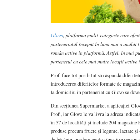
Glovo
, platforma multi-categorie care ofer
parteneriatul început în luna mai a anului 
român active în platformă. Astfel, în mai pu
partenerul cu cele mai multe locații active 
Profi face tot posibilul să răspundă diferite
introducerea diferitelor formate de magazin 
la domiciliu în parteneriat cu Glovo se dov
Din secțiunea Supermarket a aplicației Glovo
Profi, iar Glovo le va livra la adresa indica
în 57 de localități și include 204 magazine 
produse precum fructe și legume, lactate și 
de băcănie, produse pentru îngrijire persona