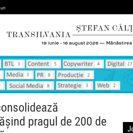
uri
 consolidează
pășind pragul de 200 de
J