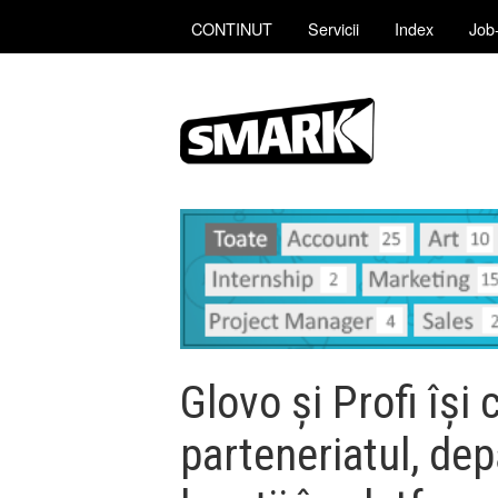
CONTINUT
Servicii
Index
Job-
Glovo și Profi își
parteneriatul, de