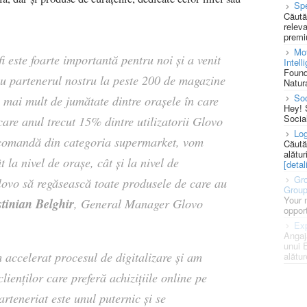
Spe
Căută
releva
premi
Mot
 este foarte importantă pentru noi și a venit
Intell
Found
cu partenerul nostru la peste 200 de magazine
Natura
So
n mai mult de jumătate dintre orașele în care
Hey! 
Socia
care anul trecut 15% dintre utilizatorii Glovo
Log
 comandă din categoria supermarket, vom
Căută
alătur
 la nivel de orașe, cât și la nivel de
[detali
Gro
 Glovo să regăsească toate produsele de care au
Grou
Your 
tinian Belghir
, General Manager Glovo
opport
Exp
Angaj
unui 
 accelerat procesul de digitalizare și am
alătur
lienților care preferă achizițiile online pe
rteneriat este unul puternic și se