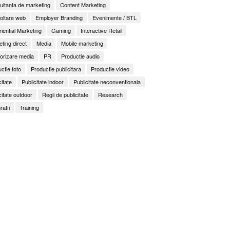
ltanta de marketing
Content Marketing
oltare web
Employer Branding
Evenimente / BTL
iential Marketing
Gaming
Interactive Retail
ting direct
Media
Mobile marketing
orizare media
PR
Productie audio
ctie foto
Productie publicitara
Productie video
citate
Publicitate indoor
Publicitate neconventionala
citate outdoor
Regii de publicitate
Research
rafii
Training