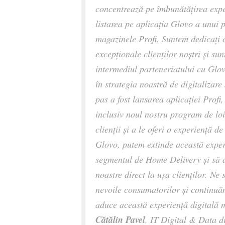
concentrează pe îmbunătățirea expe
listarea pe aplicația Glovo a unui 
magazinele Profi. Suntem dedicați 
excepționale clienților noștri și s
intermediul parteneriatului cu Glov
în strategia noastră de digitalizare
pas a fost lansarea aplicației Profi
inclusiv noul nostru program de loi
clienții și a le oferi o experiență
Glovo, putem extinde această exper
segmentul de Home Delivery și să
noastre direct la ușa clienților. Ne
nevoile consumatorilor și continu
aduce această experiență digitală m
Cătălin Pavel
, IT Digital & Data di