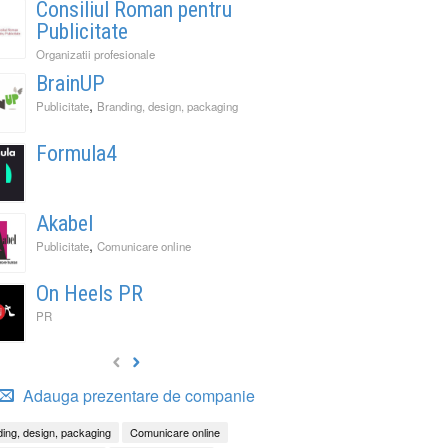
Consiliul Roman pentru
Publicitate
Organizatii profesionale
BrainUP
,
Publicitate
Branding, design, packaging
Formula4
Akabel
,
Publicitate
Comunicare online
On Heels PR
PR
Adauga prezentare de companie
ing, design, packaging
Comunicare online