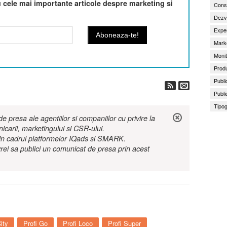
cele mai importante articole despre marketing si
Consu
Dezv
Exper
Marke
Monit
Produ
Publi
Publi
Tipog
 presa ale agentiilor si companiilor cu privire la
nicarii, marketingului si CSR-ului.
r in cadrul platformelor IQads si SMARK.
rei sa publici un comunicat de presa prin acest
ity
Profi Go
Profi Loco
Profi Super