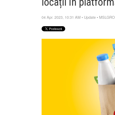
locații în platfor
04 Apr. 2023, 10:31 AM
•
Update
•
MSLGROU