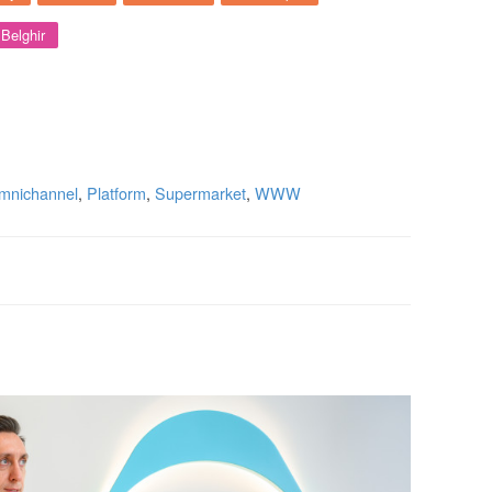
 Belghir
mnichannel
,
Platform
,
Supermarket
,
WWW