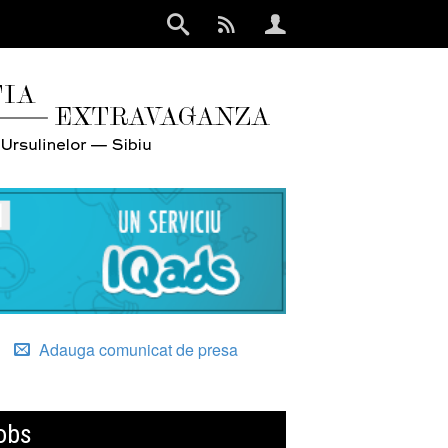
Adauga comunicat de presa
obs