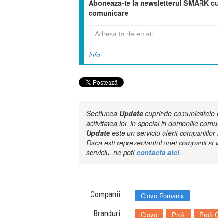
Aboneaza-te la newsletterul SMARK cu 
comunicare
Info
Sectiunea
Update
cuprinde comunicatele de
activitatea lor, in special in domeniile comu
Update
este un serviciu oferit companiilo
Daca esti reprezentantul unei companii si v
serviciu, ne poti
contacta aici
.
Companii
Glovo Romania
Branduri
Glovo
Profi
Profi C