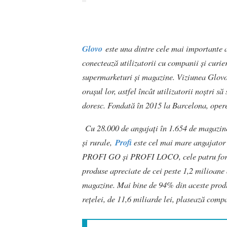
Glovo
este una dintre cele mai importante a
conectează utilizatorii cu companii și curier
supermarketuri și magazine. Viziunea Glovo es
orașul lor, astfel încât utilizatorii noștri s
doresc. Fondată în 2015 la Barcelona, opere
Cu 28.000 de angajați în 1.654 de magazine 
și rurale,
Profi
este cel mai mare angajat
PROFI GO și PROFI LOCO, cele patru forma
produse apreciate de cei peste 1,2 milioane d
magazine. Mai bine de 94% din aceste produ
rețelei, de 11,6 miliarde lei, plasează compa