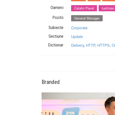
Oameni
Catalin Pavel
Iustinian
Pozitii
General Manager
Subiecte
Corporate
Sectiune
Update
Dictionar
Delivery
,
HTTP
,
HTTPS
,
O
Branded