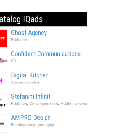
atalog IQads
Ghost Agency
Publicitate
Confident Communications
PR
Digital Kitchen
Comunicare online
Stefanini Infinit
,
,
Publicitate
Comunicare online
Mobile marketing
AMPRO Design
Branding, design, packaging