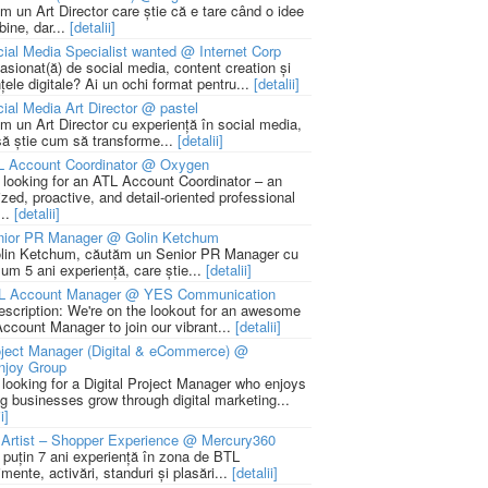
m un Art Director care știe că e tare când o idee
bine, dar...
[detalii]
ial Media Specialist wanted @ Internet Corp
pasionat(ă) de social media, content creation și
țele digitale? Ai un ochi format pentru...
[detalii]
ial Media Art Director @ pastel
m un Art Director cu experiență în social media,
să știe cum să transforme...
[detalii]
L Account Coordinator @ Oxygen
 looking for an ATL Account Coordinator – an
zed, proactive, and detail-oriented professional
...
[detalii]
nior PR Manager @ Golin Ketchum
lin Ketchum, căutăm un Senior PR Manager cu
um 5 ani experiență, care știe...
[detalii]
L Account Manager @ YES Communication
escription: We're on the lookout for an awesome
ccount Manager to join our vibrant...
[detalii]
ject Manager (Digital & eCommerce) @
njoy Group
 looking for a Digital Project Manager who enjoys
ng businesses grow through digital marketing...
i]
Artist – Shopper Experience @ Mercury360
l puțin 7 ani experiență în zona de BTL
mente, activări, standuri și plasări...
[detalii]