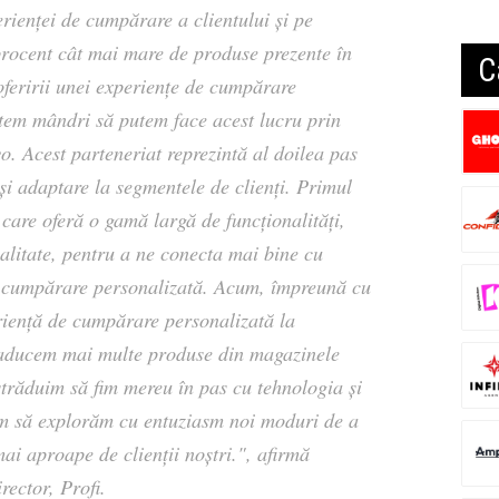
rienței de cumpărare a clientului și pe
procent cât mai mare de produse prezente în
C
oferirii unei experiențe de cumpărare
untem mândri să putem face acest lucru prin
o. Acest parteneriat reprezintă al doilea pas
 și adaptare la segmentele de clienți. Primul
, care oferă o gamă largă de funcționalități,
alitate, pentru a ne conecta mai bine cu
 de cumpărare personalizată. Acum, împreună cu
iență de cumpărare personalizată la
 aducem mai multe produse din magazinele
 străduim să fim mereu în pas cu tehnologia și
ăm să explorăm cu entuziasm noi moduri de a
ai aproape de clienții noștri.", afirmă
rector, Profi.