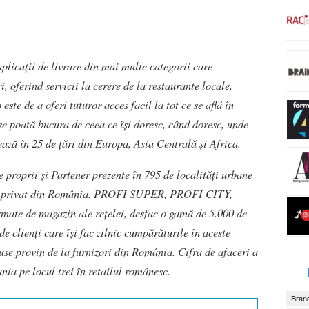
plicații de livrare din mai multe categorii care
i, oferind servicii la cerere de la restaurante locale,
te de a oferi tuturor acces facil la tot ce se află în
ă se poată bucura de ceea ce își doresc, când doresc, unde
ază în 25 de țări din Europa, Asia Centrală și Africa.
proprii și Partener prezente în 795 de localități urbane
or privat din România. PROFI SUPER, PROFI CITY,
te de magazin ale rețelei, desfac o gamă de 5.000 de
e clienți care își fac zilnic cumpărăturile în aceste
se provin de la furnizori din România. Cifra de afaceri a
nia pe locul trei în retailul românesc.
Brand