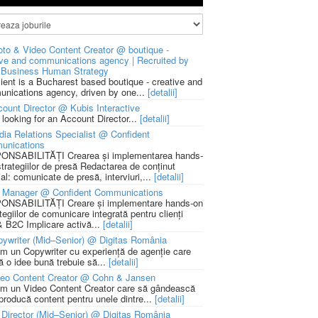
to & Video Content Creator @ boutique -
ive and communications agency | Recruited by
Business Human Strategy
lient is a Bucharest based boutique - creative and
nications agency, driven by one...
[detalii]
ount Director @ Kubis Interactive
 looking for an Account Director...
[detalii]
ia Relations Specialist @ Confident
unications
NSABILITĂȚI Crearea și implementarea hands-
strategiilor de presă Redactarea de conținut
ial: comunicate de presă, interviuri,...
[detalii]
 Manager @ Confident Communications
NSABILITĂȚI Creare și implementare hands-on
tegiilor de comunicare integrată pentru clienți
 B2C Implicare activă...
[detalii]
ywriter (Mid–Senior) @ Digitas România
m un Copywriter cu experiență de agenție care
ă o idee bună trebuie să...
[detalii]
deo Content Creator @ Cohn & Jansen
m un Video Content Creator care să gândească
 producă content pentru unele dintre...
[detalii]
 Director (Mid–Senior) @ Digitas România