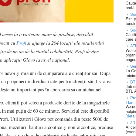
Căută
arată 
Soc
Ești 
tendin
Soc
ă acces la o varietate mare de produse, dezvoltă
Căută
care 
trecut cu
Profi
și ajunge la 204 locații ale retailerului
AT
We’re
țin de un an de la startul colaborării, Profi devine
organi
în aplicația Glovo la nivel național.
eager
Se
La Go
lor nevoi și misiuni de cumpărare ale clienților săi. După
minim
cu propuneri individualizate pentru clienții săi, livrarea
BT
Job d
edește un important pas în abordarea sa omnichannel.
BTL A
Pro
Flami
, clienții pot selecta produsele dorite de la magazinele
We're
tă în mai puțin de 60 de minute. Serviciul este disponibil
helpi
[detali
Profi. Utilizatorii Glovo pot comanda din peste 5000 de
3D 
ouă, mezeluri, băuturi alcoolice și non-alcoolice, produse
Ai ce
(eveni
lă, dar și produse de curățenie, dedicate celor mici sau