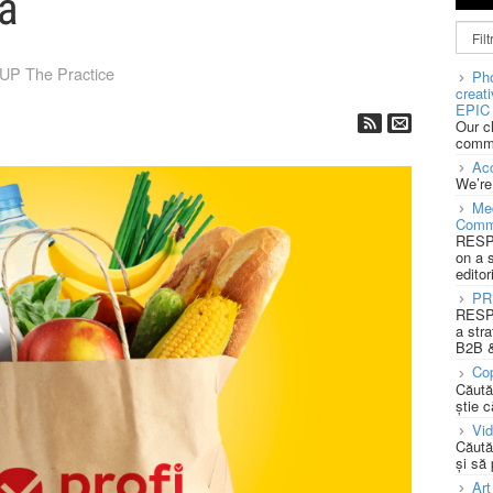
mă
P The Practice
Pho
creat
EPIC 
Our c
commu
Acc
We’re
Med
Comm
RESPO
on a 
editor
PR
RESPO
a stra
B2B &
Cop
Căută
știe c
Vi
Căută
și să
Art