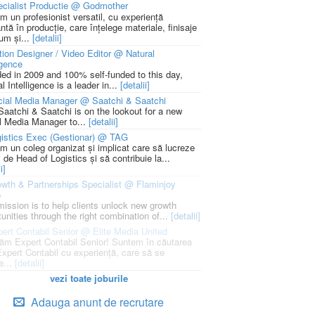
cialist Productie @ Godmother
m un profesionist versatil, cu experiență
ntă în producție, care înțelege materiale, finisaje
um și...
[detalii]
ion Designer / Video Editor @ Natural
igence
ed in 2009 and 100% self-funded to this day,
l Intelligence is a leader in...
[detalii]
cial Media Manager @ Saatchi & Saatchi
Saatchi & Saatchi is on the lookout for a new
l Media Manager to...
[detalii]
istics Exec (Gestionar) @ TAG
m un coleg organizat și implicat care să lucreze
i de Head of Logistics și să contribuie la...
i]
wth & Partnerships Specialist @ Flaminjoy
p
mission is to help clients unlock new growth
unities through the right combination of...
[detalii]
ert Contabil Senior @ Elite Media United
ăm Expert Contabil Senior! Suntem în căutarea
Expert Contabil cu experiență, care să se
e...
[detalii]
vezi toate joburile
Adauga anunt de recrutare