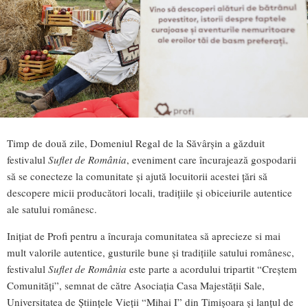
Timp de două zile, Domeniul Regal de la Săvârșin a găzduit
festivalul
Suflet de România
, eveniment care încurajează gospodarii
să se conecteze la comunitate și ajută locuitorii acestei țări să
descopere micii producători locali, tradițiile și obiceiurile autentice
ale satului românesc.
Inițiat de Profi pentru a încuraja comunitatea să aprecieze si mai
mult valorile autentice, gusturile bune și tradițiile satului românesc,
festivalul
Suflet de România
este parte a acordului tripartit “Creștem
Comunități”, semnat de către Asociația Casa Majestății Sale,
Universitatea de Științele Vieții “Mihai I” din Timișoara și lanțul de