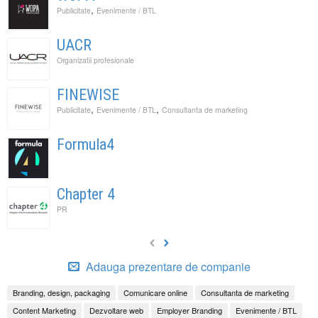
,
Publicitate
Evenimente / BTL
UACR
Organizatii profesionale
FINEWISE
,
,
Publicitate
Evenimente / BTL
Consultanta de marketing
Formula4
Chapter 4
PR
Adauga prezentare de companie
Branding, design, packaging
Comunicare online
Consultanta de marketing
Content Marketing
Dezvoltare web
Employer Branding
Evenimente / BTL