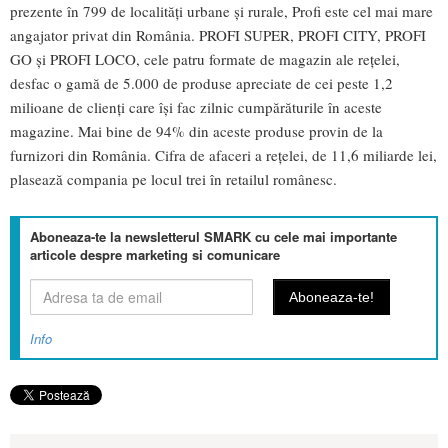
prezente în 799 de localități urbane și rurale, Profi este cel mai mare
angajator privat din România. PROFI SUPER, PROFI CITY, PROFI
GO și PROFI LOCO, cele patru formate de magazin ale rețelei,
desfac o gamă de 5.000 de produse apreciate de cei peste 1,2
milioane de clienți care își fac zilnic cumpărăturile în aceste
magazine. Mai bine de 94% din aceste produse provin de la
furnizori din România. Cifra de afaceri a rețelei, de 11,6 miliarde lei,
plasează compania pe locul trei în retailul românesc.
Aboneaza-te la newsletterul SMARK cu cele mai importante
articole despre marketing si comunicare
Info