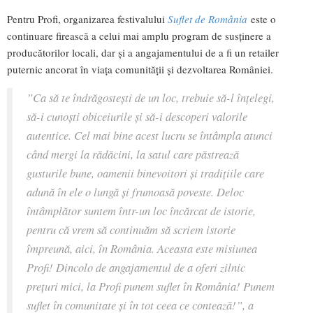
Pentru Profi, organizarea festivalului
Suflet de România
este o
continuare firească a celui mai amplu program de susținere a
producătorilor locali, dar și a angajamentului de a fi un retailer
puternic ancorat în viața comunității și dezvoltarea României.
”Ca să te îndrăgostești de un loc, trebuie să-l înțelegi,
să-i cunoști obiceiurile și să-i descoperi valorile
autentice. Cel mai bine acest lucru se întâmpla atunci
când mergi la rădăcini, la satul care păstrează
gusturile bune, oamenii binevoitori și tradițiile care
adună în ele o lungă și frumoasă poveste. Deloc
întâmplător suntem într-un loc încărcat de istorie,
pentru că vrem să continuăm să scriem istorie
împreună, aici, în România. Aceasta este misiunea
Profi! Dincolo de angajamentul de a oferi zilnic
prețuri mici, la Profi punem suflet în România! Punem
suflet în comunitate și în tot ceea ce contează!”, a