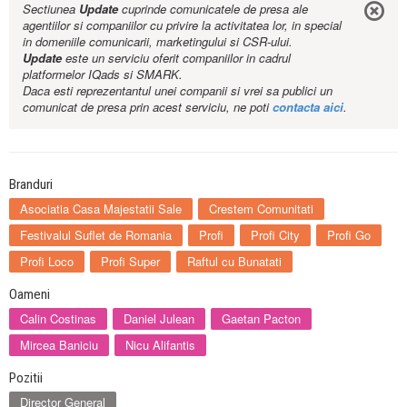
Sectiunea
Update
cuprinde comunicatele de presa ale
agentiilor si companiilor cu privire la activitatea lor, in special
in domeniile comunicarii, marketingului si CSR-ului.
Update
este un serviciu oferit companiilor in cadrul
platformelor IQads si SMARK.
Daca esti reprezentantul unei companii si vrei sa publici un
comunicat de presa prin acest serviciu, ne poti
contacta aici
.
Branduri
Asociatia Casa Majestatii Sale
Crestem Comunitati
Festivalul Suflet de Romania
Profi
Profi City
Profi Go
Profi Loco
Profi Super
Raftul cu Bunatati
Oameni
Calin Costinas
Daniel Julean
Gaetan Pacton
Mircea Baniciu
Nicu Alifantis
Pozitii
Director General