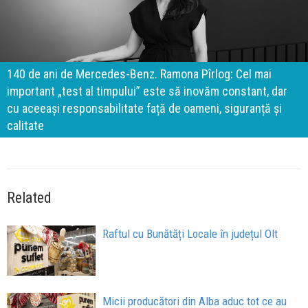
140 de ani de Mercedes-Benz. Ramona Pîrlog: Cel mai
important „test al timpului” este să inovăm constant, dar
cu aceeași responsabilitate față de oameni, siguranță și
calitate
Related
Raftul cu Bunătăți Locale în județul Olt
Micii producători din Alba aduc tot ce au