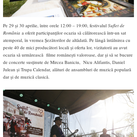
Pe 29 și 30 aprilie, între orele 12:00 – 19:00, festivalul
Suflet de
România
a oferit participanților ocazia să călătorească într-un sat
atemporal, în vremea Șezătorilor de altădată. Pe lângă întâlnirea cu
peste 40 de mici producători locali și oferta lor, vizitatorii au avut
ocazia să urmărească filme românești valoroase, dar și să se bucure
de concerte susținute de Mircea Baniciu, Nicu Alifantis, Daniel
Julean și Trupa Calendar, alături de ansambluri de muzică populară
dar și de muzică clasică.