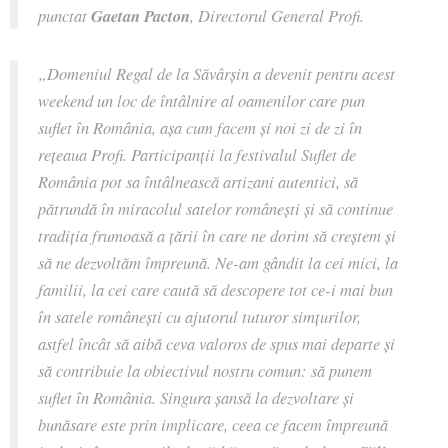
punctat
Gaetan Pacton
, Directorul General Profi.
„Domeniul Regal de la Săvârșin a devenit pentru acest
weekend un loc de întâlnire al oamenilor care pun
suflet în România, așa cum facem și noi zi de zi în
rețeaua Profi. Participanții la festivalul
Suflet de
România
pot sa întâlnească artizani autentici, să
pătrundă în miracolul satelor românești și să continue
tradiția frumoasă a țării în care ne dorim să creștem și
să ne dezvoltăm împreună. Ne-am gândit la cei mici, la
familii, la cei care caută să descopere tot ce-i mai bun
în satele românești cu ajutorul tuturor simțurilor,
astfel încât să aibă ceva valoros de spus mai departe și
să contribuie la obiectivul nostru comun: să punem
suflet în România. Singura șansă la dezvoltare și
bunăsare este prin implicare, ceea ce facem împreună