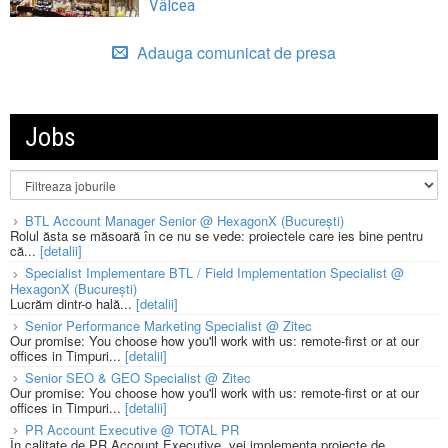
Vâlcea
Adauga comunicat de presa
Jobs
BTL Account Manager Senior @ HexagonX (București)
Rolul ăsta se măsoară în ce nu se vede: proiectele care ies bine pentru
că...
[detalii]
Specialist Implementare BTL / Field Implementation Specialist @
HexagonX (București)
Lucrăm dintr-o hală...
[detalii]
Senior Performance Marketing Specialist @ Zitec
Our promise: You choose how you'll work with us: remote-first or at our
offices in Timpuri...
[detalii]
Senior SEO & GEO Specialist @ Zitec
Our promise: You choose how you'll work with us: remote-first or at our
offices in Timpuri...
[detalii]
PR Account Executive @ TOTAL PR
În calitate de PR Account Executive, vei implementa proiecte de