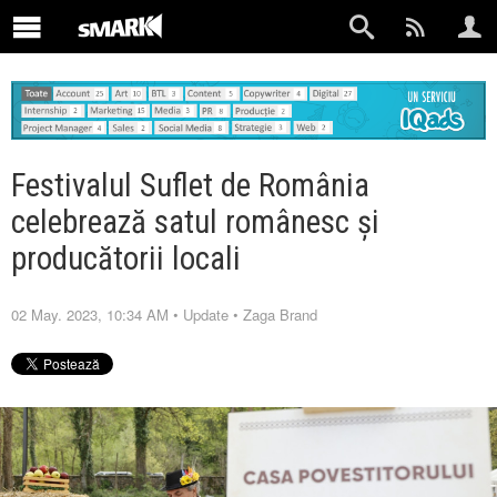
Festivalul Suflet de România
celebrează satul românesc și
producătorii locali
02 May. 2023, 10:34 AM
•
Update
•
Zaga Brand