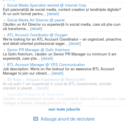
Social Media Specialist wanted @ Internet Corp
Ești pasionat(ă) de social media, content creation și tendințele digitale?
Ai un ochi format pentru...
[detalii]
Social Media Art Director @ pastel
Căutăm un Art Director cu experiență în social media, care să știe cum
să transforme...
[detalii]
ATL Account Coordinator @ Oxygen
We’re looking for an ATL Account Coordinator – an organized, proactive,
and detail-oriented professional eager...
[detalii]
Senior PR Manager @ Golin Ketchum
La Golin Ketchum, căutăm un Senior PR Manager cu minimum 5 ani
experiență, care știe...
[detalii]
BTL Account Manager @ YES Communication
Job description: We're on the lookout for an awesome BTL Account
Manager to join our vibrant...
[detalii]
3D Artist – Shopper Experience @ Mercury360
Ai cel puțin 7 ani experiență în zona de BTL (evenimente, activări,
standuri și plasări...
[detalii]
Specialist Productie @ Godmother
Căutăm un profesionist versatil, cu experiență relevantă în producție, care
înțelege materiale, finisaje premium și...
[detalii]
vezi toate joburile
Adauga anunt de recrutare