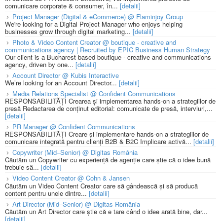
comunicare corporate & consumer, în...
[detalii]
Project Manager (Digital & eCommerce) @ Flaminjoy Group
We're looking for a Digital Project Manager who enjoys helping
businesses grow through digital marketing...
[detalii]
Photo & Video Content Creator @ boutique - creative and
communications agency | Recruited by EPIC Business Human Strategy
Our client is a Bucharest based boutique - creative and communications
agency, driven by one...
[detalii]
Account Director @ Kubis Interactive
We’re looking for an Account Director...
[detalii]
Media Relations Specialist @ Confident Communications
RESPONSABILITĂȚI Crearea și implementarea hands-on a strategiilor de
presă Redactarea de conținut editorial: comunicate de presă, interviuri,...
[detalii]
PR Manager @ Confident Communications
RESPONSABILITĂȚI Creare și implementare hands-on a strategiilor de
comunicare integrată pentru clienți B2B & B2C Implicare activă...
[detalii]
Copywriter (Mid–Senior) @ Digitas România
Căutăm un Copywriter cu experiență de agenție care știe că o idee bună
trebuie să...
[detalii]
Video Content Creator @ Cohn & Jansen
Căutăm un Video Content Creator care să gândească și să producă
content pentru unele dintre...
[detalii]
Art Director (Mid–Senior) @ Digitas România
Căutăm un Art Director care știe că e tare când o idee arată bine, dar...
[detalii]