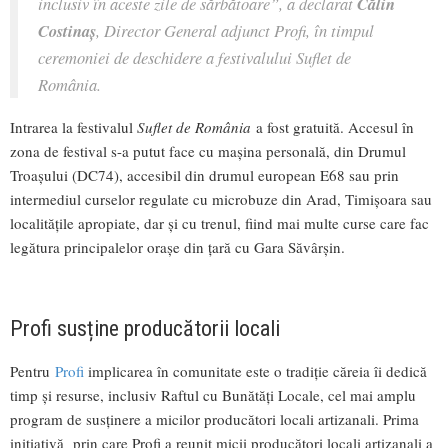
inclusiv în aceste zile de sărbătoare”, a declarat
Călin
Costinaș
, Director General adjunct Profi, în timpul
ceremoniei de deschidere a festivalului
Suflet de
România
.
Intrarea la festivalul
Suflet de România
a fost gratuită. Accesul în
zona de festival s-a putut face cu mașina personală, din Drumul
Troașului (DC74), accesibil din drumul european E68 sau prin
intermediul curselor regulate cu microbuze din Arad, Timișoara sau
localitățile apropiate, dar și cu trenul, fiind mai multe curse care fac
legătura principalelor orașe din țară cu Gara Săvârșin.
Profi susține producătorii locali
Pentru
Profi
implicarea în comunitate este o tradiție căreia îi dedică
timp și resurse, inclusiv Raftul cu Bunătăți Locale, cel mai amplu
program de susținere a micilor producători locali artizanali. Prima
inițiativă prin care Profi a reunit micii producători locali artizanali a