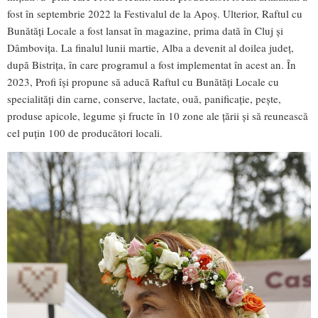
fost în septembrie 2022 la Festivalul de la Apoș. Ulterior, Raftul cu
Bunătăți Locale a fost lansat în magazine, prima dată în Cluj și
Dâmbovița. La finalul lunii martie, Alba a devenit al doilea județ,
după Bistrița, în care programul a fost implementat în acest an. În
2023, Profi își propune să aducă Raftul cu Bunătăți Locale cu
specialități din carne, conserve, lactate, ouă, panificație, pește,
produse apicole, legume și fructe în 10 zone ale țării și să reunească
cel puțin 100 de producători locali.