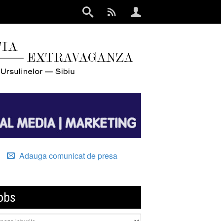
Adauga comunicat de presa
obs