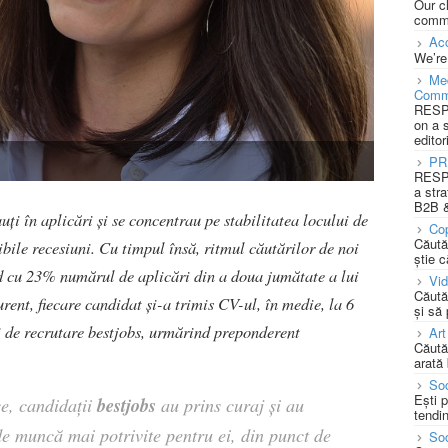
Our c
commu
Acc
We’re
Med
Comm
RESPO
on a 
editor
PR
RESPO
a stra
B2B &
ți în aplicări și se concentrau pe stabilitatea locului de
Cop
Căută
ibile recesiuni. Cu timpul însă, ritmul căutărilor de noi
știe c
ind cu 23% numărul de aplicări din a doua jumătate a lui
Vi
Căută
rent, fiecare candidat și-a trimis CV-ul, în medie, la 6
și să
ei de recrutare bestjobs, urmărind preponderent
Art
Căută
arată 
Soc
Ești 
bestjobs
ce, candidații
au prins curaj și au
tendin
 de muncă mai potrivite pentru ei, din punct de
Soc