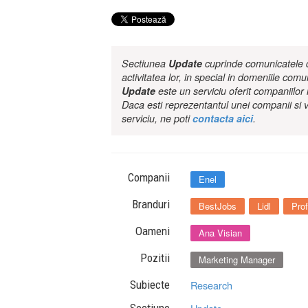
Sectiunea
Update
cuprinde comunicatele de
activitatea lor, in special in domeniile comu
Update
este un serviciu oferit companiilo
Daca esti reprezentantul unei companii si v
serviciu, ne poti
contacta aici
.
Companii
Enel
Branduri
BestJobs
Lidl
Prof
Oameni
Ana Visian
Pozitii
Marketing Manager
Subiecte
Research
Sectiune