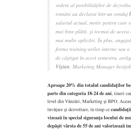
vedere al posibilităților de dezvolta
b
români au declarat într-un sondaj
salariul actual, motiv pentru care 
mai bine plătit, și tocmai de aceea
mai multe aplicări. În plus, angajat
forma training-urilor interne sau a
de câștigat în acest semestru, atră
Vișian
, Marketing Manager bestjob
Aproape 20% din totalul candidaților best
parte din categoria 18-24 de ani
, tineri c
level din Vânzări, Marketing și BPO. Această
candidații
învățare și dezvoltare, în timp ce
vizează în special siguranța locului de m
depășit vârsta de 55 de ani valorizează im