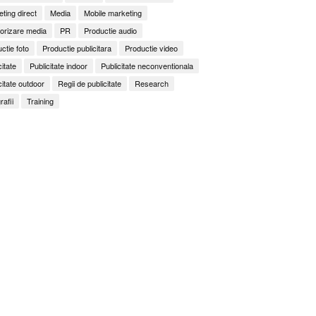
ting direct
Media
Mobile marketing
orizare media
PR
Productie audio
ctie foto
Productie publicitara
Productie video
citate
Publicitate indoor
Publicitate neconventionala
citate outdoor
Regii de publicitate
Research
rafii
Training