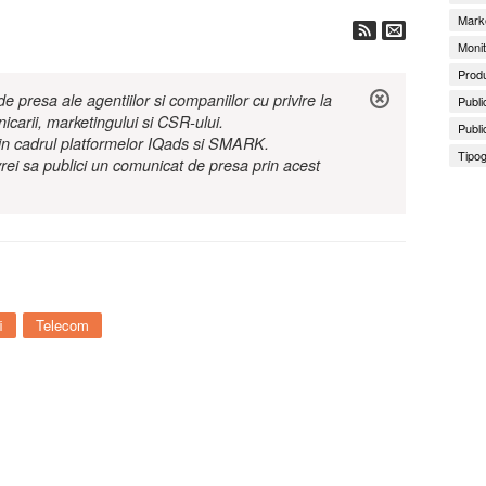
Marke
Monit
Produ
 presa ale agentiilor si companiilor cu privire la
Publi
nicarii, marketingului si CSR-ului.
Publi
r in cadrul platformelor IQads si SMARK.
Tipog
rei sa publici un comunicat de presa prin acest
i
Telecom