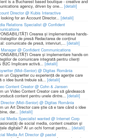
lient is a Bucharest based boutique - creative and
nications agency, driven by one...
[detalii]
ount Director @ Kubis Interactive
 looking for an Account Director...
[detalii]
ia Relations Specialist @ Confident
unications
NSABILITĂȚI Crearea și implementarea hands-
strategiilor de presă Redactarea de conținut
ial: comunicate de presă, interviuri,...
[detalii]
 Manager @ Confident Communications
NSABILITĂȚI Creare și implementare hands-on
tegiilor de comunicare integrată pentru clienți
 B2C Implicare activă...
[detalii]
ywriter (Mid–Senior) @ Digitas România
m un Copywriter cu experiență de agenție care
ă o idee bună trebuie să...
[detalii]
deo Content Creator @ Cohn & Jansen
m un Video Content Creator care să gândească
 producă content pentru unele dintre...
[detalii]
 Director (Mid–Senior) @ Digitas România
m un Art Director care știe că e tare când o idee
bine, dar...
[detalii]
ial Media Specialist wanted @ Internet Corp
pasionat(ă) de social media, content creation și
țele digitale? Ai un ochi format pentru...
[detalii]
ial Media Art Director @ pastel