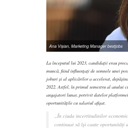
Ana Vișian, Marketing Manager bestjobs
La începutul lui 2023, candidații erau precau
muncă, fiind influențați de semnele unei pos
joburi și al aplicărilor a accelerat, depăș
2022. Astfel, în primul semestru al anului cu
angajatori lunar, potrivit datelor platform
oportunitățile cu salariul afișat.
„În ciuda incertitudinilor economi
continuat să își caute oportunități