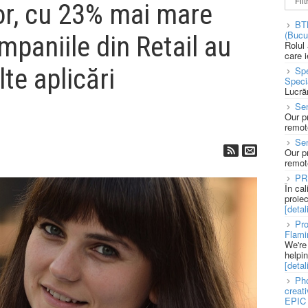
or, cu 23% mai mare
BT
(Bucu
mpaniile din Retail au
Rolul
care 
te aplicări
Spe
Speci
Lucră
Sen
Our p
remote
Se
Our p
remote
PR
În ca
proie
[detali
Pro
Flami
We're
helpi
[detali
Pho
creat
EPIC 