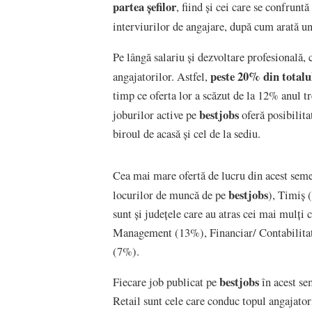
partea șefilor
, fiind și cei care se confrunt
interviurilor de angajare, după cum arată u
Pe lângă salariu și dezvoltare profesională, c
peste 20% din totalul
angajatorilor. Astfel,
timp ce oferta lor a scăzut de la 12% anul t
bestjobs
joburilor active pe
oferă posibilita
biroul de acasă și cel de la sediu.
Cea mai mare ofertă de lucru din acest semes
bestjobs
locurilor de muncă de pe
), Timiș 
sunt și județele care au atras cei mai mulți 
Management (13%), Financiar/ Contabilitat
(7%).
bestjobs
Fiecare job publicat pe
în acest se
Retail sunt cele care conduc topul angajato