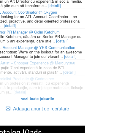
m un Art Director cu experiență în social media,
să știe cum să transforme...
[detalii]
L Account Coordinator @ Oxygen
 looking for an ATL Account Coordinator – an
zed, proactive, and detail-oriented professional
...
[detalii]
nior PR Manager @ Golin Ketchum
lin Ketchum, căutăm un Senior PR Manager cu
um 5 ani experiență, care știe...
[detalii]
L Account Manager @ YES Communication
escription: We're on the lookout for an awesome
ccount Manager to join our vibrant...
[detalii]
Artist – Shopper Experience @ Mercury360
l puțin 7 ani experiență în zona de BTL
mente, activări, standuri și plasări...
[detalii]
cialist Productie @ Godmother
m un profesionist versatil, cu experiență
ntă în producție, care înțelege materiale, finisaje
um și...
[detalii]
vezi toate joburile
Adauga anunt de recrutare
atalog IQads