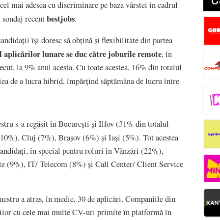
ă cel mai adesea cu discriminare pe baza vârstei în cadrul
bestjobs
n sondaj recent
.
andidații își doresc să obțină și flexibilitate din partea
 aplicărilor lunare se duc către joburile remote
, în
recut, la 9% anul acesta. Cu toate acestea, 16% din totalul
tea de a lucra hibrid, împărțind săptămâna de lucru între
tru s-a regăsit în București și Ilfov (31% din totalul
(10%), Cluj (7%), Brașov (6%) și Iași (5%). Tot acestea
candidați, în special pentru roluri în Vânzări (22%),
e (9%), IT/ Telecom (8%) și Call Center/ Client Service
mestru a atras, în medie, 30 de aplicări. Companiile din
rilor cu cele mai multe CV-uri primite în platformă în