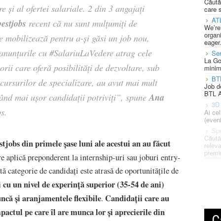
Căută
re și al ofertei salariale. 2 din 3 angajați
care 
AT
estjobs
recent că nu sunt mulțumiți de
We’re
organi
se mobilizează pentru a-și găsi un job nou,
eager
 anunțurile cu #SalariuLaVedere atrag cele
Se
La Go
orii care oferă posibilități de dezvoltare, sub
minim
BT
 cursurilor de specializare, au avut mai mult
Job d
BTL A
Ana
gând mai ușor candidații potriviți”
, spune
3D 
s.
Ai ce
(eveni
Spe
Căută
jobs din primele șase luni ale acestui an au făcut
releva
premi
are aplică preponderent la internship-uri sau joburi entry-
 categorie de candidați este atrasă de oportunitățile de
 cu un nivel de experință superior (35-54 de ani)
uncă și aranjamentele flexibile
Candidații care au
.
pactul pe care îl are munca lor și aprecierile din
C