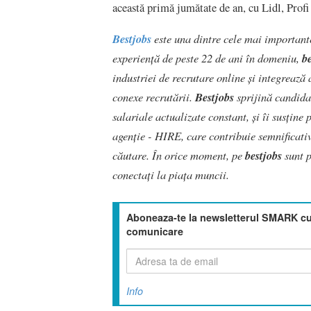
această primă jumătate de an, cu Lidl, Profi
Bestjobs
este una dintre cele mai important
experiență de peste 22 de ani în domeniu,
b
industriei de recrutare online și integrează 
conexe recrutării.
Bestjobs
sprijină candidaț
salariale actualizate constant, și îi susține 
agenție - HIRE, care contribuie semnificativ
căutare. În orice moment, pe
bestjobs
sunt p
conectați la piața muncii.
Aboneaza-te la newsletterul SMARK cu 
comunicare
Info