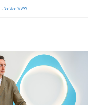
rm
,
Service
,
WWW