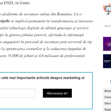
 și ENEL în frunte.
e platforme de recrutare online din România. Cu o
estjobs
se implică permanent în transformarea și inovarea
astăzi tehnologii digitale de ultimă generație și servicii
ii în găsirea jobului potrivit, oferindu-le informații
pe angajatori în procesul de recrutare prin serviciul de tip
 la optimizarea costurilor și la reducerea timpului de
este 35.000 de joburi și 4,6 milioane de profesioniști
cele mai importante articole despre marketing si
Brand
Consu
Dezv
Exper