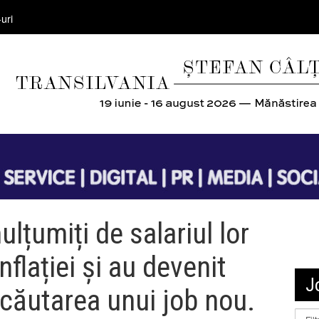
uri
lțumiți de salariul lor
nflației și au devenit
J
 căutarea unui job nou.