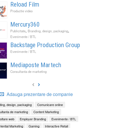
Reload Film
Productie video
Mercury360
,
,
Publicitate
Branding, design, packaging
Evenimente / BTL
Backstage Production Group
Evenimente / BTL
Mediaposte Martech
Consultanta de marketing
Adauga prezentare de companie
ing, design, packaging
Comunicare online
ltanta de marketing
Content Marketing
oltare web
Employer Branding
Evenimente / BTL
iential Marketing
Gaming
Interactive Retail