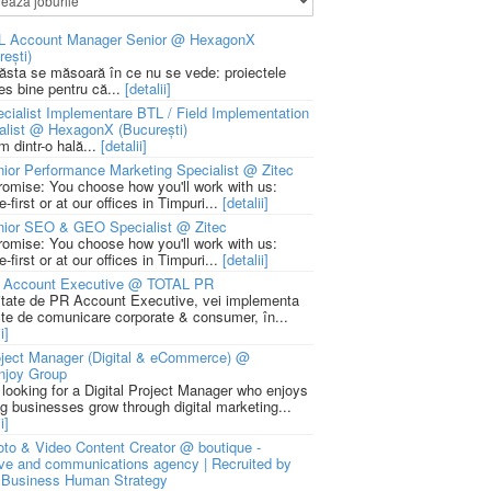
L Account Manager Senior @ HexagonX
rești)
 ăsta se măsoară în ce nu se vede: proiectele
ies bine pentru că...
[detalii]
cialist Implementare BTL / Field Implementation
alist @ HexagonX (București)
m dintr-o hală...
[detalii]
ior Performance Marketing Specialist @ Zitec
romise: You choose how you'll work with us:
-first or at our offices in Timpuri...
[detalii]
nior SEO & GEO Specialist @ Zitec
romise: You choose how you'll work with us:
-first or at our offices in Timpuri...
[detalii]
 Account Executive @ TOTAL PR
litate de PR Account Executive, vei implementa
cte de comunicare corporate & consumer, în...
i]
ject Manager (Digital & eCommerce) @
njoy Group
 looking for a Digital Project Manager who enjoys
ng businesses grow through digital marketing...
i]
to & Video Content Creator @ boutique -
ive and communications agency | Recruited by
Business Human Strategy