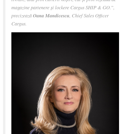
magazine partenere și lockere Cargus SHIP & GO.”,
precizează
Oana Mandicescu
, Chief Sales Officer
Cargus.