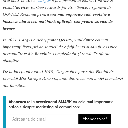
Mai mult, în 2022,
Cargus
a fost premiat în cadrul Courier &
Postal Services Business Awards for Excellence, organizat de
GOVNET România pentru
cea mai impresionantă evoluție a
business-ului
și
cea mai bună aplicație web pentru servicii de
livrare
.
În 2021, Cargus a achiziționat QeOPS, unul dintre cei mai
importanți furnizori de servicii de e-fulfillment și soluții logistice
personalizate din România, completându-și serviciile oferite
clienților.
De la începutul anului 2019, Cargus face parte din Fondul de
Investiții Mid Europa Partners, unul dintre cei mai activi investitori
din România.
Aboneaza-te la newsletterul SMARK cu cele mai importante
articole despre marketing si comunicare