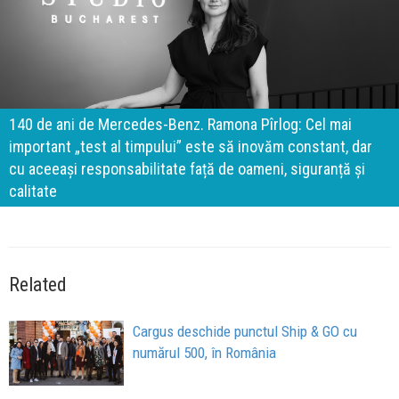
140 de ani de Mercedes-Benz. Ramona Pîrlog: Cel mai
important „test al timpului” este să inovăm constant, dar
cu aceeași responsabilitate față de oameni, siguranță și
calitate
Related
Cargus deschide punctul Ship & GO cu
numărul 500, în România