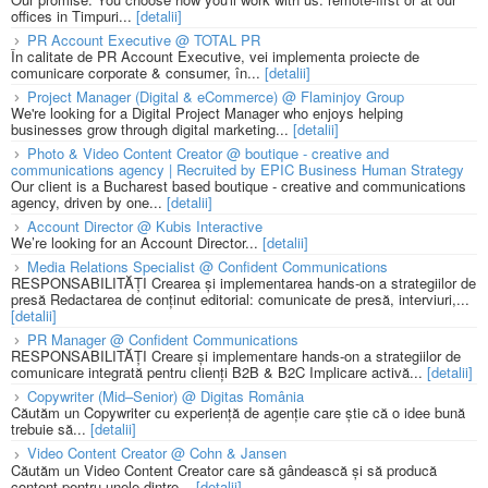
offices in Timpuri...
[detalii]
PR Account Executive @ TOTAL PR
În calitate de PR Account Executive, vei implementa proiecte de
comunicare corporate & consumer, în...
[detalii]
Project Manager (Digital & eCommerce) @ Flaminjoy Group
We're looking for a Digital Project Manager who enjoys helping
businesses grow through digital marketing...
[detalii]
Photo & Video Content Creator @ boutique - creative and
communications agency | Recruited by EPIC Business Human Strategy
Our client is a Bucharest based boutique - creative and communications
agency, driven by one...
[detalii]
Account Director @ Kubis Interactive
We’re looking for an Account Director...
[detalii]
Media Relations Specialist @ Confident Communications
RESPONSABILITĂȚI Crearea și implementarea hands-on a strategiilor de
presă Redactarea de conținut editorial: comunicate de presă, interviuri,...
[detalii]
PR Manager @ Confident Communications
RESPONSABILITĂȚI Creare și implementare hands-on a strategiilor de
comunicare integrată pentru clienți B2B & B2C Implicare activă...
[detalii]
Copywriter (Mid–Senior) @ Digitas România
Căutăm un Copywriter cu experiență de agenție care știe că o idee bună
trebuie să...
[detalii]
Video Content Creator @ Cohn & Jansen
Căutăm un Video Content Creator care să gândească și să producă
content pentru unele dintre...
[detalii]