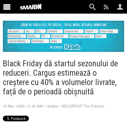
Black Friday dă startul sezonului de
reduceri. Cargus estimează o
creștere cu 40% a volumelor livrate,
față de o perioadă obișnuită
10 Nov. 2023, 11:45 AM
•
Update
•
MSLGROUP The Practice