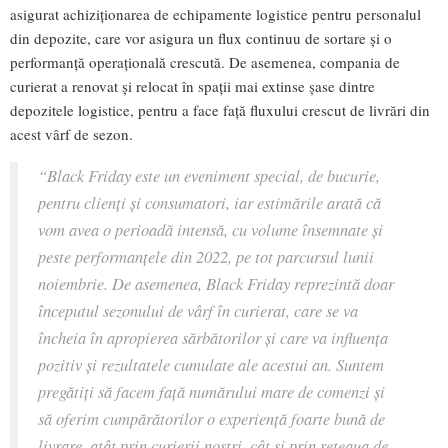
asigurat achiziționarea de echipamente logistice pentru personalul
din depozite, care vor asigura un flux continuu de sortare și o
performanță operațională crescută. De asemenea, compania de
curierat a renovat și relocat în spații mai extinse șase dintre
depozitele logistice, pentru a face față fluxului crescut de livrări din
acest vârf de sezon.
“Black Friday este un eveniment special, de bucurie,
pentru clienți și consumatori, iar estimările arată că
vom avea o perioadă intensă, cu volume însemnate și
peste performanțele din 2022, pe tot parcursul lunii
noiembrie. De asemenea, Black Friday reprezintă doar
începutul sezonului de vârf în curierat, care se va
încheia în apropierea sărbătorilor și care va influența
pozitiv și rezultatele cumulate ale acestui an. Suntem
pregătiți să facem față numărului mare de comenzi și
să oferim cumpărătorilor o experiență foarte bună de
livrare, atât prin curierii noștri, cât și prin rețeaua de