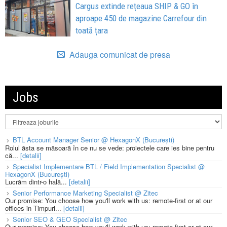
Cargus extinde rețeaua SHIP & GO în
aproape 450 de magazine Carrefour din
toată țara
Adauga comunicat de presa
Jobs
BTL Account Manager Senior @ HexagonX (București)
Rolul ăsta se măsoară în ce nu se vede: proiectele care ies bine pentru
că...
[detalii]
Specialist Implementare BTL / Field Implementation Specialist @
HexagonX (București)
Lucrăm dintr-o hală...
[detalii]
Senior Performance Marketing Specialist @ Zitec
Our promise: You choose how you'll work with us: remote-first or at our
offices in Timpuri...
[detalii]
Senior SEO & GEO Specialist @ Zitec
Our promise: You choose how you'll work with us: remote-first or at our