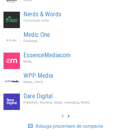
Nerds & Words
Comunicare online
Medic One
Publicitate
EssenceMediacom
Media
WPP Media
,
Media
Clienti
Dare Digital
,
,
Publicitate
Branding, design, packaging
Media
Adauga prezentare de companie