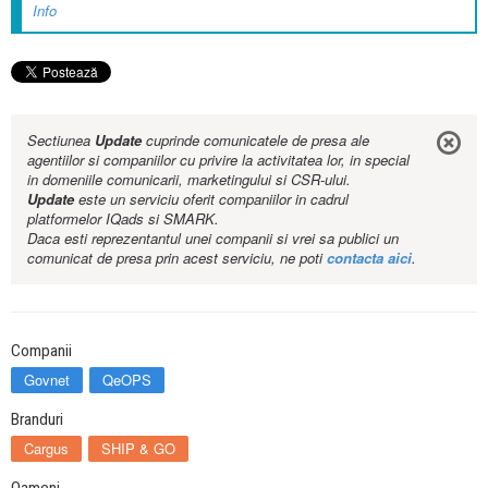
Info
Sectiunea
Update
cuprinde comunicatele de presa ale
agentiilor si companiilor cu privire la activitatea lor, in special
in domeniile comunicarii, marketingului si CSR-ului.
Update
este un serviciu oferit companiilor in cadrul
platformelor IQads si SMARK.
Daca esti reprezentantul unei companii si vrei sa publici un
comunicat de presa prin acest serviciu, ne poti
contacta aici
.
Companii
Govnet
QeOPS
Branduri
Cargus
SHIP & GO