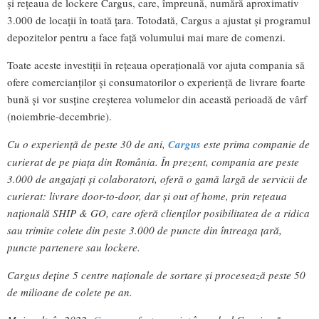
și rețeaua de lockere Cargus, care, împreună, numără aproximativ
3.000 de locații în toată țara. Totodată, Cargus a ajustat și programul
depozitelor pentru a face față volumului mai mare de comenzi.
Toate aceste investiții în rețeaua operațională vor ajuta compania să
ofere comercianților și consumatorilor o experiență de livrare foarte
bună și vor susține creșterea volumelor din această perioadă de vârf
(noiembrie-decembrie).
Cu o experiență de peste 30 de ani,
Cargus
este prima companie de
curierat de pe piața din România. În prezent, compania are peste
3.000 de angajați și colaboratori, oferă o gamă largă de servicii de
curierat: livrare door-to-door, dar și out of home, prin rețeaua
națională SHIP & GO, care oferă clienților posibilitatea de a ridica
sau trimite colete din peste 3.000 de puncte din întreaga țară,
puncte partenere sau lockere.
Cargus deține 5 centre naționale de sortare și procesează peste 50
de milioane de colete pe an.