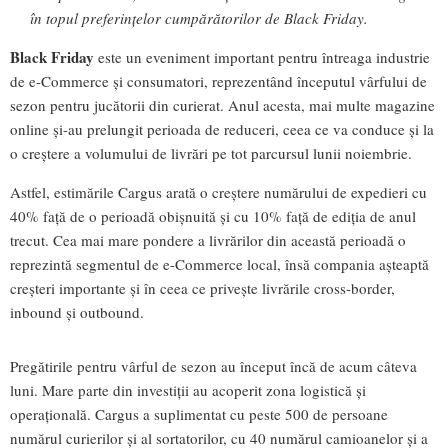
în topul preferințelor cumpărătorilor de Black Friday.
Black Friday
este un eveniment important pentru întreaga industrie
de e-Commerce și consumatori, reprezentând începutul vârfului de
sezon pentru jucătorii din curierat. Anul acesta, mai multe magazine
online și-au prelungit perioada de reduceri, ceea ce va conduce și la
o creștere a volumului de livrări pe tot parcursul lunii noiembrie.
Astfel, estimările Cargus arată o creștere numărului de expedieri cu
40% față de o perioadă obișnuită și cu 10% față de ediția de anul
trecut. Cea mai mare pondere a livrărilor din această perioadă o
reprezintă segmentul de e-Commerce local, însă compania așteaptă
creșteri importante și în ceea ce privește livrările cross-border,
inbound și outbound.
Pregătirile pentru vârful de sezon au început încă de acum câteva
luni. Mare parte din investiții au acoperit zona logistică și
operațională. Cargus a suplimentat cu peste 500 de persoane
numărul curierilor și al sortatorilor, cu 40 numărul camioanelor și a