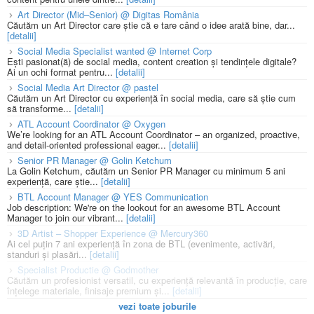
Art Director (Mid–Senior) @ Digitas România
Căutăm un Art Director care știe că e tare când o idee arată bine, dar...
[detalii]
Social Media Specialist wanted @ Internet Corp
Ești pasionat(ă) de social media, content creation și tendințele digitale?
Ai un ochi format pentru...
[detalii]
Social Media Art Director @ pastel
Căutăm un Art Director cu experiență în social media, care să știe cum
să transforme...
[detalii]
ATL Account Coordinator @ Oxygen
We’re looking for an ATL Account Coordinator – an organized, proactive,
and detail-oriented professional eager...
[detalii]
Senior PR Manager @ Golin Ketchum
La Golin Ketchum, căutăm un Senior PR Manager cu minimum 5 ani
experiență, care știe...
[detalii]
BTL Account Manager @ YES Communication
Job description: We're on the lookout for an awesome BTL Account
Manager to join our vibrant...
[detalii]
3D Artist – Shopper Experience @ Mercury360
Ai cel puțin 7 ani experiență în zona de BTL (evenimente, activări,
standuri și plasări...
[detalii]
Specialist Productie @ Godmother
Căutăm un profesionist versatil, cu experiență relevantă în producție, care
înțelege materiale, finisaje premium și...
[detalii]
vezi toate joburile