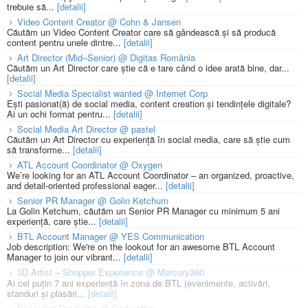
trebuie să...
[detalii]
Video Content Creator @ Cohn & Jansen
Căutăm un Video Content Creator care să gândească și să producă
content pentru unele dintre...
[detalii]
Art Director (Mid–Senior) @ Digitas România
Căutăm un Art Director care știe că e tare când o idee arată bine, dar...
[detalii]
Social Media Specialist wanted @ Internet Corp
Ești pasionat(ă) de social media, content creation și tendințele digitale?
Ai un ochi format pentru...
[detalii]
Social Media Art Director @ pastel
Căutăm un Art Director cu experiență în social media, care să știe cum
să transforme...
[detalii]
ATL Account Coordinator @ Oxygen
We’re looking for an ATL Account Coordinator – an organized, proactive,
and detail-oriented professional eager...
[detalii]
Senior PR Manager @ Golin Ketchum
La Golin Ketchum, căutăm un Senior PR Manager cu minimum 5 ani
experiență, care știe...
[detalii]
BTL Account Manager @ YES Communication
Job description: We're on the lookout for an awesome BTL Account
Manager to join our vibrant...
[detalii]
3D Artist – Shopper Experience @ Mercury360
Ai cel puțin 7 ani experiență în zona de BTL (evenimente, activări,
standuri și plasări...
[detalii]