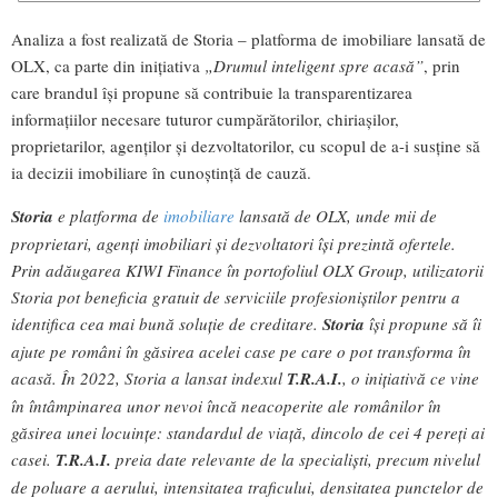
Analiza a fost realizată de Storia – platforma de imobiliare lansată de
OLX, ca parte din inițiativa
„Drumul inteligent spre acasă”
, prin
care brandul își propune să contribuie la transparentizarea
informațiilor necesare tuturor cumpărătorilor, chiriașilor,
proprietarilor, agenților și dezvoltatorilor, cu scopul de a-i susține să
ia decizii imobiliare în cunoștință de cauză.
Storia
e platforma de
imobiliare
lansată de OLX, unde mii de
proprietari, agenți imobiliari și dezvoltatori își prezintă ofertele.
Prin adăugarea KIWI Finance în portofoliul OLX Group, utilizatorii
Storia pot beneficia gratuit de serviciile profesioniștilor pentru a
identifica cea mai bună soluție de creditare.
Storia
își propune să îi
ajute pe români în găsirea acelei case pe care o pot transforma în
acasă. În 2022, Storia a lansat indexul
T.R.A.I.
, o inițiativă ce vine
în întâmpinarea unor nevoi încă neacoperite ale românilor în
găsirea unei locuințe: standardul de viață, dincolo de cei 4 pereți ai
casei.
T.R.A.I.
preia date relevante de la specialiști, precum nivelul
de poluare a aerului, intensitatea traficului, densitatea punctelor de