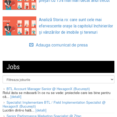
prețuri cu 15% mai mari decât anul trecut
Analiză Storia.ro: care sunt cele mai
efervescente orașe la capitolul închirierilor
și vânzărilor de imobile și terenuri
Adauga comunicat de presa
Jobs
BTL Account Manager Senior @ HexagonX (București)
Rolul ăsta se măsoară în ce nu se vede: proiectele care ies bine pentru
că...
[detalii]
Specialist Implementare BTL / Field Implementation Specialist @
HexagonX (București)
Lucrăm dintr-o hală...
[detalii]
Senior Performance Marketing Specialist @ Zitec