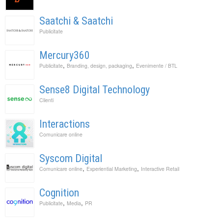
Saatchi & Saatchi
Publicitate
Mercury360
,
,
Publicitate
Branding, design, packaging
Evenimente / BTL
Sense8 Digital Technology
Clienti
Interactions
Comunicare online
Syscom Digital
,
,
Comunicare online
Experiential Marketing
Interactive Retail
Cognition
,
,
Publicitate
Media
PR