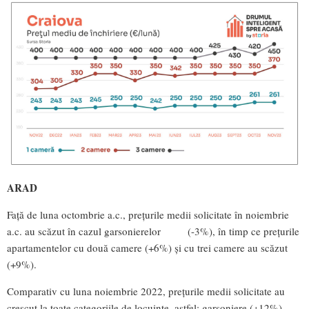
ARAD
Față de luna octombrie a.c., prețurile medii solicitate în noiembrie
a.c. au scăzut în cazul garsonierelor (-3%), în timp ce prețurile
apartamentelor cu două camere (+6%) și cu trei camere au scăzut
(+9%).
Comparativ cu luna noiembrie 2022, prețurile medii solicitate au
crescut la toate categoriile de locuințe, astfel: garsoniere (+12%),