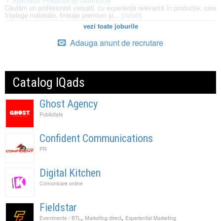
Specialist Productie @ Godmother
Căutăm un profesionist versatil, cu experiență relevantă în producție, care
înțelege materiale, finisaje premium și...
[detalii]
vezi toate joburile
Adauga anunt de recrutare
Catalog IQads
Ghost Agency
Publicitate
Confident Communications
PR
Digital Kitchen
Comunicare online
Fieldstar
,
,
Evenimente / BTL
Marketing direct
Experiential Marketing