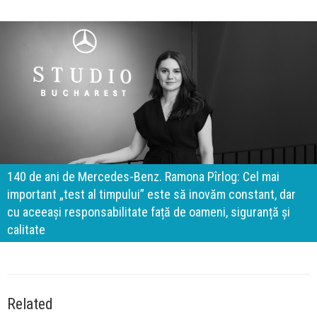
140 de ani de Mercedes-Benz. Ramona Pîrlog: Cel mai
important „test al timpului” este să inovăm constant, dar
cu aceeași responsabilitate față de oameni, siguranță și
calitate
Related