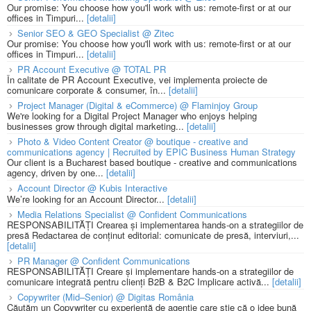
Our promise: You choose how you'll work with us: remote-first or at our
offices in Timpuri...
[detalii]
Senior SEO & GEO Specialist @ Zitec
Our promise: You choose how you'll work with us: remote-first or at our
offices in Timpuri...
[detalii]
PR Account Executive @ TOTAL PR
În calitate de PR Account Executive, vei implementa proiecte de
comunicare corporate & consumer, în...
[detalii]
Project Manager (Digital & eCommerce) @ Flaminjoy Group
We're looking for a Digital Project Manager who enjoys helping
businesses grow through digital marketing...
[detalii]
Photo & Video Content Creator @ boutique - creative and
communications agency | Recruited by EPIC Business Human Strategy
Our client is a Bucharest based boutique - creative and communications
agency, driven by one...
[detalii]
Account Director @ Kubis Interactive
We’re looking for an Account Director...
[detalii]
Media Relations Specialist @ Confident Communications
RESPONSABILITĂȚI Crearea și implementarea hands-on a strategiilor de
presă Redactarea de conținut editorial: comunicate de presă, interviuri,...
[detalii]
PR Manager @ Confident Communications
RESPONSABILITĂȚI Creare și implementare hands-on a strategiilor de
comunicare integrată pentru clienți B2B & B2C Implicare activă...
[detalii]
Copywriter (Mid–Senior) @ Digitas România
Căutăm un Copywriter cu experiență de agenție care știe că o idee bună