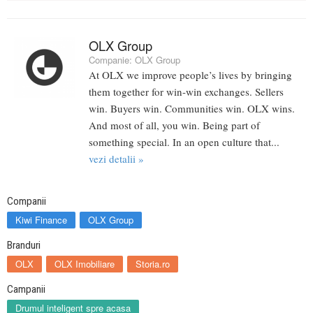
OLX Group
Companie:
OLX Group
At OLX we improve people’s lives by bringing
them together for win-win exchanges. Sellers
win. Buyers win. Communities win. OLX wins.
And most of all, you win. Being part of
something special. In an open culture that...
vezi detalii »
Companii
Kiwi Finance
OLX Group
Branduri
OLX
OLX Imobiliare
Storia.ro
Campanii
Drumul inteligent spre acasa