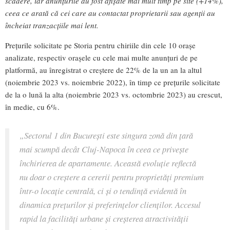
scădere, iar anunțurile au fost afișate mai mult timp pe site (+14%),
ceea ce arată că cei care au contactat proprietarii sau agenții au
încheiat tranzacțiile mai lent.
Prețurile solicitate pe Storia pentru chiriile din cele 10 orașe
analizate, respectiv orașele cu cele mai multe anunțuri de pe
platformă, au înregistrat o creștere de 22% de la un an la altul
(noiembrie 2023 vs. noiembrie 2022), în timp ce prețurile solicitate
de la o lună la alta (noiembrie 2023 vs. octombrie 2023) au crescut,
în medie, cu 6%.
„Sectorul 1 din București este singura zonă din țară
mai scumpă decât Cluj-Napoca în ceea ce privește
închirierea de apartamente. Această evoluție reflectă
nu doar o creștere a cererii pentru proprietăți premium
într-o locație centrală, ci și o tendință evidentă în
dinamica prețurilor și preferințelor clienților. Accesul
rapid la facilități urbane și creșterea atractivității