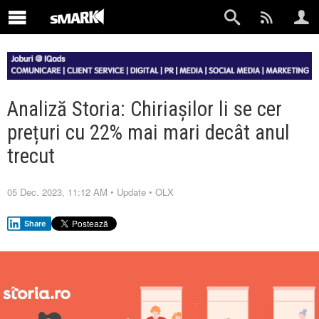
Analiză Storia: Chiriașilor li se cer
prețuri cu 22% mai mari decât anul
trecut
05 Dec. 2023, 11:12 AM
•
Update
•
OLX
Share