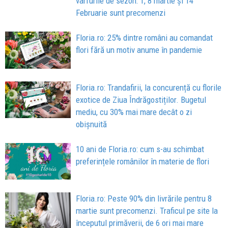
vârfurile de sezon: 1, 8 martie și 14
Februarie sunt precomenzi
Floria.ro: 25% dintre români au comandat
flori fără un motiv anume în pandemie
Floria.ro: Trandafirii, la concurență cu florile
exotice de Ziua Îndrăgostiților. Bugetul
mediu, cu 30% mai mare decât o zi
obișnuită
10 ani de Floria.ro: cum s-au schimbat
preferințele românilor în materie de flori
Floria.ro: Peste 90% din livrările pentru 8
martie sunt precomenzi. Traficul pe site la
începutul primăverii, de 6 ori mai mare