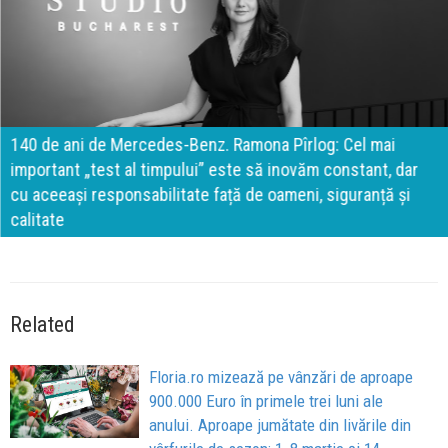
140 de ani de Mercedes-Benz. Ramona Pîrlog: Cel mai
important „test al timpului” este să inovăm constant, dar
cu aceeași responsabilitate față de oameni, siguranță și
calitate
Related
Floria.ro mizează pe vânzări de aproape
900.000 Euro în primele trei luni ale
anului. Aproape jumătate din livările din