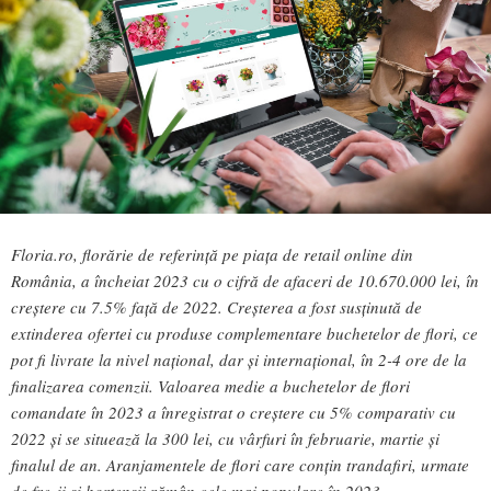
Floria.ro, florărie de referință pe piața de retail online din
România, a încheiat 2023 cu o cifră de afaceri de 10.670.000 lei, în
creștere cu 7.5% față de 2022. Creșterea a fost susținută de
extinderea ofertei cu produse complementare buchetelor de flori, ce
pot fi livrate la nivel național, dar și internațional, în 2-4 ore de la
finalizarea comenzii. Valoarea medie a buchetelor de flori
comandate în 2023 a înregistrat o creștere cu 5% comparativ cu
2022 și se situează la 300 lei, cu vârfuri în februarie, martie și
finalul de an. Aranjamentele de flori care conțin trandafiri, urmate