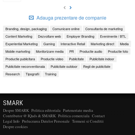
Adauga prezentare de companie
Branding, design, packaging
Comunicare online
Consultanta de marketing
Content Marketing
Dezvoltare web
Employer Branding
Evenimente / BTL
Experiential Marketing
Gaming
Interactive Retail
Marketing direct
Media
Mobile marketing
Monitorizare media
PR
Productie audio
Productie foto
Productie publicitara
Productie video
Publicitate
Publicitate indoor
Publicitate neconventionala
Publicitate outdoor
Regii de publicitate
Research
Tipografii
Training
SMARK
Despre SMARK
Politica editoriala
Parteneriate media
Contributor @ IQads & SMARK
Politica comerciala
Contact
Legal Info
Prelucrarea Datelor Personale
Termeni si Conditii
Despre cookies