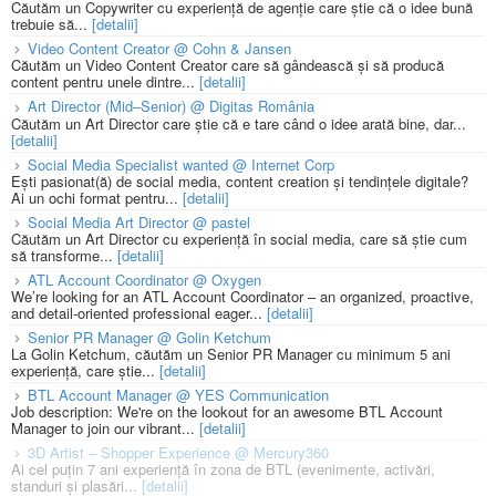
Căutăm un Copywriter cu experiență de agenție care știe că o idee bună
trebuie să...
[detalii]
Video Content Creator @ Cohn & Jansen
Căutăm un Video Content Creator care să gândească și să producă
content pentru unele dintre...
[detalii]
Art Director (Mid–Senior) @ Digitas România
Căutăm un Art Director care știe că e tare când o idee arată bine, dar...
[detalii]
Social Media Specialist wanted @ Internet Corp
Ești pasionat(ă) de social media, content creation și tendințele digitale?
Ai un ochi format pentru...
[detalii]
Social Media Art Director @ pastel
Căutăm un Art Director cu experiență în social media, care să știe cum
să transforme...
[detalii]
ATL Account Coordinator @ Oxygen
We’re looking for an ATL Account Coordinator – an organized, proactive,
and detail-oriented professional eager...
[detalii]
Senior PR Manager @ Golin Ketchum
La Golin Ketchum, căutăm un Senior PR Manager cu minimum 5 ani
experiență, care știe...
[detalii]
BTL Account Manager @ YES Communication
Job description: We're on the lookout for an awesome BTL Account
Manager to join our vibrant...
[detalii]
3D Artist – Shopper Experience @ Mercury360
Ai cel puțin 7 ani experiență în zona de BTL (evenimente, activări,
standuri și plasări...
[detalii]