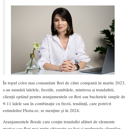
În topul celor mai comandate flori de către companii în martie 2023,
s-au numără lalelele, freziile, zambilele, minirosa și trandafirii,
clienții optând pentru aranjamentele cu flori sau buchetele simple de
9-11 lalele sau în combinație cu frezii, tendință, care potrivit
estimărilor Floria.ro, se menține și în 2024.
Aranjamentele florale care conțin trandafiri alături de elemente
exotice sau flori mai puțin obișnuite au fost și preferatele clienților