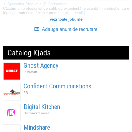
Specialist Productie @ Godmother
Căutăm un profesionist versatil, cu experiență relevantă în producție, care
înțelege materiale, finisaje premium și...
[detalii]
vezi toate joburile
Adauga anunt de recrutare
Catalog IQads
Ghost Agency
Publicitate
Confident Communications
PR
Digital Kitchen
Comunicare online
Mindshare