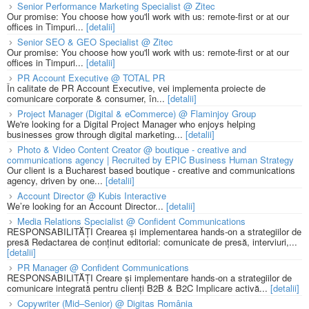
Senior Performance Marketing Specialist @ Zitec
Our promise: You choose how you'll work with us: remote-first or at our
offices in Timpuri...
[detalii]
Senior SEO & GEO Specialist @ Zitec
Our promise: You choose how you'll work with us: remote-first or at our
offices in Timpuri...
[detalii]
PR Account Executive @ TOTAL PR
În calitate de PR Account Executive, vei implementa proiecte de
comunicare corporate & consumer, în...
[detalii]
Project Manager (Digital & eCommerce) @ Flaminjoy Group
We're looking for a Digital Project Manager who enjoys helping
businesses grow through digital marketing...
[detalii]
Photo & Video Content Creator @ boutique - creative and
communications agency | Recruited by EPIC Business Human Strategy
Our client is a Bucharest based boutique - creative and communications
agency, driven by one...
[detalii]
Account Director @ Kubis Interactive
We’re looking for an Account Director...
[detalii]
Media Relations Specialist @ Confident Communications
RESPONSABILITĂȚI Crearea și implementarea hands-on a strategiilor de
presă Redactarea de conținut editorial: comunicate de presă, interviuri,...
[detalii]
PR Manager @ Confident Communications
RESPONSABILITĂȚI Creare și implementare hands-on a strategiilor de
comunicare integrată pentru clienți B2B & B2C Implicare activă...
[detalii]
Copywriter (Mid–Senior) @ Digitas România