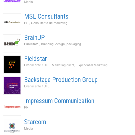
Media
MSL Consultants
,
PR
Consultanta de marketing
BrainUP
,
Publicitate
Branding, design, packaging
Fieldstar
,
,
Evenimente / BTL
Marketing direct
Experiential Marketing
Backstage Production Group
Evenimente / BTL
Impressum Communication
PR
Starcom
Media