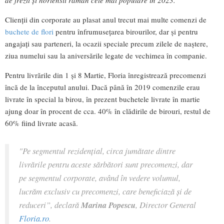
de frezii și hortensii rămân cele mai populare în 2023.
Clienții din corporate au plasat anul trecut mai multe comenzi de
buchete de flori
pentru înfrumusețarea birourilor, dar și pentru
angajați sau parteneri, la ocazii speciale precum zilele de naștere,
ziua numelui sau la aniversările legate de vechimea în companie.
Pentru livrările din 1 și 8 Martie, Floria înregistrează precomenzi
încă de la începutul anului. Dacă până în 2019 comenzile erau
livrate în special la birou, în prezent buchetele livrate în martie
ajung doar în procent de cca. 40% în clădirile de birouri, restul de
60% fiind livrate acasă.
"Pe segmentul rezidențial, circa jumătate dintre
livrările pentru aceste sărbători sunt precomenzi, dar
pe segmentul corporate, având în vedere volumul,
lucrăm exclusiv cu precomenzi, care beneficiază și de
reduceri”,
declară
Marina Popescu
, Director General
Floria.ro
.