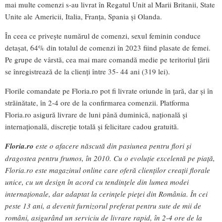
mai multe comenzi s-au livrat în Regatul Unit al Marii Britanii, State
Unite ale Americii, Italia, Franța, Spania și Olanda.
În ceea ce privește numărul de comenzi, sexul feminin conduce
detașat, 64% din totalul de comenzi în 2023 fiind plasate de femei.
Pe grupe de vârstă, cea mai mare comandă medie pe teritoriul țării
se înregistrează de la clienți între 35- 44 ani (319 lei).
Florile comandate pe Floria.ro pot fi livrate oriunde în țară, dar și în
străinătate, în 2-4 ore de la confirmarea comenzii. Platforma
Floria.ro asigură livrare de luni până duminică, națională și
internațională, discreție totală și felicitare cadou gratuită.
Floria.ro
este o afacere născută din pasiunea pentru flori și
dragostea pentru frumos, în 2010. Cu o evoluție excelentă pe piață,
Floria.ro este magazinul online care oferă clienților creații florale
unice, cu un design în acord cu tendințele din lumea modei
internaționale, dar adaptat la cerințele pieței din România. În cei
peste 13 ani, a devenit furnizorul preferat pentru sute de mii de
români, asigurând un serviciu de livrare rapid, în 2-4 ore de la