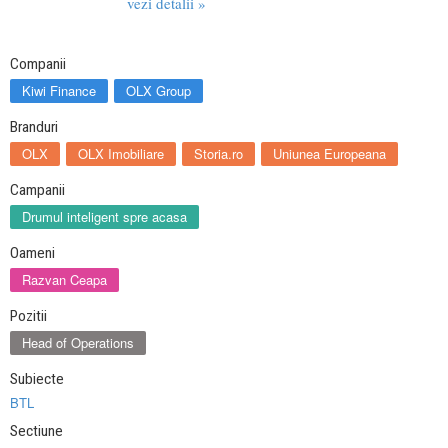
vezi detalii »
Companii
Kiwi Finance
OLX Group
Branduri
OLX
OLX Imobiliare
Storia.ro
Uniunea Europeana
Campanii
Drumul inteligent spre acasa
Oameni
Razvan Ceapa
Pozitii
Head of Operations
Subiecte
BTL
Sectiune