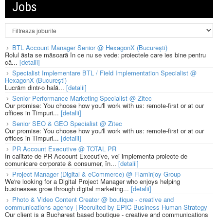
Jobs
BTL Account Manager Senior @ HexagonX (București)
Rolul ăsta se măsoară în ce nu se vede: proiectele care ies bine pentru
că...
[detalii]
Specialist Implementare BTL / Field Implementation Specialist @
HexagonX (București)
Lucrăm dintr-o hală...
[detalii]
Senior Performance Marketing Specialist @ Zitec
Our promise: You choose how you'll work with us: remote-first or at our
offices in Timpuri...
[detalii]
Senior SEO & GEO Specialist @ Zitec
Our promise: You choose how you'll work with us: remote-first or at our
offices in Timpuri...
[detalii]
PR Account Executive @ TOTAL PR
În calitate de PR Account Executive, vei implementa proiecte de
comunicare corporate & consumer, în...
[detalii]
Project Manager (Digital & eCommerce) @ Flaminjoy Group
We're looking for a Digital Project Manager who enjoys helping
businesses grow through digital marketing...
[detalii]
Photo & Video Content Creator @ boutique - creative and
communications agency | Recruited by EPIC Business Human Strategy
Our client is a Bucharest based boutique - creative and communications