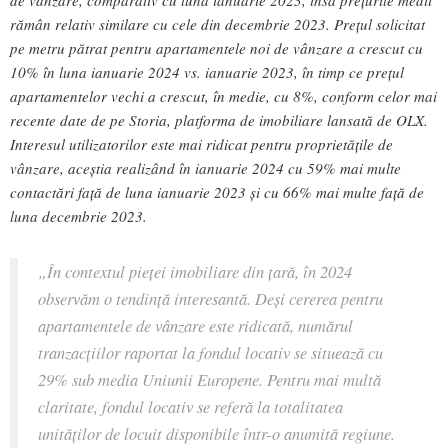
de vânzare, comparativ cu luna ianuarie 2023, însă prețurile medii
rămân relativ similare cu cele din decembrie 2023. Prețul solicitat
pe metru pătrat pentru apartamentele noi de vânzare a crescut cu
10% în luna ianuarie 2024 vs. ianuarie 2023, în timp ce prețul
apartamentelor vechi a crescut, în medie, cu 8%, conform celor mai
recente date de pe Storia, platforma de imobiliare lansată de OLX.
Interesul utilizatorilor este mai ridicat pentru proprietățile de
vânzare, aceștia realizând în ianuarie 2024 cu 59% mai multe
contactări față de luna ianuarie 2023 și cu 66% mai multe față de
luna decembrie 2023.
„
În contextul pieței imobiliare din țară, în 2024
observăm o tendință interesantă. Deși cererea pentru
apartamentele de vânzare este ridicată, numărul
tranzacțiilor raportat la fondul locativ se situează cu
29% sub media Uniunii Europene. Pentru mai multă
claritate, fondul locativ se referă la totalitatea
unităților de locuit disponibile într-o anumită regiune.