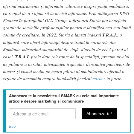
oferind instrumente și informații valoroase despre piața imobiliară,
cu scopul de a-i ajuta să ia decizii informate. Prin adăugarea KIWI
Finance în portofoliul OLX Group, utilizatorii Storia pot beneficia
gratuit de serviciile profesioniștilor pentru a identifica cea mai bună
soluție de creditare. În 2022, Storia a lansat indexul
T.R.A.I.
, o
inițiativă care oferă informații despre traiul în cartierele din
România, măsurând standardul de viață, dincolo de cei 4 pereți ai
casei.
T.R.A.I.
preia date relevante de la specialiști, precum nivelul
de poluare a aerului, intensitatea traficului, densitatea punctelor de
interes și costul mediu pe metru pătrat al imobiliarelor, oferind o
viziune de ansamblu asupra bunăstării fiecărui
cartier
în parte.
Aboneaza-te la newsletterul SMARK cu cele mai importante
articole despre marketing si comunicare
Info