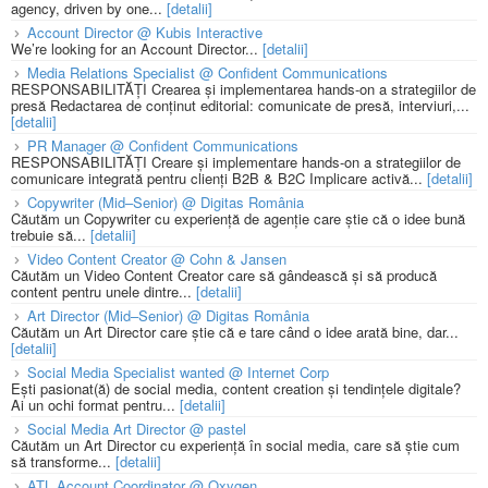
agency, driven by one...
[detalii]
Account Director @ Kubis Interactive
We’re looking for an Account Director...
[detalii]
Media Relations Specialist @ Confident Communications
RESPONSABILITĂȚI Crearea și implementarea hands-on a strategiilor de
presă Redactarea de conținut editorial: comunicate de presă, interviuri,...
[detalii]
PR Manager @ Confident Communications
RESPONSABILITĂȚI Creare și implementare hands-on a strategiilor de
comunicare integrată pentru clienți B2B & B2C Implicare activă...
[detalii]
Copywriter (Mid–Senior) @ Digitas România
Căutăm un Copywriter cu experiență de agenție care știe că o idee bună
trebuie să...
[detalii]
Video Content Creator @ Cohn & Jansen
Căutăm un Video Content Creator care să gândească și să producă
content pentru unele dintre...
[detalii]
Art Director (Mid–Senior) @ Digitas România
Căutăm un Art Director care știe că e tare când o idee arată bine, dar...
[detalii]
Social Media Specialist wanted @ Internet Corp
Ești pasionat(ă) de social media, content creation și tendințele digitale?
Ai un ochi format pentru...
[detalii]
Social Media Art Director @ pastel
Căutăm un Art Director cu experiență în social media, care să știe cum
să transforme...
[detalii]
ATL Account Coordinator @ Oxygen