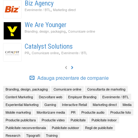
Biz Agency
,
Evenimente / BTL
Marketing direct
We Are Younger
,
Branding, design, packaging
Comunicare online
Catalyst Solutions
,
,
PR
Comunicare online
Evenimente / BTL
Adauga prezentare de companie
Branding, design, packaging
Comunicare online
Consultanta de marketing
Content Marketing
Dezvoltare web
Employer Branding
Evenimente / BTL
Experiential Marketing
Gaming
Interactive Retail
Marketing direct
Media
Mobile marketing
Monitorizare media
PR
Productie audio
Productie foto
Productie publicitara
Productie video
Publicitate
Publicitate indoor
Publicitate neconventionala
Publicitate outdoor
Regii de publicitate
Research
Tipografii
Training