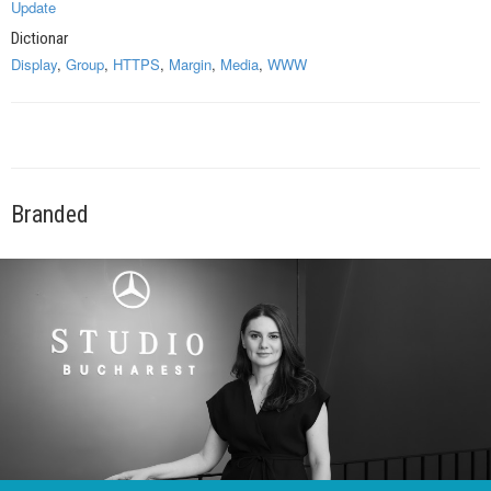
Update
Dictionar
Display
,
Group
,
HTTPS
,
Margin
,
Media
,
WWW
Branded