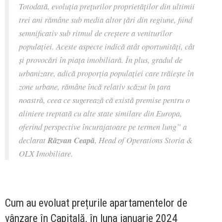
Totodată, evoluția prețurilor proprietăților din ultimii
trei ani rămâne sub media altor țări din regiune, fiind
semnificativ sub ritmul de creștere a veniturilor
populației. Aceste aspecte indică atât oportunități, cât
și provocări în piața imobiliară. În plus, gradul de
urbanizare, adică proporția populației care trăiește în
zone urbane, rămâne încă relativ scăzut în țara
noastră, ceea ce sugerează că există premise pentru o
aliniere treptată cu alte state similare din Europa,
oferind perspective încurajatoare pe termen lung” a
declarat
Răzvan Ceapă
, Head of Operations Storia &
OLX Imobiliare.
Cum au evoluat prețurile apartamentelor de
vânzare în Capitală, în luna ianuarie 2024