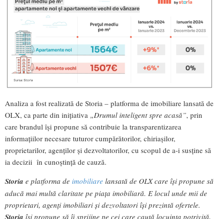
Analiza a fost realizată de Storia – platforma de imobiliare lansată de
OLX, ca parte din inițiativa
„Drumul inteligent spre acasă”
, prin
care brandul își propune să contribuie la transparentizarea
informațiilor necesare tuturor cumpărătorilor, chiriașilor,
proprietarilor, agenților și dezvoltatorilor, cu scopul de a-i susține să
ia decizii în cunoștință de cauză.
Storia
e platforma de
imobiliare
lansată de OLX care își propune să
aducă mai multă claritate pe piața imobiliară. E locul unde mii de
proprietari, agenți imobiliari și dezvoltatori își prezintă ofertele.
Storia
își propune să îi sprijine pe cei care caută locuința potrivită,