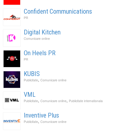
Confident Communications
PR
Digital Kitchen
Comunicare online
On Heels PR
PR
KUBIS
,
Publicitate
Comunicare online
VML
,
,
Publicitate
Comunicare online
Publicitate internationala
Inventive Plus
,
Publicitate
Comunicare online