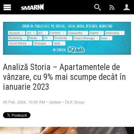
Analiză Storia – Apartamentele de
vânzare, cu 9% mai scumpe decât în
ianuarie 2023
05 Feb. 2024, 10:55 AM
•
Update
•
OLX Group