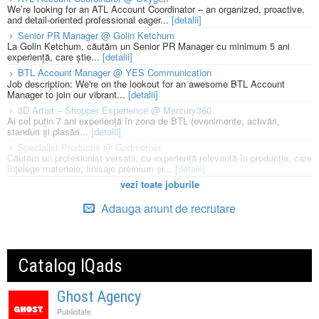
We’re looking for an ATL Account Coordinator – an organized, proactive,
and detail-oriented professional eager...
[detalii]
Senior PR Manager @ Golin Ketchum
La Golin Ketchum, căutăm un Senior PR Manager cu minimum 5 ani
experiență, care știe...
[detalii]
BTL Account Manager @ YES Communication
Job description: We're on the lookout for an awesome BTL Account
Manager to join our vibrant...
[detalii]
3D Artist – Shopper Experience @ Mercury360
Ai cel puțin 7 ani experiență în zona de BTL (evenimente, activări,
standuri și plasări...
[detalii]
Specialist Productie @ Godmother
Căutăm un profesionist versatil, cu experiență relevantă în producție, care
înțelege materiale, finisaje premium și...
[detalii]
vezi toate joburile
Adauga anunt de recrutare
Catalog IQads
Ghost Agency
Publicitate