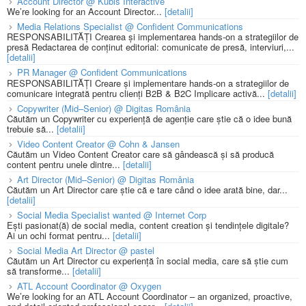
Account Director @ Kubis Interactive
We’re looking for an Account Director...
[detalii]
Media Relations Specialist @ Confident Communications
RESPONSABILITĂȚI Crearea și implementarea hands-on a strategiilor de
presă Redactarea de conținut editorial: comunicate de presă, interviuri,...
[detalii]
PR Manager @ Confident Communications
RESPONSABILITĂȚI Creare și implementare hands-on a strategiilor de
comunicare integrată pentru clienți B2B & B2C Implicare activă...
[detalii]
Copywriter (Mid–Senior) @ Digitas România
Căutăm un Copywriter cu experiență de agenție care știe că o idee bună
trebuie să...
[detalii]
Video Content Creator @ Cohn & Jansen
Căutăm un Video Content Creator care să gândească și să producă
content pentru unele dintre...
[detalii]
Art Director (Mid–Senior) @ Digitas România
Căutăm un Art Director care știe că e tare când o idee arată bine, dar...
[detalii]
Social Media Specialist wanted @ Internet Corp
Ești pasionat(ă) de social media, content creation și tendințele digitale?
Ai un ochi format pentru...
[detalii]
Social Media Art Director @ pastel
Căutăm un Art Director cu experiență în social media, care să știe cum
să transforme...
[detalii]
ATL Account Coordinator @ Oxygen
We’re looking for an ATL Account Coordinator – an organized, proactive,