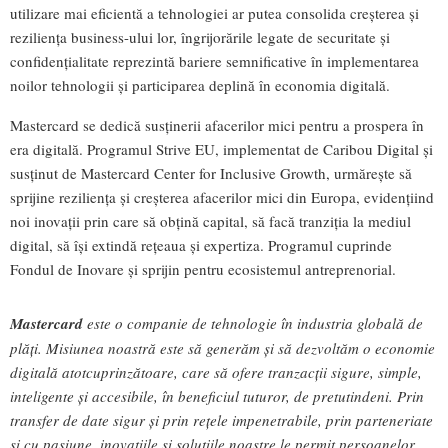
utilizare mai eficientă a tehnologiei ar putea consolida creșterea și
reziliența business-ului lor, îngrijorările legate de securitate și
confidențialitate reprezintă bariere semnificative în implementarea
noilor tehnologii și participarea deplină în economia digitală.
Mastercard se dedică susținerii afacerilor mici pentru a prospera în
era digitală. Programul Strive EU, implementat de Caribou Digital și
susținut de Mastercard Center for Inclusive Growth, urmărește să
sprijine reziliența și creșterea afacerilor mici din Europa, evidențiind
noi inovații prin care să obțină capital, să facă tranziția la mediul
digital, să își extindă rețeaua și expertiza. Programul cuprinde
Fondul de Inovare și sprijin pentru ecosistemul antreprenorial.
Mastercard
este o companie de tehnologie în industria globală de
plăți. Misiunea noastră este să generăm și să dezvoltăm o economie
digitală atotcuprinzătoare, care să ofere tranzacții sigure, simple,
inteligente și accesibile, în beneficiul tuturor, de pretutindeni. Prin
transfer de date sigur și prin rețele impenetrabile, prin parteneriate
și cu pasiune, inovațiile și soluțiile noastre le permit persoanelor