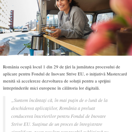
România ocupă locul 1 din 29 de țări la jumătatea procesului de
aplicare pentru Fondul de Inovare Strive EU, o inițiativă Mastercard
menită să accelereze dezvoltarea de soluții pentru a sprijini
întreprinderile mici europene în călătoria lor digitală.
„Suntem încântați că, în mai puțin de o lună de la
deschiderea aplicațiilor, România a preluat
conducerea înscrierilor pentru Fondul de Inovare
Strive EU. Susținut de un proces de înregistrare
simplificat, acest rezultat remarcabil subliniază nu