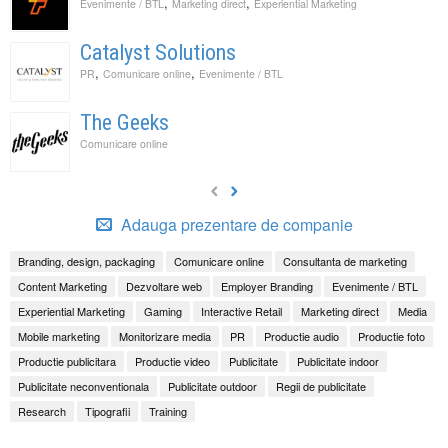
,
,
Evenimente / BTL
Marketing direct
Experiential Marketing
Catalyst Solutions
,
,
PR
Comunicare online
Evenimente / BTL
The Geeks
Comunicare online
Adauga prezentare de companie
Branding, design, packaging
Comunicare online
Consultanta de marketing
Content Marketing
Dezvoltare web
Employer Branding
Evenimente / BTL
Experiential Marketing
Gaming
Interactive Retail
Marketing direct
Media
Mobile marketing
Monitorizare media
PR
Productie audio
Productie foto
Productie publicitara
Productie video
Publicitate
Publicitate indoor
Publicitate neconventionala
Publicitate outdoor
Regii de publicitate
Research
Tipografii
Training