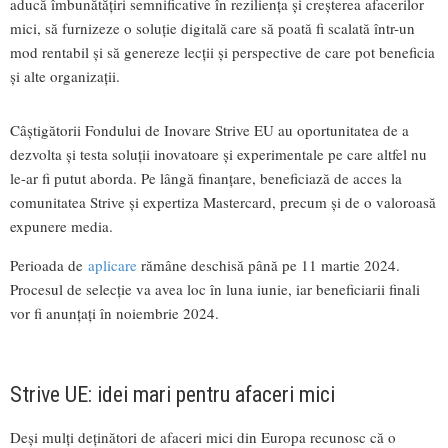
aducă îmbunătățiri semnificative în reziliența și creșterea afacerilor
mici, să furnizeze o soluție digitală care să poată fi scalată într-un
mod rentabil și să genereze lecții și perspective de care pot beneficia
și alte organizații.
Câștigătorii Fondului de Inovare Strive EU au oportunitatea de a
dezvolta și testa soluții inovatoare și experimentale pe care altfel nu
le-ar fi putut aborda. Pe lângă finanțare, beneficiază de acces la
comunitatea Strive și expertiza Mastercard, precum și de o valoroasă
expunere media.
Perioada de
aplicare
rămâne deschisă până pe 11 martie 2024.
Procesul de selecție va avea loc în luna iunie, iar beneficiarii finali
vor fi anunțați în noiembrie 2024.
Strive UE: idei mari pentru afaceri mici
Deși mulți deținători de afaceri mici din Europa recunosc că o