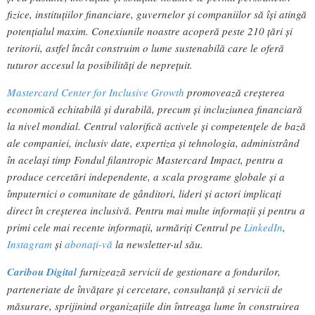
fizice, instituțiilor financiare, guvernelor și companiilor să își atingă
potențialul maxim. Conexiunile noastre acoperă peste 210 țări și
teritorii, astfel încât construim o lume sustenabilă care le oferă
tuturor accesul la posibilități de neprețuit.
Mastercard Center for Inclusive Growth
promovează creșterea
economică echitabilă și durabilă, precum și incluziunea financiară
la nivel mondial. Centrul valorifică activele și competențele de bază
ale companiei, inclusiv date, expertiza și tehnologia, administrând
în același timp Fondul filantropic Mastercard Impact, pentru a
produce cercetări independente, a scala programe globale și a
împuternici o comunitate de gânditori, lideri și actori implicați
direct în creșterea inclusivă. Pentru mai multe informații și pentru a
primi cele mai recente informații, urmăriți Centrul pe
LinkedIn
,
Instagram
și
abonați-vă
la newsletter-ul său.
Caribou Digital
furnizează servicii de gestionare a fondurilor,
parteneriate de învățare și cercetare, consultanță și servicii de
măsurare, sprijinind organizațiile din întreaga lume în construirea