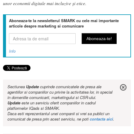
unor economii digitale mai incluzive și etice.
Aboneaza-te la newsletterul SMARK cu cele mai importante
articole despre marketing si comunicare
Info
Sectiunea
Update
cuprinde comunicatele de presa ale
agentiilor si companiilor cu privire la activitatea lor, in special
in domeniile comunicarii, marketingului si CSR-ului.
Update
este un serviciu oferit companiilor in cadrul
platformelor IQads si SMARK.
Daca esti reprezentantul unei companii si vrei sa publici un
comunicat de presa prin acest serviciu, ne poti
contacta aici
.