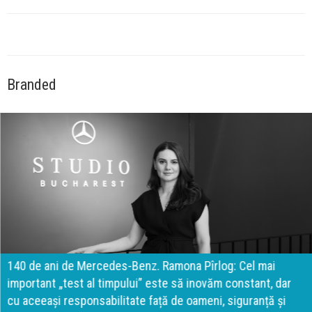
Branded
140 de ani de Mercedes-Benz. Ramona Pîrlog: Cel mai
important „test al timpului” este să inovăm constant, dar
cu aceeași responsabilitate față de oameni, siguranță și