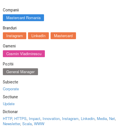
Companii
Mastercard Romania
Branduri
Instagram
LinkedIn
Mastercard
Oameni
Cosmin Vladimirescu
Pozitii
General Manager
Subiecte
Corporate
Sectiune
Update
Dictionar
HTTP
,
HTTPS
,
Impact
,
Innovation
,
Instagram
,
Linkedin
,
Media
,
Net
,
Newsletter
,
Scala
,
WWW