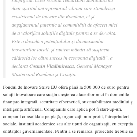
doar spiritul antreprenorial vibrant care stimulează
ecosistemul de inovare din România, ci și
angajamentul puternic al comunității de afaceri mici
de a valorifica soluțiile digitale pentru a se dezvolta.
Este o dovadă a potențialului și dinamismului
inovatorilor locali, și suntem mândri să susținem
călătoria lor către succes în economia digitală”, a
declarat
Cosmin Vladimirescu
, General Manager
Mastercard România și Croația.
Fondul de Inovare Strive EU oferă până la 500.000 de euro pentru
soluții inovatoare care susțin creșterea afacerilor mici în domeniile
finanțare integrată, securitate cibernetică, sustenabilitatea mediului și
inteligență artificială. Companiile care aplică pot fi start-up-uri,
companii consolidate pe piață, organizații non-profit, întreprinderi
sociale, instituții academice sau alte tipuri de organizații, cu excepția
entităților guvernamentale. Pentru a se remarca, proiectele trebuie să