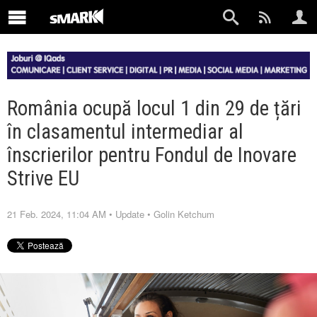
România ocupă locul 1 din 29 de țări
în clasamentul intermediar al
înscrierilor pentru Fondul de Inovare
Strive EU
21 Feb. 2024, 11:04 AM
•
Update
•
Golin Ketchum