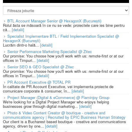
BTL Account Manager Senior @ HexagonX (București)
Rolul ăsta se măsoară în ce nu se vede: proiectele care ies bine pentru
că...
[detalii]
Specialist Implementare BTL / Field Implementation Specialist @
HexagonX (București)
Lucrăm dintr-o hală...
[detalii]
Senior Performance Marketing Specialist @ Zitec
Our promise: You choose how you'll work with us: remote-first or at our
offices in Timpuri...
[detalii]
Senior SEO & GEO Specialist @ Zitec
Our promise: You choose how you'll work with us: remote-first or at our
offices in Timpuri...
[detalii]
PR Account Executive @ TOTAL PR
În calitate de PR Account Executive, vei implementa proiecte de
comunicare corporate & consumer, în...
[detalii]
Project Manager (Digital & eCommerce) @ Flaminjoy Group
We're looking for a Digital Project Manager who enjoys helping
businesses grow through digital marketing...
[detalii]
Photo & Video Content Creator @ boutique - creative and
communications agency | Recruited by EPIC Business Human Strategy
Our client is a Bucharest based boutique - creative and communications
agency, driven by one...
[detalii]