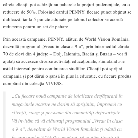
căreia clienții pot achiziționa paharele la prețuri preferențiale, cu o
reducere de 50%. Folosind cardul PENNY, fiecare punct obținut se
dublează, iar la 5 puncte adunate pe talonul colector se acordă
reducerea pentru un set de pahare.
Prin această campanie, PENNY, alături de World Vision România,
dezvoltă programul „Vreau în clasa a 9-a”, prin intermediul căruia
70 de elevi din 4 județe – Dolj, Ialomița, Bacău și Buzău – vor fi
ajutați să acceseze diverse activități educaționale, stimulându-le
astfel interesul pentru continuarea studiilor. Clienții pot sprijini
campania și pot dărui o șansă în plus la educație, cu fiecare produs
cumpărat din colecția VIVESS.
„Cu fiecare nouă campanie de loializare desfășurată în
magazinele noastre ne dorim să sprijinim, împreună cu
clienții, cauze și persoane din comunități defavorizate.
Vă invităm să vă alăturați programului „Vreau în clasa
a 9-a”, dezvoltat de World Vision România și odată cu
fiecare produs VIVESS cumpărat, să ajutăm tinerii
să