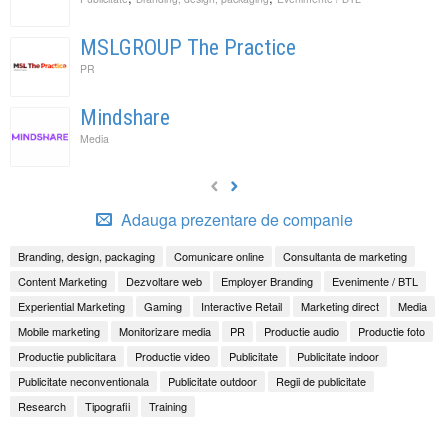
MSLGROUP The Practice
PR
Mindshare
Media
Adauga prezentare de companie
Branding, design, packaging
Comunicare online
Consultanta de marketing
Content Marketing
Dezvoltare web
Employer Branding
Evenimente / BTL
Experiential Marketing
Gaming
Interactive Retail
Marketing direct
Media
Mobile marketing
Monitorizare media
PR
Productie audio
Productie foto
Productie publicitara
Productie video
Publicitate
Publicitate indoor
Publicitate neconventionala
Publicitate outdoor
Regii de publicitate
Research
Tipografii
Training