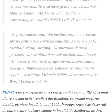
își continue studiile și să meargă la liceu.”
, a afirmat
Monica Coman
, Marketing Team Leader –
Advertising, din cadrul PENNY | REWE România.
„Copiii și adolescenții din mediul rural au nevoie de
sprijin pentru a-și continua educația. Au nevoie să fie
ascultați, văzuți, susținuți. Ne bucurăm să avem
parteneri care se alătură acestei misiuni, mai ales cu
idei creative, menite să atragă atenția asupra cauzei
educației. Împreună putem schimba viitorul acestor
copii!”,
a declarat
Mihaela Nabăr
, director executiv
World Vision România.
PENNY
este conceptul de succes al grupului german REWE și unul
dintre cei mai activi retaileri din România, cu primul magazin
deschis pe piața locală în anul 2005. Întreaga rețea este deservită
de patru centre logistice situate în localitățile Ștefăneștii de Jos,