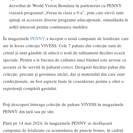
dezvoltat de World Vision România în parteneriat cu PENNY
vizează programul „Vreau în clasa a 9-a”, prin care elevii sunt
ajutați să acceseze diverse programe educaționale, stimulându-le
astfel interesul pentru continuarea studiilor.
În magazinele
PENNY
a început o nouă campanie de loializare care
are în focus colecția VIVESS. Cele 7 pahare din colecție sunt de
cristal și sunt gândite să aducă o notă de rafinament fiecărei ocazii
speciale. Pentru a te bucura de calitatea unei băuturi este nevoie ca
aceasta să fie servită în paharul corect. Designul fiecărui pahar din
colecție, precum și grosimea sticlei, dar și materialul din care sunt
confecționate, au fost aspecte luate în considerare pentru a oferi o
experiență completă gustului.
Poți descoperi întreaga colecție de pahare VIVESS în magazinele
PENNY din țară sau pe site.
Până pe 14 mai 2024, în magazinele PENNY se desfășoară
campania de loializare cu acumularea de puncte bonus, în cadrul