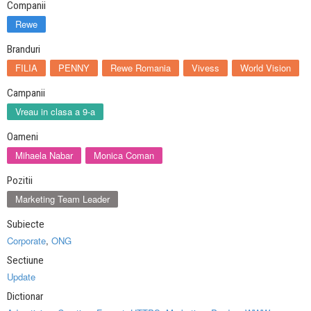
Companii
Rewe
Branduri
FILIA
PENNY
Rewe Romania
Vivess
World Vision
Campanii
Vreau in clasa a 9-a
Oameni
Mihaela Nabar
Monica Coman
Pozitii
Marketing Team Leader
Subiecte
Corporate
,
ONG
Sectiune
Update
Dictionar