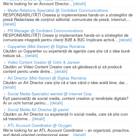
We’re looking for an Account Director...
[detalii]
Media Relations Specialist @ Confident Communications
RESPONSABILITĂȚI Crearea și implementarea hands-on a strategiilor de
presă Redactarea de conținut editorial: comunicate de presă, interviuri,...
[detalii]
PR Manager @ Confident Communications
RESPONSABILITĂȚI Creare și implementare hands-on a strategiilor de
comunicare integrată pentru clienți B2B & B2C Implicare activă...
[detalii]
Copywriter (Mid–Senior) @ Digitas România
Căutăm un Copywriter cu experiență de agenție care știe că o idee bună
trebuie să...
[detalii]
Video Content Creator @ Cohn & Jansen
Căutăm un Video Content Creator care să gândească și să producă
content pentru unele dintre...
[detalii]
Art Director (Mid–Senior) @ Digitas România
Căutăm un Art Director care știe că e tare când o idee arată bine, dar...
[detalii]
Social Media Specialist wanted @ Internet Corp
Ești pasionat(ă) de social media, content creation și tendințele digitale?
Ai un ochi format pentru...
[detalii]
Social Media Art Director @ pastel
Căutăm un Art Director cu experiență în social media, care să știe cum
să transforme...
[detalii]
ATL Account Coordinator @ Oxygen
We’re looking for an ATL Account Coordinator – an organized, proactive,
and detail-oriented professional eager...
[detalii]