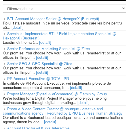
BTL Account Manager Senior @ HexagonX (București)
Rolul ăsta se măsoară în ce nu se vede: proiectele care ies bine pentru
că...
[detalii]
Specialist Implementare BTL / Field Implementation Specialist @
HexagonX (București)
Lucrăm dintr-o hală...
[detalii]
Senior Performance Marketing Specialist @ Zitec
Our promise: You choose how you'll work with us: remote-first or at our
offices in Timpuri...
[detalii]
Senior SEO & GEO Specialist @ Zitec
Our promise: You choose how you'll work with us: remote-first or at our
offices in Timpuri...
[detalii]
PR Account Executive @ TOTAL PR
În calitate de PR Account Executive, vei implementa proiecte de
comunicare corporate & consumer, în...
[detalii]
Project Manager (Digital & eCommerce) @ Flaminjoy Group
We're looking for a Digital Project Manager who enjoys helping
businesses grow through digital marketing...
[detalii]
Photo & Video Content Creator @ boutique - creative and
communications agency | Recruited by EPIC Business Human Strategy
Our client is a Bucharest based boutique - creative and communications
agency, driven by one...
[detalii]
Account Director @ Kubis Interactive