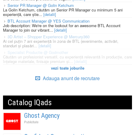
Senior PR Manager @ Golin Ketchum
La Golin Ketchum, căutăm un Senior PR Manager cu minimum 5 ani
experiență, care știe...
[detalii]
BTL Account Manager @ YES Communication
Job description: We're on the lookout for an awesome BTL Account
Manager to join our vibrant...
[detalii]
3D Artist – Shopper Experience @ Mercury360
Ai cel puțin 7 ani experiență în zona de BTL (evenimente, activări,
standuri și plasări...
[detalii]
Specialist Productie @ Godmother
Căutăm un profesionist versatil, cu experiență relevantă în producție, care
înțelege materiale, finisaje premium și...
[detalii]
vezi toate joburile
Adauga anunt de recrutare
Catalog IQads
Ghost Agency
Publicitate