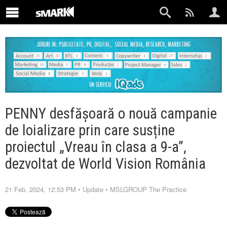
PENNY desfășoară o nouă campanie
de loializare prin care susține
proiectul „Vreau în clasa a 9-a”,
dezvoltat de World Vision România
21 Feb. 2024, 12:53 PM
•
Update
•
MSLGROUP The Practice