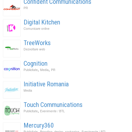
Confident Communications
PR
Digital Kitchen
Comunicare online
TreeWorks
Dezvoltare web
Cognition
,
,
Publicitate
Media
PR
Initiative Romania
Media
Touch Communications
,
Publicitate
Evenimente / BTL
Mercury360
,
,
Publicitate
Branding, design, packaging
Evenimente / BTL