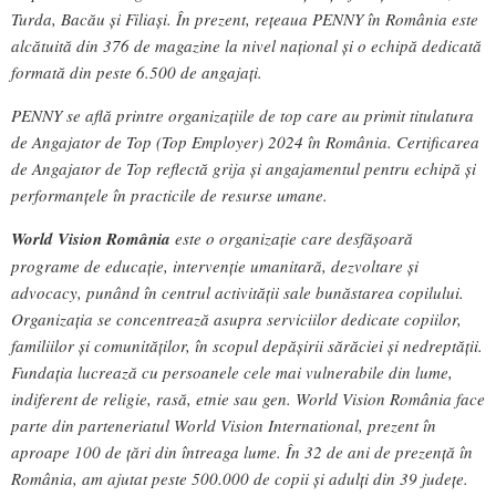
Turda, Bacău și Filiași. În prezent, rețeaua PENNY în România este
alcătuită din 376 de magazine la nivel național și o echipă dedicată
formată din peste 6.500 de angajați.
PENNY se află printre organizațiile de top care au primit titulatura
de Angajator de Top (Top Employer) 2024 în România. Certificarea
de Angajator de Top reflectă grija și angajamentul pentru echipă și
performanțele în practicile de resurse umane.
World Vision România
este o organizaţie care desfăşoară
programe de educaţie, intervenţie umanitară, dezvoltare şi
advocacy, punând în centrul activităţii sale bunăstarea copilului.
Organizaţia se concentrează asupra serviciilor dedicate copiilor,
familiilor şi comunităţilor, în scopul depăşirii sărăciei şi nedreptăţii.
Fundaţia lucrează cu persoanele cele mai vulnerabile din lume,
indiferent de religie, rasă, etnie sau gen. World Vision România face
parte din parteneriatul World Vision International, prezent în
aproape 100 de ţări din întreaga lume. În 32 de ani de prezenţă în
România, am ajutat peste 500.000 de copii şi adulţi din 39 judeţe.