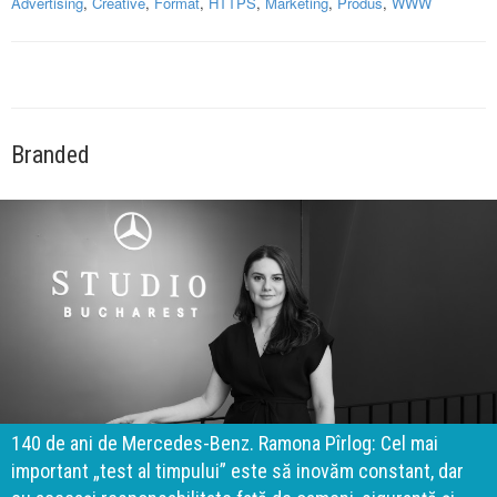
Advertising
,
Creative
,
Format
,
HTTPS
,
Marketing
,
Produs
,
WWW
Branded
140 de ani de Mercedes-Benz. Ramona Pîrlog: Cel mai
important „test al timpului” este să inovăm constant, dar