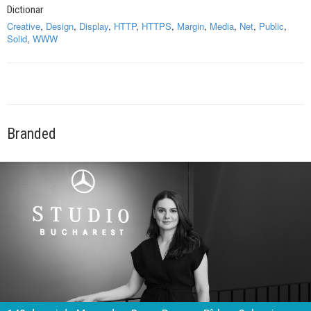
Dictionar
Creative
,
Design
,
Display
,
HTTP
,
HTTPS
,
Margin
,
Media
,
Net
,
Public
,
Solid
,
WWW
Branded