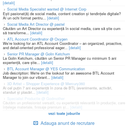
[detalii]
Social Media Specialist wanted @ Internet Corp
Ești pasionat(ă) de social media, content creation și tendințele digitale?
Ai un ochi format pentru...
[detalii]
Social Media Art Director @ pastel
Căutăm un Art Director cu experiență în social media, care să știe cum
să transforme...
[detalii]
ATL Account Coordinator @ Oxygen
We’re looking for an ATL Account Coordinator – an organized, proactive,
and detail-oriented professional eager...
[detalii]
Senior PR Manager @ Golin Ketchum
La Golin Ketchum, căutăm un Senior PR Manager cu minimum 5 ani
experiență, care știe...
[detalii]
BTL Account Manager @ YES Communication
Job description: We're on the lookout for an awesome BTL Account
Manager to join our vibrant...
[detalii]
3D Artist – Shopper Experience @ Mercury360
Ai cel puțin 7 ani experiență în zona de BTL (evenimente, activări,
standuri și plasări...
[detalii]
Specialist Productie @ Godmother
Căutăm un profesionist versatil, cu experiență relevantă în producție, care
înțelege materiale, finisaje premium și...
[detalii]
vezi toate joburile
Adauga anunt de recrutare