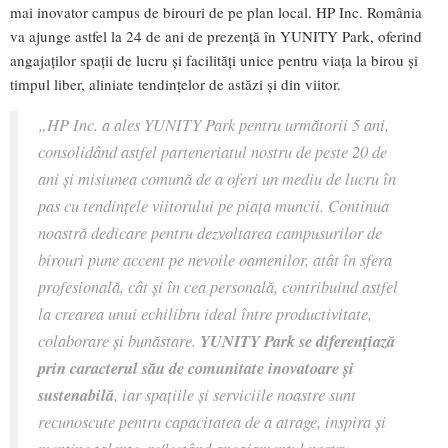
mai inovator campus de birouri de pe plan local. HP Inc. România
va ajunge astfel la 24 de ani de prezență în YUNITY Park, oferind
angajaților spații de lucru și facilități unice pentru viața la birou și
timpul liber, aliniate tendințelor de astăzi și din viitor.
„HP Inc. a ales YUNITY Park pentru următorii 5 ani,
consolidând astfel parteneriatul nostru de peste 20 de
ani și misiunea comună de a oferi un mediu de lucru în
pas cu tendințele viitorului pe piața muncii. Continua
noastră dedicare pentru dezvoltarea campusurilor de
birouri pune accent pe nevoile oamenilor, atât în sfera
profesională, cât și în cea personală, contribuind astfel
la crearea unui echilibru ideal între productivitate,
colaborare și bunăstare.
YUNITY Park se diferențiază
prin caracterul său de comunitate inovatoare și
sustenabilă
, iar spațiile și serviciile noastre sunt
recunoscute pentru capacitatea de a atrage, inspira și