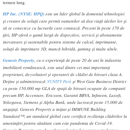
termen lung.
HP Inc. (NYSE: HPQ)
este un lider global în domeniul tehnologiei
și creator de soluții care permit oamenilor să dea viață ideilor lor și
să se conecteze cu lucrurile care contează. Prezent în peste 170 de
țări, HP oferă o gamă largă de dispozitive, servicii și abonamente
inovatoare și sustenabile pentru sisteme de calcul, imprimante,
soluții de imprimare 3D, muncă hibridă, gaming și multe altele.
Genesis Property
, cu o experiență de peste 20 de ani în industria
imobiliară românească, este unul dintre cei mai importanți
proprietari, dezvoltatori și operatori de clădiri de birouri clasa A.
Deține și administrează
YUNITY Park
și West Gate Business District
cu peste 150.000 mp GLA de spații de birouri ocupate de companii
precum HP, Accenture, Ericsson, Garanti BBVA, Infineon, Luxoft,
Yokogawa, Siemens și Alpha Bank, unde lucrează peste 15.000 de
angajați. Genesis Property a inițiat și IMMUNE Building
Standard™, un standard global care certifică reziliența clădirilor la
amenințări pentru sănătate cum este pandemia de Covid-19.
Genesis Property este dezvoltatorul primului campus studențesc