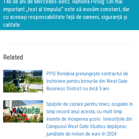
140 de ani de Mercedes-Benz. Ramona Pîrlog: Cel mai
important „test al timpului” este să inovăm constant, dar
cu aceeași responsabilitate față de oameni, siguranță și
calitate
Related
PPD România prelungește contractul de
închiriere pentru birourile din West Gate
Business District cu încă 5 ani
Spațiile de cazare pentru tineri, ocupate în
timp record anul acesta, cu mult timp
înainte de începerea școlii. Investițiile din
Campusul West Gate Studios depășesc
jumătate de milion de euro în 2024