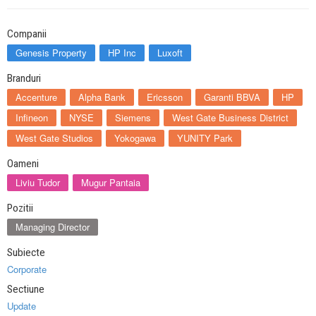
Companii
Genesis Property
HP Inc
Luxoft
Branduri
Accenture
Alpha Bank
Ericsson
Garanti BBVA
HP
Infineon
NYSE
Siemens
West Gate Business District
West Gate Studios
Yokogawa
YUNITY Park
Oameni
Liviu Tudor
Mugur Pantaia
Pozitii
Managing Director
Subiecte
Corporate
Sectiune
Update