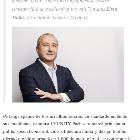
menține talente, reflectând angajamentul nostru
constant față de excelență și inovație”, a spus
Liviu
Tudor
, președintele Genesis Property.
Pe lângă spațiile de birouri ultramoderne, cu standarde înalte de
sustenabilitate, campusul YUNITY Park se remarcă prin spațiul
public special construit, cu o arhitectură fluidă și design biofilic,
oferind o pădure urbană de 1.000 de metri pătrați, ce contribuie la