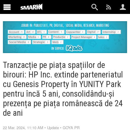
Tranzacție pe piața spațiilor de
birouri: HP Inc. extinde parteneriatul
cu Genesis Property în YUNITY Park
pentru încă 5 ani, consolidându-și
prezența pe piața românească de 24
de ani
22 Mar. 2024, 11:10 AM
•
Update
•
GOYA PR