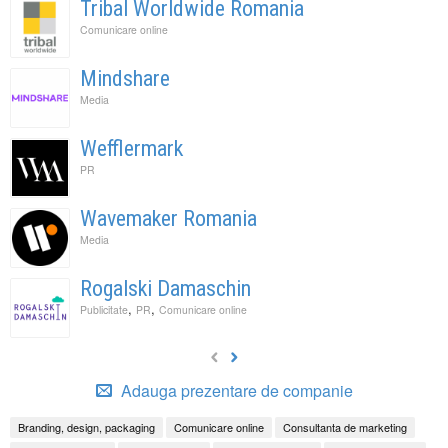
Tribal Worldwide Romania
Comunicare online
Mindshare
Media
Wefflermark
PR
Wavemaker Romania
Media
Rogalski Damaschin
,
,
Publicitate
PR
Comunicare online
Adauga prezentare de companie
Branding, design, packaging
Comunicare online
Consultanta de marketing