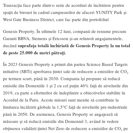
Tranzacția face parte dintr-o serie de acorduri de închiriere pentru
spații de birouri în cadrul campusurilor de afaceri YUNITY Park și
West Gate Business District, care fac parte din portofoliul
Genesis Property. În ultimele 12 luni, companii de renume precum
Garanti BBVA, Siemens și Ericsson și-au reînnoit angajamentele,
suprafața totală închiriată de Genesis Property la un total
ducând
de peste 25.000 de metri pătrați.
În 2023 Genesis Property a primit din partea Science Based Targets
initiative (SBTi) aprobarea țintei sale de reducere a emisiilor de CO₂
pe termen scurt, până în 2030. Compania își propune să reducă
emisiile din Domeniile 1 și 2 cu cel puțin 46% față de nivelurile din
2019, ca parte a eforturilor de îndeplinire a obiectivelor stabilite în
Acordul de la Paris. Aceste măsuri sunt menite să contribuie la
limitarea încălzirii globale la 1,5°C față de nivelurile pre-industriale
până în 2050. De asemenea, Genesis Property se angajează să
măsoare și să reducă emisiile din Domeniul 3, având în vedere
obținerea validării țintei Net Zero de reducere a emisiilor de CO₂ pe