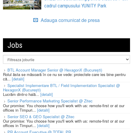
cadrul campusului YUNITY Park
Adauga comunicat de presa
Jobs
BTL Account Manager Senior @ HexagonX (București)
Rolul ăsta se măsoară în ce nu se vede: proiectele care ies bine pentru
că...
[detalii]
Specialist Implementare BTL / Field Implementation Specialist @
HexagonX (București)
Lucrăm dintr-o hală...
[detalii]
Senior Performance Marketing Specialist @ Zitec
Our promise: You choose how you'll work with us: remote-first or at our
offices in Timpuri...
[detalii]
Senior SEO & GEO Specialist @ Zitec
Our promise: You choose how you'll work with us: remote-first or at our
offices in Timpuri...
[detalii]
PR Account Executive @ TOTAL PR