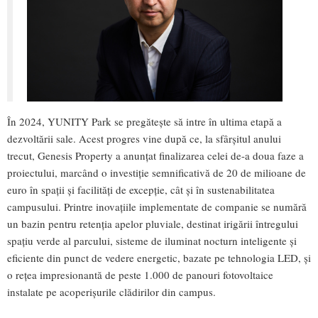
În 2024, YUNITY Park se pregătește să intre în ultima etapă a
dezvoltării sale. Acest progres vine după ce, la sfârșitul anului
trecut, Genesis Property a anunțat finalizarea celei de-a doua faze a
proiectului, marcând o investiție semnificativă de 20 de milioane de
euro în spații și facilități de excepție, cât și în sustenabilitatea
campusului. Printre inovațiile implementate de companie se numără
un bazin pentru retenția apelor pluviale, destinat irigării întregului
spațiu verde al parcului, sisteme de iluminat nocturn inteligente și
eficiente din punct de vedere energetic, bazate pe tehnologia LED, și
o rețea impresionantă de peste 1.000 de panouri fotovoltaice
instalate pe acoperișurile clădirilor din campus.