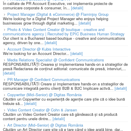
În calitate de PR Account Executive, vei implementa proiecte de
comunicare corporate & consumer, în...
[detalii]
Project Manager (Digital & eCommerce) @ Flaminjoy Group
We're looking for a Digital Project Manager who enjoys helping
businesses grow through digital marketing...
[detalii]
Photo & Video Content Creator @ boutique - creative and
communications agency | Recruited by EPIC Business Human Strategy
Our client is a Bucharest based boutique - creative and communications
agency, driven by one...
[detalii]
Account Director @ Kubis Interactive
We’re looking for an Account Director...
[detalii]
Media Relations Specialist @ Confident Communications
RESPONSABILITĂȚI Crearea și implementarea hands-on a strategiilor de
presă Redactarea de conținut editorial: comunicate de presă, interviuri,...
[detalii]
PR Manager @ Confident Communications
RESPONSABILITĂȚI Creare și implementare hands-on a strategiilor de
comunicare integrată pentru clienți B2B & B2C Implicare activă...
[detalii]
Copywriter (Mid–Senior) @ Digitas România
Căutăm un Copywriter cu experiență de agenție care știe că o idee bună
trebuie să...
[detalii]
Video Content Creator @ Cohn & Jansen
Căutăm un Video Content Creator care să gândească și să producă
content pentru unele dintre...
[detalii]
Art Director (Mid–Senior) @ Digitas România
Căutăm un Art Director care știe că e tare când o idee arată bine, dar...