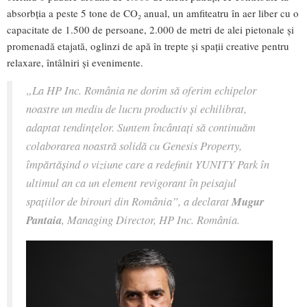
absorbția a peste 5 tone de CO₂ anual, un amfiteatru în aer liber cu o
capacitate de 1.500 de persoane, 2.000 de metri de alei pietonale și
promenadă etajată, oglinzi de apă în trepte și spații creative pentru
relaxare, întâlniri și evenimente.
„La HP Inc. România ne dorim să oferim echipelor
noastre un mediu de lucru productiv și echilibrat,
adaptat tendințelor. Suntem încântați să continuăm
colaborarea noastră solidă cu Genesis Property,
împărtășind o viziune care a redefinit YUNITY Park în
ultimul an ca un element revigorant în peisajul
spațiilor de birouri din România”, a declarat
Mugur
Pantaia
, Managing Director, HP Inc. România.