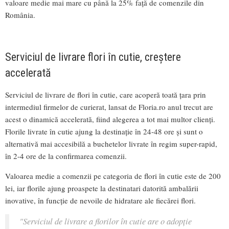
valoare medie mai mare cu până la 25% față de comenzile din
România.
Serviciul de livrare flori în cutie, creștere
accelerată
Serviciul de livrare de flori în cutie, care acoperă toată țara prin
intermediul firmelor de curierat, lansat de Floria.ro anul trecut are
acest o dinamică accelerată, fiind alegerea a tot mai multor clienți.
Florile livrate în cutie ajung la destinație în 24-48 ore și sunt o
alternativă mai accesibilă a buchetelor livrate în regim super-rapid,
în 2-4 ore de la confirmarea comenzii.
Valoarea medie a comenzii pe categoria de flori în cutie este de 200
lei, iar florile ajung proaspete la destinatari datorită ambalării
inovative, în funcție de nevoile de hidratare ale fiecărei flori.
"Serviciul de livrare a florilor în cutie are o adopție