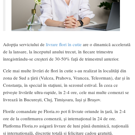
Adopția serviciului de
livrare flori în cutie
are o dinamică accelerată
de la lansare, la începutul anului trecut, în fiecare trimestru
înregistrându-se creșteri de 30-50% față de trimestrul anterior.
Cele mai multe livrări de flori în cutie s-au realizat în localități din
zona de Sud a țării (Valcea, Prahova, Vrancea, Teleorman), dar și în
Constanța, în special în stațiuni, în sezonul estival. În ceea ce
privește livrările ultra-rapide, în 2-4 ore, cele mai multe comenzi se
livrează în București, Cluj, Timișoara, Iași și Brașov.
Florile comandate pe Floria.ro pot fi livrate oriunde în țară, în 2-4
ore de la confirmarea comenzii, și internațional în 24 de ore.
Platforma Floria.ro asigură livrare de luni până duminică, națională
și internațională, discreție totală și felicitare cadou gratuită.