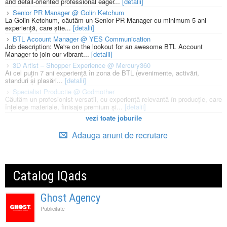
and detail-oriented professional eager...
[detalii]
Senior PR Manager @ Golin Ketchum
La Golin Ketchum, căutăm un Senior PR Manager cu minimum 5 ani
experiență, care știe...
[detalii]
BTL Account Manager @ YES Communication
Job description: We're on the lookout for an awesome BTL Account
Manager to join our vibrant...
[detalii]
3D Artist – Shopper Experience @ Mercury360
Ai cel puțin 7 ani experiență în zona de BTL (evenimente, activări,
standuri și plasări...
[detalii]
Specialist Productie @ Godmother
Căutăm un profesionist versatil, cu experiență relevantă în producție, care
înțelege materiale, finisaje premium și...
[detalii]
vezi toate joburile
Adauga anunt de recrutare
Catalog IQads
Ghost Agency
Publicitate