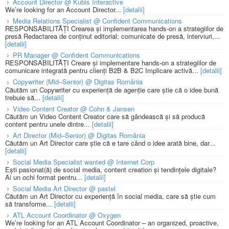
Account Director @ Kubis Interactive
We’re looking for an Account Director...
[detalii]
Media Relations Specialist @ Confident Communications
RESPONSABILITĂȚI Crearea și implementarea hands-on a strategiilor de
presă Redactarea de conținut editorial: comunicate de presă, interviuri,...
[detalii]
PR Manager @ Confident Communications
RESPONSABILITĂȚI Creare și implementare hands-on a strategiilor de
comunicare integrată pentru clienți B2B & B2C Implicare activă...
[detalii]
Copywriter (Mid–Senior) @ Digitas România
Căutăm un Copywriter cu experiență de agenție care știe că o idee bună
trebuie să...
[detalii]
Video Content Creator @ Cohn & Jansen
Căutăm un Video Content Creator care să gândească și să producă
content pentru unele dintre...
[detalii]
Art Director (Mid–Senior) @ Digitas România
Căutăm un Art Director care știe că e tare când o idee arată bine, dar...
[detalii]
Social Media Specialist wanted @ Internet Corp
Ești pasionat(ă) de social media, content creation și tendințele digitale?
Ai un ochi format pentru...
[detalii]
Social Media Art Director @ pastel
Căutăm un Art Director cu experiență în social media, care să știe cum
să transforme...
[detalii]
ATL Account Coordinator @ Oxygen
We’re looking for an ATL Account Coordinator – an organized, proactive,