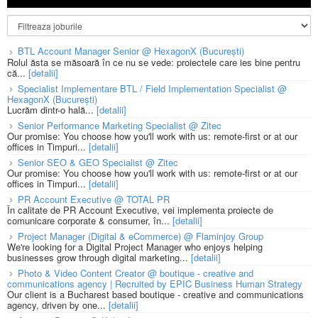
BTL Account Manager Senior @ HexagonX (București)
Rolul ăsta se măsoară în ce nu se vede: proiectele care ies bine pentru
că...
[detalii]
Specialist Implementare BTL / Field Implementation Specialist @
HexagonX (București)
Lucrăm dintr-o hală...
[detalii]
Senior Performance Marketing Specialist @ Zitec
Our promise: You choose how you'll work with us: remote-first or at our
offices in Timpuri...
[detalii]
Senior SEO & GEO Specialist @ Zitec
Our promise: You choose how you'll work with us: remote-first or at our
offices in Timpuri...
[detalii]
PR Account Executive @ TOTAL PR
În calitate de PR Account Executive, vei implementa proiecte de
comunicare corporate & consumer, în...
[detalii]
Project Manager (Digital & eCommerce) @ Flaminjoy Group
We're looking for a Digital Project Manager who enjoys helping
businesses grow through digital marketing...
[detalii]
Photo & Video Content Creator @ boutique - creative and
communications agency | Recruited by EPIC Business Human Strategy
Our client is a Bucharest based boutique - creative and communications
agency, driven by one...
[detalii]