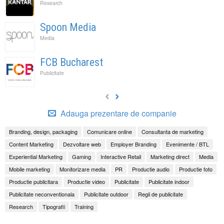
Research
Spoon Media
Media
FCB Bucharest
Publicitate
Adauga prezentare de companie
Branding, design, packaging
Comunicare online
Consultanta de marketing
Content Marketing
Dezvoltare web
Employer Branding
Evenimente / BTL
Experiential Marketing
Gaming
Interactive Retail
Marketing direct
Media
Mobile marketing
Monitorizare media
PR
Productie audio
Productie foto
Productie publicitara
Productie video
Publicitate
Publicitate indoor
Publicitate neconventionala
Publicitate outdoor
Regii de publicitate
Research
Tipografii
Training