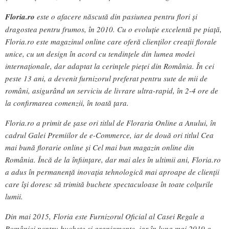
Floria.ro
este o afacere născută din pasiunea pentru flori și
dragostea pentru frumos, în 2010. Cu o evoluție excelentă pe piață,
Floria.ro este magazinul online care oferă clienților creații florale
unice, cu un design în acord cu tendințele din lumea modei
internaționale, dar adaptat la cerințele pieței din România. În cei
peste 13 ani, a devenit furnizorul preferat pentru sute de mii de
români, asigurând un serviciu de livrare ultra-rapid, în 2-4 ore de
la confirmarea comenzii, în toată țara.
Floria.ro a primit de șase ori titlul de Floraria Online a Anului, în
cadrul Galei Premiilor de e-Commerce, iar de două ori titlul Cea
mai bună florarie online și Cel mai bun magazin online din
România. Încă de la înființare, dar mai ales în ultimii ani, Floria.ro
a adus în permanență inovația tehnologică mai aproape de clienții
care își doresc să trimită buchete spectaculoase în toate colțurile
lumii.
Din mai 2015, Floria este Furnizorul Oficial al Casei Regale a
României pentru buchete și aranjamente, iar în luna mai 2019 a