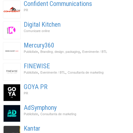
Confident Communications
PR
Digital Kitchen
Comunicare online
Mercury360
,
,
Publicitate
Branding, design, packaging
Evenimente / BTL
FINEWISE
,
,
Publicitate
Evenimente / BTL
Consultanta de marketing
GOYA PR
PR
AdSymphony
,
Publicitate
Consultanta de marketing
Kantar