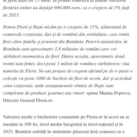
în jurul datei de 15 iunie. În primul trimestru al anului vânzările
florăriei online au depășit 900.000 euro, cu o creștere de 5% față
de 2023.
Pentru Florii și Paște mizăm pe o creștere de 15%, alimentată de
comenzile corporate, dar și de românii din străinătate, care trimit
flori către familie și prietenii din România. Potrivit statisticilor, în
România sunt aproximativ 1,8 milioane de români care vor
sărbători onomastica de flori. Dintre aceștia, aproximativ două
treimi sunt femei, deci peste 1 milion de românce sărbătoresc ziua
numelui de Florii. Ne-am propus să creștem oferind pe de-o parte o
colecție cu peste 1000 de buchete de flori de sezon, dar și activând
zona corporate, unde aranjamentele trimise de Paște sunt
completate de produse gourmet sau vinuri -
spune Marina Popescu,
Director General Floria.ro.
Valoarea medie a buchetelor comandate pe Floria.ro în acest an se
menține la 300 lei, nivel mediu înregistrat la nivel național și în
2023. Românii stabiliți în străinătate plasează însă comenzi cu o