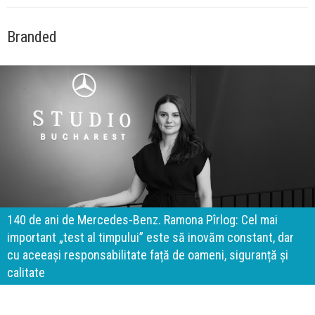
Branded
140 de ani de Mercedes-Benz. Ramona Pîrlog: Cel mai
important „test al timpului” este să inovăm constant, dar
cu aceeași responsabilitate față de oameni, siguranță și
calitate