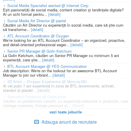
Social Media Specialist wanted @ Internet Corp
Ești pasionat(ă) de social media, content creation și tendințele digitale?
Ai un ochi format pentru...
[detalii]
Social Media Art Director @ pastel
Căutăm un Art Director cu experiență în social media, care să știe cum
să transforme...
[detalii]
ATL Account Coordinator @ Oxygen
We’re looking for an ATL Account Coordinator – an organized, proactive,
and detail-oriented professional eager...
[detalii]
Senior PR Manager @ Golin Ketchum
La Golin Ketchum, căutăm un Senior PR Manager cu minimum 5 ani
experiență, care știe...
[detalii]
BTL Account Manager @ YES Communication
Job description: We're on the lookout for an awesome BTL Account
Manager to join our vibrant...
[detalii]
3D Artist – Shopper Experience @ Mercury360
Ai cel puțin 7 ani experiență în zona de BTL (evenimente, activări,
standuri și plasări...
[detalii]
Specialist Productie @ Godmother
Căutăm un profesionist versatil, cu experiență relevantă în producție, care
înțelege materiale, finisaje premium și...
[detalii]
vezi toate joburile
Adauga anunt de recrutare