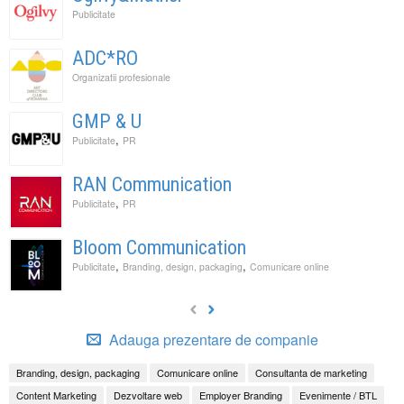
Publicitate
ADC*RO
Organizatii profesionale
GMP & U
,
Publicitate
PR
RAN Communication
,
Publicitate
PR
Bloom Communication
,
,
Publicitate
Branding, design, packaging
Comunicare online
Adauga prezentare de companie
Branding, design, packaging
Comunicare online
Consultanta de marketing
Content Marketing
Dezvoltare web
Employer Branding
Evenimente / BTL