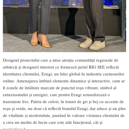
Designul proiectului care a atras atenția comunității regionale de
arhitecți și designeri interiori ce formează juriul BIG SEE reflectă
identitatea clientului, Ezugi, un lider global în industria cazinourilor
online. Amenajarea îmbină elemente dinamice și interactive, cum ar
fi zonele de întâlnire marcate de punctul roșu vibrant, simbol al
entuziasmului și energiei, care pentru Ezugi semnalizează o
transmisie live. Paleta de culori, în tonuri de gri și bej cu accente de
roșu și verde, nu doar că reflectă brandul Ezugi, dar aduce și un plus
de vitalitate și modernitate, punând în valoare viziunea clientului de
a crea un mediu de lucru care este atât funcțional, cât și