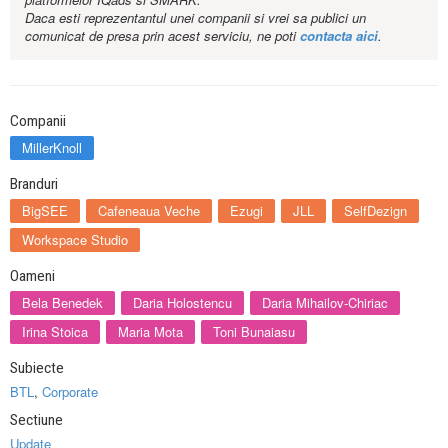
Daca esti reprezentantul unei companii si vrei sa publici un
comunicat de presa prin acest serviciu, ne poti
contacta aici
.
Companii
MillerKnoll
Branduri
BigSEE
Cafeneaua Veche
Ezugi
JLL
SelfDezign
Workspace Studio
Oameni
Bela Benedek
Daria Holostencu
Daria Mihailov-Chiriac
Irina Stoica
Maria Mota
Toni Bunaiasu
Subiecte
BTL
,
Corporate
Sectiune
Update