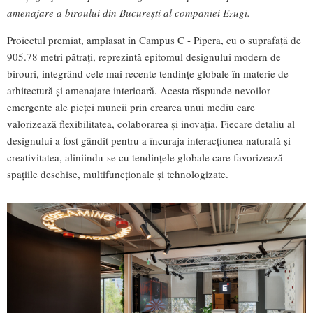
amenajare a biroului din București al companiei Ezugi.
Proiectul premiat, amplasat în Campus C - Pipera, cu o suprafață de
905.78 metri pătrați, reprezintă epitomul designului modern de
birouri, integrând cele mai recente tendințe globale în materie de
arhitectură și amenajare interioară. Acesta răspunde nevoilor
emergente ale pieței muncii prin crearea unui mediu care
valorizează flexibilitatea, colaborarea și inovația. Fiecare detaliu al
designului a fost gândit pentru a încuraja interacțiunea naturală și
creativitatea, aliniindu-se cu tendințele globale care favorizează
spațiile deschise, multifuncționale și tehnologizate.