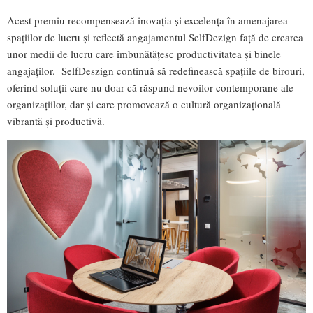
Acest premiu recompensează inovația și excelența în amenajarea
spațiilor de lucru și reflectă angajamentul SelfDezign față de crearea
unor medii de lucru care îmbunătățesc productivitatea și binele
angajaților. SelfDeszign continuă să redefinească spațiile de birouri,
oferind soluții care nu doar că răspund nevoilor contemporane ale
organizațiilor, dar și care promovează o cultură organizațională
vibrantă și productivă.