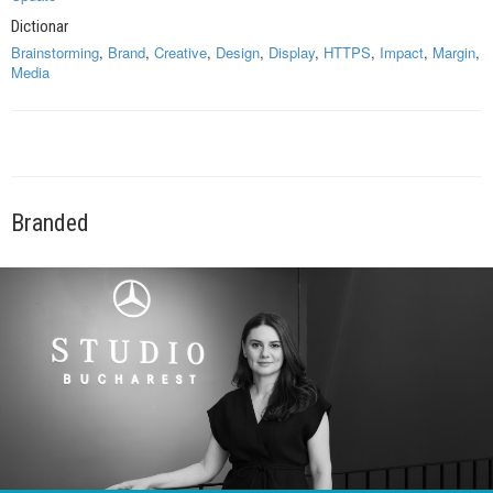
Dictionar
Brainstorming
,
Brand
,
Creative
,
Design
,
Display
,
HTTPS
,
Impact
,
Margin
,
Media
Branded