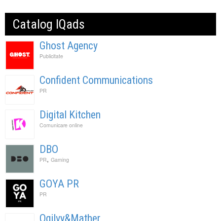
Catalog IQads
Ghost Agency
Publicitate
Confident Communications
PR
Digital Kitchen
Comunicare online
DBO
,
PR
Gaming
GOYA PR
PR
Ogilvy&Mather