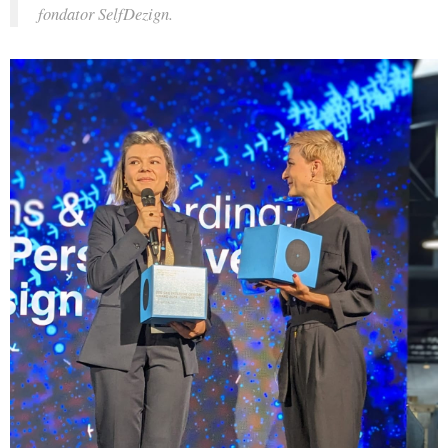
fondator SelfDezign.