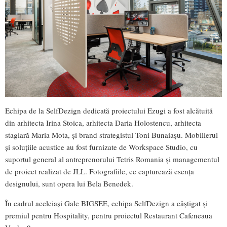
Echipa de la SelfDezign dedicată proiectului Ezugi a fost alcătuită
din arhitecta Irina Stoica, arhitecta Daria Holostencu, arhitecta
stagiară Maria Mota, și brand strategistul Toni Bunaiașu. Mobilierul
și soluțiile acustice au fost furnizate de Workspace Studio, cu
suportul general al antreprenorului Tetris Romania și managementul
de proiect realizat de JLL. Fotografiile, ce capturează esența
designului, sunt opera lui Bela Benedek.
În cadrul aceleiași Gale BIGSEE, echipa SelfDezign a câștigat și
premiul pentru Hospitality, pentru proiectul Restaurant Cafeneaua