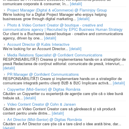
comunicare corporate & consumer, în...
[detalii]
Project Manager (Digital & eCommerce) @ Flaminjoy Group
We're looking for a Digital Project Manager who enjoys helping
businesses grow through digital marketing...
[detalii]
Photo & Video Content Creator @ boutique - creative and
communications agency | Recruited by EPIC Business Human Strategy
Our client is a Bucharest based boutique - creative and communications
agency, driven by one...
[detalii]
Account Director @ Kubis Interactive
We’re looking for an Account Director...
[detalii]
Media Relations Specialist @ Confident Communications
RESPONSABILITĂȚI Crearea și implementarea hands-on a strategiilor de
presă Redactarea de conținut editorial: comunicate de presă, interviuri,...
[detalii]
PR Manager @ Confident Communications
RESPONSABILITĂȚI Creare și implementare hands-on a strategiilor de
comunicare integrată pentru clienți B2B & B2C Implicare activă...
[detalii]
Copywriter (Mid–Senior) @ Digitas România
Căutăm un Copywriter cu experiență de agenție care știe că o idee bună
trebuie să...
[detalii]
Video Content Creator @ Cohn & Jansen
Căutăm un Video Content Creator care să gândească și să producă
content pentru unele dintre...
[detalii]
Art Director (Mid–Senior) @ Digitas România
Căutăm un Art Director care știe că e tare când o idee arată bine, dar...
[detalii]