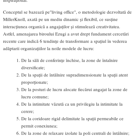
inspirațional.
Conceptul se bazează pe"living office", o metodologie dezvoltată de
MillerKnoll, axată pe un mediu dinamic și flexibil, ce susține
interacțiunea organică a angajaților și stimulează creativitatea.
Astfel, amenajarea biroului Ezugi a avut drept fundament cercetări
recente care indică 6 tendințe de transformare a spațiul în vederea
adăptarii organizațiilor la noile modele de lucru:
De la săli de conferințe închise, la zone de întalnire
diversificate;
De la spații de întălnire supradimensionate la spații atent
proporționate;
De la posturi de lucru alocate fiecărui angajat la zone de
lucru comune;
De la intimitate văzută ca un privilegiu la intimitate la
cerere;
De la coridoare rigid delimitate la spații permeabile ce
permit conexiunea;
De la zone de relaxare izolate la poli centrali de întâlnire;