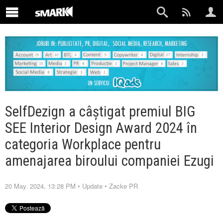
SelfDezign a câștigat premiul BIG
SEE Interior Design Award 2024 în
categoria Workplace pentru
amenajarea biroului companiei Ezugi
20 May. 2024, 13:28 PM
•
Update
•
Zacke PR