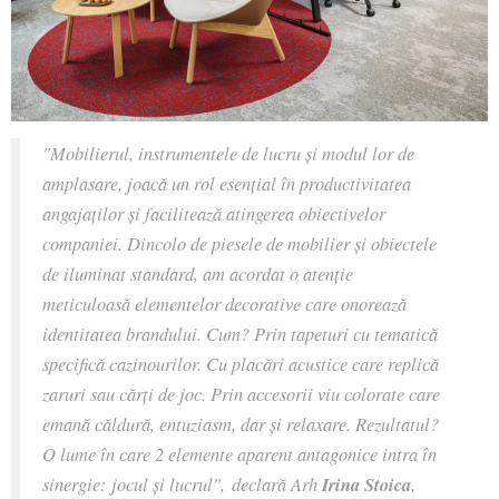
"Mobilierul, instrumentele de lucru și modul lor de
amplasare, joacă un rol esențial în productivitatea
angajaților și facilitează atingerea obiectivelor
companiei. Dincolo de piesele de mobilier și obiectele
de iluminat standard, am acordat o atenție
meticuloasă elementelor decorative care onorează
identitatea brandului. Cum? Prin tapeturi cu tematică
specifică cazinourilor. Cu placări acustice care replică
zaruri sau cărți de joc. Prin accesorii viu colorate care
emană căldură, entuziasm, dar și relaxare. Rezultatul?
O lume în care 2 elemente aparent antagonice intra în
sinergie: jocul și lucrul",
declară Arh
Irina Stoica
,