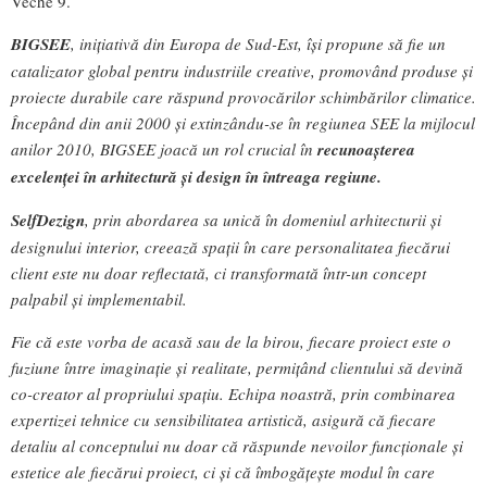
Veche 9.
BIGSEE
, inițiativă din Europa de Sud-Est, își propune să fie un
catalizator global pentru industriile creative, promovând produse și
proiecte durabile care răspund provocărilor schimbărilor climatice.
Începând din anii 2000 și extinzându-se în regiunea SEE la mijlocul
anilor 2010, BIGSEE joacă un rol crucial în
recunoașterea
excelenței în arhitectură și design în întreaga regiune.
SelfDezign
, prin abordarea sa unică în domeniul arhitecturii și
designului interior, creează spații în care personalitatea fiecărui
client este nu doar reflectată, ci transformată într-un concept
palpabil și implementabil.
Fie că este vorba de acasă sau de la birou, fiecare proiect este o
fuziune între imaginație și realitate, permițând clientului să devină
co-creator al propriului spațiu. Echipa noastră, prin combinarea
expertizei tehnice cu sensibilitatea artistică, asigură că fiecare
detaliu al conceptului nu doar că răspunde nevoilor funcționale și
estetice ale fiecărui proiect, ci și că îmbogățește modul în care