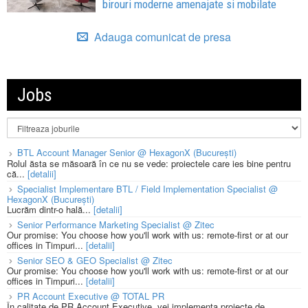
birouri moderne amenajate si mobilate
Adauga comunicat de presa
Jobs
BTL Account Manager Senior @ HexagonX (București)
Rolul ăsta se măsoară în ce nu se vede: proiectele care ies bine pentru
că...
[detalii]
Specialist Implementare BTL / Field Implementation Specialist @
HexagonX (București)
Lucrăm dintr-o hală...
[detalii]
Senior Performance Marketing Specialist @ Zitec
Our promise: You choose how you'll work with us: remote-first or at our
offices in Timpuri...
[detalii]
Senior SEO & GEO Specialist @ Zitec
Our promise: You choose how you'll work with us: remote-first or at our
offices in Timpuri...
[detalii]
PR Account Executive @ TOTAL PR
În calitate de PR Account Executive, vei implementa proiecte de