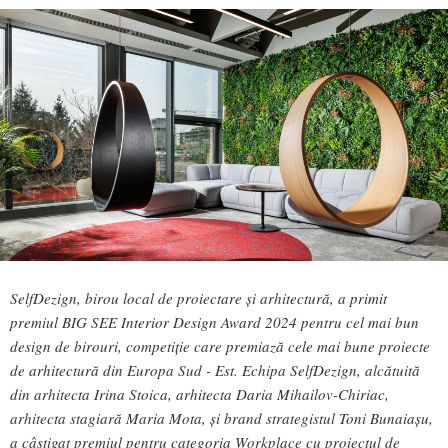
SelfDezign, birou local de proiectare și arhitectură, a primit
premiul BIG SEE Interior Design Award 2024 pentru cel mai bun
design de birouri, competiție care premiază cele mai bune proiecte
de arhitectură din Europa Sud - Est. Echipa SelfDezign, alcătuită
din arhitecta Irina Stoica, arhitecta Daria Mihailov-Chiriac,
arhitecta stagiară Maria Mota, și brand strategistul Toni Bunaiașu,
a câștigat premiul pentru categoria Workplace cu proiectul de