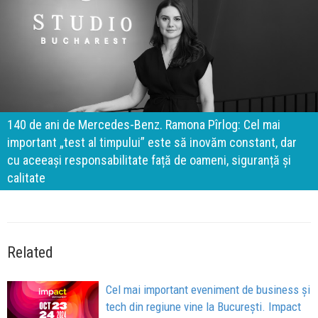
140 de ani de Mercedes-Benz. Ramona Pîrlog: Cel mai
important „test al timpului” este să inovăm constant, dar
cu aceeași responsabilitate față de oameni, siguranță și
calitate
Related
Cel mai important eveniment de business și
tech din regiune vine la București. Impact