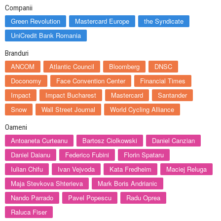
Companii
Green Revolution
Mastercard Europe
the Syndicate
UniCredit Bank Romania
Branduri
ANCOM
Atlantic Council
Bloomberg
DNSC
Doconomy
Face Convention Center
Financial Times
Impact
Impact Bucharest
Mastercard
Santander
Snow
Wall Street Journal
World Cycling Alliance
Oameni
Antoaneta Curteanu
Bartosz Ciolkowski
Daniel Canzian
Daniel Daianu
Federico Fubini
Florin Spataru
Iulian Chifu
Ivan Vejvoda
Kata Fredheim
Maciej Reluga
Maja Stevkova Shterieva
Mark Boris Andrianic
Nando Parrado
Pavel Popescu
Radu Oprea
Raluca Fiser