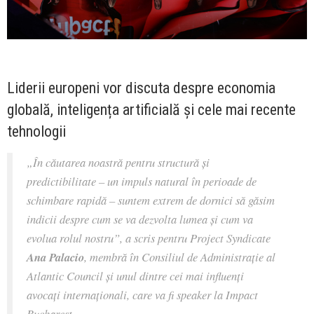
Liderii europeni vor discuta despre economia
globală, inteligența artificială și cele mai recente
tehnologii
„
În căutarea noastră pentru structură și
predictibilitate – un impuls natural în perioade de
schimbare rapidă – suntem extrem de dornici să găsim
indicii despre cum se va dezvolta lumea și cum va
evolua rolul nostru
”, a scris pentru Project Syndicate
Ana Palacio
, membră în Consiliul de Administrație al
Atlantic Council și unul dintre cei mai influenți
avocați internaționali, care va fi speaker la Impact
Bucharest.