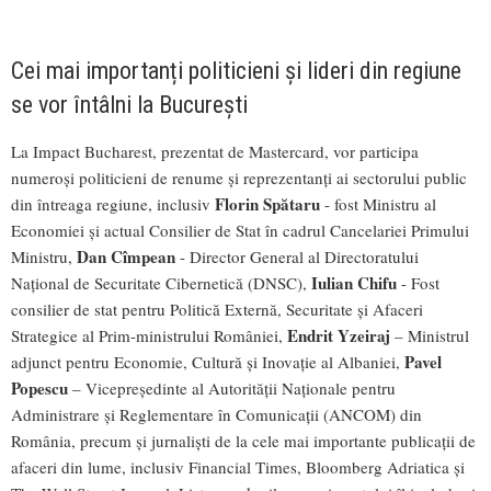
Cei mai importanți politicieni și lideri din regiune
se vor întâlni la București
La Impact Bucharest, prezentat de Mastercard, vor participa
numeroși politicieni de renume și reprezentanți ai sectorului public
Florin Spătaru
din întreaga regiune, inclusiv
- fost Ministru al
Economiei și actual Consilier de Stat în cadrul Cancelariei Primului
Dan Cîmpean
Ministru,
- Director General al Directoratului
Iulian Chifu
Național de Securitate Cibernetică (DNSC),
- Fost
consilier de stat pentru Politică Externă, Securitate și Afaceri
Endrit Yzeiraj
Strategice al Prim-ministrului României,
– Ministrul
Pavel
adjunct pentru Economie, Cultură și Inovație al Albaniei,
Popescu
– Vicepreședinte al Autorității Naționale pentru
Administrare și Reglementare în Comunicații (ANCOM) din
România, precum și jurnaliști de la cele mai importante publicații de
afaceri din lume, inclusiv Financial Times, Bloomberg Adriatica și