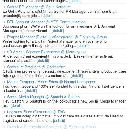
and detail-oriented professional eager...
[detalii]
Senior PR Manager @ Golin Ketchum
La Golin Ketchum, căutăm un Senior PR Manager cu minimum 5 ani
experiență, care știe...
[detalii]
BTL Account Manager @ YES Communication
Job description: We're on the lookout for an awesome BTL Account
Manager to join our vibrant...
[detalii]
Project Manager (Digital & eCommerce) @ Flaminjoy Group
We're looking for a Digital Project Manager who enjoys helping
businesses grow through digital marketing...
[detalii]
3D Artist – Shopper Experience @ Mercury360
Ai cel puțin 7 ani experiență în zona de BTL (evenimente, activări,
standuri și plasări...
[detalii]
Specialist Productie @ Godmother
Căutăm un profesionist versatil, cu experiență relevantă în producție, care
înțelege materiale, finisaje premium și...
[detalii]
Motion Designer / Video Editor @ Natural Intelligence
Founded in 2009 and 100% self-funded to this day, Natural Intelligence is
a leader in...
[detalii]
Social Media Manager @ Saatchi & Saatchi
Hey! Saatchi & Saatchi is on the lookout for a new Social Media Manager
to...
[detalii]
Logistics Exec (Gestionar) @ TAG
Căutăm un coleg organizat și implicat care să lucreze alături de Head of
Logistics și să contribuie la...
[detalii]
Growth & Partnerships Specialist @ Flaminjoy Group