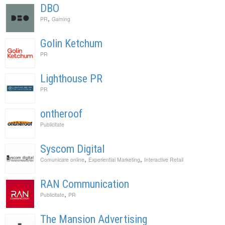
DBO
,
PR
Gaming
Golin Ketchum
PR
Lighthouse PR
PR
ontheroof
Publicitate
Syscom Digital
,
,
Comunicare online
Experiential Marketing
Interactive Retail
RAN Communication
,
Publicitate
PR
The Mansion Advertising