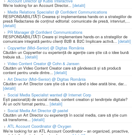
Account Director @ Kubis Interactive
We’re looking for an Account Director...
[detalii]
Media Relations Specialist @ Confident Communications
RESPONSABILITĂȚI Crearea și implementarea hands-on a strategiilor de
presă Redactarea de conținut editorial: comunicate de presă, interviuri,...
[detalii]
PR Manager @ Confident Communications
RESPONSABILITĂȚI Creare și implementare hands-on a strategiilor de
comunicare integrată pentru clienți B2B & B2C Implicare activă...
[detalii]
Copywriter (Mid–Senior) @ Digitas România
Căutăm un Copywriter cu experiență de agenție care știe că o idee bună
trebuie să...
[detalii]
Video Content Creator @ Cohn & Jansen
Căutăm un Video Content Creator care să gândească și să producă
content pentru unele dintre...
[detalii]
Art Director (Mid–Senior) @ Digitas România
Căutăm un Art Director care știe că e tare când o idee arată bine, dar...
[detalii]
Social Media Specialist wanted @ Internet Corp
Ești pasionat(ă) de social media, content creation și tendințele digitale?
Ai un ochi format pentru...
[detalii]
Social Media Art Director @ pastel
Căutăm un Art Director cu experiență în social media, care să știe cum
să transforme...
[detalii]
ATL Account Coordinator @ Oxygen
We’re looking for an ATL Account Coordinator – an organized, proactive,