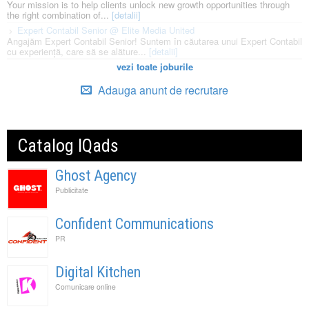
Your mission is to help clients unlock new growth opportunities through
the right combination of...
[detalii]
Expert Contabil Senior @ Elite Media United
Angajăm Expert Contabil Senior! Suntem în căutarea unui Expert Contabil
cu experiență, care să se alăture...
[detalii]
vezi toate joburile
Adauga anunt de recrutare
Catalog IQads
Ghost Agency
Publicitate
Confident Communications
PR
Digital Kitchen
Comunicare online