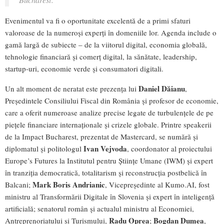
Evenimentul va fi o oportunitate excelentă de a primi sfaturi
valoroase de la numeroși experți în domeniile lor. Agenda include o
gamă largă de subiecte – de la viitorul digital, economia globală,
tehnologie financiară și comerț digital, la sănătate, leadership,
startup-uri, economie verde și consumatori digitali.
Daniel Dăianu
Un alt moment de neratat este prezența lui
,
Președintele Consiliului Fiscal din România și profesor de economie,
care a oferit numeroase analize precise legate de turbulențele de pe
piețele financiare internaționale și crizele globale. Printre speakerii
de la Impact Bucharest, prezentat de Mastercard, se numără și
Ivan Vejvoda
diplomatul și politologul
, coordonator al proiectului
Europe’s Futures la Institutul pentru Științe Umane (IWM) și expert
în tranziția democratică, totalitarism și reconstrucția postbelică în
Mark Boris Andrianic
Balcani;
, Vicepreședinte al Kumo.AI, fost
ministru al Transformării Digitale în Slovenia și expert în inteligență
artificială; senatorul român și actualul ministru al Economiei,
Radu Oprea
Bogdan Dumea
Antreprenoriatului și Turismului,
;
,