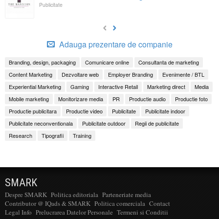
Publicitate
Adauga prezentare de companie
Branding, design, packaging
Comunicare online
Consultanta de marketing
Content Marketing
Dezvoltare web
Employer Branding
Evenimente / BTL
Experiential Marketing
Gaming
Interactive Retail
Marketing direct
Media
Mobile marketing
Monitorizare media
PR
Productie audio
Productie foto
Productie publicitara
Productie video
Publicitate
Publicitate indoor
Publicitate neconventionala
Publicitate outdoor
Regii de publicitate
Research
Tipografii
Training
SMARK
Despre SMARK
Politica editoriala
Parteneriate media
Contributor @ IQads & SMARK
Politica comerciala
Contact
Legal Info
Prelucrarea Datelor Personale
Termeni si Conditii