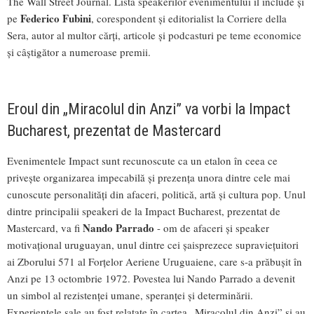
The Wall Street Journal. Lista speakerilor evenimentului îl include și
Federico Fubini
pe
, corespondent și editorialist la Corriere della
Sera, autor al multor cărți, articole și podcasturi pe teme economice
și câștigător a numeroase premii.
Eroul din „Miracolul din Anzi” va vorbi la Impact
Bucharest, prezentat de Mastercard
Evenimentele Impact sunt recunoscute ca un etalon în ceea ce
privește organizarea impecabilă și prezența unora dintre cele mai
cunoscute personalități din afaceri, politică, artă și cultura pop. Unul
dintre principalii speakeri de la Impact Bucharest, prezentat de
Nando Parrado
Mastercard, va fi
- om de afaceri și speaker
motivațional uruguayan, unul dintre cei șaisprezece supraviețuitori
ai Zborului 571 al Forțelor Aeriene Uruguaiene, care s-a prăbușit în
Anzi pe 13 octombrie 1972. Povestea lui Nando Parrado a devenit
un simbol al rezistenței umane, speranței și determinării.
Experiențele sale au fost relatate în cartea „Miracolul din Anzi” și au