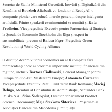
Secretar de Stat la Ministerul Cercetării, Inovării și Digitalizării din
Roozbeh Aliabadi
România; și
, co-fondator al ReadyAI, o
companie pionier care educă tinerele generații despre inteligența
Kata
artificială. Printre speakerii evenimentului se numără și
Fredheim
, Vicepreședinte Executiv pentru Parteneriate și Strategie
la Școala de Economie Stockholm din Riga și expert în
Raluca Fișer
sustenabilitate, precum și
, Președinte Green
Revolution și World Cycling Alliance.
O discuție despre viitorul economiei nu ar fi completă fără
reprezentanți cheie ai celor mai importante instituții financiare din
Bartosz Ciołkowski
regiune, inclusiv
, General Manager pentru
Antoaneta Curteanu
Europa de Sud-Est, Mastercard Europe;
,
Maciej
Vicepreședinte Executiv Retail, UniCredit Bank România;
Reluga
, Membru al Consiliului de Administrație, Santander Bank
Stina Söderqvist
Polska S.A.;
, Director departament Product
Maja Stevkova Shterieva
Science, Doconomy;
, Președinte al
Asociației Bancare din Macedonia și mulți alții.