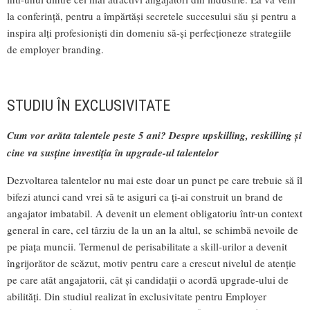
la conferință, pentru a împărtăși secretele succesului său și pentru a
inspira alți profesioniști din domeniu să-și perfecționeze strategiile
de employer branding.
STUDIU ÎN EXCLUSIVITATE
Cum vor arăta talentele peste 5 ani? Despre upskilling, reskilling și
cine va susține investiția în upgrade-ul talentelor
Dezvoltarea talentelor nu mai este doar un punct pe care trebuie să îl
bifezi atunci cand vrei să te asiguri ca ți-ai construit un brand de
angajator imbatabil. A devenit un element obligatoriu într-un context
general în care, cel târziu de la un an la altul, se schimbă nevoile de
pe piața muncii. Termenul de perisabilitate a skill-urilor a devenit
îngrijorător de scăzut, motiv pentru care a crescut nivelul de atenție
pe care atât angajatorii, cât și candidații o acordă upgrade-ului de
abilități. Din studiul realizat în exclusivitate pentru Employer