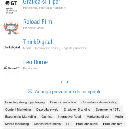
Grafica si Tipar
,
Publicitate
Productie publicitara
Reload Film
Productie video
ThinkDigital
,
,
Media
Comunicare online
Regii de publicitate
Leo Burnett
Publicitate
Adauga prezentare de companie
Branding, design, packaging
Comunicare online
Consultanta de marketing
Content Marketing
Dezvoltare web
Employer Branding
Evenimente / BTL
Experiential Marketing
Gaming
Interactive Retail
Marketing direct
Media
Mobile marketing
Monitorizare media
PR
Productie audio
Productie foto