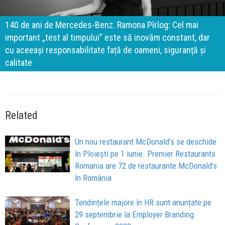
140 de ani de Mercedes-Benz. Ramona Pîrlog: Cel mai
important „test al timpului” este să inovăm constant, dar
cu aceeași responsabilitate față de oameni, siguranță și
calitate
Related
Un nou restaurant McDonald’s se deschide
în Ploiești pe 1 iunie. Premier Restaurants
Romania are 72 de restaurante McDonald’s
în România
Tendințele majore în HR sunt anunțate pe
29 septembrie la Employer Branding