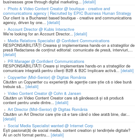
businesses grow through digital marketing...
[detalii]
Photo & Video Content Creator @ boutique - creative and
communications agency | Recruited by EPIC Business Human Strategy
Our client is a Bucharest based boutique - creative and communications
agency, driven by one...
[detalii]
Account Director @ Kubis Interactive
We’re looking for an Account Director...
[detalii]
Media Relations Specialist @ Confident Communications
RESPONSABILITĂȚI Crearea și implementarea hands-on a strategiilor de
presă Redactarea de conținut editorial: comunicate de presă, interviuri,...
[detalii]
PR Manager @ Confident Communications
RESPONSABILITĂȚI Creare și implementare hands-on a strategiilor de
comunicare integrată pentru clienți B2B & B2C Implicare activă...
[detalii]
Copywriter (Mid–Senior) @ Digitas România
Căutăm un Copywriter cu experiență de agenție care știe că o idee bună
trebuie să...
[detalii]
Video Content Creator @ Cohn & Jansen
Căutăm un Video Content Creator care să gândească și să producă
content pentru unele dintre...
[detalii]
Art Director (Mid–Senior) @ Digitas România
Căutăm un Art Director care știe că e tare când o idee arată bine, dar...
[detalii]
Social Media Specialist wanted @ Internet Corp
Ești pasionat(ă) de social media, content creation și tendințele digitale?
Ai un ochi format pentru...
[detalii]