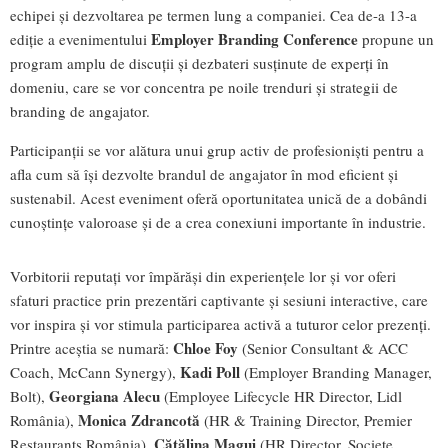
echipei și dezvoltarea pe termen lung a companiei. Cea de-a 13-a
Employer Branding Conference
ediție a evenimentului
propune un
program amplu de discuții și dezbateri susținute de experți în
domeniu, care se vor concentra pe noile trenduri și strategii de
branding de angajator.
Participanții se vor alătura unui grup activ de profesioniști pentru a
afla cum să își dezvolte brandul de angajator în mod eficient și
sustenabil. Acest eveniment oferă oportunitatea unică de a dobândi
cunoștințe valoroase și de a crea conexiuni importante în industrie.
Vorbitorii reputați vor împărăși din experiențele lor și vor oferi
sfaturi practice prin prezentări captivante și sesiuni interactive, care
vor inspira și vor stimula participarea activă a tuturor celor prezenți.
Chloe Foy
Printre aceștia se numară:
(Senior Consultant & ACC
Kadi Poll
Coach, McCann Synergy),
(Employer Branding Manager,
Georgiana Alecu
Bolt),
(Employee Lifecycle HR Director, Lidl
Monica Zdrancotă
România),
(HR & Training Director, Premier
Cătălina Magui
Restaurants România),
(HR Director, Societe