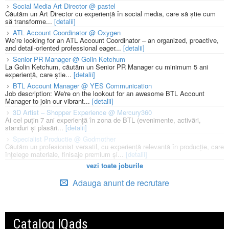
Social Media Art Director @ pastel
Căutăm un Art Director cu experiență în social media, care să știe cum
să transforme...
[detalii]
ATL Account Coordinator @ Oxygen
We’re looking for an ATL Account Coordinator – an organized, proactive,
and detail-oriented professional eager...
[detalii]
Senior PR Manager @ Golin Ketchum
La Golin Ketchum, căutăm un Senior PR Manager cu minimum 5 ani
experiență, care știe...
[detalii]
BTL Account Manager @ YES Communication
Job description: We're on the lookout for an awesome BTL Account
Manager to join our vibrant...
[detalii]
3D Artist – Shopper Experience @ Mercury360
Ai cel puțin 7 ani experiență în zona de BTL (evenimente, activări,
standuri și plasări...
[detalii]
Specialist Productie @ Godmother
Căutăm un profesionist versatil, cu experiență relevantă în producție, care
înțelege materiale, finisaje premium și...
[detalii]
vezi toate joburile
Adauga anunt de recrutare
Catalog IQads