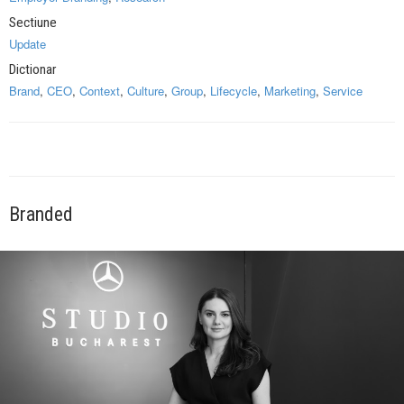
Sectiune
Update
Dictionar
Brand
,
CEO
,
Context
,
Culture
,
Group
,
Lifecycle
,
Marketing
,
Service
Branded