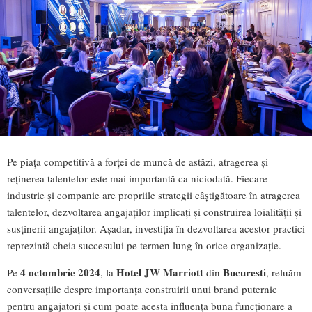
Pe piața competitivă a forței de muncă de astăzi, atragerea și
reținerea talentelor este mai importantă ca niciodată. Fiecare
industrie și companie are propriile strategii câștigătoare în atragerea
talentelor, dezvoltarea angajaților implicați și construirea loialității și
susținerii angajaților. Așadar, investiția în dezvoltarea acestor practici
reprezintă cheia succesului pe termen lung în orice organizație.
4 octombrie 2024
Hotel JW Marriott
Bucuresti
Pe
, la
din
, reluăm
conversațiile despre importanța construirii unui brand puternic
pentru angajatori și cum poate acesta influența buna funcționare a