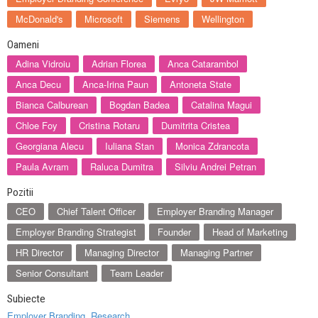
McDonald's
Microsoft
Siemens
Wellington
Oameni
Adina Vidroiu
Adrian Florea
Anca Catarambol
Anca Decu
Anca-Irina Paun
Antoneta State
Bianca Calburean
Bogdan Badea
Catalina Magui
Chloe Foy
Cristina Rotaru
Dumitrita Cristea
Georgiana Alecu
Iuliana Stan
Monica Zdrancota
Paula Avram
Raluca Dumitra
Silviu Andrei Petran
Pozitii
CEO
Chief Talent Officer
Employer Branding Manager
Employer Branding Strategist
Founder
Head of Marketing
HR Director
Managing Director
Managing Partner
Senior Consultant
Team Leader
Subiecte
Employer Branding
,
Research