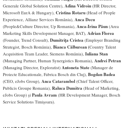
Adina Vidroiu
Generale Global Solution Centre),
(HR Director,
Cristina Rotaru
Microsoft EurA & Hungary),
(Head of People
Anca Decu
Experience, Allianz Services România),
Anca-Irina Păun
(People&Culture Director, Up Romania),
(Area
Adrian Florea
Marketing Skills Development Manager, BAT),
Dumitrița Cristea
(Founder, Trend Consult),
(Employer Branding
Bianca Călburean (
Strategist, Bosch România),
Country Talent
Iuliana Stan
Acquisition Team Leader, Siemens România),
Andrei Petran
(Managing Partner, Human Synergistics Romania),
Antoneta State
(Managing Director, Exploratist)
(Manager de
Bogdan Badea
Proiecte Educationale, Fabrica Bosch din Cluj),
Anca Catarambol
(CEO, eJobs Group),
(Chief Talent Officer,
Raluca Dumitra
Publicis Groupe Romania),
(Head of Marketing,
Paula Avram
eJobs Group) și
(HR Development Manager, Bosch
Service Solutions Timișoara).