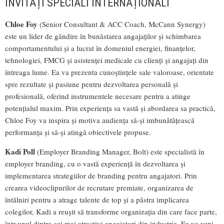
INVITAȚI SPECIALI INTERNAȚIONALI
Chloe Foy
(Senior Consultant & ACC Coach, McCann Synergy)
este un lider de gândire în bunăstarea angajaților și schimbarea
comportamentului și a lucrat în domeniul energiei, finanțelor,
tehnologiei, FMCG și asistenței medicale cu clienți și angajați din
întreaga lume. Ea va prezenta cunoștințele sale valoroase, orientate
spre rezultate și pasiune pentru dezvoltarea personală și
profesională, oferind instrumentele necesare pentru a atinge
potențialul maxim. Prin experiența sa vastă și abordarea sa practică,
Chloe Foy va inspira și motiva audiența să-și imbunătățească
performanța și să-și atingă obiectivele propuse.
Kadi Poll
(Employer Branding Manager, Bolt) este specialistă în
employer branding, cu o vastă experiență în dezvoltarea și
implementarea strategiilor de branding pentru angajatori. Prin
crearea videoclipurilor de recrutare premiate, organizarea de
întălniri pentru a atrage talente de top și a păstra implicarea
colegilor, Kadi a reușit să transforme organizația din care face parte,
într-unul dintre cei mai atractivi angajatori din industrie. Ea va veni