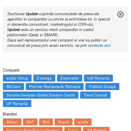
Sectiunea
Update
cuprinde comunicatele de presa ale
agentiilor si companiilor cu privire la activitatea lor, in special
in domeniile comunicarii, marketingului si CSR-ului.
Update
este un serviciu oferit companiilor in cadrul
platformelor IQads si SMARK.
Daca esti reprezentantul unei companii si vrei sa publici un
comunicat de presa prin acest serviciu, ne poti
contacta aici
.
Companii
eJobs Group
Evensys
Exploratist
Lidl Romania
McCann
Premier Restaurants Romania
Publicis Groupe
Societe Generale Global Solution Centre
Trend Consult
UP Romania
Branduri
Allianz
BAT
Bolt
Bosch
eJobs
Employer Branding Conference
Evryo
JW Marriott