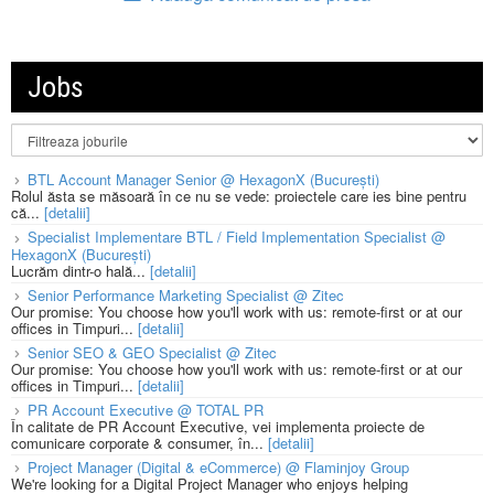
Jobs
BTL Account Manager Senior @ HexagonX (București)
Rolul ăsta se măsoară în ce nu se vede: proiectele care ies bine pentru
că...
[detalii]
Specialist Implementare BTL / Field Implementation Specialist @
HexagonX (București)
Lucrăm dintr-o hală...
[detalii]
Senior Performance Marketing Specialist @ Zitec
Our promise: You choose how you'll work with us: remote-first or at our
offices in Timpuri...
[detalii]
Senior SEO & GEO Specialist @ Zitec
Our promise: You choose how you'll work with us: remote-first or at our
offices in Timpuri...
[detalii]
PR Account Executive @ TOTAL PR
În calitate de PR Account Executive, vei implementa proiecte de
comunicare corporate & consumer, în...
[detalii]
Project Manager (Digital & eCommerce) @ Flaminjoy Group
We're looking for a Digital Project Manager who enjoys helping