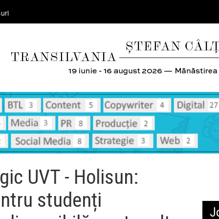
uri
gic UVT - Holisun:
entru studenți
J