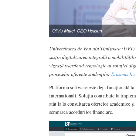
Oliviu Matei, CEO Holisun
Universitatea de Vest din Timișoara (UVT) 
susțin digitalizarea integrală a mobilități
vizează transferul tehnologic al soluției di
proceselor aferente studenților
Erasmus In
Platforma software este deja funcțională la 
internaționali. Soluția contribuie la imple
atât la la consultarea ofertelor academice și 
semnarea acordurilor financiare.