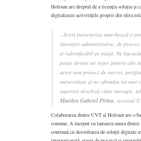
Holisun are dreptul de a licenția soluția și 
digitalizeze activitățile proprii din sfera rel
„Acest parteneriat marchează o pre
inovației administrative, de proces,
și valorificabil pe piață. Ne bucu
poate deveni un reper pentru alte i
acest nou proiect de succes, poziția
universitare și ne afirmăm tot mai c
superior deschisă către inovație, t
Marilen Gabriel Pirtea
, rectorul 
Colaborarea dintre UVT și Holisun are o baz
comune. A început cu lansarea uneia dintre
continuă cu dezvoltarea de soluții digitale 
internațională, stagii de practică și internsh