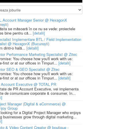
L Account Manager Senior @ HexagonX
rești)
 ăsta se măsoară în ce nu se vede: proiectele
ies bine pentru că...
[detalii]
cialist Implementare BTL / Field Implementation
alist @ HexagonX (București)
m dintr-o hală...
[detalii]
ior Performance Marketing Specialist @ Zitec
romise: You choose how you'll work with us:
-first or at our offices in Timpuri...
[detalii]
nior SEO & GEO Specialist @ Zitec
romise: You choose how you'll work with us:
-first or at our offices in Timpuri...
[detalii]
 Account Executive @ TOTAL PR
litate de PR Account Executive, vei implementa
cte de comunicare corporate & consumer, în...
i]
ject Manager (Digital & eCommerce) @
njoy Group
 looking for a Digital Project Manager who enjoys
ng businesses grow through digital marketing...
i]
to & Video Content Creator @ boutique -