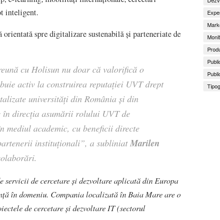
t inteligent.
Exper
Marke
ă orientată spre digitalizare sustenabilă și parteneriate de
Monit
Produ
Publi
reună cu Holisun nu doar că valorifică o
Publi
ibuie activ la construirea reputației UVT drept
Tipog
talizate universități din România și din
c în direcția asumării rolului UVT de
în mediul academic, cu beneficii directe
Marilen
partenerii instituționali”, a subliniat
olaborări.
de servicii de cercetare și dezvoltare aplicată din Europa
ență în domeniu. Compania localizată în Baia Mare are o
oiectele de cercetare și dezvoltare IT (sectorul