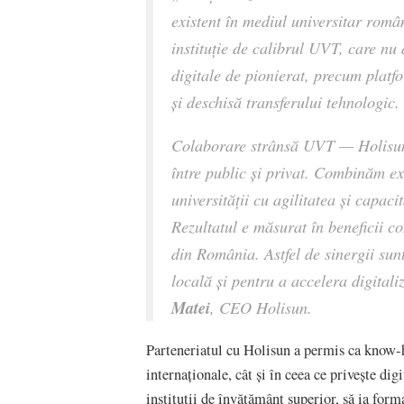
existent în mediul universitar rom
instituție de calibrul UVT, care nu 
digitale de pionierat, precum platf
și deschisă transferului tehnologic.
Colaborare strânsă UVT — Holisun 
între public și privat. Combinăm e
universității cu agilitatea și capaci
Rezultatul e măsurat în beneficii c
din România. Astfel de sinergii sun
locală și pentru a accelera digitali
Matei
, CEO Holisun.
Parteneriatul cu Holisun a permis ca know-h
internaționale, cât și în ceea ce privește di
instituții de învățământ superior, să ia for