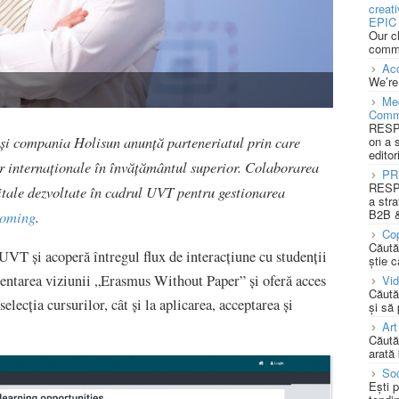
creat
EPIC 
Our c
commu
Acc
We’re
Med
Comm
RESPO
și compania Holisun anunță parteneriatul prin care
on a 
editor
lor internaționale în învățământul superior. Colaborarea
PR
RESPO
gitale dezvoltate în cadrul UVT pentru gestionarea
a stra
B2B &
coming
.
Cop
Căută
UVT și acoperă întregul flux de interacțiune cu studenții
știe c
mentarea viziunii „Erasmus Without Paper” și oferă acces
Vi
Căută
selecția cursurilor, cât și la aplicarea, acceptarea și
și să
Art
Căută
arată 
Soc
Ești 