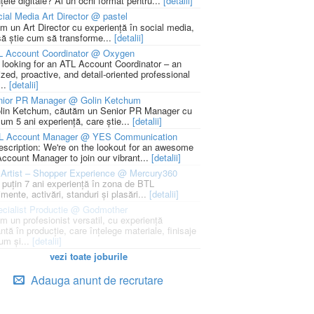
țele digitale? Ai un ochi format pentru...
[detalii]
ial Media Art Director @ pastel
m un Art Director cu experiență în social media,
să știe cum să transforme...
[detalii]
L Account Coordinator @ Oxygen
 looking for an ATL Account Coordinator – an
zed, proactive, and detail-oriented professional
...
[detalii]
nior PR Manager @ Golin Ketchum
lin Ketchum, căutăm un Senior PR Manager cu
um 5 ani experiență, care știe...
[detalii]
L Account Manager @ YES Communication
escription: We're on the lookout for an awesome
ccount Manager to join our vibrant...
[detalii]
Artist – Shopper Experience @ Mercury360
l puțin 7 ani experiență în zona de BTL
mente, activări, standuri și plasări...
[detalii]
cialist Productie @ Godmother
m un profesionist versatil, cu experiență
ntă în producție, care înțelege materiale, finisaje
um și...
[detalii]
vezi toate joburile
Adauga anunt de recrutare