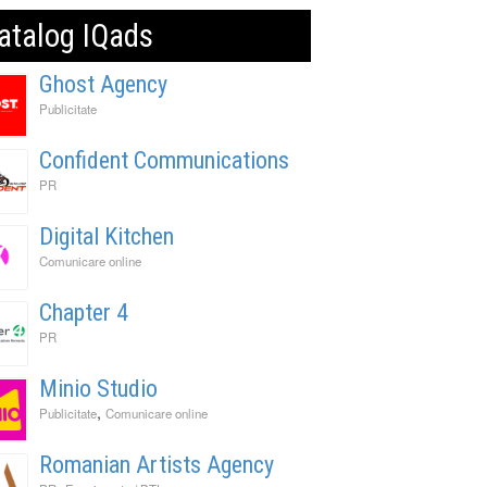
atalog IQads
Ghost Agency
Publicitate
Confident Communications
PR
Digital Kitchen
Comunicare online
Chapter 4
PR
Minio Studio
,
Publicitate
Comunicare online
Romanian Artists Agency