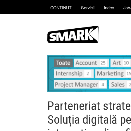
CONTINUT
Servicii
Index
Job-
Parteneriat strate
Soluția digitală p