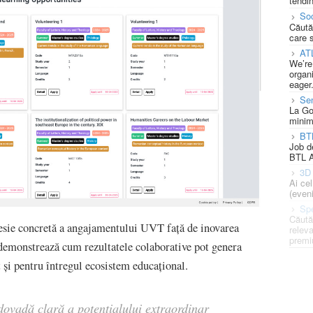
tendin
Soc
Căută
care 
AT
We’re
organi
eager
Se
La Go
minim
BT
Job d
BTL A
3D 
Ai ce
(eveni
Spe
Căută
resie concretă a angajamentului UVT față de inovarea
releva
premi
, demonstrează cum rezultatele colaborative pot genera
t și pentru întregul ecosistem educațional.
dovadă clară a potențialului extraordinar