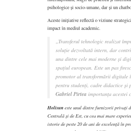
psihologice și socio-umane, dar și un chatbo
Aceste inițiative reflectă o viziune strategic
impact în mediul academic.
„Transferul tehnologic realizat împ
soluție dezvoltată intern, dar contr
una dintre cele mai moderne și digi
spațiul european. Este un pas fires
promotor al transformării digitale 
pentru studenți, cadre didactice și 
Gabriel Pirtea
importanța acestei c
Holisun
este unul dintre furnizorii privați 
Centrală și de Est, cu cea mai mare experi
istorie de peste 20 de ani de excelență în pr