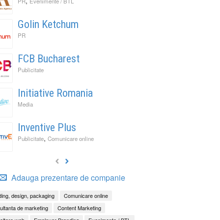
,
PR
Evenimente / BTL
Golin Ketchum
PR
FCB Bucharest
Publicitate
Initiative Romania
Media
Inventive Plus
,
Publicitate
Comunicare online
Adauga prezentare de companie
ing, design, packaging
Comunicare online
ltanta de marketing
Content Marketing
oltare web
Employer Branding
Evenimente / BTL