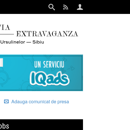
Adauga comunicat de presa
obs