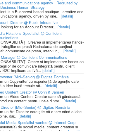
ive and communications agency | Recruited by
Business Human Strategy
lient is a Bucharest based boutique - creative and
nications agency, driven by one...
[detalii]
ount Director @ Kubis Interactive
 looking for an Account Director...
[detalii]
ia Relations Specialist @ Confident
unications
NSABILITĂȚI Crearea și implementarea hands-
strategiilor de presă Redactarea de conținut
ial: comunicate de presă, interviuri,...
[detalii]
 Manager @ Confident Communications
NSABILITĂȚI Creare și implementare hands-on
tegiilor de comunicare integrată pentru clienți
 B2C Implicare activă...
[detalii]
ywriter (Mid–Senior) @ Digitas România
m un Copywriter cu experiență de agenție care
ă o idee bună trebuie să...
[detalii]
deo Content Creator @ Cohn & Jansen
m un Video Content Creator care să gândească
 producă content pentru unele dintre...
[detalii]
 Director (Mid–Senior) @ Digitas România
m un Art Director care știe că e tare când o idee
bine, dar...
[detalii]
ial Media Specialist wanted @ Internet Corp
pasionat(ă) de social media, content creation și