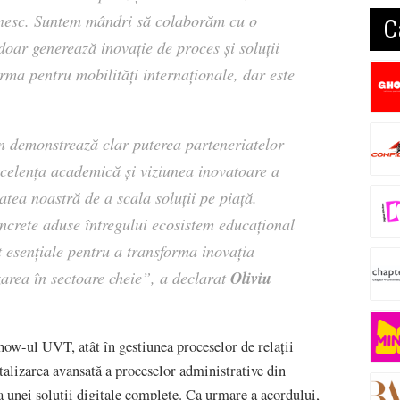
ânesc. Suntem mândri să colaborăm cu o
C
doar generează inovație de proces și soluții
orma pentru mobilități internaționale, dar este
demonstrează clar puterea parteneriatelor
xcelența academică și viziunea inovatoare a
tatea noastră de a scala soluții pe piață.
oncrete aduse întregului ecosistem educațional
t esențiale pentru a transforma inovația
Oliviu
zarea în sectoare cheie”, a declarat
ow-ul UVT, atât în gestiunea proceselor de relații
gitalizarea avansată a proceselor administrative din
ma unei soluții digitale complete. Ca urmare a acordului,