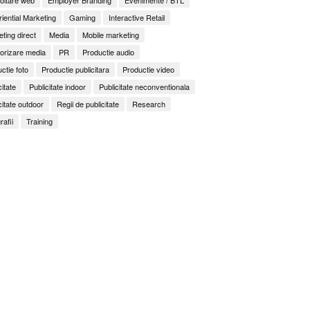
iential Marketing
Gaming
Interactive Retail
ting direct
Media
Mobile marketing
orizare media
PR
Productie audio
ctie foto
Productie publicitara
Productie video
citate
Publicitate indoor
Publicitate neconventionala
citate outdoor
Regii de publicitate
Research
rafii
Training