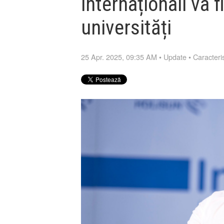
internaționali va f
universități
25 Apr. 2025, 09:35 AM
•
Update
•
Caracteris