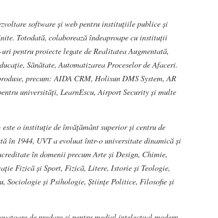
zvoltare software și web pentru instituțiile publice și
nite. Totodată, colaborează îndeaproape cu instituții
-uri pentru proiecte legate de Realitatea Augmentată,
ducație, Sănătate, Automatizarea Proceselor de Afaceri.
e produse, precum: AIDA CRM, Holisun DMS System, AR
entru universități, LearnEscu, Airport Security și multe
)
este o instituție de învățământ superior și centru de
tă în 1944, UVT a evoluat într-o universitate dinamică și
acreditate în domenii precum Arte și Design, Chimie,
ie Fizică și Sport, Fizică, Litere, Istorie și Teologie,
 Sociologie și Psihologie, Științe Politice, Filosofie și
ovatoare de predare și pentru mediul intelectual modern