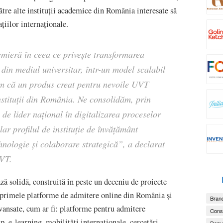
către alte instituții academice din România interesate să
ațiilor internaționale.
mieră în ceea ce privește transformarea
 din mediul universitar, într-un model scalabil
răm că un produs creat pentru nevoile UVT
nstituții din România. Ne consolidăm, prin
 de lider național în digitalizarea proceselor
lar profilul de instituție de învățământ
ehnologie și colaborare strategică”, a declarat
UVT.
ă solidă, construită în peste un deceniu de proiecte
 primele platforme de admitere online din România și
Brand
avansate, cum ar fi: platforme pentru admitere
Consu
ip, e-learning, mobilități internaționale, cercetări
Dezv