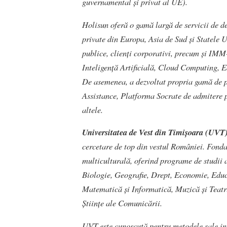
guvernamental și privat al UE).
Holisun oferă o gamă largă de servicii de de
private din Europa, Asia de Sud și Statele U
publice, clienți corporativi, precum și IMM
Inteligență Artificială, Cloud Computing, E
De asemenea, a dezvoltat propria gamă d
Assistance, Platforma Socrate de admitere p
altele.
Universitatea de Vest din Timișoara (UVT
cercetare de top din vestul României. Fonda
multiculturală, oferind programe de studii 
Biologie, Geografie, Drept, Economie, Educaț
Matematică și Informatică, Muzică și Teatru,
Științe ale Comunicării.
UVT este cunoscută pentru metodele sale in