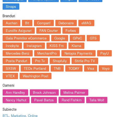
Sinaps
Branduri
Auchan
Bit
Compari!
Debonaire
eMAG
Eurolife Asigurari
FAN Courier
Forbes
Gala Premiilor eCommerce
Google
GPeC
GTS
Innobyte
Instagram
KISS Fm
Klarna
Mercedes-Benz
MerchantPro
Netopia Payments
PayU
Posta Panduri
Pro Tv
Shopfully
Stirile Pro TV
SXSW
TEDx Portland
TNB
TODAY
Visa
Voyo
VTEX
Washington Post
Oameni
Ann Handley
Brock Johnson
Melina Palmer
Nancy Harhut
Pavel Bartos
Rand Fishkin
Talia Wolf
Subiecte
BTL
,
Marketing
,
Online