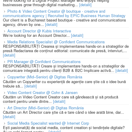
We're looking for a Digital Project Manager who enjoys helping
businesses grow through digital marketing...
[detalii]
Photo & Video Content Creator @ boutique - creative and
communications agency | Recruited by EPIC Business Human Strategy
Our client is a Bucharest based boutique - creative and communications
agency, driven by one...
[detalii]
Account Director @ Kubis Interactive
We’re looking for an Account Director...
[detalii]
Media Relations Specialist @ Confident Communications
RESPONSABILITĂȚI Crearea și implementarea hands-on a strategiilor de
presă Redactarea de conținut editorial: comunicate de presă, interviuri,...
[detalii]
PR Manager @ Confident Communications
RESPONSABILITĂȚI Creare și implementare hands-on a strategiilor de
comunicare integrată pentru clienți B2B & B2C Implicare activă...
[detalii]
Copywriter (Mid–Senior) @ Digitas România
Căutăm un Copywriter cu experiență de agenție care știe că o idee bună
trebuie să...
[detalii]
Video Content Creator @ Cohn & Jansen
Căutăm un Video Content Creator care să gândească și să producă
content pentru unele dintre...
[detalii]
Art Director (Mid–Senior) @ Digitas România
Căutăm un Art Director care știe că e tare când o idee arată bine, dar...
[detalii]
Social Media Specialist wanted @ Internet Corp
Ești pasionat(ă) de social media, content creation și tendințele digitale?
Ai un ochi format pentru...
[detalii]