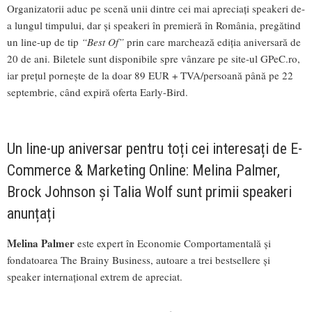
Organizatorii aduc pe scenă unii dintre cei mai apreciați speakeri de-
a lungul timpului, dar și speakeri în premieră în România, pregătind
un line-up de tip
“
Best Of”
prin care marchează ediția aniversară de
20 de ani. Biletele sunt disponibile spre vânzare pe site-ul GPeC.ro,
iar prețul pornește de la doar 89 EUR + TVA/persoană până pe 22
septembrie, când expiră oferta Early-Bird.
Un line-up aniversar pentru toți cei interesați de E-
Commerce & Marketing Online: Melina Palmer,
Brock Johnson și Talia Wolf sunt primii speakeri
anunțați
Melina Palmer
este expert în Economie Comportamentală și
fondatoarea The Brainy Business, autoare a trei bestsellere și
speaker internațional extrem de apreciat.