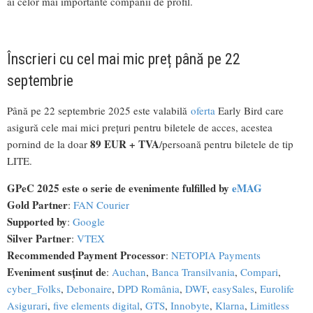
ai celor mai importante companii de profil.
Înscrieri cu cel mai mic preț până pe 22
septembrie
Până pe 22 septembrie 2025 este valabilă
oferta
Early Bird care
asigură cele mai mici prețuri pentru biletele de acces, acestea
89 EUR + TVA
pornind de la doar
/persoană pentru biletele de tip
LITE.
GPeC 2025 este o serie de evenimente fulfilled by
eMAG
Gold Partner
:
FAN Courier
Supported by
:
Google
Silver Partner
:
VTEX
Recommended Payment Processor
:
NETOPIA Payments
Eveniment susținut de
:
Auchan
,
Banca Transilvania
,
Compari
,
cyber_Folks
,
Debonaire
,
DPD România
,
DWF
,
easySales
,
Eurolife
Asigurari
,
five elements digital
,
GTS
,
Innobyte
,
Klarna
,
Limitless