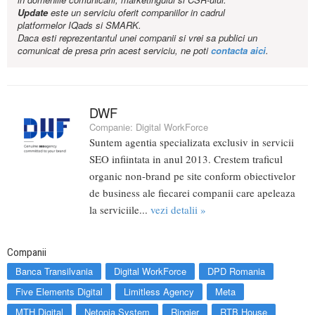
Update
este un serviciu oferit companiilor in cadrul
platformelor IQads si SMARK.
Daca esti reprezentantul unei companii si vrei sa publici un
comunicat de presa prin acest serviciu, ne poti
contacta aici
.
DWF
Companie:
Digital WorkForce
Suntem agentia specializata exclusiv in servicii
SEO infiintata in anul 2013. Crestem traficul
organic non-brand pe site conform obiectivelor
de business ale fiecarei companii care apeleaza
la serviciile...
vezi detalii »
Companii
Banca Transilvania
Digital WorkForce
DPD Romania
Five Elements Digital
Limitless Agency
Meta
MTH Digital
Netopia System
Ringier
RTB House