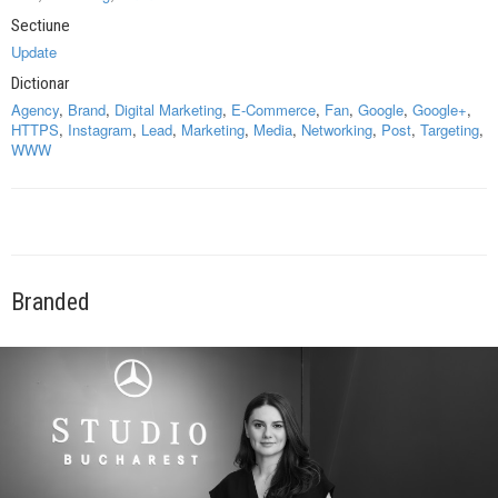
Sectiune
Update
Dictionar
Agency
,
Brand
,
Digital Marketing
,
E-Commerce
,
Fan
,
Google
,
Google+
,
HTTPS
,
Instagram
,
Lead
,
Marketing
,
Media
,
Networking
,
Post
,
Targeting
,
WWW
Branded