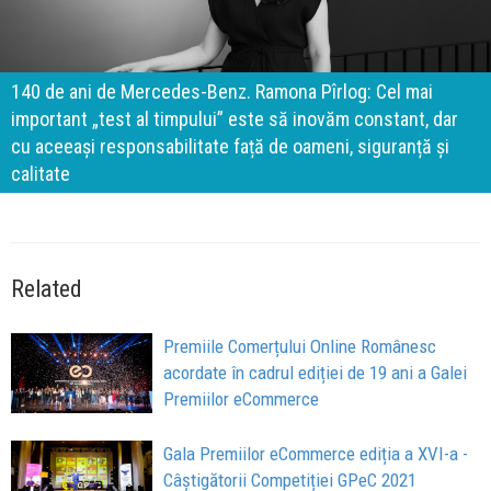
140 de ani de Mercedes-Benz. Ramona Pîrlog: Cel mai
important „test al timpului” este să inovăm constant, dar
cu aceeași responsabilitate față de oameni, siguranță și
calitate
Related
Premiile Comerțului Online Românesc
acordate în cadrul ediției de 19 ani a Galei
Premiilor eCommerce
Gala Premiilor eCommerce ediția a XVI-a -
Câștigătorii Competiției GPeC 2021