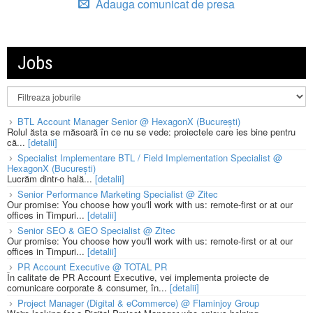
Adauga comunicat de presa
Jobs
BTL Account Manager Senior @ HexagonX (București)
Rolul ăsta se măsoară în ce nu se vede: proiectele care ies bine pentru
că...
[detalii]
Specialist Implementare BTL / Field Implementation Specialist @
HexagonX (București)
Lucrăm dintr-o hală...
[detalii]
Senior Performance Marketing Specialist @ Zitec
Our promise: You choose how you'll work with us: remote-first or at our
offices in Timpuri...
[detalii]
Senior SEO & GEO Specialist @ Zitec
Our promise: You choose how you'll work with us: remote-first or at our
offices in Timpuri...
[detalii]
PR Account Executive @ TOTAL PR
În calitate de PR Account Executive, vei implementa proiecte de
comunicare corporate & consumer, în...
[detalii]
Project Manager (Digital & eCommerce) @ Flaminjoy Group