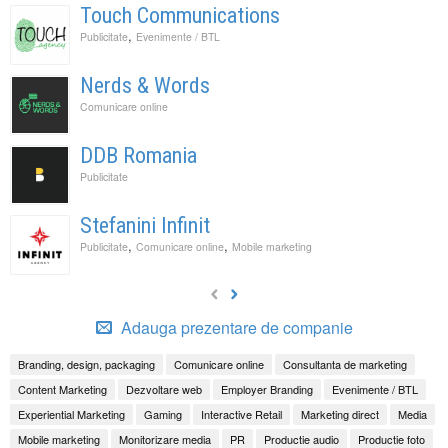
Touch Communications
,
Publicitate
Evenimente / BTL
Nerds & Words
Comunicare online
DDB Romania
Publicitate
Stefanini Infinit
,
,
Publicitate
Comunicare online
Mobile marketing
Adauga prezentare de companie
Branding, design, packaging
Comunicare online
Consultanta de marketing
Content Marketing
Dezvoltare web
Employer Branding
Evenimente / BTL
Experiential Marketing
Gaming
Interactive Retail
Marketing direct
Media
Mobile marketing
Monitorizare media
PR
Productie audio
Productie foto