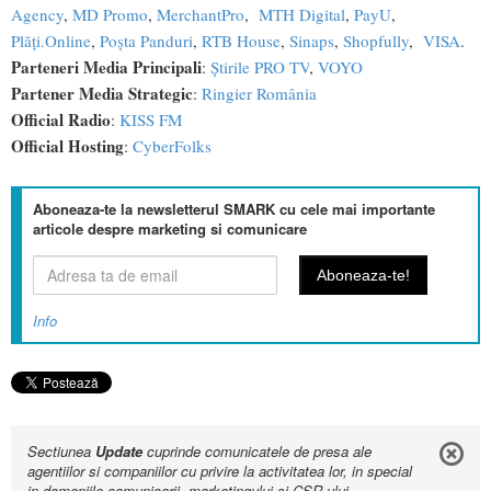
Agency
,
MD Promo
,
MerchantPro
,
MTH Digital
,
PayU
,
Plăți.Online
,
Poșta Panduri
,
RTB House
,
Sinaps
,
Shopfully
,
VISA
.
Parteneri Media Principali
:
Știrile PRO TV
,
VOYO
Partener Media Strategic
:
Ringier România
Official Radio
:
KISS FM
Official Hosting
:
CyberFolks
Aboneaza-te la newsletterul SMARK cu cele mai importante
articole despre marketing si comunicare
Info
Sectiunea
Update
cuprinde comunicatele de presa ale
agentiilor si companiilor cu privire la activitatea lor, in special
in domeniile comunicarii, marketingului si CSR-ului.