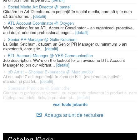
Social Media Art Director @ pastel
Căutăm un Art Director cu experiență în social media, care să știe cum
să transforme...
[detalii]
ATL Account Coordinator @ Oxygen
We’re looking for an ATL Account Coordinator – an organized, proactive,
and detail-oriented professional eager...
[detalii]
Senior PR Manager @ Golin Ketchum
La Golin Ketchum, căutăm un Senior PR Manager cu minimum 5 ani
experiență, care știe...
[detalii]
BTL Account Manager @ YES Communication
Job description: We're on the lookout for an awesome BTL Account
Manager to join our vibrant...
[detalii]
3D Artist – Shopper Experience @ Mercury360
Ai cel puțin 7 ani experiență în zona de BTL (evenimente, activări,
standuri și plasări...
[detalii]
Specialist Productie @ Godmother
Căutăm un profesionist versatil, cu experiență relevantă în producție, care
înțelege materiale, finisaje premium și...
[detalii]
vezi toate joburile
Adauga anunt de recrutare