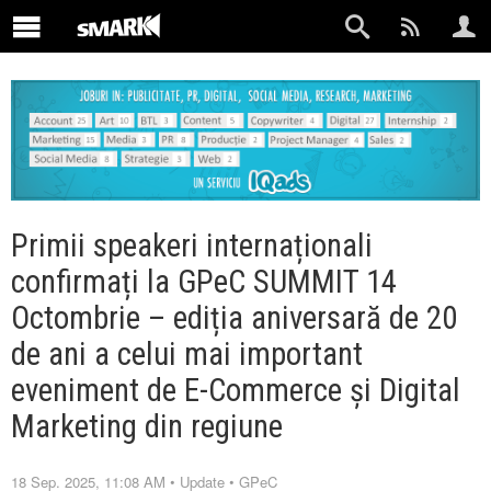
Primii speakeri internaționali
confirmați la GPeC SUMMIT 14
Octombrie – ediția aniversară de 20
de ani a celui mai important
eveniment de E-Commerce și Digital
Marketing din regiune
18 Sep. 2025, 11:08 AM
•
Update
•
GPeC