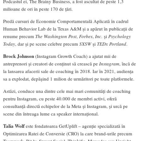
Podcastul ei, The Brainy Business, a fost ascultat de peste 1,3
milioane de ori în peste 170 de țări.
Predă cursuri de Economie Comportamentală Aplicată în cadrul
Human Behavior Lab de la Texas A&M și a apărut în publicații de
renume precum
The Washington Post
,
Forbes
,
Inc.
și
Psychology
Today
, dar și pe scene celebre precum
SXSW
și
TEDx Portland
.
Brock Johnson
(Instagram Growth Coach) a ajutat mii de
antreprenori și creatori de conținut să crească pe
Instagram
, încă de
la lansarea afacerii sale de coaching în 2018. Iar în 2021, audiența
sa a explodat, depășind 1 milion de urmăritori pe toate platformele.
Astăzi, conduce una dintre cele mai mari comunități de coaching
pentru Instagram, cu peste 40.000 de membri activi, oferă
consultanță directă echipelor de la Meta și Instagram, și urcă pe
scene din întreaga lume ca speaker internațional.
Talia Wolf
este fondatoarea GetUplift – agenție specializată în
Optimizarea Ratei de Conversie (CRO) la care brand-urile precum
Teamwork, Bit.ly, Sprout Social, Thinkific, Mercedes sau Upright