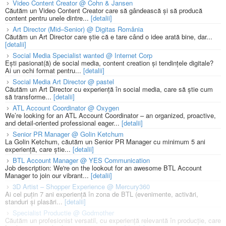
Video Content Creator @ Cohn & Jansen
Căutăm un Video Content Creator care să gândească și să producă
content pentru unele dintre...
[detalii]
Art Director (Mid–Senior) @ Digitas România
Căutăm un Art Director care știe că e tare când o idee arată bine, dar...
[detalii]
Social Media Specialist wanted @ Internet Corp
Ești pasionat(ă) de social media, content creation și tendințele digitale?
Ai un ochi format pentru...
[detalii]
Social Media Art Director @ pastel
Căutăm un Art Director cu experiență în social media, care să știe cum
să transforme...
[detalii]
ATL Account Coordinator @ Oxygen
We’re looking for an ATL Account Coordinator – an organized, proactive,
and detail-oriented professional eager...
[detalii]
Senior PR Manager @ Golin Ketchum
La Golin Ketchum, căutăm un Senior PR Manager cu minimum 5 ani
experiență, care știe...
[detalii]
BTL Account Manager @ YES Communication
Job description: We're on the lookout for an awesome BTL Account
Manager to join our vibrant...
[detalii]
3D Artist – Shopper Experience @ Mercury360
Ai cel puțin 7 ani experiență în zona de BTL (evenimente, activări,
standuri și plasări...
[detalii]
Specialist Productie @ Godmother
Căutăm un profesionist versatil, cu experiență relevantă în producție, care