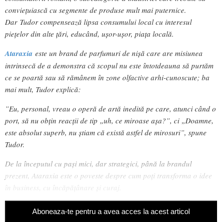
conviețuiască cu segmente de produse mult mai puternice.
Dar Tudor compensează lipsa consumului local cu interesul
piețelor din alte țări, educând, ușor-ușor, piața locală.
Ataraxia
este un brand de parfumuri de nișă care are misiunea
intrinsecă de a demonstra că scopul nu este întotdeauna să purtăm
ce se poartă sau să rămânem în zone olfactive arhi-cunoscute; ba
mai mult, Tudor explică:
”Eu, personal, vreau o operă de artă inedită pe care, atunci când o
port, să nu obțin reacții de tip „uh, ce miroase așa?”, ci „Doamne,
este absolut superb, nu știam că există astfel de mirosuri”, spune
Tudor.
De la începutul cu pași mici, dar strategici, până la brandul
prezent, Ataraxia este o poveste despre cum poți transforma o idee
în business, cu încăpățânare și curaj.
Aboneaza-te pentru a avea acces la acest articol