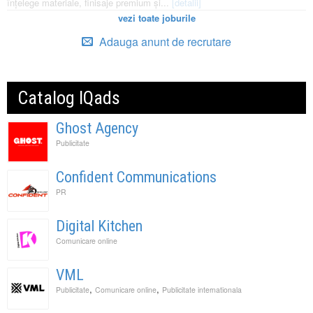
înțelege materiale, finisaje premium și...
[detalii]
vezi toate joburile
Adauga anunt de recrutare
Catalog IQads
Ghost Agency
Publicitate
Confident Communications
PR
Digital Kitchen
Comunicare online
VML
,
,
Publicitate
Comunicare online
Publicitate internationala