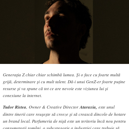
Generația Z chiar chiar schimbă lumea. Și o face cu foarte multă
grijă, determinare și cu mult talent. Dă-i unui GenZ-er foarte puține
resurse și va spune că tot ce are nevoie este viziunea lui și
conexiune la internet.
Tudor Ristea
, Owner & Creative Director
Ataraxia,
este unul
dintre tinerii care reușește să creeze și să crească dincolo de hotare
un brand local. Parfumeria de nișă este un teritoriu încă nou pentru
consumatorii români, o subcategorie a industriei care trebuie să