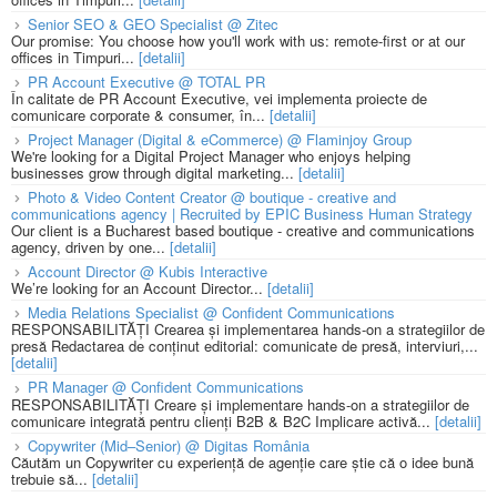
Senior SEO & GEO Specialist @ Zitec
Our promise: You choose how you'll work with us: remote-first or at our
offices in Timpuri...
[detalii]
PR Account Executive @ TOTAL PR
În calitate de PR Account Executive, vei implementa proiecte de
comunicare corporate & consumer, în...
[detalii]
Project Manager (Digital & eCommerce) @ Flaminjoy Group
We're looking for a Digital Project Manager who enjoys helping
businesses grow through digital marketing...
[detalii]
Photo & Video Content Creator @ boutique - creative and
communications agency | Recruited by EPIC Business Human Strategy
Our client is a Bucharest based boutique - creative and communications
agency, driven by one...
[detalii]
Account Director @ Kubis Interactive
We’re looking for an Account Director...
[detalii]
Media Relations Specialist @ Confident Communications
RESPONSABILITĂȚI Crearea și implementarea hands-on a strategiilor de
presă Redactarea de conținut editorial: comunicate de presă, interviuri,...
[detalii]
PR Manager @ Confident Communications
RESPONSABILITĂȚI Creare și implementare hands-on a strategiilor de
comunicare integrată pentru clienți B2B & B2C Implicare activă...
[detalii]
Copywriter (Mid–Senior) @ Digitas România
Căutăm un Copywriter cu experiență de agenție care știe că o idee bună
trebuie să...
[detalii]