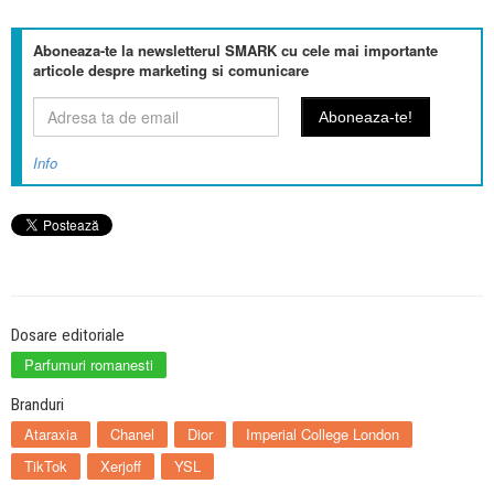
Aboneaza-te la newsletterul SMARK cu cele mai importante
articole despre marketing si comunicare
Info
Dosare editoriale
Parfumuri romanesti
Branduri
Ataraxia
Chanel
Dior
Imperial College London
TikTok
Xerjoff
YSL