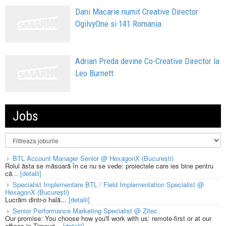
Dani Macarie numit Creative Director
OgilvyOne si 141 Romania
Adrian Preda devine Co-Creative Director la
Leo Burnett
Jobs
BTL Account Manager Senior @ HexagonX (București)
Rolul ăsta se măsoară în ce nu se vede: proiectele care ies bine pentru
că...
[detalii]
Specialist Implementare BTL / Field Implementation Specialist @
HexagonX (București)
Lucrăm dintr-o hală...
[detalii]
Senior Performance Marketing Specialist @ Zitec
Our promise: You choose how you'll work with us: remote-first or at our
offices in Timpuri...
[detalii]