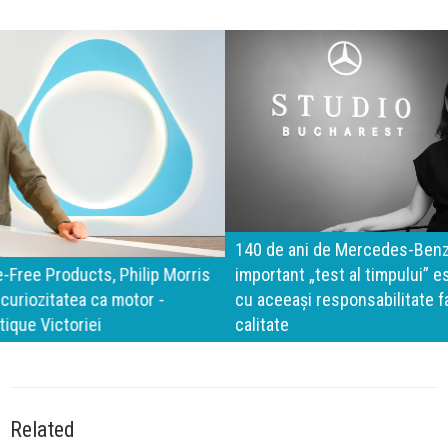
140 de ani de Mercedes-Benz. Ramona Pîrlog: Cel mai
important „test al timpului” este să inovăm constant, dar
cu aceeași responsabilitate față de oameni, siguranță și
calitate
Related