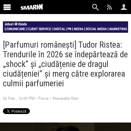
[Parfumuri românești] Tudor Ristea:
Trendurile în 2026 se îndepărtează de
„shock” și „ciudățenie de dragul
ciudățeniei” și merg către explorarea
culmii parfumeriei
02 Feb., 12:00 PM
•
Focus
•
Alexandra Stan