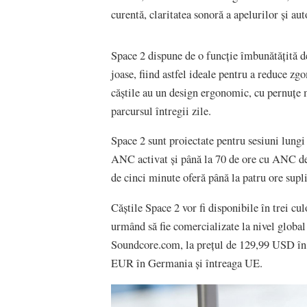
curentă, claritatea sonoră a apelurilor și au
Space 2 dispune de o funcție îmbunătățită d
joase, fiind astfel ideale pentru a reduce zg
căștile au un design ergonomic, cu pernuț
parcursul întregii zile.
Space 2 sunt proiectate pentru sesiuni lungi
ANC activat și până la 70 de ore cu ANC deza
de cinci minute oferă până la patru ore supl
Căștile Space 2 vor fi disponibile în trei c
urmând să fie comercializate la nivel globa
Soundcore.com, la prețul de 129,99 USD în
EUR în Germania și întreaga UE.