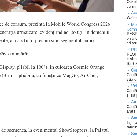
Our c
commu
Acc
We’re
nice de consum, prezintă la Mobile World Congress 2026
Med
Comm
generația următoare, evidențiind noi soluții în domeniul
RESPO
on a 
ente, al roboticii, precum și în segmentul audio.
editor
PR
026 se numără:
RESPO
a stra
B2B &
splay, pliabil la 180°), în culoarea Cosmic Orange
Cop
Căută
 (3-in-1, pliabilă, cu funcții ca MagGo, AirCool,
știe c
Vi
Căută
și să
Art
Căută
arată 
Soc
Ești 
tendin
, de asemenea, la evenimentul ShowStoppers, la Palatul
Soc