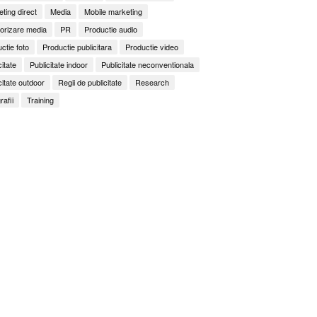
ting direct
Media
Mobile marketing
orizare media
PR
Productie audio
ctie foto
Productie publicitara
Productie video
citate
Publicitate indoor
Publicitate neconventionala
citate outdoor
Regii de publicitate
Research
rafii
Training