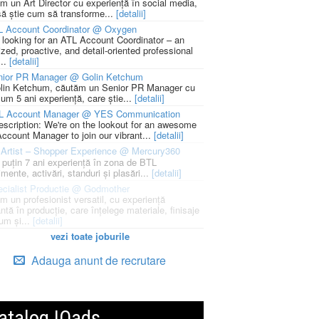
m un Art Director cu experiență în social media,
să știe cum să transforme...
[detalii]
L Account Coordinator @ Oxygen
 looking for an ATL Account Coordinator – an
zed, proactive, and detail-oriented professional
...
[detalii]
nior PR Manager @ Golin Ketchum
lin Ketchum, căutăm un Senior PR Manager cu
um 5 ani experiență, care știe...
[detalii]
L Account Manager @ YES Communication
escription: We're on the lookout for an awesome
ccount Manager to join our vibrant...
[detalii]
Artist – Shopper Experience @ Mercury360
l puțin 7 ani experiență în zona de BTL
mente, activări, standuri și plasări...
[detalii]
cialist Productie @ Godmother
m un profesionist versatil, cu experiență
ntă în producție, care înțelege materiale, finisaje
um și...
[detalii]
vezi toate joburile
Adauga anunt de recrutare
atalog IQads