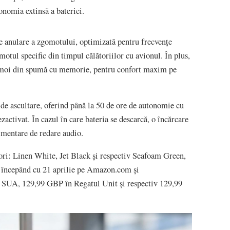
tonomia extinsă a bateriei.
e anulare a zgomotului, optimizată pentru frecvențe
omotul specific din timpul călătoriilor cu avionul. În plus,
e moi din spumă cu memorie, pentru confort maxim pe
 de ascultare, oferind până la 50 de ore de autonomie cu
ctivat. În cazul în care bateria se descarcă, o încărcare
imentare de redare audio.
ulori: Linen White, Jet Black și respectiv Seafoam Green,
l începând cu 21 aprilie pe Amazon.com și
 SUA, 129,99 GBP în Regatul Unit și respectiv 129,99