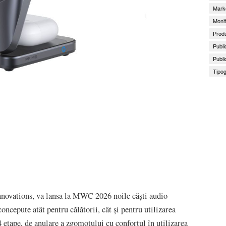
Marke
Monit
Produ
Publi
Publi
Tipog
novations, va lansa la MWC 2026 noile căști audio
ncepute atât pentru călătorii, cât și pentru utilizarea
 etape, de anulare a zgomotului cu confortul în utilizarea