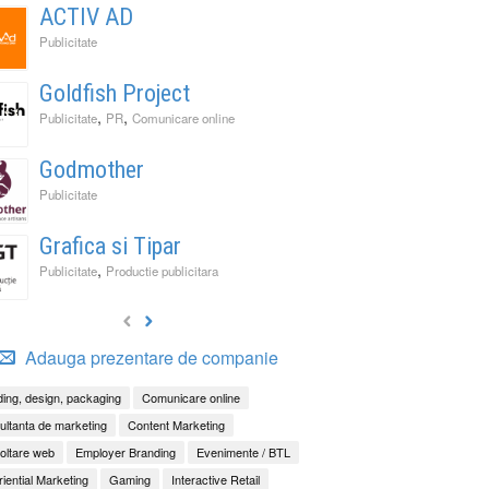
ACTIV AD
Publicitate
Goldfish Project
,
,
Publicitate
PR
Comunicare online
Godmother
Publicitate
Grafica si Tipar
,
Publicitate
Productie publicitara
Adauga prezentare de companie
ing, design, packaging
Comunicare online
ltanta de marketing
Content Marketing
oltare web
Employer Branding
Evenimente / BTL
iential Marketing
Gaming
Interactive Retail