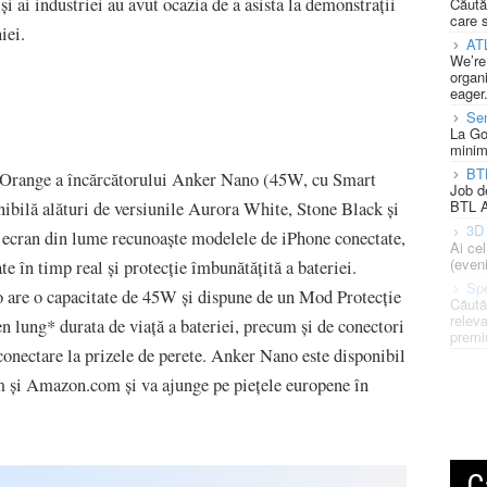
i ai industriei au avut ocazia de a asista la demonstrații
Căută
care 
iei.
AT
We’re
organi
eager
Se
La Go
minim
BT
 Orange a încărcătorului Anker Nano (45W, cu Smart
Job d
BTL A
onibilă alături de versiunile Aurora White, Stone Black și
3D 
u ecran din lume recunoaște modelele de iPhone conectate,
Ai ce
(eveni
te în timp real și protecție îmbunătățită a bateriei.
Spe
o are o capacitate de 45W și dispune de un Mod Protecție
Căută
releva
n lung* durata de viață a bateriei, precum și de conectori
premi
 conectare la prizele de perete. Anker Nano este disponibil
 și Amazon.com și va ajunge pe piețele europene în
C