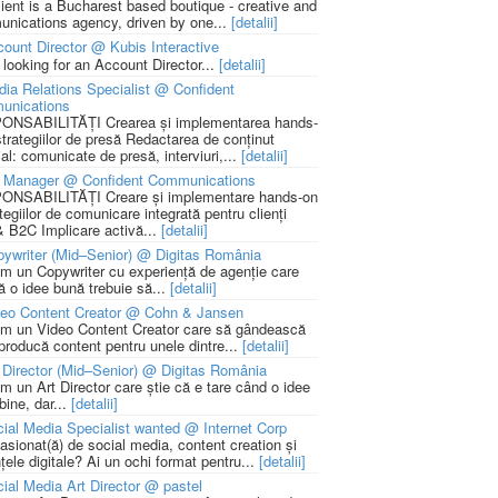
lient is a Bucharest based boutique - creative and
nications agency, driven by one...
[detalii]
ount Director @ Kubis Interactive
 looking for an Account Director...
[detalii]
ia Relations Specialist @ Confident
unications
NSABILITĂȚI Crearea și implementarea hands-
strategiilor de presă Redactarea de conținut
ial: comunicate de presă, interviuri,...
[detalii]
 Manager @ Confident Communications
NSABILITĂȚI Creare și implementare hands-on
tegiilor de comunicare integrată pentru clienți
 B2C Implicare activă...
[detalii]
ywriter (Mid–Senior) @ Digitas România
m un Copywriter cu experiență de agenție care
ă o idee bună trebuie să...
[detalii]
deo Content Creator @ Cohn & Jansen
m un Video Content Creator care să gândească
 producă content pentru unele dintre...
[detalii]
 Director (Mid–Senior) @ Digitas România
m un Art Director care știe că e tare când o idee
bine, dar...
[detalii]
ial Media Specialist wanted @ Internet Corp
pasionat(ă) de social media, content creation și
țele digitale? Ai un ochi format pentru...
[detalii]
ial Media Art Director @ pastel