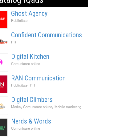
Ghost Agency
Publicitate
Confident Communications
PR
Digital Kitchen
Comunicare online
RAN Communication
,
Publicitate
PR
Digital Climbers
,
,
Media
Comunicare online
Mobile marketing
Nerds & Words
Comunicare online