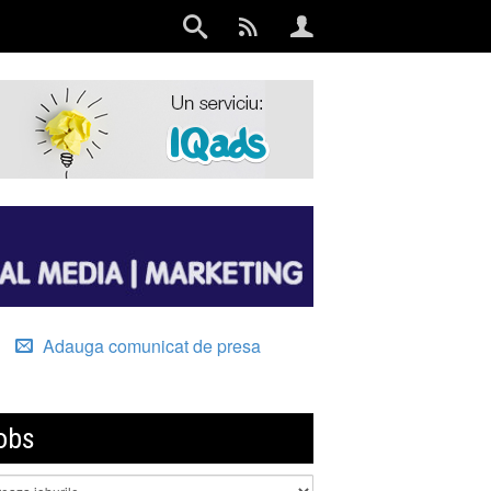
Adauga comunicat de presa
obs