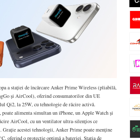
pa a stației de încărcare Anker Prime Wireless (pliabilă,
 MagGo și AirCool), oferind consumatorilor din UE
lul Qi2, la 25W, cu tehnologie de răcire activă.
i, poate alimenta simultan un iPhone, un Apple Watch și
cire AirCool, cu un ventilator ultra-silențios ce
. Grație acestei tehnologii, Anker Prime poate menține
C, oferind o protecție optimă a bateriei. Stația de