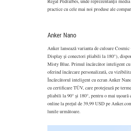
Regal Pedralbes, unde reprezentanții media ș
practice cu cele mai noi produse ale compan
Anker Nano
Anker lansează varianta de culoare Cosmic
Display și conectori pliabili la 180°), disp
Misty Blue. Primul încărcător inteligent c
oferind încărcare personalizată, cu vizibilita
Încărcătorul inteligent cu ecran Anker Nan
cu certificare TÜV, care protejează pe terme
pliabili la 90° și 180°, pentru o mai ușoară
online la prețul de 39,99 USD pe Anker.com
lunile următoare.