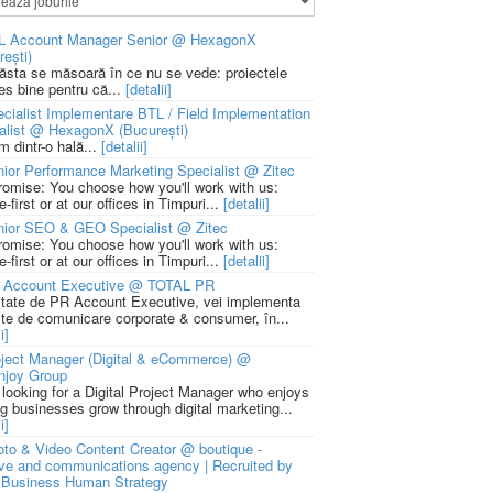
L Account Manager Senior @ HexagonX
rești)
 ăsta se măsoară în ce nu se vede: proiectele
ies bine pentru că...
[detalii]
cialist Implementare BTL / Field Implementation
alist @ HexagonX (București)
m dintr-o hală...
[detalii]
ior Performance Marketing Specialist @ Zitec
romise: You choose how you'll work with us:
-first or at our offices in Timpuri...
[detalii]
nior SEO & GEO Specialist @ Zitec
romise: You choose how you'll work with us:
-first or at our offices in Timpuri...
[detalii]
 Account Executive @ TOTAL PR
litate de PR Account Executive, vei implementa
cte de comunicare corporate & consumer, în...
i]
ject Manager (Digital & eCommerce) @
njoy Group
 looking for a Digital Project Manager who enjoys
ng businesses grow through digital marketing...
i]
to & Video Content Creator @ boutique -
ive and communications agency | Recruited by
Business Human Strategy