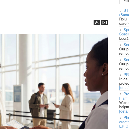
BT
(Bucu
Rolul
care 
Spe
Speci
Lucră
Sen
Our p
remote
Se
Our p
remote
PR
În ca
proie
[detali
Pro
Flami
We're
helpi
[detali
Pho
creat
EPIC 