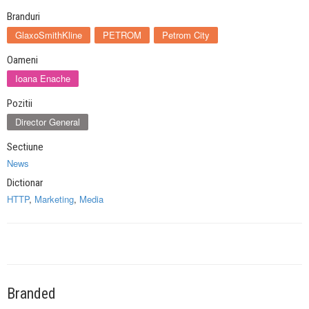
Branduri
GlaxoSmithKline
PETROM
Petrom City
Oameni
Ioana Enache
Pozitii
Director General
Sectiune
News
Dictionar
HTTP
,
Marketing
,
Media
Branded