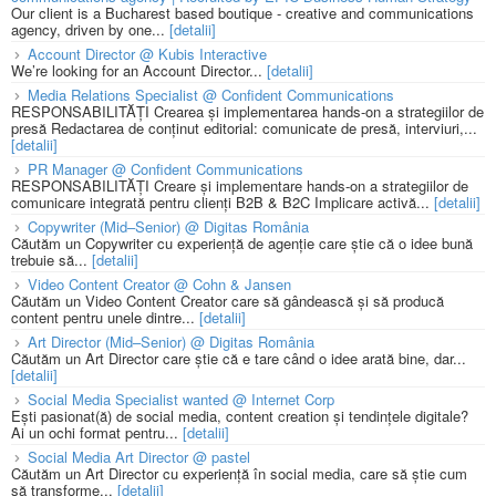
Our client is a Bucharest based boutique - creative and communications
agency, driven by one...
[detalii]
Account Director @ Kubis Interactive
We’re looking for an Account Director...
[detalii]
Media Relations Specialist @ Confident Communications
RESPONSABILITĂȚI Crearea și implementarea hands-on a strategiilor de
presă Redactarea de conținut editorial: comunicate de presă, interviuri,...
[detalii]
PR Manager @ Confident Communications
RESPONSABILITĂȚI Creare și implementare hands-on a strategiilor de
comunicare integrată pentru clienți B2B & B2C Implicare activă...
[detalii]
Copywriter (Mid–Senior) @ Digitas România
Căutăm un Copywriter cu experiență de agenție care știe că o idee bună
trebuie să...
[detalii]
Video Content Creator @ Cohn & Jansen
Căutăm un Video Content Creator care să gândească și să producă
content pentru unele dintre...
[detalii]
Art Director (Mid–Senior) @ Digitas România
Căutăm un Art Director care știe că e tare când o idee arată bine, dar...
[detalii]
Social Media Specialist wanted @ Internet Corp
Ești pasionat(ă) de social media, content creation și tendințele digitale?
Ai un ochi format pentru...
[detalii]
Social Media Art Director @ pastel
Căutăm un Art Director cu experiență în social media, care să știe cum
să transforme...
[detalii]