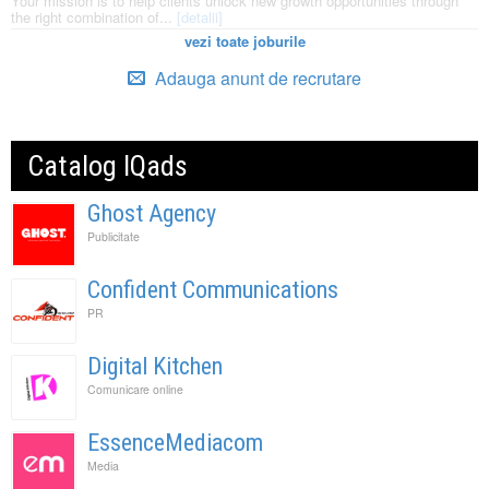
Your mission is to help clients unlock new growth opportunities through
the right combination of...
[detalii]
vezi toate joburile
Adauga anunt de recrutare
Catalog IQads
Ghost Agency
Publicitate
Confident Communications
PR
Digital Kitchen
Comunicare online
EssenceMediacom
Media