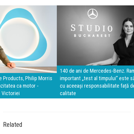
140 de ani de Mercedes-Benz. Ramona Pîrlog: Cel mai
important „test al timpului” este să inovăm constant, dar
cu aceeași responsabilitate față de oameni, siguranță și
calitate
Related