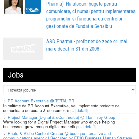
Pharma): Nu alocam bugete pentru
comunicare, ci numai pentru implementarea
programelor si functionarea centrelor
gestionate de Fundatia Sensiblu
A&D Pharma - profit net de zece ori mai
mare decat in S1 din 2008
Jobs
PR Account Executive @ TOTAL PR
În calitate de PR Account Executive, vei implementa proiecte de
comunicare corporate & consumer, în...
[detalii]
Project Manager (Digital & eCommerce) @ Flaminjoy Group
We're looking for a Digital Project Manager who enjoys helping
businesses grow through digital marketing...
[detalii]
Photo & Video Content Creator @ boutique - creative and
communications agency | Recruited by EPIC Business Human Strategy