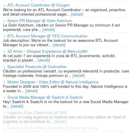
ATL Account Coordinator @ Oxygen
We’re looking for an ATL Account Coordinator – an organized, proactive,
and detail-oriented professional eager...
[detalii]
Senior PR Manager @ Golin Ketchum
La Golin Ketchum, căutăm un Senior PR Manager cu minimum 5 ani
experiență, care știe...
[detalii]
BTL Account Manager @ YES Communication
Job description: We're on the lookout for an awesome BTL Account
Manager to join our vibrant...
[detalii]
3D Artist – Shopper Experience @ Mercury360
Ai cel puțin 7 ani experiență în zona de BTL (evenimente, activări,
standuri și plasări...
[detalii]
Specialist Productie @ Godmother
Căutăm un profesionist versatil, cu experiență relevantă în producție, care
înțelege materiale, finisaje premium și...
[detalii]
Motion Designer / Video Editor @ Natural Intelligence
Founded in 2009 and 100% self-funded to this day, Natural Intelligence is
a leader in...
[detalii]
Social Media Manager @ Saatchi & Saatchi
Hey! Saatchi & Saatchi is on the lookout for a new Social Media Manager
to...
[detalii]
Logistics Exec (Gestionar) @ TAG
Căutăm un coleg organizat și implicat care să lucreze alături de Head of
Logistics și să contribuie la...
[detalii]
Growth & Partnerships Specialist @ Flaminjoy Group