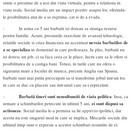
simte o presiune de a iesi din viata virtuala, pentru a relationa in
viata reala. Social media are un impact pozitiv asupra lor, oferindu-
le posibilitatea atat de a se exprima, cat si de a evada.
- In urma cu 5 ani barbatii isi doreau sa stranga resurse
pentru familie. Acum, presiunile exercitate de avansul tehnologic,
nevoia barbatilor de
relatiile sociale si criza financiara au accentuat
a se specializa
in domeniul in care profeseaza. In plus, barbatii nu
isi doresc un job, ci sa faca ceea ce le place, lucru care sa le ofere si
posibilitatea de a castiga bani. Totusi, in tarile care nu ofera o
siguranta mare a locului de munca, precum Anglia sau Spania,
barbatii sunt mai putin preocupati sa-si transforme jobul intr-un loc
in care se duc cu placere sau intr-unul care sa-i reprezinte.
Barbatii tineri sunt nemultumiti de viata politica
-
. Insa, ca
ei sunt dispusi sa
urmare a schimbarilor petrecute in ultimii 5 ani,
actioneze
. Social media le-a permisa sa fie
apptivist-
ipolitici, dar
acesta nu este singurul mod in care se implica. Miscarile sociale din
ultimul timp sunt o expresie a acestor schimbari resimtite de ei.