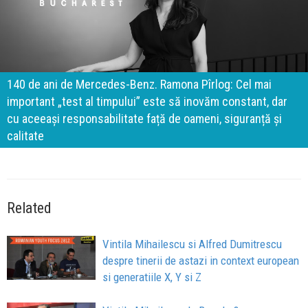
140 de ani de Mercedes-Benz. Ramona Pîrlog: Cel mai
important „test al timpului” este să inovăm constant, dar
cu aceeași responsabilitate față de oameni, siguranță și
calitate
Related
Vintila Mihailescu si Alfred Dumitrescu
despre tinerii de astazi in context european
si generatiile X, Y si Z