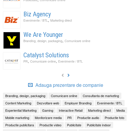
Biz Agency
,
Evenimente / BTL
Marketing direct
We Are Younger
,
Branding, design, packaging
Comunicare online
Catalyst Solutions
,
,
PR
Comunicare online
Evenimente / BTL
Adauga prezentare de companie
Branding, design, packaging
Comunicare online
Consultanta de marketing
Content Marketing
Dezvoltare web
Employer Branding
Evenimente / BTL
Experiential Marketing
Gaming
Interactive Retail
Marketing direct
Media
Mobile marketing
Monitorizare media
PR
Productie audio
Productie foto
Productie publicitara
Productie video
Publicitate
Publicitate indoor