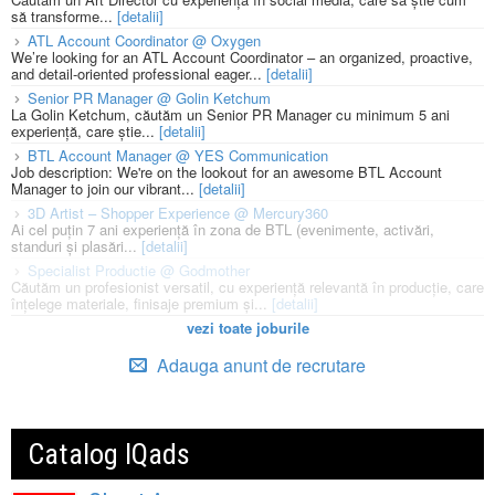
să transforme...
[detalii]
ATL Account Coordinator @ Oxygen
We’re looking for an ATL Account Coordinator – an organized, proactive,
and detail-oriented professional eager...
[detalii]
Senior PR Manager @ Golin Ketchum
La Golin Ketchum, căutăm un Senior PR Manager cu minimum 5 ani
experiență, care știe...
[detalii]
BTL Account Manager @ YES Communication
Job description: We're on the lookout for an awesome BTL Account
Manager to join our vibrant...
[detalii]
3D Artist – Shopper Experience @ Mercury360
Ai cel puțin 7 ani experiență în zona de BTL (evenimente, activări,
standuri și plasări...
[detalii]
Specialist Productie @ Godmother
Căutăm un profesionist versatil, cu experiență relevantă în producție, care
înțelege materiale, finisaje premium și...
[detalii]
vezi toate joburile
Adauga anunt de recrutare
Catalog IQads