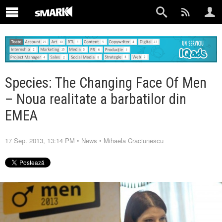
Species: The Changing Face Of Men
– Noua realitate a barbatilor din
EMEA
17 Sep. 2013, 13:14 PM
•
News
•
Mihaela Craciunescu