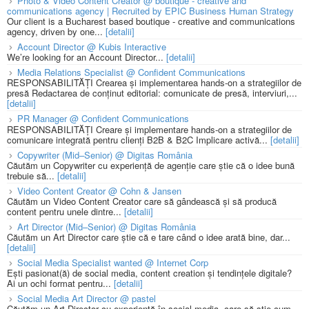
Photo & Video Content Creator @ boutique - creative and
communications agency | Recruited by EPIC Business Human Strategy
Our client is a Bucharest based boutique - creative and communications
agency, driven by one...
[detalii]
Account Director @ Kubis Interactive
We’re looking for an Account Director...
[detalii]
Media Relations Specialist @ Confident Communications
RESPONSABILITĂȚI Crearea și implementarea hands-on a strategiilor de
presă Redactarea de conținut editorial: comunicate de presă, interviuri,...
[detalii]
PR Manager @ Confident Communications
RESPONSABILITĂȚI Creare și implementare hands-on a strategiilor de
comunicare integrată pentru clienți B2B & B2C Implicare activă...
[detalii]
Copywriter (Mid–Senior) @ Digitas România
Căutăm un Copywriter cu experiență de agenție care știe că o idee bună
trebuie să...
[detalii]
Video Content Creator @ Cohn & Jansen
Căutăm un Video Content Creator care să gândească și să producă
content pentru unele dintre...
[detalii]
Art Director (Mid–Senior) @ Digitas România
Căutăm un Art Director care știe că e tare când o idee arată bine, dar...
[detalii]
Social Media Specialist wanted @ Internet Corp
Ești pasionat(ă) de social media, content creation și tendințele digitale?
Ai un ochi format pentru...
[detalii]
Social Media Art Director @ pastel
Căutăm un Art Director cu experiență în social media, care să știe cum