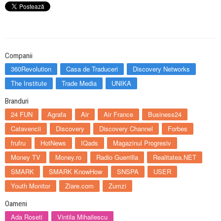
Companii
360Revolution
Casa de Traduceri
Discovery Networks
The Institute
Trade Media
UNIKA
Branduri
24 FUN
Agrafa
Air
Air France
Business24
Catavencii
Discovery
Discovery Channel
Forbes
frufru
HotNews
IQads
Magazinul Progresiv
Money TV
Money.ro
Radio Guerrilla
Realitatea.NET
SMARK
SMARK KnowHow
SNSPA
USER
Youth Monitor
Ziare.com
Zumzi
Oameni
Ada Roseti
Vintila Mihailescu