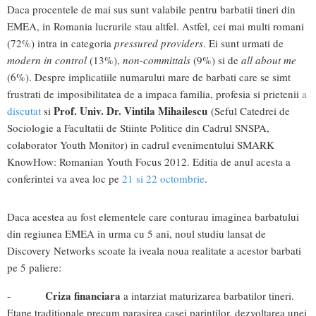
Daca procentele de mai sus sunt valabile pentru barbatii tineri din
EMEA, in Romania lucrurile stau altfel. Astfel, cei mai multi romani
(72%) intra in categoria
pressured providers
. Ei sunt urmati de
modern in control
(13%),
non-committals
(9%) si de
all about me
(6%). Despre implicatiile numarului mare de barbati care se simt
frustrati de imposibilitatea de a impaca familia, profesia si prietenii
a
Prof. Univ. Dr. Vintila Mihailescu
discutat
si
(Seful Catedrei de
Sociologie a Facultatii de Stiinte Politice din Cadrul SNSPA,
colaborator Youth Monitor) in cadrul evenimentului SMARK
KnowHow: Romanian Youth Focus 2012. Editia de anul acesta a
conferintei va avea loc pe
21 si 22 octombrie
.
Daca acestea au fost elementele care conturau imaginea barbatului
din regiunea EMEA in urma cu 5 ani, noul studiu lansat de
Discovery Networks scoate la iveala noua realitate a acestor barbati
pe 5 paliere:
Criza financiara
-
a intarziat maturizarea barbatilor tineri.
Etape traditionale precum parasirea casei parintilor, dezvoltarea unei