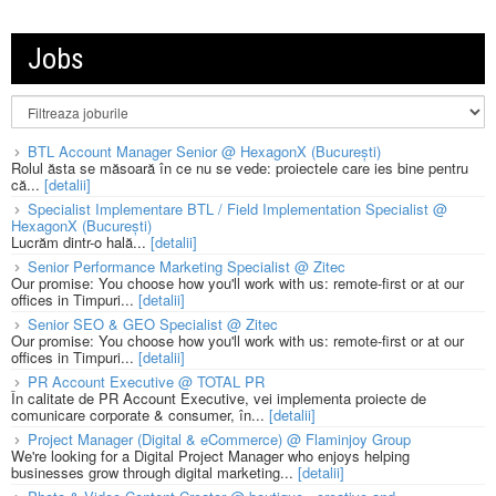
Jobs
BTL Account Manager Senior @ HexagonX (București)
Rolul ăsta se măsoară în ce nu se vede: proiectele care ies bine pentru
că...
[detalii]
Specialist Implementare BTL / Field Implementation Specialist @
HexagonX (București)
Lucrăm dintr-o hală...
[detalii]
Senior Performance Marketing Specialist @ Zitec
Our promise: You choose how you'll work with us: remote-first or at our
offices in Timpuri...
[detalii]
Senior SEO & GEO Specialist @ Zitec
Our promise: You choose how you'll work with us: remote-first or at our
offices in Timpuri...
[detalii]
PR Account Executive @ TOTAL PR
În calitate de PR Account Executive, vei implementa proiecte de
comunicare corporate & consumer, în...
[detalii]
Project Manager (Digital & eCommerce) @ Flaminjoy Group
We're looking for a Digital Project Manager who enjoys helping
businesses grow through digital marketing...
[detalii]