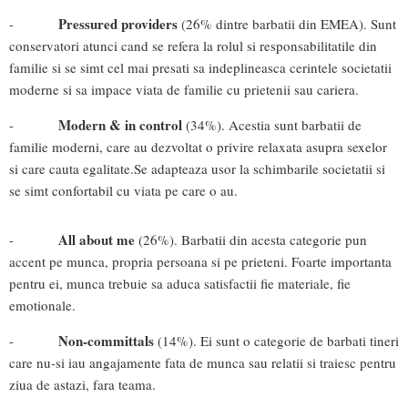
Pressured providers
-
(26% dintre barbatii din EMEA). Sunt
conservatori atunci cand se refera la rolul si responsabilitatile din
familie si se simt cel mai presati sa indeplineasca cerintele societatii
moderne si sa impace viata de familie cu prietenii sau cariera.
Modern & in control
-
(34%). Acestia sunt barbatii de
familie moderni, care au dezvoltat o privire relaxata asupra sexelor
si care cauta egalitate.Se adapteaza usor la schimbarile societatii si
se simt confortabil cu viata pe care o au.
All about me
-
(26%). Barbatii din acesta categorie pun
accent pe munca, propria persoana si pe prieteni. Foarte importanta
pentru ei, munca trebuie sa aduca satisfactii fie materiale, fie
emotionale.
Non-committals
-
(14%). Ei sunt o categorie de barbati tineri
care nu-si iau angajamente fata de munca sau relatii si traiesc pentru
ziua de astazi, fara teama.