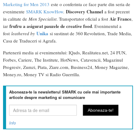
Marketing for Men 2013
este o conferinta ce face parte din seria de
Discovery Channel
evenimente
SMARK KnowHow
.
a fost prezent
Air France
in calitate de
Men Specialist
. Transportator oficial a fost
,
frufru a asigurat pauzele de creative food
iar
. Evenimentul a
Unika
fost
leathered by
si sustinut de 360 Revolution, Trade Media,
Casa de Traduceri si Agrafa.
Partenerii media ai evenimentului: IQads, Realitatea.net, 24 FUN,
Forbes, Cariere, The Institute, HotNews, Catavencii, Magazinul
Progresiv, Zumzi, Piata, Ziare.com, Business24, Money Magazine,
Money.ro, Money TV si Radio Guerrilla.
Aboneaza-te la newsletterul SMARK cu cele mai importante
articole despre marketing si comunicare
Info