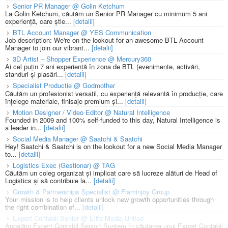
Senior PR Manager @ Golin Ketchum
La Golin Ketchum, căutăm un Senior PR Manager cu minimum 5 ani
experiență, care știe...
[detalii]
BTL Account Manager @ YES Communication
Job description: We're on the lookout for an awesome BTL Account
Manager to join our vibrant...
[detalii]
3D Artist – Shopper Experience @ Mercury360
Ai cel puțin 7 ani experiență în zona de BTL (evenimente, activări,
standuri și plasări...
[detalii]
Specialist Productie @ Godmother
Căutăm un profesionist versatil, cu experiență relevantă în producție, care
înțelege materiale, finisaje premium și...
[detalii]
Motion Designer / Video Editor @ Natural Intelligence
Founded in 2009 and 100% self-funded to this day, Natural Intelligence is
a leader in...
[detalii]
Social Media Manager @ Saatchi & Saatchi
Hey! Saatchi & Saatchi is on the lookout for a new Social Media Manager
to...
[detalii]
Logistics Exec (Gestionar) @ TAG
Căutăm un coleg organizat și implicat care să lucreze alături de Head of
Logistics și să contribuie la...
[detalii]
Growth & Partnerships Specialist @ Flaminjoy Group
Your mission is to help clients unlock new growth opportunities through
the right combination of...
[detalii]
Expert Contabil Senior @ Elite Media United
Angajăm Expert Contabil Senior! Suntem în căutarea unui Expert Contabil