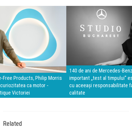
140 de ani de Mercedes-Benz. Ramona Pîrlog: Cel mai
important „test al timpului” este să inovăm constant, dar
cu aceeași responsabilitate față de oameni, siguranță și
calitate
Related