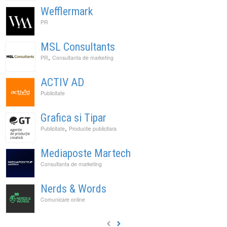
Wefflermark
PR
MSL Consultants
,
PR
Consultanta de marketing
ACTIV AD
Publicitate
Grafica si Tipar
,
Publicitate
Productie publicitara
Mediaposte Martech
Consultanta de marketing
Nerds & Words
Comunicare online