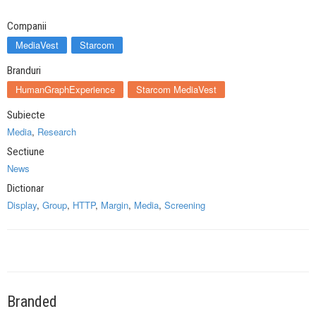
Companii
MediaVest
Starcom
Branduri
HumanGraphExperience
Starcom MediaVest
Subiecte
Media
,
Research
Sectiune
News
Dictionar
Display
,
Group
,
HTTP
,
Margin
,
Media
,
Screening
Branded