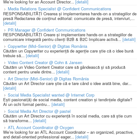
We’re looking for an Account Director...
[detalii]
Media Relations Specialist @ Confident Communications
RESPONSABILITĂȚI Crearea și implementarea hands-on a strategiilor de
presă Redactarea de conținut editorial: comunicate de presă, interviuri,...
[detalii]
PR Manager @ Confident Communications
RESPONSABILITĂȚI Creare și implementare hands-on a strategiilor de
comunicare integrată pentru clienți B2B & B2C Implicare activă...
[detalii]
Copywriter (Mid–Senior) @ Digitas România
Căutăm un Copywriter cu experiență de agenție care știe că o idee bună
trebuie să...
[detalii]
Video Content Creator @ Cohn & Jansen
Căutăm un Video Content Creator care să gândească și să producă
content pentru unele dintre...
[detalii]
Art Director (Mid–Senior) @ Digitas România
Căutăm un Art Director care știe că e tare când o idee arată bine, dar...
[detalii]
Social Media Specialist wanted @ Internet Corp
Ești pasionat(ă) de social media, content creation și tendințele digitale?
Ai un ochi format pentru...
[detalii]
Social Media Art Director @ pastel
Căutăm un Art Director cu experiență în social media, care să știe cum
să transforme...
[detalii]
ATL Account Coordinator @ Oxygen
We’re looking for an ATL Account Coordinator – an organized, proactive,
and detail-oriented professional eager...
[detalii]