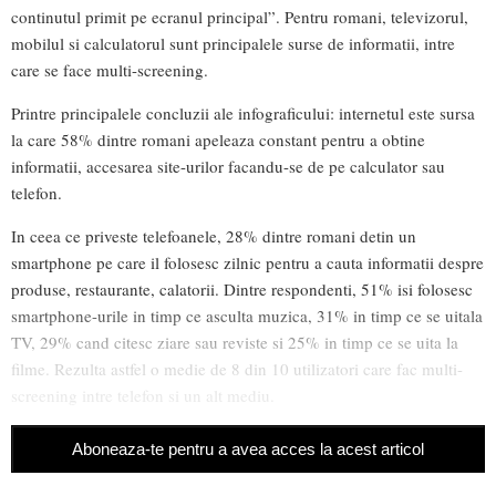
continutul primit pe ecranul principal”. Pentru romani, televizorul,
mobilul si calculatorul sunt principalele surse de informatii, intre
care se face multi-screening.
Printre principalele concluzii ale infograficului: internetul este sursa
la care 58% dintre romani apeleaza constant pentru a obtine
informatii, accesarea site-urilor facandu-se de pe calculator sau
telefon.
In ceea ce priveste telefoanele, 28% dintre romani detin un
smartphone pe care il folosesc zilnic pentru a cauta informatii despre
produse, restaurante, calatorii. Dintre respondenti, 51% isi folosesc
smartphone-urile in timp ce asculta muzica, 31% in timp ce se uitala
TV, 29% cand citesc ziare sau reviste si 25% in timp ce se uita la
filme. Rezulta astfel o medie de 8 din 10 utilizatori care fac multi-
screening intre telefon si un alt mediu.
Aboneaza-te pentru a avea acces la acest articol