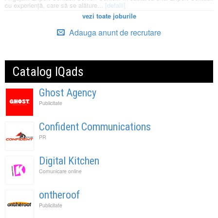
cu experiență, care să se alăture...
[detalii]
vezi toate joburile
Adauga anunt de recrutare
Catalog IQads
Ghost Agency
Publicitate
Confident Communications
PR
Digital Kitchen
Comunicare online
ontheroof
Publicitate