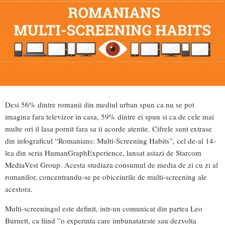
Desi 56% dintre romanii din mediul urban spun ca nu se pot
imagina fara televizor in casa, 59% dintre ei spun si ca de cele mai
multe ori il lasa pornit fara sa ii acorde atentie. Cifrele sunt extrase
din infograficul “Romanians: Multi-Screening Habits”, cel de-al 14-
lea din seria HumanGraphExperience, lansat astazi de Starcom
MediaVest Group. Acesta studiaza consumul de media de zi cu zi al
romanilor, concentrandu-se pe obiceiurile de multi-screening ale
acestora.
Multi-screeningul este definit, intr-un comunicat din partea Leo
Burnett, ca fiind ”o experinta care imbunatateste sau dezvolta