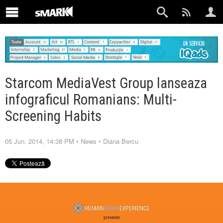
Starcom MediaVest Group lanseaza
infograficul Romanians: Multi-
Screening Habits
05 Jun. 2014, 14:38 PM
•
News
•
Diana Bercu