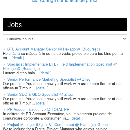
Adauga comunicat de presa
Jobs
BTL Account Manager Senior @ HexagonX (București)
Rolul ăsta se măsoară în ce nu se vede: proiectele care ies bine pentru
că...
[detalii]
Specialist Implementare BTL / Field Implementation Specialist @
HexagonX (București)
Lucrăm dintr-o hală...
[detalii]
Senior Performance Marketing Specialist @ Zitec
Our promise: You choose how you'll work with us: remote-first or at our
offices in Timpuri...
[detalii]
Senior SEO & GEO Specialist @ Zitec
Our promise: You choose how you'll work with us: remote-first or at our
offices in Timpuri...
[detalii]
PR Account Executive @ TOTAL PR
În calitate de PR Account Executive, vei implementa proiecte de
comunicare corporate & consumer, în...
[detalii]
Project Manager (Digital & eCommerce) @ Flaminjoy Group
We're looking for a Digital Project Manager who enjoys helping