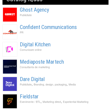
Ghost Agency
Publicitate
Confident Communications
PR
Digital Kitchen
Comunicare online
Mediaposte Martech
Consultanta de marketing
Dare Digital
,
,
Publicitate
Branding, design, packaging
Media
Fieldstar
,
,
Evenimente / BTL
Marketing direct
Experiential Marketing