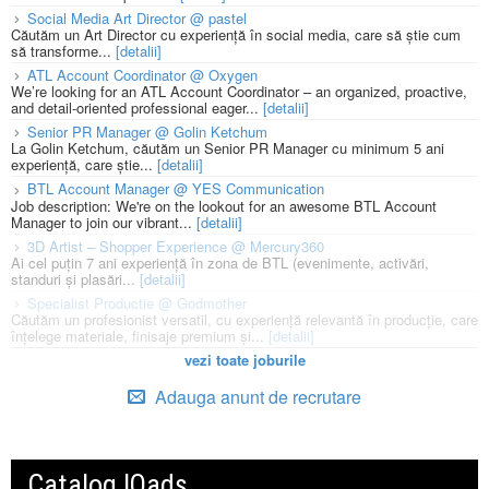
Social Media Art Director @ pastel
Căutăm un Art Director cu experiență în social media, care să știe cum
să transforme...
[detalii]
ATL Account Coordinator @ Oxygen
We’re looking for an ATL Account Coordinator – an organized, proactive,
and detail-oriented professional eager...
[detalii]
Senior PR Manager @ Golin Ketchum
La Golin Ketchum, căutăm un Senior PR Manager cu minimum 5 ani
experiență, care știe...
[detalii]
BTL Account Manager @ YES Communication
Job description: We're on the lookout for an awesome BTL Account
Manager to join our vibrant...
[detalii]
3D Artist – Shopper Experience @ Mercury360
Ai cel puțin 7 ani experiență în zona de BTL (evenimente, activări,
standuri și plasări...
[detalii]
Specialist Productie @ Godmother
Căutăm un profesionist versatil, cu experiență relevantă în producție, care
înțelege materiale, finisaje premium și...
[detalii]
vezi toate joburile
Adauga anunt de recrutare
Catalog IQads