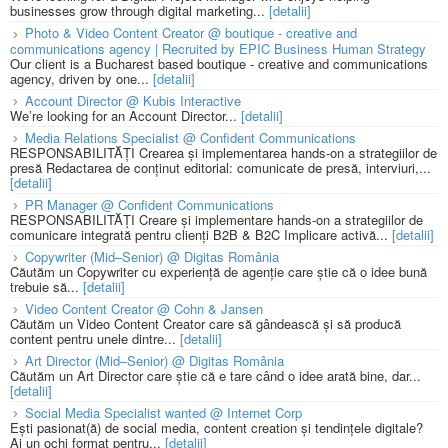
businesses grow through digital marketing...
[detalii]
Photo & Video Content Creator @ boutique - creative and
communications agency | Recruited by EPIC Business Human Strategy
Our client is a Bucharest based boutique - creative and communications
agency, driven by one...
[detalii]
Account Director @ Kubis Interactive
We’re looking for an Account Director...
[detalii]
Media Relations Specialist @ Confident Communications
RESPONSABILITĂȚI Crearea și implementarea hands-on a strategiilor de
presă Redactarea de conținut editorial: comunicate de presă, interviuri,...
[detalii]
PR Manager @ Confident Communications
RESPONSABILITĂȚI Creare și implementare hands-on a strategiilor de
comunicare integrată pentru clienți B2B & B2C Implicare activă...
[detalii]
Copywriter (Mid–Senior) @ Digitas România
Căutăm un Copywriter cu experiență de agenție care știe că o idee bună
trebuie să...
[detalii]
Video Content Creator @ Cohn & Jansen
Căutăm un Video Content Creator care să gândească și să producă
content pentru unele dintre...
[detalii]
Art Director (Mid–Senior) @ Digitas România
Căutăm un Art Director care știe că e tare când o idee arată bine, dar...
[detalii]
Social Media Specialist wanted @ Internet Corp
Ești pasionat(ă) de social media, content creation și tendințele digitale?
Ai un ochi format pentru...
[detalii]