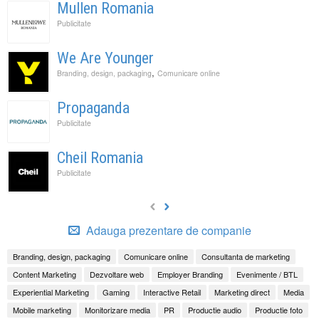
Mullen Romania
Publicitate
We Are Younger
,
Branding, design, packaging
Comunicare online
Propaganda
Publicitate
Cheil Romania
Publicitate
Adauga prezentare de companie
Branding, design, packaging
Comunicare online
Consultanta de marketing
Content Marketing
Dezvoltare web
Employer Branding
Evenimente / BTL
Experiential Marketing
Gaming
Interactive Retail
Marketing direct
Media
Mobile marketing
Monitorizare media
PR
Productie audio
Productie foto