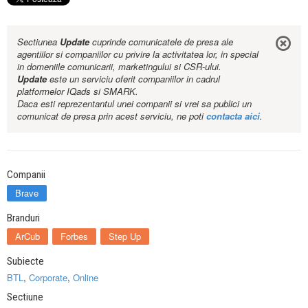
Sectiunea
Update
cuprinde comunicatele de presa ale
agentiilor si companiilor cu privire la activitatea lor, in special
in domeniile comunicarii, marketingului si CSR-ului.
Update
este un serviciu oferit companiilor in cadrul
platformelor IQads si SMARK.
Daca esti reprezentantul unei companii si vrei sa publici un
comunicat de presa prin acest serviciu, ne poti
contacta aici
.
Companii
Brave
Branduri
ArCub
Forbes
Step Up
Subiecte
BTL
,
Corporate
,
Online
Sectiune