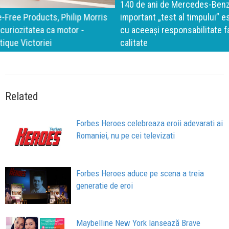
140 de ani de Mercedes-Benz. Ramona Pîrlog: Cel mai
important „test al timpului” este să inovăm constant, dar
cu aceeași responsabilitate față de oameni, siguranță și
calitate
Related
Forbes Heroes celebreaza eroii adevarati ai
Romaniei, nu pe cei televizati
Forbes Heroes aduce pe scena a treia
generatie de eroi
Maybelline New York lansează Brave