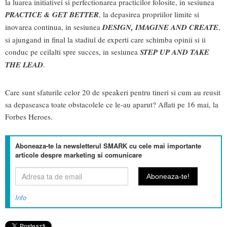
la luarea initiativei si perfectionarea practicilor folosite, in sesiunea
PRACTICE & GET BETTER
, la depasirea propriilor limite si
inovarea continua, in sesiunea
DESIGN, IMAGINE AND CREATE
,
si ajungand in final la stadiul de experti care schimba opinii si ii
conduc pe ceilalti spre succes, in sesiunea
STEP UP AND TAKE
THE LEAD
.
Care sunt sfaturile celor 20 de speakeri pentru tineri si cum au reusit
sa depaseasca toate obstacolele ce le-au aparut? Aflati pe 16 mai, la
Forbes Heroes.
Aboneaza-te la newsletterul SMARK cu cele mai importante
articole despre marketing si comunicare
Info