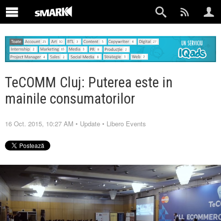
TeCOMM Cluj: Puterea este in
mainile consumatorilor
16 Oct. 2015, 10:27 AM
•
Update
•
Libero Events