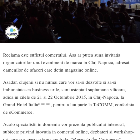
Reclama este sufletul comertului. Asa ar putea suna invitatia
organizatorilor unui eveniment de marca in Cluj-Napoca, adresat
oamenilor de afaceri care detin magazine online.
Asadar, clujenii si nu numai care vor sa-si dezvolte si sa-si
imbunatatesca business-urile, sunt asteptati saptamana viitoare,
adica in zilele de 21 si 22 Octombrie 2015, in Cluj-Napoca, la
Grand Hotel Italia*****, pentru a lua parte la TeCOMM, conferinta
de eCommerce.
Acolo specialistii in domeniu vor prezenta publicului interesat,
subiecte privind inovatia in comertul online, dezbateri si workshop-
uri care vor avea ca tema centrala: “
Power to the Customers
”.