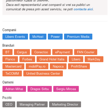
platformelor IQads si SMARK.
Daca esti reprezentantul unei companii si vrei sa publici un
comunicat de presa prin acest serviciu, ne poti
contacta aici
.
Companii
Libero Events
MxHost
Power
Premium Media
Branduri
BT
Cargus
Conectoo
ePayment
FAN Courier
Flanco
Forbes
Grand Hotel Italia
Libero
MarkDay
Mastercard
mobilPay.ro
Napoca
ProfitShare
TeCOMM
United Business Center
Oameni
Adrian Mihai
Dragos Sirbu
Sergiu Mircea
Pozitii
CEO
Managing Partner
Marketing Director