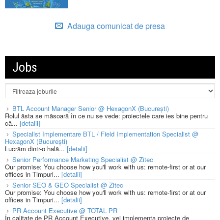
Adauga comunicat de presa
Jobs
BTL Account Manager Senior @ HexagonX (București)
Rolul ăsta se măsoară în ce nu se vede: proiectele care ies bine pentru
că...
[detalii]
Specialist Implementare BTL / Field Implementation Specialist @
HexagonX (București)
Lucrăm dintr-o hală...
[detalii]
Senior Performance Marketing Specialist @ Zitec
Our promise: You choose how you'll work with us: remote-first or at our
offices in Timpuri...
[detalii]
Senior SEO & GEO Specialist @ Zitec
Our promise: You choose how you'll work with us: remote-first or at our
offices in Timpuri...
[detalii]
PR Account Executive @ TOTAL PR
În calitate de PR Account Executive, vei implementa proiecte de