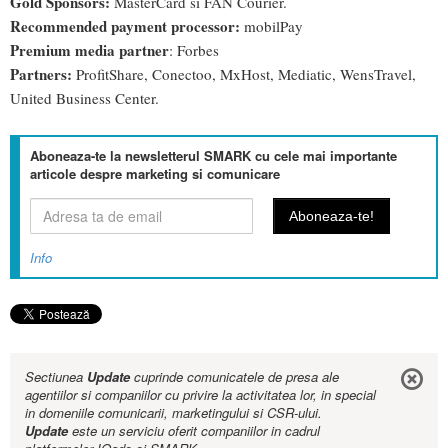
Gold Sponsors:
MasterCard si FAN Courier.
Recommended payment processor:
mobilPay
Premium media partner
: Forbes
Partners:
ProfitShare, Conectoo, MxHost, Mediatic, WensTravel,
United Business Center.
Aboneaza-te la newsletterul SMARK cu cele mai importante
articole despre marketing si comunicare
Info
Sectiunea
Update
cuprinde comunicatele de presa ale
agentiilor si companiilor cu privire la activitatea lor, in special
in domeniile comunicarii, marketingului si CSR-ului.
Update
este un serviciu oferit companiilor in cadrul