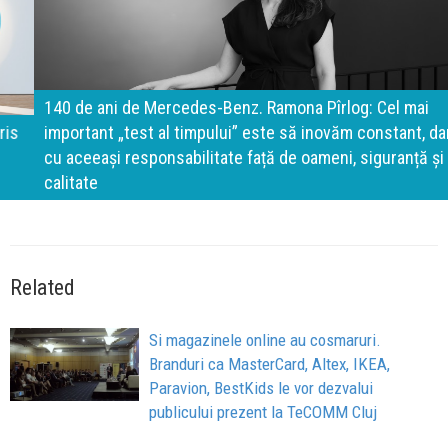
140 de ani de Mercedes-Benz. Ramona Pîrlog: Cel mai
important „test al timpului” este să inovăm constant, dar
cu aceeași responsabilitate față de oameni, siguranță și
calitate
Related
Si magazinele online au cosmaruri.
Branduri ca MasterCard, Altex, IKEA,
Paravion, BestKids le vor dezvalui
publicului prezent la TeCOMM Cluj