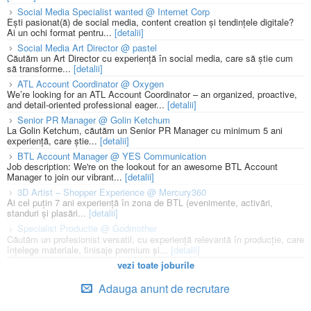
Social Media Specialist wanted @ Internet Corp
Ești pasionat(ă) de social media, content creation și tendințele digitale?
Ai un ochi format pentru...
[detalii]
Social Media Art Director @ pastel
Căutăm un Art Director cu experiență în social media, care să știe cum
să transforme...
[detalii]
ATL Account Coordinator @ Oxygen
We’re looking for an ATL Account Coordinator – an organized, proactive,
and detail-oriented professional eager...
[detalii]
Senior PR Manager @ Golin Ketchum
La Golin Ketchum, căutăm un Senior PR Manager cu minimum 5 ani
experiență, care știe...
[detalii]
BTL Account Manager @ YES Communication
Job description: We're on the lookout for an awesome BTL Account
Manager to join our vibrant...
[detalii]
3D Artist – Shopper Experience @ Mercury360
Ai cel puțin 7 ani experiență în zona de BTL (evenimente, activări,
standuri și plasări...
[detalii]
Specialist Productie @ Godmother
Căutăm un profesionist versatil, cu experiență relevantă în producție, care
înțelege materiale, finisaje premium și...
[detalii]
vezi toate joburile
Adauga anunt de recrutare