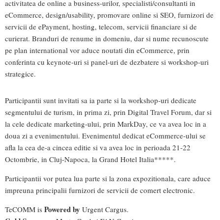
activitatea de online a business-urilor, specialisti/consultanti in
eCommerce, design/usability, promovare online si SEO, furnizori de
servicii de ePayment, hosting, telecom, servicii financiare si de
curierat. Branduri de renume in domeniu, dar si nume recunoscute
pe plan international vor aduce noutati din eCommerce, prin
conferinta cu keynote-uri si panel-uri de dezbatere si workshop-uri
strategice.
Participantii sunt invitati sa ia parte si la workshop-uri dedicate
segmentului de turism, in prima zi, prin Digital Travel Forum, dar si
la cele dedicate marketing-ului, prin MarkDay, ce va avea loc in a
doua zi a evenimentului. Evenimentul dedicat eCommerce-ului se
afla la cea de-a cincea editie si va avea loc in perioada 21-22
Octombrie, in Cluj-Napoca, la Grand Hotel Italia*****.
Participantii vor putea lua parte si la zona expozitionala, care aduce
impreuna principalii furnizori de servicii de comert electronic.
Powered by
TeCOMM is
Urgent Cargus.