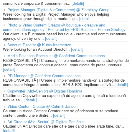
comunicare corporate & consumer, în...
[detalii]
Project Manager (Digital & eCommerce) @ Flaminjoy Group
We're looking for a Digital Project Manager who enjoys helping
businesses grow through digital marketing...
[detalii]
Photo & Video Content Creator @ boutique - creative and
communications agency | Recruited by EPIC Business Human Strategy
Our client is a Bucharest based boutique - creative and communications
agency, driven by one...
[detalii]
Account Director @ Kubis Interactive
We’re looking for an Account Director...
[detalii]
Media Relations Specialist @ Confident Communications
RESPONSABILITĂȚI Crearea și implementarea hands-on a strategiilor de
presă Redactarea de conținut editorial: comunicate de presă, interviuri,...
[detalii]
PR Manager @ Confident Communications
RESPONSABILITĂȚI Creare și implementare hands-on a strategiilor de
comunicare integrată pentru clienți B2B & B2C Implicare activă...
[detalii]
Copywriter (Mid–Senior) @ Digitas România
Căutăm un Copywriter cu experiență de agenție care știe că o idee bună
trebuie să...
[detalii]
Video Content Creator @ Cohn & Jansen
Căutăm un Video Content Creator care să gândească și să producă
content pentru unele dintre...
[detalii]
Art Director (Mid–Senior) @ Digitas România
Căutăm un Art Director care știe că e tare când o idee arată bine, dar...
[detalii]