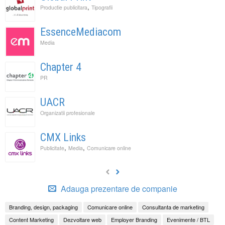
,
Productie publicitara
Tipografii
EssenceMediacom
Media
Chapter 4
PR
UACR
Organizatii profesionale
CMX Links
,
,
Publicitate
Media
Comunicare online
Adauga prezentare de companie
Branding, design, packaging
Comunicare online
Consultanta de marketing
Content Marketing
Dezvoltare web
Employer Branding
Evenimente / BTL