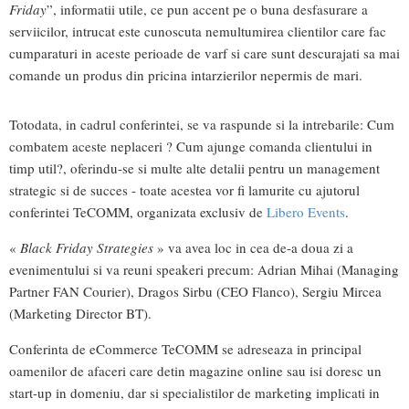
Friday
”, informatii utile, ce pun accent pe o buna desfasurare a
serviicilor, intrucat este cunoscuta nemultumirea clientilor care fac
cumparaturi in aceste perioade de varf si care sunt descurajati sa mai
comande un produs din pricina intarzierilor nepermis de mari.
Totodata, in cadrul conferintei, se va raspunde si la intrebarile: Cum
combatem aceste neplaceri ? Cum ajunge comanda clientului in
timp util?, oferindu-se si multe alte detalii pentru un management
strategic si de succes - toate acestea vor fi lamurite cu ajutorul
conferintei TeCOMM, organizata exclusiv de
Libero Events
.
«
Black Friday Strategies
» va avea loc in cea de-a doua zi a
evenimentului si va reuni speakeri precum: Adrian Mihai (Managing
Partner FAN Courier), Dragos Sirbu (CEO Flanco), Sergiu Mircea
(Marketing Director BT).
Conferinta de eCommerce TeCOMM se adreseaza in principal
oamenilor de afaceri care detin magazine online sau isi doresc un
start-up in domeniu, dar si specialistilor de marketing implicati in