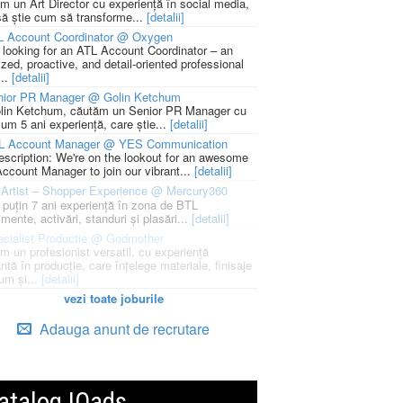
m un Art Director cu experiență în social media,
să știe cum să transforme...
[detalii]
L Account Coordinator @ Oxygen
 looking for an ATL Account Coordinator – an
zed, proactive, and detail-oriented professional
...
[detalii]
nior PR Manager @ Golin Ketchum
lin Ketchum, căutăm un Senior PR Manager cu
um 5 ani experiență, care știe...
[detalii]
L Account Manager @ YES Communication
escription: We're on the lookout for an awesome
ccount Manager to join our vibrant...
[detalii]
Artist – Shopper Experience @ Mercury360
l puțin 7 ani experiență în zona de BTL
mente, activări, standuri și plasări...
[detalii]
cialist Productie @ Godmother
m un profesionist versatil, cu experiență
ntă în producție, care înțelege materiale, finisaje
um și...
[detalii]
vezi toate joburile
Adauga anunt de recrutare
atalog IQads