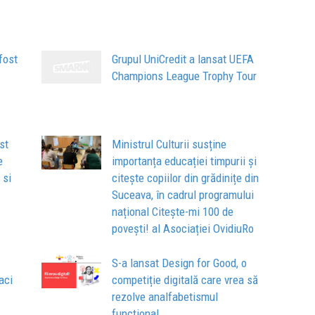
fost
Grupul UniCredit a lansat UEFA
Champions League Trophy Tour
st
Ministrul Culturii susține
e
importanța educației timpurii și
 si
citește copiilor din grădinițe din
Suceava, în cadrul programului
național Citește-mi 100 de
povești! al Asociației OvidiuRo
S-a lansat Design for Good, o
aci
competiție digitală care vrea să
rezolve analfabetismul
funcțional