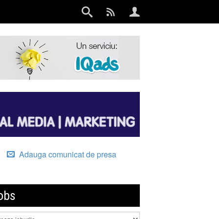
Adauga comunicat de presa
obs