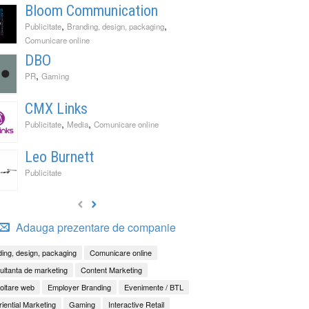
Bloom Communication
,
,
Publicitate
Branding, design, packaging
Comunicare online
DBO
,
PR
Gaming
CMX Links
,
,
Publicitate
Media
Comunicare online
Leo Burnett
Publicitate
Adauga prezentare de companie
ing, design, packaging
Comunicare online
ltanta de marketing
Content Marketing
oltare web
Employer Branding
Evenimente / BTL
iential Marketing
Gaming
Interactive Retail