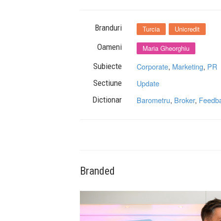
Branduri
Turcia
Unicredit
Oameni
Maria Gheorghiu
Subiecte
Corporate
,
Marketing
,
PR
Sectiune
Update
Dictionar
Barometru
,
Broker
,
Feedb
Branded