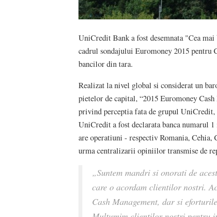
UniCredit Bank a fost desemnata "Cea mai
cadrul sondajului Euromoney 2015 pentru Ca
bancilor din tara.
Realizat la nivel global si considerat un bar
pietelor de capital, “2015 Euromoney Cash
privind perceptia fata de grupul UniCredit, 
UniCredit a fost declarata banca numarul 1
are operatiuni - respectiv Romania, Cehia, C
urma centralizarii opiniilor transmise de r
„Suntem mandri si onorati de acest
care o acordam clientilor nostri. A
Cash Management, dar si eforturil
Multumim clientilor nostri pentru i