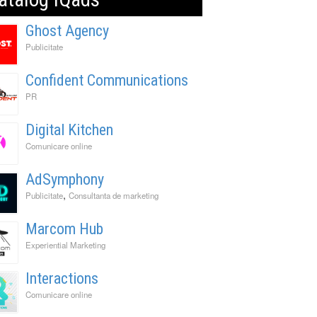
Ghost Agency
Publicitate
Confident Communications
PR
Digital Kitchen
Comunicare online
AdSymphony
,
Publicitate
Consultanta de marketing
Marcom Hub
Experiential Marketing
Interactions
Comunicare online