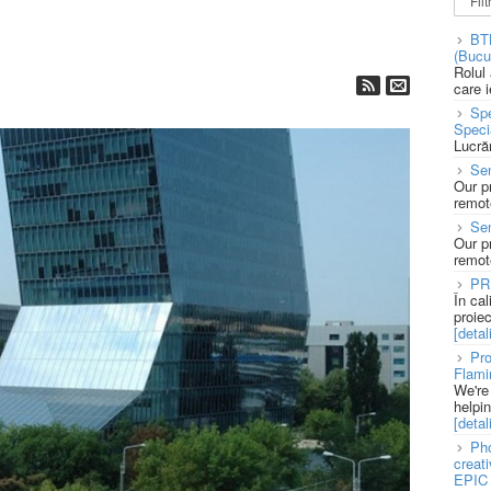
BT
(Bucu
Rolul
care 
Spe
Speci
Lucră
Sen
Our p
remote
Se
Our p
remote
PR
În ca
proie
[detali
Pro
Flami
We're
helpi
[detali
Pho
creat
EPIC 