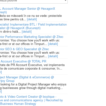
L Account Manager Senior @ HexagonX
rești)
 ăsta se măsoară în ce nu se vede: proiectele
ies bine pentru că...
[detalii]
cialist Implementare BTL / Field Implementation
alist @ HexagonX (București)
m dintr-o hală...
[detalii]
ior Performance Marketing Specialist @ Zitec
romise: You choose how you'll work with us:
-first or at our offices in Timpuri...
[detalii]
nior SEO & GEO Specialist @ Zitec
romise: You choose how you'll work with us:
-first or at our offices in Timpuri...
[detalii]
 Account Executive @ TOTAL PR
litate de PR Account Executive, vei implementa
cte de comunicare corporate & consumer, în...
i]
ject Manager (Digital & eCommerce) @
njoy Group
 looking for a Digital Project Manager who enjoys
ng businesses grow through digital marketing...
i]
to & Video Content Creator @ boutique -
ive and communications agency | Recruited by
Business Human Strategy