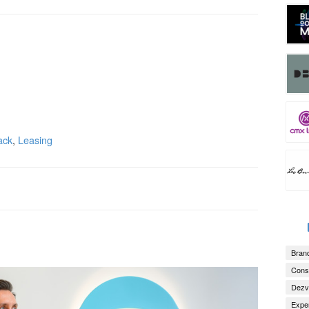
ack
,
Leasing
Brand
Consu
Dezv
Exper