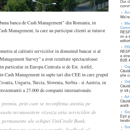
Our c
commu
Acc
We’re
 buna banca de Cash Management" din Romania, in
Med
Comm
sh Management, la care au participat clienti ai tuturor
RESPO
on a 
editor
PR
ometru al calitatii serviciilor in domeniul bancar si al
RESPO
a stra
 Management Survey” a avut rezultate spectaculoase
B2B &
in particular in Europa Centrala si de Est. Astfel,
Cop
Căută
 in Cash Management in sapte tari din CEE in care grupul
știe c
Vi
roatia, Ungaria, Turcia, Slovenia, Serbia - si Austria, in
Căută
eprezentantii a 27.000 de companii internationale.
și să
Art
Căută
 premiu, prin care se reconfirma atentia pe
arată 
ceasta recunoastere vizeaza aria serviciilor de
Soc
Ești 
e permanente ale echipei UniCredit Bank.
tendin
Soc
ncrederea pe care ne-o acorda, feedback-ul