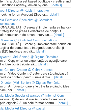
lient is a Bucharest based boutique - creative and
nications agency, driven by one...
[detalii]
ount Director @ Kubis Interactive
 looking for an Account Director...
[detalii]
ia Relations Specialist @ Confident
unications
NSABILITĂȚI Crearea și implementarea hands-
strategiilor de presă Redactarea de conținut
ial: comunicate de presă, interviuri,...
[detalii]
 Manager @ Confident Communications
NSABILITĂȚI Creare și implementare hands-on
tegiilor de comunicare integrată pentru clienți
 B2C Implicare activă...
[detalii]
ywriter (Mid–Senior) @ Digitas România
m un Copywriter cu experiență de agenție care
ă o idee bună trebuie să...
[detalii]
deo Content Creator @ Cohn & Jansen
m un Video Content Creator care să gândească
 producă content pentru unele dintre...
[detalii]
 Director (Mid–Senior) @ Digitas România
m un Art Director care știe că e tare când o idee
bine, dar...
[detalii]
ial Media Specialist wanted @ Internet Corp
pasionat(ă) de social media, content creation și
țele digitale? Ai un ochi format pentru...
[detalii]
ial Media Art Director @ pastel