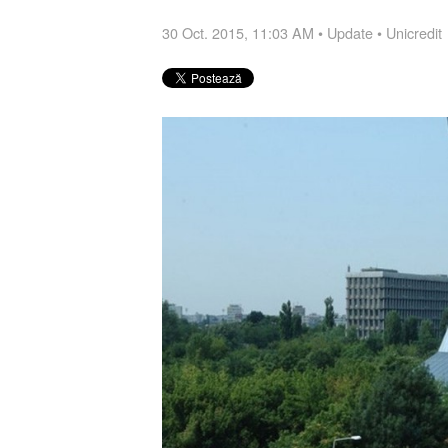
30 Oct. 2015, 11:03 AM
•
Update
•
Unicredit