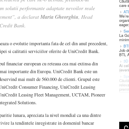
Căută
care 
im solutii performante adaptate nevoilor reale
AT
Maria Gheorghiu
ement”, a declarat
, Head
We’re
organi
Credit Bank.
eager
Se
La Go
minim
aza o evolutie importanta fata de cel din anul precedent,
BT
Job d
pei si calitatii serviciilor oferite de UniCredit Bank.
BTL A
3D 
ul financiar european cu reteaua cea mai extinsa din
Ai ce
(eveni
e mai importante din Europa. UniCredit Bank este un
Spe
 deservind mai mult de 560.000 de clienti. Grupul este
Căută
releva
 UniCredit Consumer Financing, UniCredit Leasing
premi
, UniCredit Leasing Fleet Management, UCTAM, Pioneer
tegrated Solutions.
ritie lunara, apreciata la nivel mondial ca una dintre
rivire la tendintele inregistrate in domeniul bancar
C