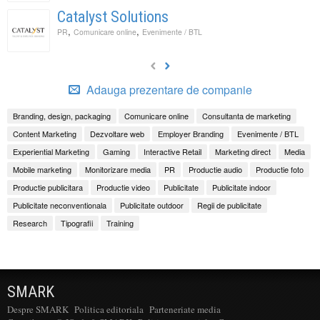
Catalyst Solutions
,
,
PR
Comunicare online
Evenimente / BTL
Adauga prezentare de companie
Branding, design, packaging
Comunicare online
Consultanta de marketing
Content Marketing
Dezvoltare web
Employer Branding
Evenimente / BTL
Experiential Marketing
Gaming
Interactive Retail
Marketing direct
Media
Mobile marketing
Monitorizare media
PR
Productie audio
Productie foto
Productie publicitara
Productie video
Publicitate
Publicitate indoor
Publicitate neconventionala
Publicitate outdoor
Regii de publicitate
Research
Tipografii
Training
SMARK
Despre SMARK
Politica editoriala
Parteneriate media