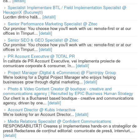
că...
[detalii]
Specialist Implementare BTL / Field Implementation Specialist @
HexagonX (București)
Lucrăm dintr-o hală...
[detalii]
Senior Performance Marketing Specialist @ Zitec
Our promise: You choose how you'll work with us: remote-first or at our
offices in Timpuri...
[detalii]
Senior SEO & GEO Specialist @ Zitec
Our promise: You choose how you'll work with us: remote-first or at our
offices in Timpuri...
[detalii]
PR Account Executive @ TOTAL PR
În calitate de PR Account Executive, vei implementa proiecte de
comunicare corporate & consumer, în...
[detalii]
Project Manager (Digital & eCommerce) @ Flaminjoy Group
We're looking for a Digital Project Manager who enjoys helping
businesses grow through digital marketing...
[detalii]
Photo & Video Content Creator @ boutique - creative and
communications agency | Recruited by EPIC Business Human Strategy
Our client is a Bucharest based boutique - creative and communications
agency, driven by one...
[detalii]
Account Director @ Kubis Interactive
We’re looking for an Account Director...
[detalii]
Media Relations Specialist @ Confident Communications
RESPONSABILITĂȚI Crearea și implementarea hands-on a strategiilor de
presă Redactarea de conținut editorial: comunicate de presă, interviuri,...
[detalii]