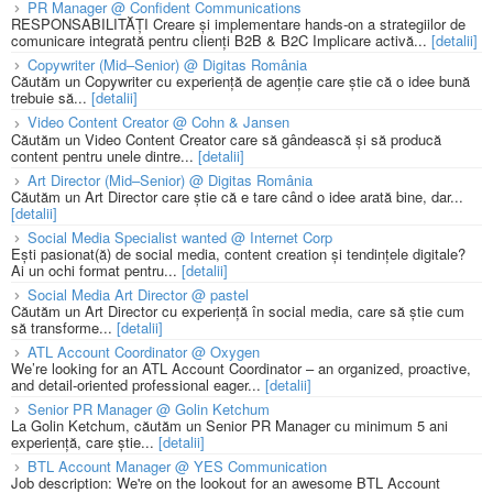
PR Manager @ Confident Communications
RESPONSABILITĂȚI Creare și implementare hands-on a strategiilor de
comunicare integrată pentru clienți B2B & B2C Implicare activă...
[detalii]
Copywriter (Mid–Senior) @ Digitas România
Căutăm un Copywriter cu experiență de agenție care știe că o idee bună
trebuie să...
[detalii]
Video Content Creator @ Cohn & Jansen
Căutăm un Video Content Creator care să gândească și să producă
content pentru unele dintre...
[detalii]
Art Director (Mid–Senior) @ Digitas România
Căutăm un Art Director care știe că e tare când o idee arată bine, dar...
[detalii]
Social Media Specialist wanted @ Internet Corp
Ești pasionat(ă) de social media, content creation și tendințele digitale?
Ai un ochi format pentru...
[detalii]
Social Media Art Director @ pastel
Căutăm un Art Director cu experiență în social media, care să știe cum
să transforme...
[detalii]
ATL Account Coordinator @ Oxygen
We’re looking for an ATL Account Coordinator – an organized, proactive,
and detail-oriented professional eager...
[detalii]
Senior PR Manager @ Golin Ketchum
La Golin Ketchum, căutăm un Senior PR Manager cu minimum 5 ani
experiență, care știe...
[detalii]
BTL Account Manager @ YES Communication
Job description: We're on the lookout for an awesome BTL Account