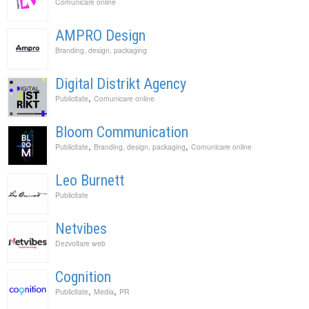
Comunicare online
AMPRO Design
Branding, design, packaging
Digital Distrikt Agency
,
Publicitate
Comunicare online
Bloom Communication
,
,
Publicitate
Branding, design, packaging
Comunicare online
Leo Burnett
Publicitate
Netvibes
Dezvoltare web
Cognition
,
,
Publicitate
Media
PR