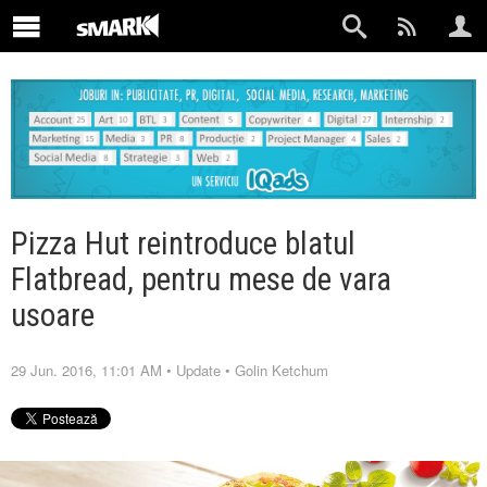
Pizza Hut reintroduce blatul
Flatbread, pentru mese de vara
usoare
29 Jun. 2016, 11:01 AM
•
Update
•
Golin Ketchum