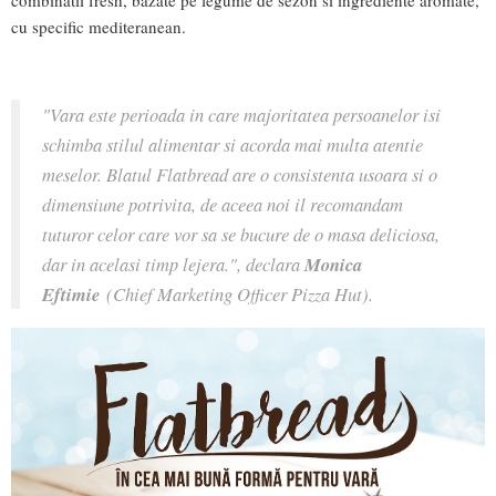
combinatii fresh, bazate pe legume de sezon si ingrediente aromate,
cu specific mediteranean.
"Vara este perioada in care majoritatea persoanelor isi
schimba stilul alimentar si acorda mai multa atentie
meselor. Blatul Flatbread are o consistenta usoara si o
dimensiune potrivita, de aceea noi il recomandam
tuturor celor care vor sa se bucure de o masa deliciosa,
dar in acelasi timp lejera.", declara
Monica
Eftimie
(Chief Marketing Officer Pizza Hut).