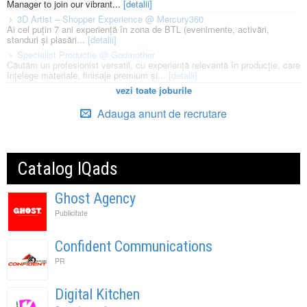
Manager to join our vibrant...
[detalii]
3D Artist – Shopper Experience @ Mercury360
Ai cel puțin 7 ani experiență în zona de BTL (evenimente, activări,
standuri și plasări...
[detalii]
Specialist Productie @ Godmother
Căutăm un profesionist versatil, cu experiență relevantă în producție, care
înțelege materiale, finisaje premium și...
[detalii]
vezi toate joburile
Adauga anunt de recrutare
Catalog IQads
Ghost Agency
Publicitate
Confident Communications
PR
Digital Kitchen