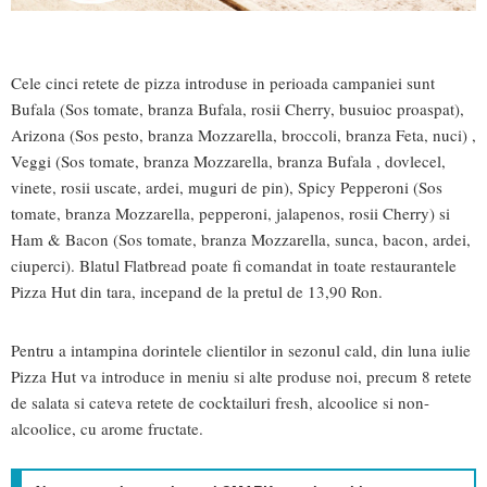
Cele cinci retete de pizza introduse in perioada campaniei sunt
Bufala (Sos tomate, branza Bufala, rosii Cherry, busuioc proaspat),
Arizona (Sos pesto, branza Mozzarella, broccoli, branza Feta, nuci) ,
Veggi (Sos tomate, branza Mozzarella, branza Bufala , dovlecel,
vinete, rosii uscate, ardei, muguri de pin), Spicy Pepperoni (Sos
tomate, branza Mozzarella, pepperoni, jalapenos, rosii Cherry) si
Ham & Bacon (Sos tomate, branza Mozzarella, sunca, bacon, ardei,
ciuperci). Blatul Flatbread poate fi comandat in toate restaurantele
Pizza Hut din tara, incepand de la pretul de 13,90 Ron.
Pentru a intampina dorintele clientilor in sezonul cald, din luna iulie
Pizza Hut va introduce in meniu si alte produse noi, precum 8 retete
de salata si cateva retete de cocktailuri fresh, alcoolice si non-
alcoolice, cu arome fructate.