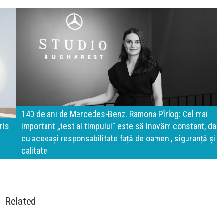
140 de ani de Mercedes-Benz. Ramona Pîrlog: Cel mai
important „test al timpului” este să inovăm constant, dar
cu aceeași responsabilitate față de oameni, siguranță și
calitate
Related