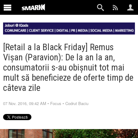
[Retail a la Black Friday] Remus
Vișan (Paravion): De la an la an,
consumatorii s-au obişnuit tot mai
mult să beneficieze de oferte timp de
câteva zile
07 Nov. 2016, 09:42 AM
•
Focus
•
Codrut Baciu