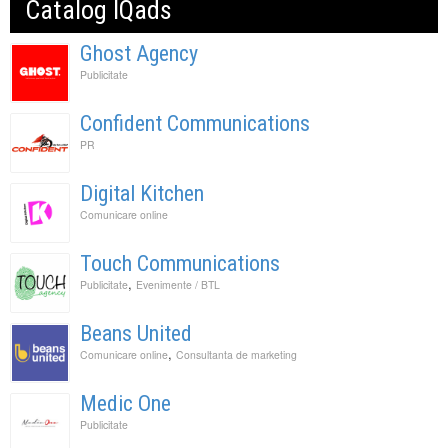
Catalog IQads
Ghost Agency
Publicitate
Confident Communications
PR
Digital Kitchen
Comunicare online
Touch Communications
,
Publicitate
Evenimente / BTL
Beans United
,
Comunicare online
Consultanta de marketing
Medic One
Publicitate