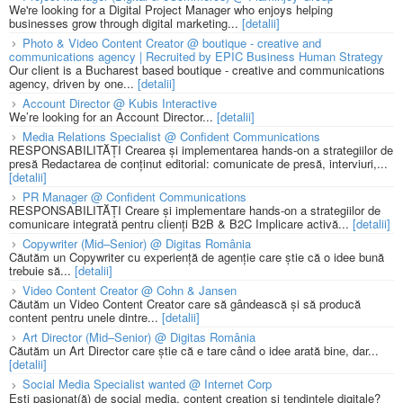
We're looking for a Digital Project Manager who enjoys helping
businesses grow through digital marketing...
[detalii]
Photo & Video Content Creator @ boutique - creative and
communications agency | Recruited by EPIC Business Human Strategy
Our client is a Bucharest based boutique - creative and communications
agency, driven by one...
[detalii]
Account Director @ Kubis Interactive
We’re looking for an Account Director...
[detalii]
Media Relations Specialist @ Confident Communications
RESPONSABILITĂȚI Crearea și implementarea hands-on a strategiilor de
presă Redactarea de conținut editorial: comunicate de presă, interviuri,...
[detalii]
PR Manager @ Confident Communications
RESPONSABILITĂȚI Creare și implementare hands-on a strategiilor de
comunicare integrată pentru clienți B2B & B2C Implicare activă...
[detalii]
Copywriter (Mid–Senior) @ Digitas România
Căutăm un Copywriter cu experiență de agenție care știe că o idee bună
trebuie să...
[detalii]
Video Content Creator @ Cohn & Jansen
Căutăm un Video Content Creator care să gândească și să producă
content pentru unele dintre...
[detalii]
Art Director (Mid–Senior) @ Digitas România
Căutăm un Art Director care știe că e tare când o idee arată bine, dar...
[detalii]
Social Media Specialist wanted @ Internet Corp
Ești pasionat(ă) de social media, content creation și tendințele digitale?