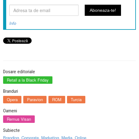
Info
Dosare editoriale
Retail a la Black Friday
Branduri
Opera
Paravion
ROM
Turcia
Oameni
Remus Visan
Subiecte
Branding
,
Corporate
,
Marketing
,
Media
,
Online