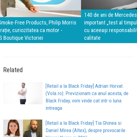
140 de ani de Mercedes-Benz. Ramona Pîrlog: Cel mai
important „test al timpului” este să inovăm constant, dar
cu aceeași responsabilitate față de oameni, siguranță și
calitate
Related
[Retail a la Black Friday] Adrian Horvat
(Vola.ro): Previzionam ca anul acesta, de
Black Friday, vom vinde cat intr-o luna
intreaga
[Retail a la Black Friday] Tia Ghinea si
Daniel Mirea (Altex), despre provocarile