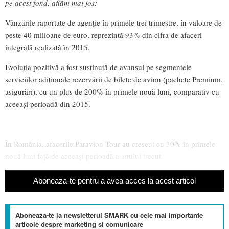
pe acest fond, aflăm mai jos:
Vânzările raportate de agenţie în primele trei trimestre, în valoare de
peste 40 milioane de euro, reprezintă 93% din cifra de afaceri
integrală realizată în 2015.
Evoluţia pozitivă a fost susţinută de avansul pe segmentele
serviciilor adiţionale rezervării de bilete de avion (pachete Premium,
asigurări), cu un plus de 200% în primele nouă luni, comparativ cu
aceeaşi perioadă din 2015.
În România, afacerile Paravion Tour au crescut cu 30% în primele
nouă luni faţă de aceeaşi perioadă a anului trecut.
Aboneaza-te pentru a avea acces la acest articol
Aboneaza-te la newsletterul SMARK cu cele mai importante
articole despre marketing si comunicare