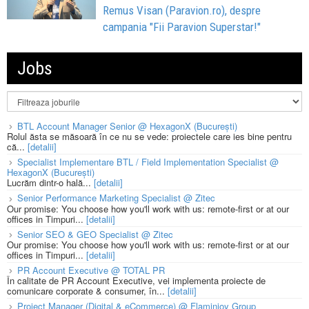
Remus Visan (Paravion.ro), despre
campania "Fii Paravion Superstar!"
Jobs
BTL Account Manager Senior @ HexagonX (București)
Rolul ăsta se măsoară în ce nu se vede: proiectele care ies bine pentru
că...
[detalii]
Specialist Implementare BTL / Field Implementation Specialist @
HexagonX (București)
Lucrăm dintr-o hală...
[detalii]
Senior Performance Marketing Specialist @ Zitec
Our promise: You choose how you'll work with us: remote-first or at our
offices in Timpuri...
[detalii]
Senior SEO & GEO Specialist @ Zitec
Our promise: You choose how you'll work with us: remote-first or at our
offices in Timpuri...
[detalii]
PR Account Executive @ TOTAL PR
În calitate de PR Account Executive, vei implementa proiecte de
comunicare corporate & consumer, în...
[detalii]
Project Manager (Digital & eCommerce) @ Flaminjoy Group