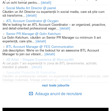
Ai un ochi format pentru...
[detalii]
Social Media Art Director @ pastel
Căutăm un Art Director cu experiență în social media, care să știe cum
să transforme...
[detalii]
ATL Account Coordinator @ Oxygen
We’re looking for an ATL Account Coordinator – an organized, proactive,
and detail-oriented professional eager...
[detalii]
Senior PR Manager @ Golin Ketchum
La Golin Ketchum, căutăm un Senior PR Manager cu minimum 5 ani
experiență, care știe...
[detalii]
BTL Account Manager @ YES Communication
Job description: We're on the lookout for an awesome BTL Account
Manager to join our vibrant...
[detalii]
3D Artist – Shopper Experience @ Mercury360
Ai cel puțin 7 ani experiență în zona de BTL (evenimente, activări,
standuri și plasări...
[detalii]
Specialist Productie @ Godmother
Căutăm un profesionist versatil, cu experiență relevantă în producție, care
înțelege materiale, finisaje premium și...
[detalii]
vezi toate joburile
Adauga anunt de recrutare