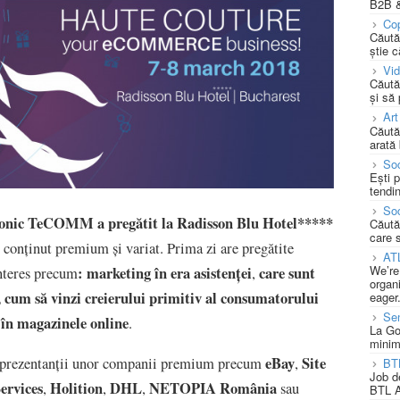
B2B &
Cop
Căută
știe c
Vi
Căută
și să
Art
Căută
arată 
Soc
Ești 
tendin
Soc
onic TeCOMM a pregătit la Radisson Blu Hotel*****
Căută
care 
 conținut premium și variat. Prima zi are pregătite
AT
We’re
: marketing în era asistenței
care sunt
interes precum
,
organi
 cum să vinzi creierului primitiv al consumatorului
eager
Se
ă în magazinele online
.
La Go
minim
eBay
Site
e reprezentanții unor companii premium precum
,
BT
Job d
ervices
Holition
DHL
NETOPIA România
,
,
,
sau
BTL A