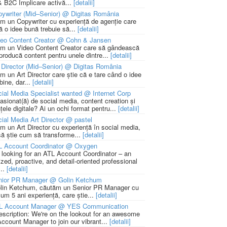
 B2C Implicare activă...
[detalii]
ywriter (Mid–Senior) @ Digitas România
m un Copywriter cu experiență de agenție care
ă o idee bună trebuie să...
[detalii]
deo Content Creator @ Cohn & Jansen
m un Video Content Creator care să gândească
 producă content pentru unele dintre...
[detalii]
 Director (Mid–Senior) @ Digitas România
m un Art Director care știe că e tare când o idee
bine, dar...
[detalii]
ial Media Specialist wanted @ Internet Corp
pasionat(ă) de social media, content creation și
țele digitale? Ai un ochi format pentru...
[detalii]
ial Media Art Director @ pastel
m un Art Director cu experiență în social media,
să știe cum să transforme...
[detalii]
L Account Coordinator @ Oxygen
 looking for an ATL Account Coordinator – an
zed, proactive, and detail-oriented professional
...
[detalii]
nior PR Manager @ Golin Ketchum
lin Ketchum, căutăm un Senior PR Manager cu
um 5 ani experiență, care știe...
[detalii]
L Account Manager @ YES Communication
escription: We're on the lookout for an awesome
ccount Manager to join our vibrant...
[detalii]