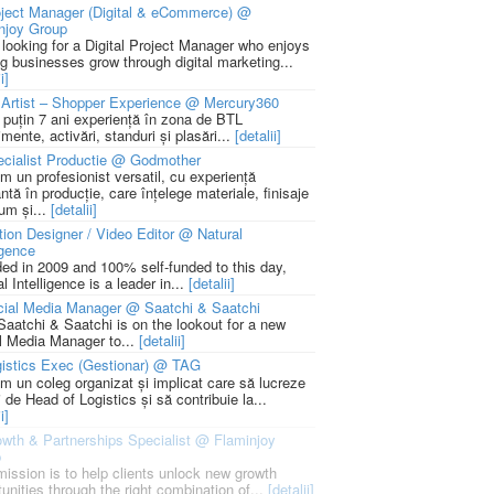
ject Manager (Digital & eCommerce) @
njoy Group
 looking for a Digital Project Manager who enjoys
ng businesses grow through digital marketing...
i]
Artist – Shopper Experience @ Mercury360
l puțin 7 ani experiență în zona de BTL
mente, activări, standuri și plasări...
[detalii]
cialist Productie @ Godmother
m un profesionist versatil, cu experiență
ntă în producție, care înțelege materiale, finisaje
um și...
[detalii]
ion Designer / Video Editor @ Natural
igence
ed in 2009 and 100% self-funded to this day,
l Intelligence is a leader in...
[detalii]
cial Media Manager @ Saatchi & Saatchi
Saatchi & Saatchi is on the lookout for a new
l Media Manager to...
[detalii]
istics Exec (Gestionar) @ TAG
m un coleg organizat și implicat care să lucreze
i de Head of Logistics și să contribuie la...
i]
wth & Partnerships Specialist @ Flaminjoy
p
mission is to help clients unlock new growth
unities through the right combination of...
[detalii]