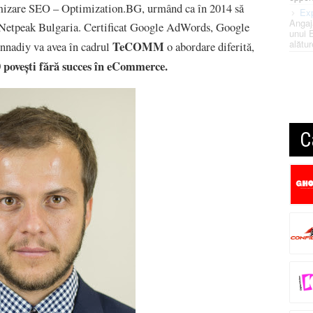
imizare SEO – Optimization.BG, urmând ca în 2014 să
Exp
Angaj
g Netpeak Bulgaria. Certificat Google AdWords, Google
unui 
alătur
TeCOMM
nnadiy va avea în cadrul
o abordare diferită,
 povești fără succes în eCommerce.
C