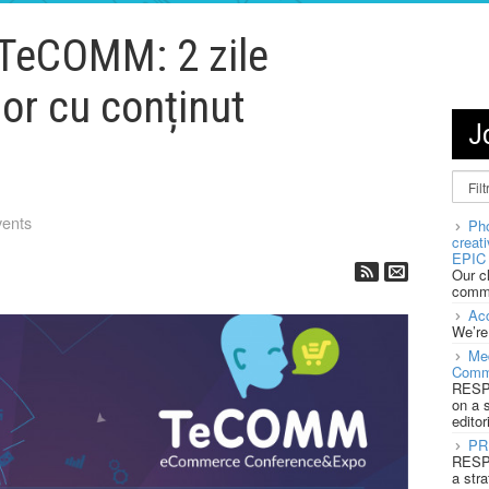
i TeCOMM: 2 zile
lor cu conținut
J
vents
Pho
creat
EPIC 
Our c
commu
Acc
We’re
Med
Comm
RESPO
on a 
editor
PR
RESPO
a stra