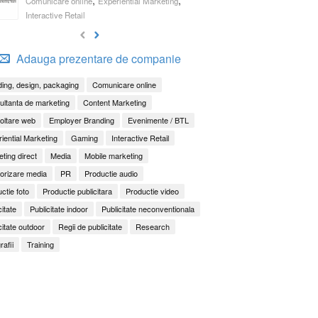
Comunicare online
Experiential Marketing
Interactive Retail
Adauga prezentare de companie
ing, design, packaging
Comunicare online
ltanta de marketing
Content Marketing
oltare web
Employer Branding
Evenimente / BTL
iential Marketing
Gaming
Interactive Retail
ting direct
Media
Mobile marketing
orizare media
PR
Productie audio
ctie foto
Productie publicitara
Productie video
citate
Publicitate indoor
Publicitate neconventionala
citate outdoor
Regii de publicitate
Research
rafii
Training