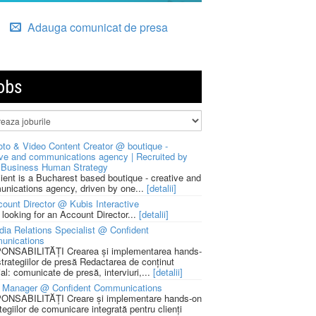
Adauga comunicat de presa
obs
to & Video Content Creator @ boutique -
ive and communications agency | Recruited by
Business Human Strategy
lient is a Bucharest based boutique - creative and
nications agency, driven by one...
[detalii]
ount Director @ Kubis Interactive
 looking for an Account Director...
[detalii]
ia Relations Specialist @ Confident
unications
NSABILITĂȚI Crearea și implementarea hands-
strategiilor de presă Redactarea de conținut
ial: comunicate de presă, interviuri,...
[detalii]
 Manager @ Confident Communications
NSABILITĂȚI Creare și implementare hands-on
tegiilor de comunicare integrată pentru clienți