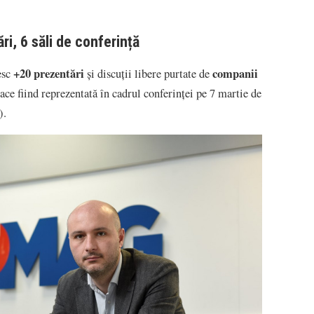
i, 6 săli de conferință
+20 prezentări
companii
esc
și discuții libere purtate de
e fiind reprezentată în cadrul conferinței pe 7 martie de
).