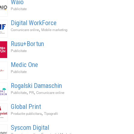
Waio
Publicitate
Digital WorkForce
,
Comunicare online
Mobile marketing
Rusu+Bortun
Publicitate
Medic One
Publicitate
Rogalski Damaschin
,
,
Publicitate
PR
Comunicare online
Global Print
,
Productie publicitara
Tipografii
Syscom Digital
,
,