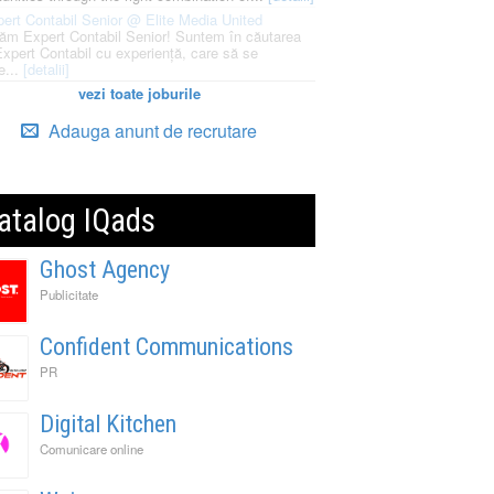
ert Contabil Senior @ Elite Media United
ăm Expert Contabil Senior! Suntem în căutarea
Expert Contabil cu experiență, care să se
e...
[detalii]
vezi toate joburile
Adauga anunt de recrutare
atalog IQads
Ghost Agency
Publicitate
Confident Communications
PR
Digital Kitchen
Comunicare online