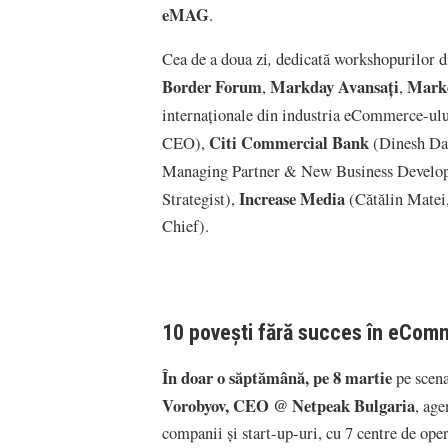
eMAG
.
,
Cea de a doua zi
dedicată workshopurilor di
Border Forum
Markday Avansați
Markd
,
,
internaționale din industria eCommerce-u
Citi Commercial Bank
CEO),
(Dinesh Dap
Managing Partner & New Business Develo
Increase Media
Strategist),
(Cătălin Matei
Chief).
10 povești fără succes în eCom
În doar o săptămână, pe 8 martie
pe scen
Vorobyov, CEO @ Netpeak Bulgaria
, age
companii și start-up-uri, cu 7 centre de oper