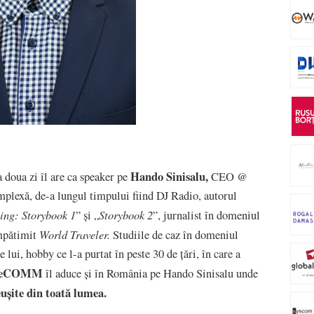
Hando Sinisalu,
a doua zi îl are ca speaker pe
CEO @
mplexă, de-a lungul timpului fiind DJ Radio, autorul
ing: Storybook 1
Storybook 2
” și „
”, jurnalist în domeniul
World Traveler.
împătimit
Studiile de caz în domeniul
ui, hobby ce l-a purtat în peste 30 de țări, în care a
TeCOMM
îl aduce și în România pe Hando Sinisalu unde
șite din toată lumea.