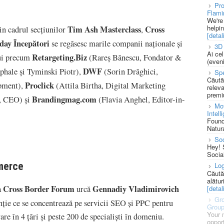
Pro
Flami
We're
helpi
Tim Ash Masterclass
Cross
n cadrul secțiunilor
,
[detali
ay Începători
se regăsesc marile companii naționale și
3D 
Ai ce
Retargeting.Biz
lui precum
(Rareș Bănescu, Fondator &
(eveni
DWF
hale și Tyminski Piotr),
(Sorin Drăghici,
Spe
Căută
Proclick
pment),
(Attila Birtha, Digital Marketing
releva
premi
Brandingmag.com
, CEO) și
(Flavia Anghel, Editor-in-
Mot
Intell
Found
Natura
So
Hey! 
Socia
merce
Log
Căută
alătur
Cross Border Forum
Gennadiy Vladimirovich
[detali
a
urcă
Gro
nție ce se concentrează pe servicii SEO și PPC pentru
Grou
Your 
are în 4 țări și peste 200 de specialiști în domeniu.
opport