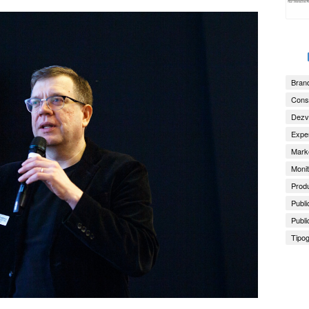
Brand
Consu
Dezv
Exper
Marke
Monit
Produ
Publi
Publi
Tipog