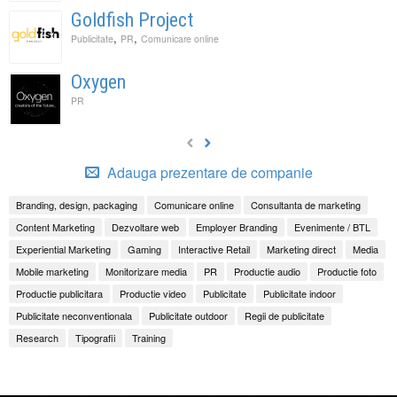
Goldfish Project
,
,
Publicitate
PR
Comunicare online
Oxygen
PR
Adauga prezentare de companie
Branding, design, packaging
Comunicare online
Consultanta de marketing
Content Marketing
Dezvoltare web
Employer Branding
Evenimente / BTL
Experiential Marketing
Gaming
Interactive Retail
Marketing direct
Media
Mobile marketing
Monitorizare media
PR
Productie audio
Productie foto
Productie publicitara
Productie video
Publicitate
Publicitate indoor
Publicitate neconventionala
Publicitate outdoor
Regii de publicitate
Research
Tipografii
Training