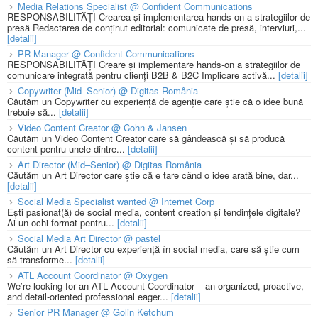
Media Relations Specialist @ Confident Communications
RESPONSABILITĂȚI Crearea și implementarea hands-on a strategiilor de
presă Redactarea de conținut editorial: comunicate de presă, interviuri,...
[detalii]
PR Manager @ Confident Communications
RESPONSABILITĂȚI Creare și implementare hands-on a strategiilor de
comunicare integrată pentru clienți B2B & B2C Implicare activă...
[detalii]
Copywriter (Mid–Senior) @ Digitas România
Căutăm un Copywriter cu experiență de agenție care știe că o idee bună
trebuie să...
[detalii]
Video Content Creator @ Cohn & Jansen
Căutăm un Video Content Creator care să gândească și să producă
content pentru unele dintre...
[detalii]
Art Director (Mid–Senior) @ Digitas România
Căutăm un Art Director care știe că e tare când o idee arată bine, dar...
[detalii]
Social Media Specialist wanted @ Internet Corp
Ești pasionat(ă) de social media, content creation și tendințele digitale?
Ai un ochi format pentru...
[detalii]
Social Media Art Director @ pastel
Căutăm un Art Director cu experiență în social media, care să știe cum
să transforme...
[detalii]
ATL Account Coordinator @ Oxygen
We’re looking for an ATL Account Coordinator – an organized, proactive,
and detail-oriented professional eager...
[detalii]
Senior PR Manager @ Golin Ketchum