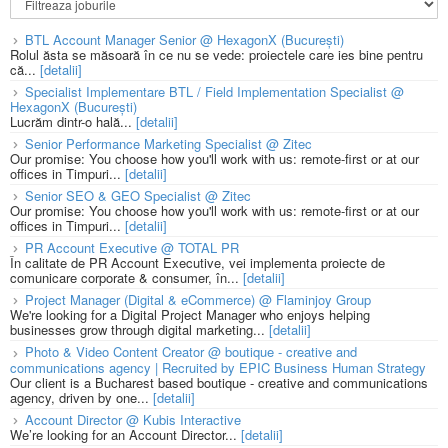
BTL Account Manager Senior @ HexagonX (București)
Rolul ăsta se măsoară în ce nu se vede: proiectele care ies bine pentru
că...
[detalii]
Specialist Implementare BTL / Field Implementation Specialist @
HexagonX (București)
Lucrăm dintr-o hală...
[detalii]
Senior Performance Marketing Specialist @ Zitec
Our promise: You choose how you'll work with us: remote-first or at our
offices in Timpuri...
[detalii]
Senior SEO & GEO Specialist @ Zitec
Our promise: You choose how you'll work with us: remote-first or at our
offices in Timpuri...
[detalii]
PR Account Executive @ TOTAL PR
În calitate de PR Account Executive, vei implementa proiecte de
comunicare corporate & consumer, în...
[detalii]
Project Manager (Digital & eCommerce) @ Flaminjoy Group
We're looking for a Digital Project Manager who enjoys helping
businesses grow through digital marketing...
[detalii]
Photo & Video Content Creator @ boutique - creative and
communications agency | Recruited by EPIC Business Human Strategy
Our client is a Bucharest based boutique - creative and communications
agency, driven by one...
[detalii]
Account Director @ Kubis Interactive
We’re looking for an Account Director...
[detalii]