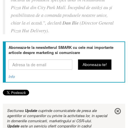
Pizza Hut din City Park Mall. Începând de astăzi au şi
posibilitatea de a comanda produsele noastre unice,
chiar la ei acasă.”
, declară
Dan Ilie
(Director General
Pizza Hut Delivery).
Aboneaza-te la newsletterul SMARK cu cele mai importante
articole despre marketing si comunicare
Info
Sectiunea
Update
cuprinde comunicatele de presa ale
agentiilor si companiilor cu privire la activitatea lor, in special
in domeniile comunicarii, marketingului si CSR-ului.
Update
este un serviciu oferit companiilor in cadrul