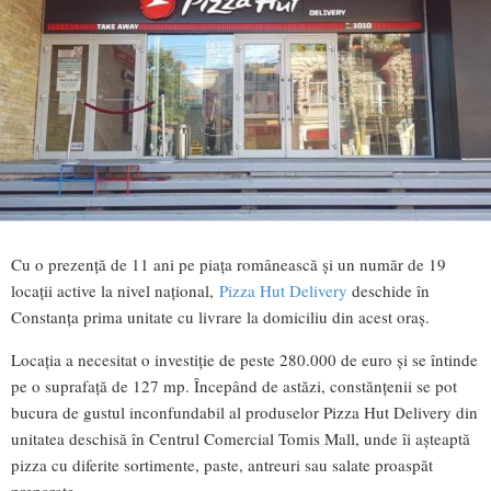
Cu o prezenţă de 11 ani pe piaţa românească şi un număr de 19
locaţii active la nivel naţional,
Pizza Hut Delivery
deschide în
Constanţa prima unitate cu livrare la domiciliu din acest oraş.
Locaţia a necesitat o investiţie de peste 280.000 de euro şi se întinde
pe o suprafaţă de 127 mp. Începând de astăzi, constănţenii se pot
bucura de gustul inconfundabil al produselor Pizza Hut Delivery din
unitatea deschisă în Centrul Comercial Tomis Mall, unde îi aşteaptă
pizza cu diferite sortimente, paste, antreuri sau salate proaspăt
preparate.