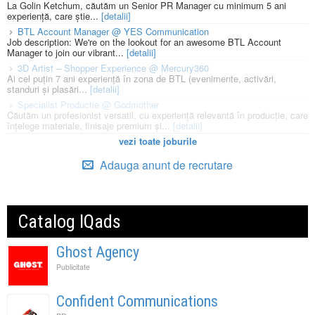
La Golin Ketchum, căutăm un Senior PR Manager cu minimum 5 ani
experiență, care știe...
[detalii]
BTL Account Manager @ YES Communication
Job description: We're on the lookout for an awesome BTL Account
Manager to join our vibrant...
[detalii]
3D Artist – Shopper Experience @ Mercury360
Ai cel puțin 7 ani experiență în zona de BTL (evenimente, activări,
standuri și plasări...
[detalii]
Specialist Productie @ Godmother
Căutăm un profesionist versatil, cu experiență relevantă în producție, care
înțelege materiale, finisaje premium și...
[detalii]
vezi toate joburile
Adauga anunt de recrutare
Catalog IQads
Ghost Agency
Publicitate
Confident Communications