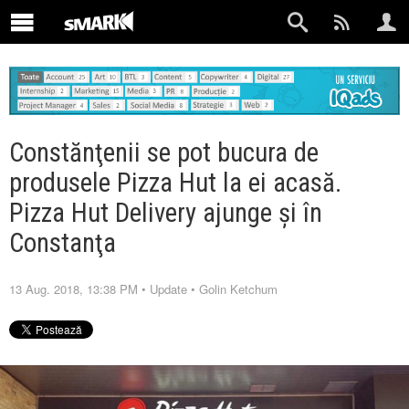
Constănţenii se pot bucura de
produsele Pizza Hut la ei acasă.
Pizza Hut Delivery ajunge şi în
Constanţa
13 Aug. 2018, 13:38 PM
•
Update
•
Golin Ketchum