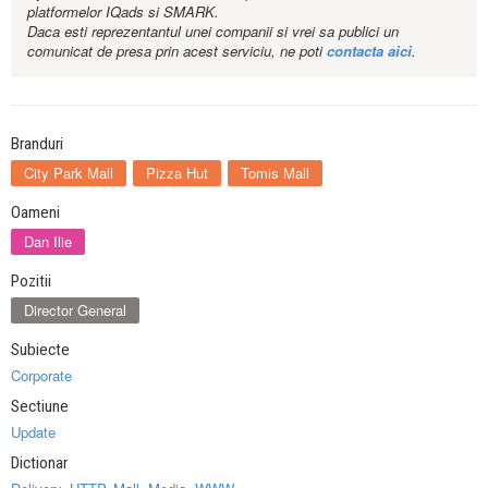
platformelor IQads si SMARK.
Daca esti reprezentantul unei companii si vrei sa publici un
comunicat de presa prin acest serviciu, ne poti
contacta aici
.
Branduri
City Park Mall
Pizza Hut
Tomis Mall
Oameni
Dan Ilie
Pozitii
Director General
Subiecte
Corporate
Sectiune
Update
Dictionar