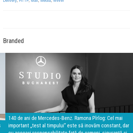
Delivery
,
HTTP
,
Mall
,
Media
,
WWW
Branded
140 de ani de Mercedes-Benz. Ramona Pîrlog: Cel mai
important „test al timpului” este să inovăm constant, dar
cu aceeași responsabilitate față de oameni, siguranță și