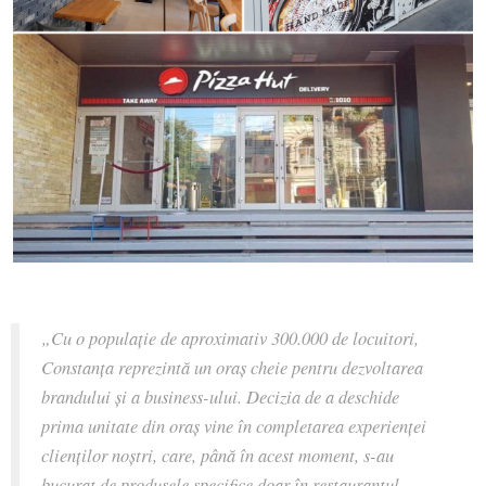
„Cu o populaţie de aproximativ 300.000 de locuitori,
Constanţa reprezintă un oraş cheie pentru dezvoltarea
brandului şi a business-ului. Decizia de a deschide
prima unitate din oraş vine în completarea experienţei
clienţilor noştri, care, până în acest moment, s-au
bucurat de produsele specifice doar în restaurantul