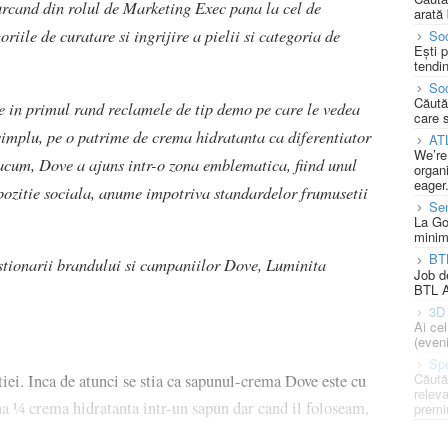
urcand din rolul de Marketing Exec pana la cel de
arată 
ile de curatare si ingrijire a pielii si categoria de
Soc
Ești 
tendin
Soc
Căută
e in primul rand reclamele de tip demo pe care le vedea
care 
 simplu, pe o patrime de crema hidratanta ca diferentiator
AT
We’re
acum, Dove a ajuns intr-o zona emblematica, fiind unul
organi
eager
pozitie sociala, anume impotriva standardelor frumusetii
Se
La Go
minim
BT
estionarii brandului si campaniilor Dove, Luminita
Job d
BTL A
3D 
Ai ce
(eveni
Spe
Căută
tiei. Inca de atunci se stia ca sapunul-crema Dove este cu
releva
na ¼ crema hidratanta intr-un sapun dar cand il foloseam,
premi