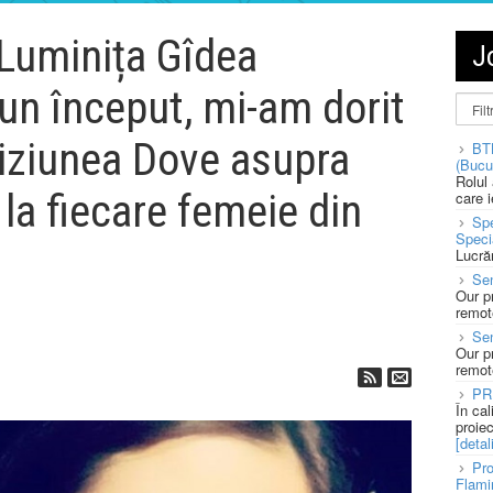
 Luminița Gîdea
J
bun început, mi-am dorit
iziunea Dove asupra
BT
(Bucu
Rolul
la fiecare femeie din
care 
Spe
Speci
Lucră
Sen
Our p
remote
Se
Our p
remote
PR
În ca
proie
[detali
Pro
Flami