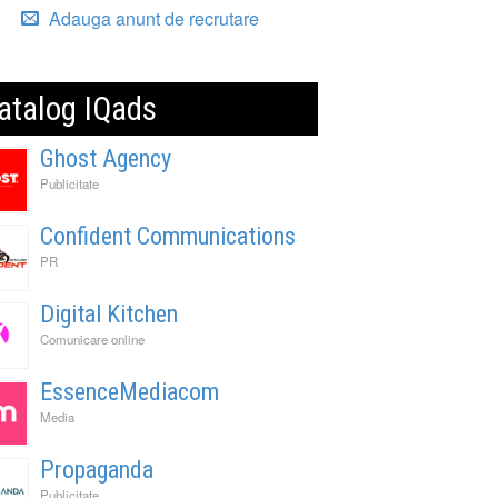
Adauga anunt de recrutare
atalog IQads
Ghost Agency
Publicitate
Confident Communications
PR
Digital Kitchen
Comunicare online
EssenceMediacom
Media
Propaganda
Publicitate