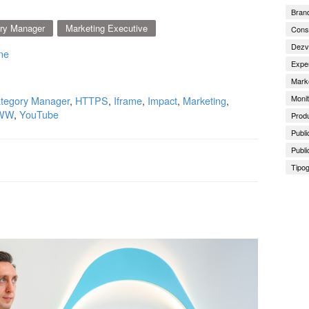
Brand
ry Manager
Marketing Executive
Consu
Dezv
ne
Exper
Marke
Monit
tegory Manager
,
HTTPS
,
Iframe
,
Impact
,
Marketing
,
WW
,
YouTube
Produ
Publi
Publi
Tipog