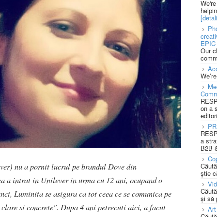
We're
helpi
[detali
Pho
creat
EPIC 
Our c
commu
Acc
We’re
Med
Comm
RESPO
on a 
editor
PR
RESPO
a stra
B2B &
Cop
er) nu a pornit lucrul pe brandul Dove din
Căută
știe c
a a intrat in Unilever in urma cu 12 ani, ocupand o
Vi
Căută
nci, Luminita se asigura ca tot ceea ce se comunica pe
și să
clare si concrete". Dupa 4 ani petrecuti aici, a facut
Art
Căută