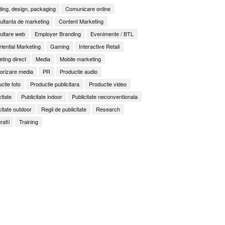
ing, design, packaging
Comunicare online
ltanta de marketing
Content Marketing
oltare web
Employer Branding
Evenimente / BTL
iential Marketing
Gaming
Interactive Retail
ting direct
Media
Mobile marketing
orizare media
PR
Productie audio
ctie foto
Productie publicitara
Productie video
citate
Publicitate indoor
Publicitate neconventionala
citate outdoor
Regii de publicitate
Research
rafii
Training