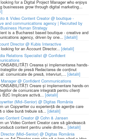
 looking for a Digital Project Manager who enjoys
ng businesses grow through digital marketing...
i]
to & Video Content Creator @ boutique -
ive and communications agency | Recruited by
Business Human Strategy
lient is a Bucharest based boutique - creative and
nications agency, driven by one...
[detalii]
ount Director @ Kubis Interactive
 looking for an Account Director...
[detalii]
ia Relations Specialist @ Confident
unications
NSABILITĂȚI Crearea și implementarea hands-
strategiilor de presă Redactarea de conținut
ial: comunicate de presă, interviuri,...
[detalii]
 Manager @ Confident Communications
NSABILITĂȚI Creare și implementare hands-on
tegiilor de comunicare integrată pentru clienți
 B2C Implicare activă...
[detalii]
ywriter (Mid–Senior) @ Digitas România
m un Copywriter cu experiență de agenție care
ă o idee bună trebuie să...
[detalii]
deo Content Creator @ Cohn & Jansen
m un Video Content Creator care să gândească
 producă content pentru unele dintre...
[detalii]
 Director (Mid–Senior) @ Digitas România
m un Art Director care știe că e tare când o idee