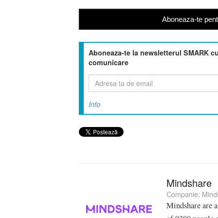
Aboneaza-te pentr
Aboneaza-te la newsletterul SMARK cu 
comunicare
Info
Mindshare
Companie:
Mind
Mindshare are a