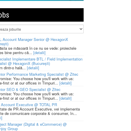
obs
L Account Manager Senior @ HexagonX
rești)
 ăsta se măsoară în ce nu se vede: proiectele
ies bine pentru că...
[detalii]
cialist Implementare BTL / Field Implementation
alist @ HexagonX (București)
m dintr-o hală...
[detalii]
ior Performance Marketing Specialist @ Zitec
romise: You choose how you'll work with us:
-first or at our offices in Timpuri...
[detalii]
nior SEO & GEO Specialist @ Zitec
romise: You choose how you'll work with us:
-first or at our offices in Timpuri...
[detalii]
 Account Executive @ TOTAL PR
litate de PR Account Executive, vei implementa
cte de comunicare corporate & consumer, în...
i]
ject Manager (Digital & eCommerce) @
njoy Group