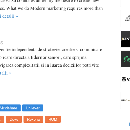
cross 86 countries united by the desire to create new
ces. What we do Modern marketing requires more than
i detalii »
IS
entie independenta de strategie, creatie si comunicare
licare directa a liderilor seniori, care sprijina
vigarea complexitatii si in luarea deciziilor potrivite
talii »
Mindshare
Unilever
s
Dove
Rexona
ROM