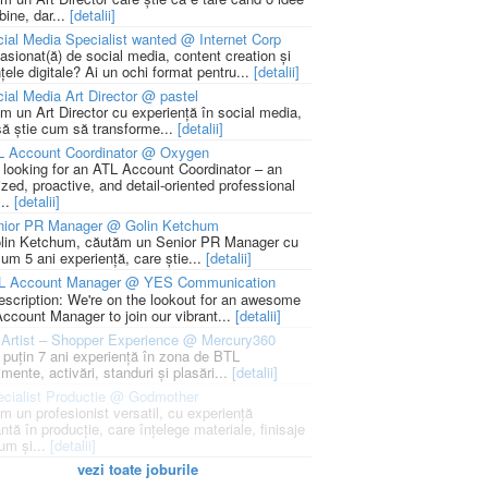
bine, dar...
[detalii]
ial Media Specialist wanted @ Internet Corp
pasionat(ă) de social media, content creation și
țele digitale? Ai un ochi format pentru...
[detalii]
ial Media Art Director @ pastel
m un Art Director cu experiență în social media,
să știe cum să transforme...
[detalii]
L Account Coordinator @ Oxygen
 looking for an ATL Account Coordinator – an
zed, proactive, and detail-oriented professional
...
[detalii]
nior PR Manager @ Golin Ketchum
lin Ketchum, căutăm un Senior PR Manager cu
um 5 ani experiență, care știe...
[detalii]
L Account Manager @ YES Communication
escription: We're on the lookout for an awesome
ccount Manager to join our vibrant...
[detalii]
Artist – Shopper Experience @ Mercury360
l puțin 7 ani experiență în zona de BTL
mente, activări, standuri și plasări...
[detalii]
cialist Productie @ Godmother
m un profesionist versatil, cu experiență
ntă în producție, care înțelege materiale, finisaje
um și...
[detalii]
vezi toate joburile