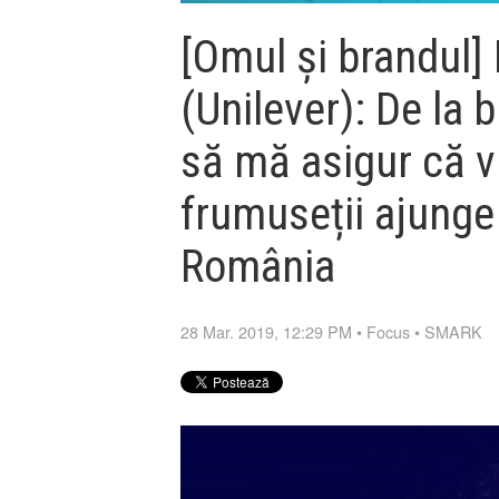
[Omul și brandul]
(Unilever): De la 
să mă asigur că v
frumuseții ajunge 
România
28 Mar. 2019, 12:29 PM
•
Focus
•
SMARK