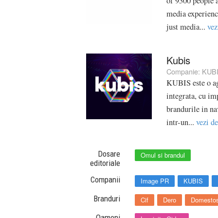
of 9300 people a
media experien
just media...
vez
Kubis
Companie:
KUB
KUBIS este o ag
integrata, cu imp
brandurile in na
intr-un...
vezi de
Dosare
Omul si brandul
editoriale
Companii
Image PR
KUBIS
Branduri
Cif
Dero
Domesto
Oameni