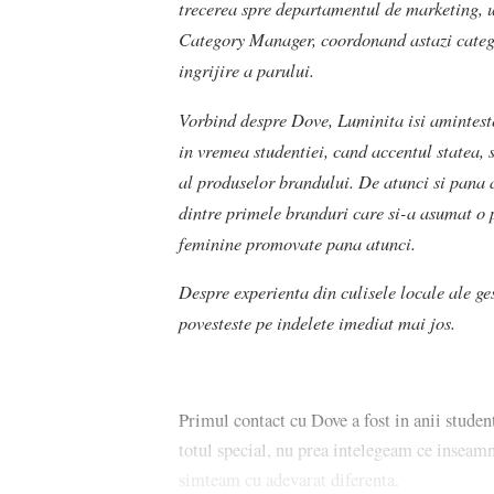
trecerea spre departamentul de marketing, 
Category Manager, coordonand astazi categori
ingrijire a parului.
Vorbind despre Dove, Luminita isi amintest
in vremea studentiei, cand accentul statea,
al produselor brandului. De atunci si pana 
dintre primele branduri care si-a asumat o 
feminine promovate pana atunci.
Despre experienta din culisele locale ale g
povesteste pe indelete imediat mai jos.
Primul contact cu Dove a fost in anii studen
totul special, nu prea intelegeam ce inseam
simteam cu adevarat diferenta.