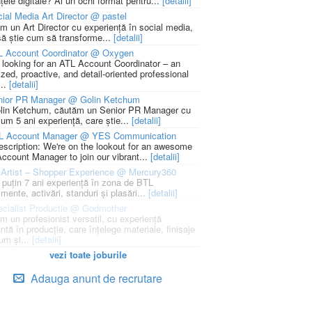
țele digitale? Ai un ochi format pentru...
[detalii]
ial Media Art Director @ pastel
m un Art Director cu experiență în social media,
să știe cum să transforme...
[detalii]
L Account Coordinator @ Oxygen
 looking for an ATL Account Coordinator – an
zed, proactive, and detail-oriented professional
...
[detalii]
nior PR Manager @ Golin Ketchum
lin Ketchum, căutăm un Senior PR Manager cu
um 5 ani experiență, care știe...
[detalii]
L Account Manager @ YES Communication
escription: We're on the lookout for an awesome
ccount Manager to join our vibrant...
[detalii]
Artist – Shopper Experience @ Mercury360
l puțin 7 ani experiență în zona de BTL
mente, activări, standuri și plasări...
[detalii]
cialist Productie @ Godmother
m un profesionist versatil, cu experiență
ntă în producție, care înțelege materiale, finisaje
um și...
[detalii]
vezi toate joburile
Adauga anunt de recrutare