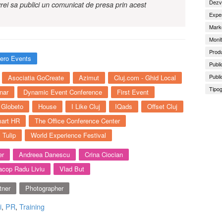
Dezv
rei sa publici un comunicat de presa prin acest
Exper
Marke
Monit
Produ
bero Events
Publi
Publi
Asociatia GoCreate
Azimut
Cluj.com - Ghid Local
Tipog
nar
Dynamic Event Conference
First Event
Globeto
House
I Like Cluj
IQads
Offset Cluj
art HR
The Office Conference Center
Tulip
World Experience Festival
er
Andreea Danescu
Crina Ciocian
acop Radu Liviu
Vlad But
tner
Photographer
i
,
PR
,
Training