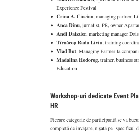
Experience Festival
Crina A. Ciocian
, managing partner, L
Anca Dinu
, jurnalist, PR, owner Apar
Andi Daiszler
, marketing manager Daisl
Tîrnăcop Radu Liviu
, training coord
Vlad But
, Managing Partner la compa
Madalina Hodorog
, trainer, business 
Education
Workshop-uri dedicate Event Plann
HR
Fiecare categorie de participantă se va bucu
completă de învăţare, nişată pe specificul de