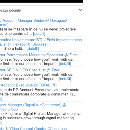
L Account Manager Senior @ HexagonX
rești)
 ăsta se măsoară în ce nu se vede: proiectele
ies bine pentru că...
[detalii]
cialist Implementare BTL / Field Implementation
alist @ HexagonX (București)
m dintr-o hală...
[detalii]
ior Performance Marketing Specialist @ Zitec
romise: You choose how you'll work with us:
-first or at our offices in Timpuri...
[detalii]
nior SEO & GEO Specialist @ Zitec
romise: You choose how you'll work with us:
-first or at our offices in Timpuri...
[detalii]
 Account Executive @ TOTAL PR
litate de PR Account Executive, vei implementa
cte de comunicare corporate & consumer, în...
i]
ject Manager (Digital & eCommerce) @
njoy Group
 looking for a Digital Project Manager who enjoys
ng businesses grow through digital marketing...
i]
to & Video Content Creator @ boutique -