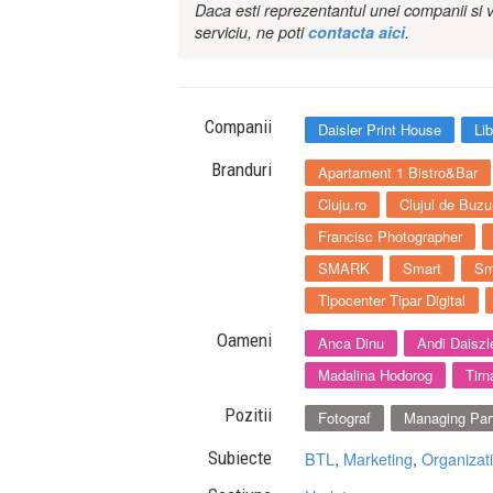
Daca esti reprezentantul unei companii si v
serviciu, ne poti
contacta aici
.
Companii
Daisler Print House
Li
Branduri
Apartament 1 Bistro&Bar
Cluju.ro
Clujul de Buzu
Francisc Photographer
SMARK
Smart
Sm
Tipocenter Tipar Digital
Oameni
Anca Dinu
Andi Daiszl
Madalina Hodorog
Tirn
Pozitii
Fotograf
Managing Par
Subiecte
BTL
,
Marketing
,
Organizati