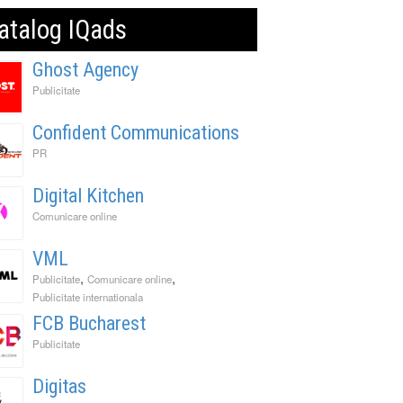
atalog IQads
Ghost Agency
Publicitate
Confident Communications
PR
Digital Kitchen
Comunicare online
VML
,
,
Publicitate
Comunicare online
Publicitate internationala
FCB Bucharest
Publicitate
Digitas