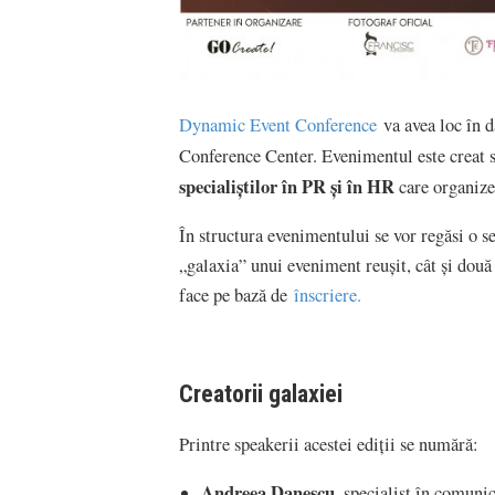
Dynamic Event Conference
va avea loc în 
Conference Center. Evenimentul este creat 
specialiştilor în PR şi în HR
care organize
În structura evenimentului se vor regăsi o s
„galaxia” unui eveniment reuşit, cât şi două 
face pe bază de
înscriere.
Creatorii galaxiei
Printre speakerii acestei ediţii se numără:
Andreea Danescu
, specialist în comuni