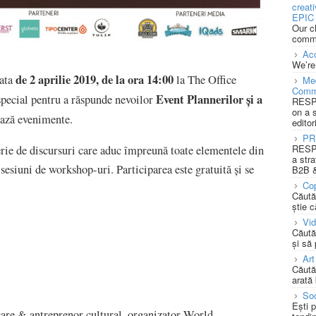
creat
EPIC 
Our c
commu
Acc
We’re
de 2 aprilie 2019, de la ora 14:00
data
la The Office
Med
Comm
Event Plannerilor şi a
special pentru a răspunde nevoilor
RESPO
on a 
ază evenimente.
editor
PR
RESPO
erie de discursuri care aduc împreună toate elementele din
a stra
sesiuni de workshop-uri. Participarea este gratuită și se
B2B &
Cop
Căută
știe c
Vi
Căută
și să
Art
Căută
arată 
Soc
Ești 
care & antreprenor cultural, organizator World