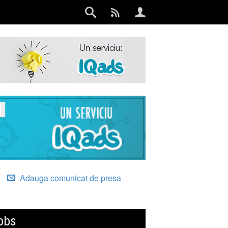
Adauga comunicat de presa
obs