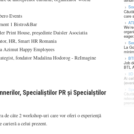
tendin
Soc
Căută
ibero Events
care 
AT
tament 1 Bistro&Bar
We’re
organi
er Print House, președinte Daisler Asociatia
eager
inator, HR, Smart HR Romania
Se
La Go
nia Azimut Happy Employees
minim
strategist, fondator Madalina Hodorog - ReImagine
BT
Job d
BTL A
3D 
Ai ce
(eveni
Spe
erilor, Specialiştilor PR şi Specialştilor
Căută
releva
premi
ra de câte 2 workshop-uri care vor oferi o experienţă
 carieră a celui prezent.