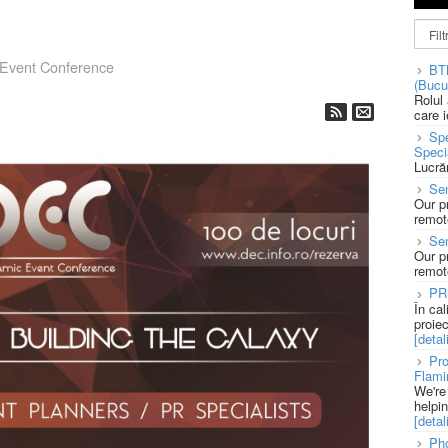
Event Conference
BT
(Bucu
Rolul
care 
Spe
Speci
Lucră
Sen
Our p
remote
Se
Our p
remote
PR
În ca
proie
[detali
Pro
Flami
We're
helpi
[detali
Pho