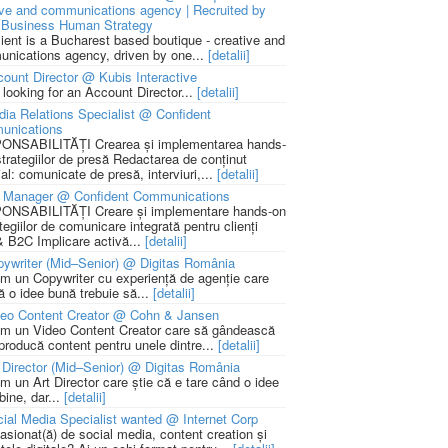
ive and communications agency | Recruited by
Business Human Strategy
lient is a Bucharest based boutique - creative and
nications agency, driven by one...
[detalii]
ount Director @ Kubis Interactive
 looking for an Account Director...
[detalii]
ia Relations Specialist @ Confident
unications
NSABILITĂȚI Crearea și implementarea hands-
strategiilor de presă Redactarea de conținut
ial: comunicate de presă, interviuri,...
[detalii]
 Manager @ Confident Communications
NSABILITĂȚI Creare și implementare hands-on
tegiilor de comunicare integrată pentru clienți
 B2C Implicare activă...
[detalii]
ywriter (Mid–Senior) @ Digitas România
m un Copywriter cu experiență de agenție care
ă o idee bună trebuie să...
[detalii]
deo Content Creator @ Cohn & Jansen
m un Video Content Creator care să gândească
 producă content pentru unele dintre...
[detalii]
 Director (Mid–Senior) @ Digitas România
m un Art Director care știe că e tare când o idee
bine, dar...
[detalii]
ial Media Specialist wanted @ Internet Corp
pasionat(ă) de social media, content creation și