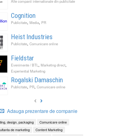
Alte companii internationale din publicitate
Cognition
,
,
Publicitate
Media
PR
Heist Industries
,
Publicitate
Comunicare online
Fieldstar
,
,
Evenimente / BTL
Marketing direct
Experiential Marketing
Rogalski Damaschin
,
,
Publicitate
PR
Comunicare online
Adauga prezentare de companie
ing, design, packaging
Comunicare online
ltanta de marketing
Content Marketing