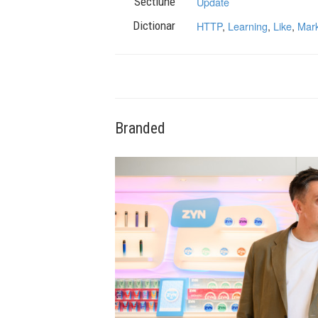
Sectiune
Update
Dictionar
HTTP
,
Learning
,
Like
,
Mark
Branded