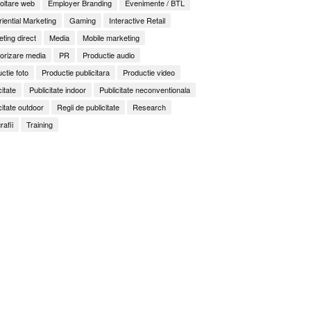
oltare web
Employer Branding
Evenimente / BTL
iential Marketing
Gaming
Interactive Retail
ting direct
Media
Mobile marketing
orizare media
PR
Productie audio
ctie foto
Productie publicitara
Productie video
citate
Publicitate indoor
Publicitate neconventionala
citate outdoor
Regii de publicitate
Research
rafii
Training