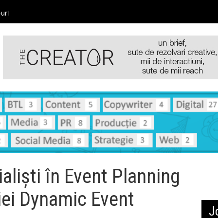
uri
alişti în Event Planning
xiei Dynamic Event
J