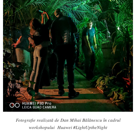
Fotografie realizată de Dan Mihai Bălănescu în cadrul
workshopului Huawei #LightUptheNight