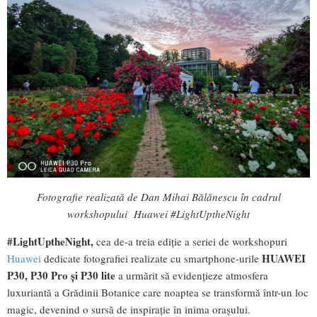
Fotografie realizată de Dan Mihai Bălănescu în cadrul
workshopului Huawei #LightUptheNight
#LightUptheNight,
cea de-a treia ediție a seriei de workshopuri
HUAWEI
Huawei
dedicate fotografiei realizate cu smartphone-urile
P30, P30 Pro
și P30 lite
a urmărit să evidențieze atmosfera
luxuriantă a Grădinii Botanice care noaptea se transformă într-un loc
magic, devenind o sursă de inspirație în inima orașului.