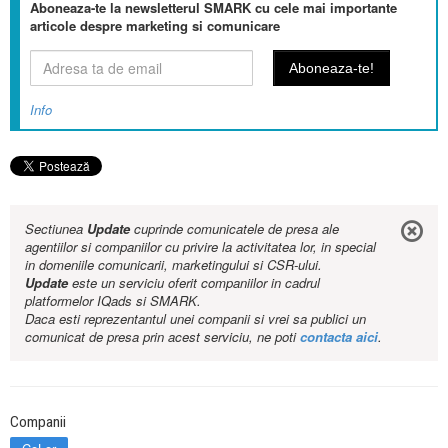
Aboneaza-te la newsletterul SMARK cu cele mai importante
articole despre marketing si comunicare
Info
Sectiunea
Update
cuprinde comunicatele de presa ale
agentiilor si companiilor cu privire la activitatea lor, in special
in domeniile comunicarii, marketingului si CSR-ului.
Update
este un serviciu oferit companiilor in cadrul
platformelor IQads si SMARK.
Daca esti reprezentantul unei companii si vrei sa publici un
comunicat de presa prin acest serviciu, ne poti
contacta aici
.
Companii