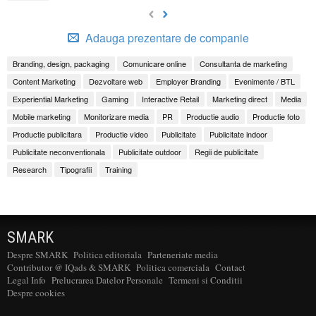
Adauga prezentare de companie
Branding, design, packaging
Comunicare online
Consultanta de marketing
Content Marketing
Dezvoltare web
Employer Branding
Evenimente / BTL
Experiential Marketing
Gaming
Interactive Retail
Marketing direct
Media
Mobile marketing
Monitorizare media
PR
Productie audio
Productie foto
Productie publicitara
Productie video
Publicitate
Publicitate indoor
Publicitate neconventionala
Publicitate outdoor
Regii de publicitate
Research
Tipografii
Training
SMARK
Despre SMARK
Politica editoriala
Parteneriate media
Contributor @ IQads & SMARK
Politica comerciala
Contact
Legal Info
Prelucrarea Datelor Personale
Termeni si Conditii
Despre cookies