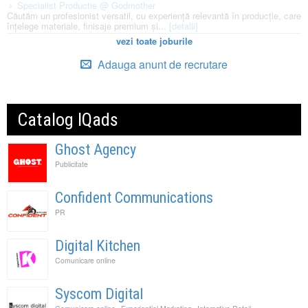
Specialist Productie @ Godmother
Căutăm un profesionist versatil, cu experiență relevantă în producție, care
înțelege materiale, finisaje premium și...
[detalii]
vezi toate joburile
Adauga anunt de recrutare
Catalog IQads
Ghost Agency
Publicitate
Confident Communications
PR
Digital Kitchen
Comunicare online
Syscom Digital
,
,