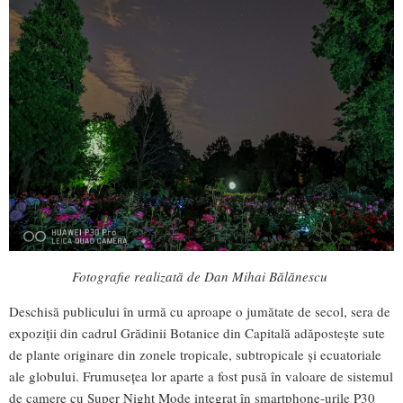
Fotografie realizată de Dan Mihai Bălănescu
Deschisă publicului în urmă cu aproape o jumătate de secol, sera de
expoziții din cadrul Grădinii Botanice din Capitală adăpostește sute
de plante originare din zonele tropicale, subtropicale și ecuatoriale
ale globului. Frumusețea lor aparte a fost pusă în valoare de sistemul
de camere cu Super Night Mode integrat în smartphone-urile P30