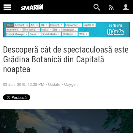
Descoperă cât de spectaculoasă este
Grădina Botanică din Capitală
noaptea
03 Jun. 2019, 12:28 PM
•
Update
•
Oxygen