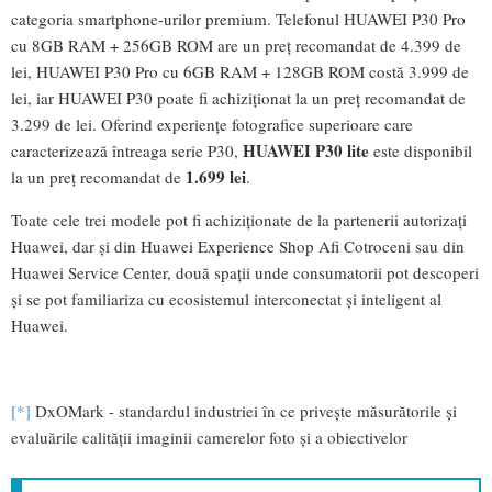
categoria smartphone-urilor premium. Telefonul HUAWEI P30 Pro
cu 8GB RAM + 256GB ROM are un preț recomandat de 4.399 de
lei, HUAWEI P30 Pro cu 6GB RAM + 128GB ROM costă 3.999 de
lei, iar HUAWEI P30 poate fi achiziționat la un preț recomandat de
3.299 de lei. Oferind experiențe fotografice superioare care
HUAWEI P30 lite
caracterizează întreaga serie P30,
este disponibil
1.699 lei
la un preț recomandat de
.
Toate cele trei modele pot fi achiziționate de la partenerii autorizați
Huawei, dar și din Huawei Experience Shop Afi Cotroceni sau din
Huawei Service Center, două spații unde consumatorii pot descoperi
și se pot familiariza cu ecosistemul interconectat și inteligent al
Huawei.
[*]
DxOMark - standardul industriei în ce privește măsurătorile și
evaluările calității imaginii camerelor foto și a obiectivelor