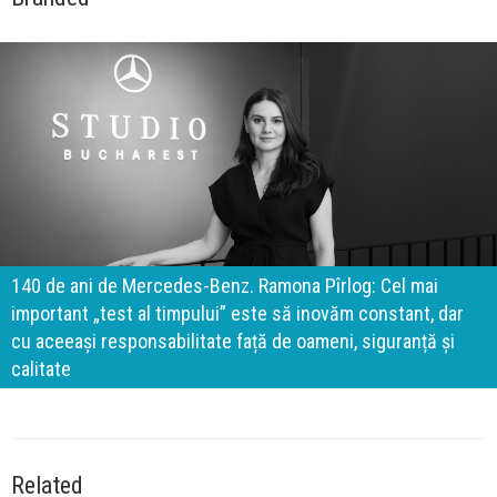
140 de ani de Mercedes-Benz. Ramona Pîrlog: Cel mai
important „test al timpului” este să inovăm constant, dar
cu aceeași responsabilitate față de oameni, siguranță și
calitate
Related