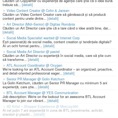
Căutăm un Copywriter cu experiență de agenție care știe că o idee bună
trebuie să...
[detalii]
Video Content Creator @ Cohn & Jansen
Căutăm un Video Content Creator care să gândească și să producă
content pentru unele dintre...
[detalii]
Art Director (Mid–Senior) @ Digitas România
Căutăm un Art Director care știe că e tare când o idee arată bine, dar...
[detalii]
Social Media Specialist wanted @ Internet Corp
Ești pasionat(ă) de social media, content creation și tendințele digitale?
Ai un ochi format pentru...
[detalii]
Social Media Art Director @ pastel
Căutăm un Art Director cu experiență în social media, care să știe cum
să transforme...
[detalii]
ATL Account Coordinator @ Oxygen
We’re looking for an ATL Account Coordinator – an organized, proactive,
and detail-oriented professional eager...
[detalii]
Senior PR Manager @ Golin Ketchum
La Golin Ketchum, căutăm un Senior PR Manager cu minimum 5 ani
experiență, care știe...
[detalii]
BTL Account Manager @ YES Communication
Job description: We're on the lookout for an awesome BTL Account
Manager to join our vibrant...
[detalii]
3D Artist – Shopper Experience @ Mercury360
Ai cel puțin 7 ani experiență în zona de BTL (evenimente, activări,
standuri și plasări...
[detalii]