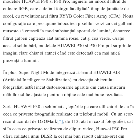
modelele HUAWEI P30 si P30 Pro, inginerii au înlocuit filtrul de
culoare RGB, care a definit fotografia digitală timp de jumătate de
secol, cu revoluționarul filtru RYYB Color Filter Array (CFA). Noua
configurație care presupune înlocuirea pixelilor verzi cu cei galbeni,
reușește să crească în mod substanțial aportul de lumină, deoarece
filtrul galben captează atât lumina roșie, cât și cea verde. Grație
acestei schimbări, modelele HUAWEI P30 si P30 Pro pot surprinde
imagini clare chiar și atunci când este detectată cea mai mică
prezență a luminii.
În plus, Super Night Mode integrează sistemul HUAWEI AIS
(Artificial Intelligence Stabilization) cu detecția obiectului
fotografiat, astfel încât distorsionările apărute din cauza mișcării
mâinilor să fie ajustate pentru a obține cele mai bune rezultate.
Seria HUAWEI P30 a schimbat așteptările pe care utilizatorii le au în
ceea ce privește fotografiile realizate cu telefonul mobil. Cu un scor-
record acordat de DxOMark
[*]
, de 112, atât în cazul fotografiei, cât
și în ceea ce privește realizarea de clipuri video, Huawei P30 Pro
oferă calitatea unui DLSR la cel mai bun raport calitate-preț din