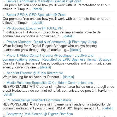
Senior Performance Marketing Specialist @ Zitec
Our promise: You choose how you'll work with us: remote-first or at our
offices in Timpuri...
[detalii]
Senior SEO & GEO Specialist @ Zitec
Our promise: You choose how you'll work with us: remote-first or at our
offices in Timpuri...
[detalii]
PR Account Executive @ TOTAL PR
În calitate de PR Account Executive, vei implementa proiecte de
comunicare corporate & consumer, în...
[detalii]
Project Manager (Digital & eCommerce) @ Flaminjoy Group
We're looking for a Digital Project Manager who enjoys helping
businesses grow through digital marketing...
[detalii]
Photo & Video Content Creator @ boutique - creative and
communications agency | Recruited by EPIC Business Human Strategy
Our client is a Bucharest based boutique - creative and communications
agency, driven by one...
[detalii]
Account Director @ Kubis Interactive
We’re looking for an Account Director...
[detalii]
Media Relations Specialist @ Confident Communications
RESPONSABILITĂȚI Crearea și implementarea hands-on a strategiilor de
presă Redactarea de conținut editorial: comunicate de presă, interviuri,...
[detalii]
PR Manager @ Confident Communications
RESPONSABILITĂȚI Creare și implementare hands-on a strategiilor de
comunicare integrată pentru clienți B2B & B2C Implicare activă...
[detalii]
Copywriter (Mid–Senior) @ Digitas România