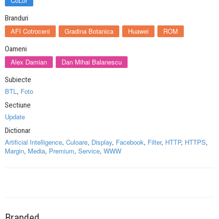
CoLor
Branduri
AFI Cotroceni
Gradina Botanica
Huawei
ROM
Oameni
Alex Damian
Dan Mihai Balanescu
Subiecte
BTL
,
Foto
Sectiune
Update
Dictionar
Artificial Intelligence
,
Culoare
,
Display
,
Facebook
,
Filter
,
HTTP
,
HTTPS
,
Margin
,
Media
,
Premium
,
Service
,
WWW
Branded