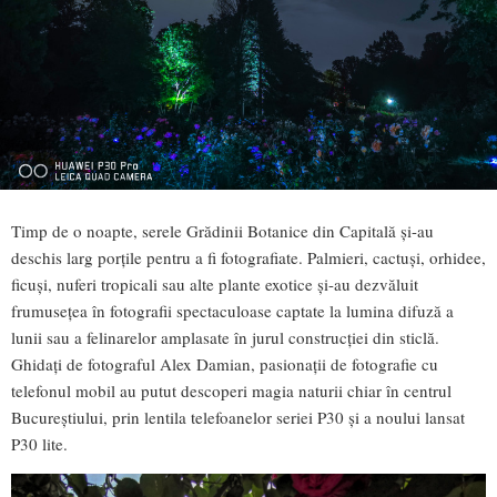
Timp de o noapte, serele Grădinii Botanice din Capitală și-au
deschis larg porțile pentru a fi fotografiate. Palmieri, cactuși, orhidee,
ficuși, nuferi tropicali sau alte plante exotice și-au dezvăluit
frumusețea în fotografii spectaculoase captate la lumina difuză a
lunii sau a felinarelor amplasate în jurul construcției din sticlă.
Ghidați de fotograful Alex Damian, pasionații de fotografie cu
telefonul mobil au putut descoperi magia naturii chiar în centrul
Bucureștiului, prin lentila telefoanelor seriei P30 și a noului lansat
P30 lite.