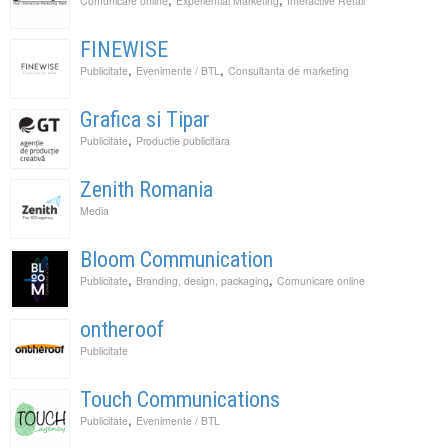
Comunicare online
Experiential Marketing
Interactive Retail
FINEWISE
,
,
Publicitate
Evenimente / BTL
Consultanta de marketing
Grafica si Tipar
,
Publicitate
Productie publicitara
Zenith Romania
Media
Bloom Communication
,
,
Publicitate
Branding, design, packaging
Comunicare online
ontheroof
Publicitate
Touch Communications
,
Publicitate
Evenimente / BTL