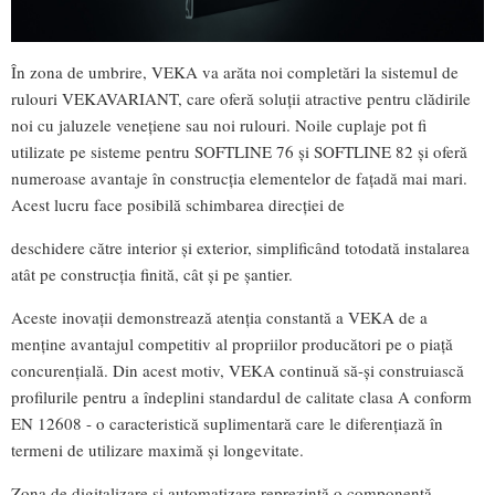
În zona de umbrire, VEKA va arăta noi completări la sistemul de
rulouri VEKAVARIANT, care oferă soluții atractive pentru clădirile
noi cu jaluzele venețiene sau noi rulouri. Noile cuplaje pot fi
utilizate pe sisteme pentru SOFTLINE 76 și SOFTLINE 82 și oferă
numeroase avantaje în construcția elementelor de fațadă mai mari.
Acest lucru face posibilă schimbarea direcției de
deschidere către interior și exterior, simplificând totodată instalarea
atât pe construcția finită, cât și pe șantier.
Aceste inovații demonstrează atenția constantă a VEKA de a
menține avantajul competitiv al propriilor producători pe o piață
concurențială. Din acest motiv, VEKA continuă să-și construiască
profilurile pentru a îndeplini standardul de calitate clasa A conform
EN 12608 - o caracteristică suplimentară care le diferențiază în
termeni de utilizare maximă și longevitate.
Zona de digitalizare și automatizare reprezintă o componentă