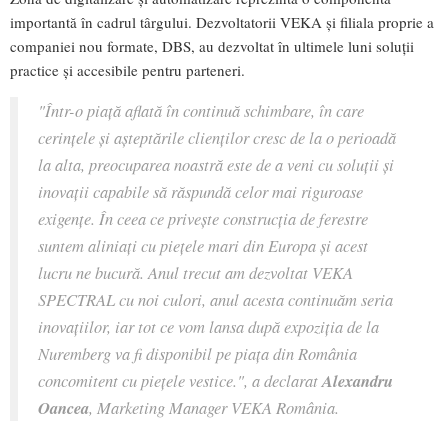
importantă în cadrul târgului. Dezvoltatorii VEKA și filiala proprie a
companiei nou formate, DBS, au dezvoltat în ultimele luni soluții
practice și accesibile pentru parteneri.
"Într-o piaţă aflată în continuă schimbare, în care
cerinţele şi aşteptările clienţilor cresc de la o perioadă
la alta, preocuparea noastră este de a veni cu soluții și
inovații capabile să răspundă celor mai riguroase
exigenţe. În ceea ce privește construcția de ferestre
suntem aliniați cu piețele mari din Europa și acest
lucru ne bucură. Anul trecut am dezvoltat VEKA
SPECTRAL cu noi culori, anul acesta continuăm seria
inovațiilor, iar tot ce vom lansa după expoziția de la
Nuremberg va fi disponibil pe piața din România
concomitent cu piețele vestice.", a declarat
Alexandru
Oancea
, Marketing Manager VEKA România.