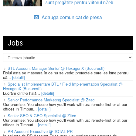
sunt pregătite pentru viitorul nZeb
Adauga comunicat de presa
Jobs
BTL Account Manager Senior @ HexagonX (București)
Rolul ăsta se măsoară în ce nu se vede: proiectele care ies bine pentru
că...
[detalii]
Specialist Implementare BTL / Field Implementation Specialist @
HexagonX (București)
Lucrăm dintr-o hală...
[detalii]
Senior Performance Marketing Specialist @ Zitec
Our promise: You choose how you'll work with us: remote-first or at our
offices in Timpuri...
[detalii]
Senior SEO & GEO Specialist @ Zitec
Our promise: You choose how you'll work with us: remote-first or at our
offices in Timpuri...
[detalii]
PR Account Executive @ TOTAL PR
În calitate de PR Account Executive, vei implementa proiecte de