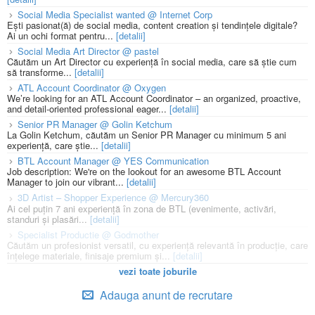
Social Media Specialist wanted @ Internet Corp
Ești pasionat(ă) de social media, content creation și tendințele digitale?
Ai un ochi format pentru...
[detalii]
Social Media Art Director @ pastel
Căutăm un Art Director cu experiență în social media, care să știe cum
să transforme...
[detalii]
ATL Account Coordinator @ Oxygen
We’re looking for an ATL Account Coordinator – an organized, proactive,
and detail-oriented professional eager...
[detalii]
Senior PR Manager @ Golin Ketchum
La Golin Ketchum, căutăm un Senior PR Manager cu minimum 5 ani
experiență, care știe...
[detalii]
BTL Account Manager @ YES Communication
Job description: We're on the lookout for an awesome BTL Account
Manager to join our vibrant...
[detalii]
3D Artist – Shopper Experience @ Mercury360
Ai cel puțin 7 ani experiență în zona de BTL (evenimente, activări,
standuri și plasări...
[detalii]
Specialist Productie @ Godmother
Căutăm un profesionist versatil, cu experiență relevantă în producție, care
înțelege materiale, finisaje premium și...
[detalii]
vezi toate joburile
Adauga anunt de recrutare