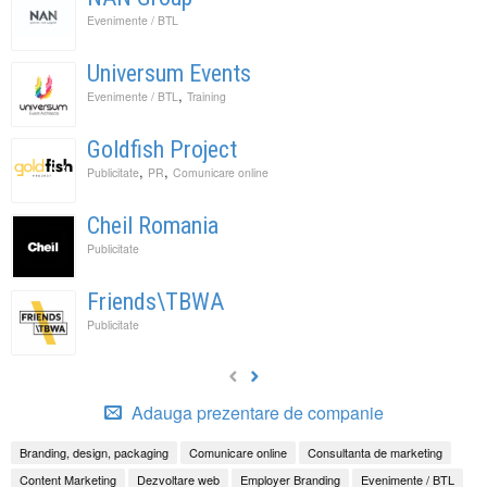
Evenimente / BTL
Universum Events
,
Evenimente / BTL
Training
Goldfish Project
,
,
Publicitate
PR
Comunicare online
Cheil Romania
Publicitate
Friends\TBWA
Publicitate
Adauga prezentare de companie
Branding, design, packaging
Comunicare online
Consultanta de marketing
Content Marketing
Dezvoltare web
Employer Branding
Evenimente / BTL