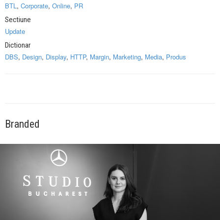
BTL
,
Corporate
,
Online
,
PR
Sectiune
Update
Dictionar
DBS
,
Design
,
Display
,
HTTP
,
Margin
,
Marketing
,
Media
,
Produs
Branded