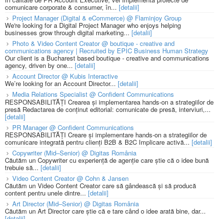
comunicare corporate & consumer, în...
[detalii]
Project Manager (Digital & eCommerce) @ Flaminjoy Group
We're looking for a Digital Project Manager who enjoys helping
businesses grow through digital marketing...
[detalii]
Photo & Video Content Creator @ boutique - creative and
communications agency | Recruited by EPIC Business Human Strategy
Our client is a Bucharest based boutique - creative and communications
agency, driven by one...
[detalii]
Account Director @ Kubis Interactive
We’re looking for an Account Director...
[detalii]
Media Relations Specialist @ Confident Communications
RESPONSABILITĂȚI Crearea și implementarea hands-on a strategiilor de
presă Redactarea de conținut editorial: comunicate de presă, interviuri,...
[detalii]
PR Manager @ Confident Communications
RESPONSABILITĂȚI Creare și implementare hands-on a strategiilor de
comunicare integrată pentru clienți B2B & B2C Implicare activă...
[detalii]
Copywriter (Mid–Senior) @ Digitas România
Căutăm un Copywriter cu experiență de agenție care știe că o idee bună
trebuie să...
[detalii]
Video Content Creator @ Cohn & Jansen
Căutăm un Video Content Creator care să gândească și să producă
content pentru unele dintre...
[detalii]
Art Director (Mid–Senior) @ Digitas România
Căutăm un Art Director care știe că e tare când o idee arată bine, dar...
[detalii]