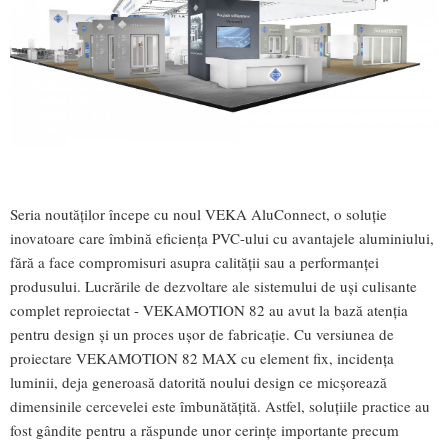
Seria noutăților începe cu noul VEKA AluConnect, o soluție
inovatoare care îmbină eficiența PVC-ului cu avantajele aluminiului,
fără a face compromisuri asupra calității sau a performanței
produsului. Lucrările de dezvoltare ale sistemului de uși culisante
complet reproiectat - VEKAMOTION 82 au avut la bază atenția
pentru design și un proces ușor de fabricație. Cu versiunea de
proiectare VEKAMOTION 82 MAX cu element fix, incidența
luminii, deja generoasă datorită noului design ce micșorează
dimensinile cercevelei este îmbunătățită. Astfel, soluțiile practice au
fost gândite pentru a răspunde unor cerințe importante precum