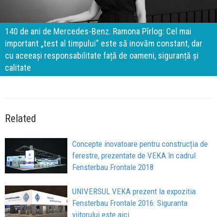
140 de ani de Mercedes-Benz. Ramona Pîrlog: Cel mai
important „test al timpului” este să inovăm constant, dar
cu aceeași responsabilitate față de oameni, siguranță și
calitate
Related
Concepte inovatoare pentru construcția de
ferestre, prezentate de VEKA în cadrul
Fensterbau Frontale 2018
UNIVERSUL VEKA prezent la expozitia
Fensterbau Frontale 2016: Siguranta
viitorului este aici