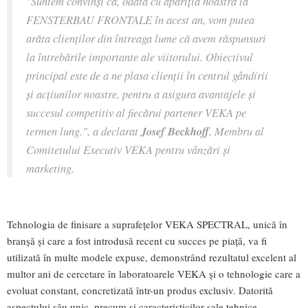
"Suntem convinși că, odată cu apariția noastră la
FENSTERBAU FRONTALE în acest an, vom putea
arăta clienților din întreaga lume că avem răspunsuri
la întrebările importante ale viitorului. Obiectivul
principal este de a ne plasa clienții în centrul gândirii
și acțiunilor noastre, pentru a asigura avantajele și
succesul competitiv al fiecărui partener VEKA pe
termen lung.", a declarat
Josef Beckhoff
, Membru al
Comitetului Executiv VEKA pentru vânzări și
marketing.
Tehnologia de finisare a suprafețelor VEKA SPECTRAL, unică în
branșă și care a fost introdusă recent cu succes pe piață, va fi
utilizată în multe modele expuse, demonstrând rezultatul excelent al
multor ani de cercetare în laboratoarele VEKA și o tehnologie care a
evoluat constant, concretizată într-un produs exclusiv. Datorită
aspectului său unic, precum și caracteristicilor sale tehnice