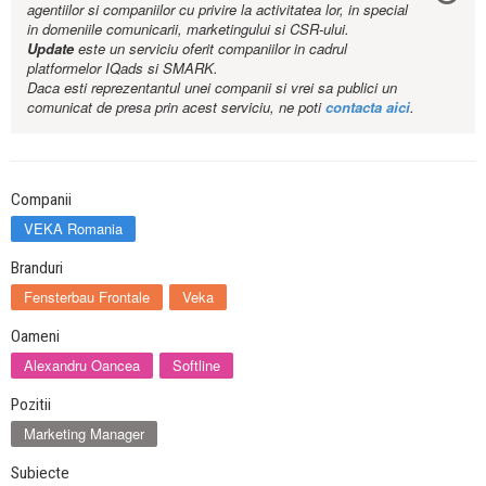
agentiilor si companiilor cu privire la activitatea lor, in special
in domeniile comunicarii, marketingului si CSR-ului.
Update
este un serviciu oferit companiilor in cadrul
platformelor IQads si SMARK.
Daca esti reprezentantul unei companii si vrei sa publici un
comunicat de presa prin acest serviciu, ne poti
contacta aici
.
Companii
VEKA Romania
Branduri
Fensterbau Frontale
Veka
Oameni
Alexandru Oancea
Softline
Pozitii
Marketing Manager
Subiecte