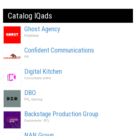
Catalog IQads
Ghost Agency
Publicitate
Confident Communications
PR
Digital Kitchen
Comunicare online
DBO
,
PR
Gaming
Backstage Production Group
Evenimente / BTL
NAN Group