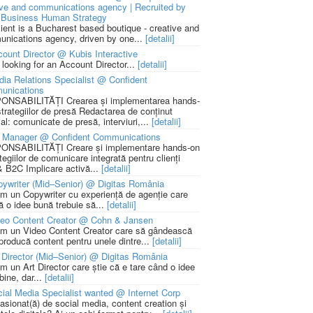
ive and communications agency | Recruited by
Business Human Strategy
lient is a Bucharest based boutique - creative and
nications agency, driven by one...
[detalii]
ount Director @ Kubis Interactive
 looking for an Account Director...
[detalii]
ia Relations Specialist @ Confident
unications
NSABILITĂȚI Crearea și implementarea hands-
strategiilor de presă Redactarea de conținut
ial: comunicate de presă, interviuri,...
[detalii]
 Manager @ Confident Communications
NSABILITĂȚI Creare și implementare hands-on
tegiilor de comunicare integrată pentru clienți
 B2C Implicare activă...
[detalii]
ywriter (Mid–Senior) @ Digitas România
m un Copywriter cu experiență de agenție care
ă o idee bună trebuie să...
[detalii]
deo Content Creator @ Cohn & Jansen
m un Video Content Creator care să gândească
 producă content pentru unele dintre...
[detalii]
 Director (Mid–Senior) @ Digitas România
m un Art Director care știe că e tare când o idee
bine, dar...
[detalii]
ial Media Specialist wanted @ Internet Corp
pasionat(ă) de social media, content creation și