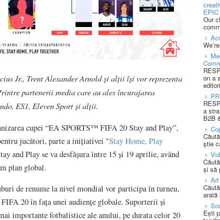
creat
EPIC 
Our c
commu
Acc
We’re
Med
Comm
RESPO
cius Jr., Trent Alexander Arnold și alții își vor reprezenta
on a 
editor
rintre partenerii media care au ales încurajarea
PR
RESPO
o, ES1, Eleven Sport și alții.
a stra
B2B &
ganizarea cupei “EA SPORTS™ FIFA 20 Stay and Play”,
Cop
Căută
tru jucători, parte a inițiativei "
Stay Home, Play
știe c
and Play se va desfășura între 15 și 19 aprilie, având
Vi
Căută
im plan global.
și să
Art
Căută
luburi de renume la nivel mondial vor participa în turneu,
arată 
 FIFA 20 în fața unei audiențe globale. Suporterii și
Soc
Ești 
mai importante fotbalistice ale anului, pe durata celor 20