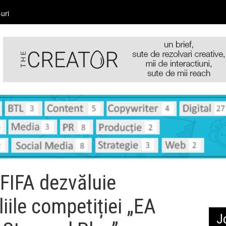
uri
 FIFA dezvăluie
liile competiției „EA
J