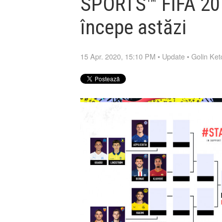
SPORTS™ FIFA 20 
începe astăzi
15 Apr. 2020, 15:10 PM
•
Update
•
Golin Ke