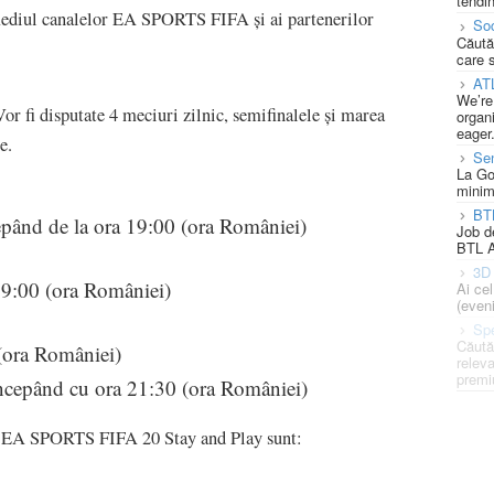
tendin
rmediul canalelor EA SPORTS FIFA și ai partenerilor
Soc
Căută
care 
AT
We’re
Vor fi disputate 4 meciuri zilnic, semifinalele și marea
organi
eager
e.
Se
La Go
minim
BT
cepând de la ora 19:00 (ora României)
Job d
BTL A
3D 
 19:00 (ora României)
Ai ce
(eveni
Spe
Căută
 (ora României)
releva
premi
începând cu ora 21:30 (ora României)
upa EA SPORTS FIFA 20 Stay and Play sunt: