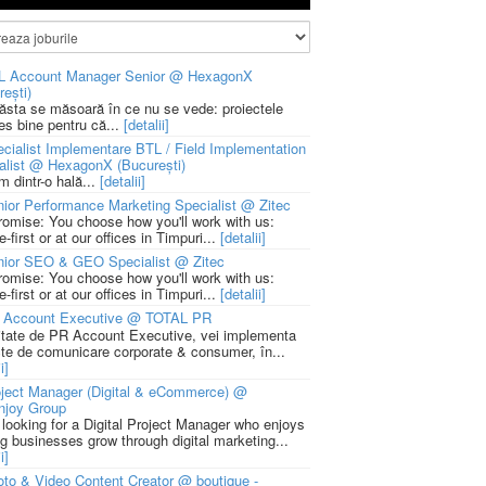
L Account Manager Senior @ HexagonX
rești)
 ăsta se măsoară în ce nu se vede: proiectele
ies bine pentru că...
[detalii]
cialist Implementare BTL / Field Implementation
alist @ HexagonX (București)
m dintr-o hală...
[detalii]
ior Performance Marketing Specialist @ Zitec
romise: You choose how you'll work with us:
-first or at our offices in Timpuri...
[detalii]
nior SEO & GEO Specialist @ Zitec
romise: You choose how you'll work with us:
-first or at our offices in Timpuri...
[detalii]
 Account Executive @ TOTAL PR
litate de PR Account Executive, vei implementa
cte de comunicare corporate & consumer, în...
i]
ject Manager (Digital & eCommerce) @
njoy Group
 looking for a Digital Project Manager who enjoys
ng businesses grow through digital marketing...
i]
to & Video Content Creator @ boutique -