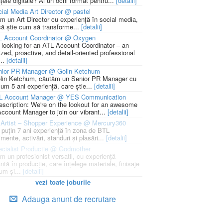
țele digitale? Ai un ochi format pentru...
[detalii]
ial Media Art Director @ pastel
m un Art Director cu experiență în social media,
să știe cum să transforme...
[detalii]
L Account Coordinator @ Oxygen
 looking for an ATL Account Coordinator – an
zed, proactive, and detail-oriented professional
...
[detalii]
nior PR Manager @ Golin Ketchum
lin Ketchum, căutăm un Senior PR Manager cu
um 5 ani experiență, care știe...
[detalii]
L Account Manager @ YES Communication
escription: We're on the lookout for an awesome
ccount Manager to join our vibrant...
[detalii]
Artist – Shopper Experience @ Mercury360
l puțin 7 ani experiență în zona de BTL
mente, activări, standuri și plasări...
[detalii]
cialist Productie @ Godmother
m un profesionist versatil, cu experiență
ntă în producție, care înțelege materiale, finisaje
um și...
[detalii]
vezi toate joburile
Adauga anunt de recrutare