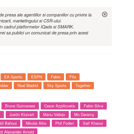
 presa ale agentiilor si companiilor cu privire la
nicarii, marketingului si CSR-ului.
r in cadrul platformelor IQads si SMARK.
rei sa publici un comunicat de presa prin acest
EA Sports
ESPN
Fabio
Fifa
mbler
Real Madrid
Sky Sports
Together
Bruno Guimaraes
Cesar Azpilicueta
Fabio Silva
t
Justin Kluivert
Manu Vallejo
Mo Daramy
bil Bahoui
Nikolai Alho
Phil Foden
Saif Khaoui
nt Alexander Arnold