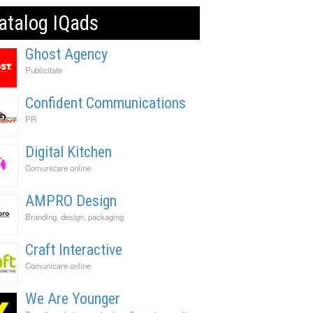
atalog IQads
Ghost Agency
Publicitate
Confident Communications
PR
Digital Kitchen
Comunicare online
AMPRO Design
Branding, design, packaging
Craft Interactive
Comunicare online
We Are Younger