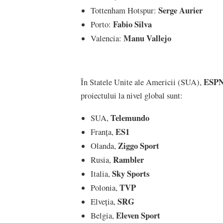
Serge Aurier
Tottenham Hotspur:
Fabio Silva
Porto:
Manu Vallejo
Valencia:
ESPN2
În Statele Unite ale Americii (SUA),
proiectului la nivel global sunt:
Telemundo
SUA,
ES1
Franța,
Ziggo Sport
Olanda,
Rambler
Rusia,
Sky Sports
Italia,
TVP
Polonia,
SRG
Elveția,
Eleven Sport
Belgia,