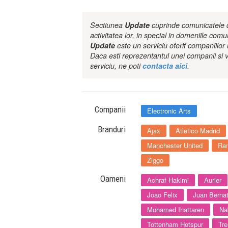
Sectiunea
Update
cuprinde comunicatele de
activitatea lor, in special in domeniile comu
Update
este un serviciu oferit companiilo
Daca esti reprezentantul unei companii si v
serviciu, ne poti
contacta aici
.
Companii
Electronic Arts
Branduri
Ajax
Atletico Madrid
Manchester United
Ra
Ziggo
Oameni
Achraf Hakimi
Aurier
Joao Felix
Juan Berna
Mohamed Ihattaren
Na
Tottenham Hotspur
Tre