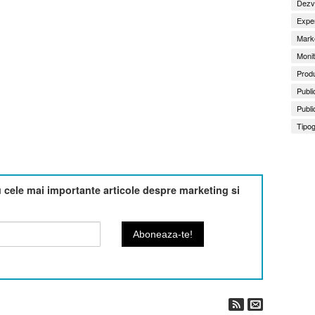
Dezv
Exper
Marke
Monit
Produ
Publi
Publi
Tipog
cele mai importante articole despre marketing si