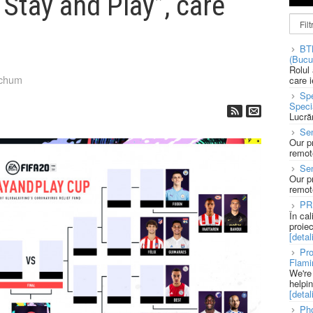
Stay and Play”, care
BT
(Bucu
Rolul
tchum
care 
Spe
Speci
Lucră
Sen
Our p
remote
Se
Our p
remote
PR
În ca
proie
[detali
Pro
Flami
We're
helpi
[detali
Pho