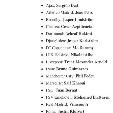
Sergiño Dest
Ajax:
Joao Felix
Atletico Madrid:
Jesper Lindström
Brondby:
Cesar Azpilicueta
Chelsea:
Achraf Hakimi
Dortmund:
Jesper Karlström
Djurgården:
Mo Daramy
FC Copenhaga:
Nikolai Alho
HJK Helsinki:
Trent Alexander Arnold
Liverpool:
Bruno Guimaraes
Lyon:
Phil Foden
Manchester City:
Saîf Khaoui
Marseille:
Juan Bernat
PSG:
Mohamed Ihattaren
PSV Eindhoven:
Vinicius Jr
Real Madrid:
Justin Kluivert
Roma: