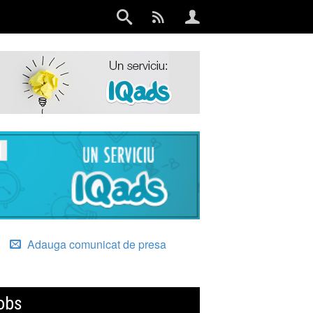
Adauga comunicat de presa
obs