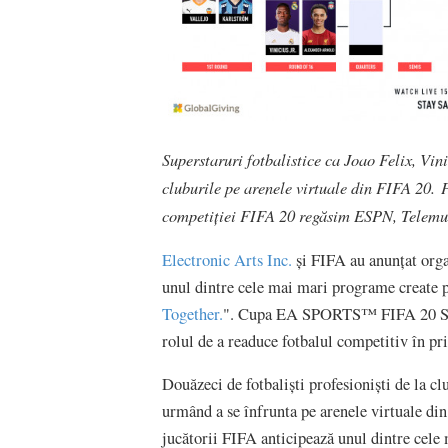
Superstaruri fotbalistice ca Joao Felix, Vini
cluburile pe arenele virtuale din FIFA 20.
P
competiției FIFA 20 regăsim ESPN, Telemund
Electronic Arts Inc.
și FIFA au anunțat or
unul dintre cele mai mari programe create pen
Together.
". Cupa EA SPORTS™ FIFA 20 Stay 
rolul de a readuce fotbalul competitiv în pr
Douăzeci de fotbaliști profesioniști de la c
urmând a se înfrunta pe arenele virtuale din
jucătorii FIFA anticipează unul dintre cele 