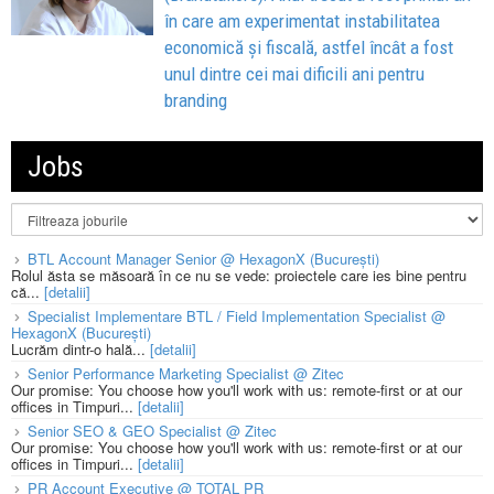
în care am experimentat instabilitatea
economică și fiscală, astfel încât a fost
unul dintre cei mai dificili ani pentru
branding
Jobs
BTL Account Manager Senior @ HexagonX (București)
Rolul ăsta se măsoară în ce nu se vede: proiectele care ies bine pentru
că...
[detalii]
Specialist Implementare BTL / Field Implementation Specialist @
HexagonX (București)
Lucrăm dintr-o hală...
[detalii]
Senior Performance Marketing Specialist @ Zitec
Our promise: You choose how you'll work with us: remote-first or at our
offices in Timpuri...
[detalii]
Senior SEO & GEO Specialist @ Zitec
Our promise: You choose how you'll work with us: remote-first or at our
offices in Timpuri...
[detalii]
PR Account Executive @ TOTAL PR