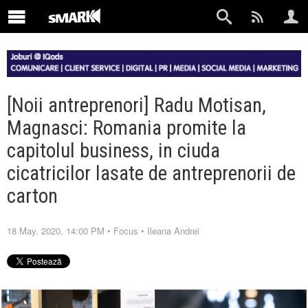
[Noii antreprenori] Radu Motisan,
Magnasci: Romania promite la
capitolul business, in ciuda
cicatricilor lasate de antreprenorii de
carton
18 May. 2020, 14:00 PM
•
Focus
•
Ileana Andrei