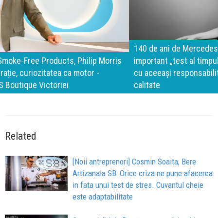
140 de ani de Mercedes-Benz. Ramona Pîrlog: Cel mai
important „test al timpului” este să inovăm constant, dar
cu aceeași responsabilitate față de oameni, siguranță și
calitate
Related
[Noii antreprenori] Cosmin Soaita, Bere
Artizanala SB: Orice criza ne pune afacerea
in fata unui test de stres. Cuvantul cheie
este adaptabilitate