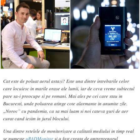
Cat este de poluat aerul astazi? Este una dintre intrebarile celor
care locuiesc in marile orase ale lumii, iar de ceva vreme subiectul
pare sa-i preocupe si pe romani. Mai ales pe cei care stau in
Bucuresti, unde poluarea atinge cote alarmante in anumite zile.
„Noroc” cu pandemia, ca sa mai luam si noi cateva guri de aer
curat cand iesim in jurul blocului.
Una dintre retelele de monitorizare a calitatii mediului in timp real
se numeste
uRADMonitor
si a fost creata de antreprenorul