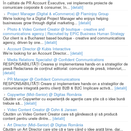
În calitate de PR Account Executive, vei implementa proiecte de
comunicare corporate & consumer, în...
[detalii]
Project Manager (Digital & eCommerce) @ Flaminjoy Group
We're looking for a Digital Project Manager who enjoys helping
businesses grow through digital marketing...
[detalii]
Photo & Video Content Creator @ boutique - creative and
communications agency | Recruited by EPIC Business Human Strategy
Our client is a Bucharest based boutique - creative and communications
agency, driven by one...
[detalii]
Account Director @ Kubis Interactive
We’re looking for an Account Director...
[detalii]
Media Relations Specialist @ Confident Communications
RESPONSABILITĂȚI Crearea și implementarea hands-on a strategiilor de
presă Redactarea de conținut editorial: comunicate de presă, interviuri,...
[detalii]
PR Manager @ Confident Communications
RESPONSABILITĂȚI Creare și implementare hands-on a strategiilor de
comunicare integrată pentru clienți B2B & B2C Implicare activă...
[detalii]
Copywriter (Mid–Senior) @ Digitas România
Căutăm un Copywriter cu experiență de agenție care știe că o idee bună
trebuie să...
[detalii]
Video Content Creator @ Cohn & Jansen
Căutăm un Video Content Creator care să gândească și să producă
content pentru unele dintre...
[detalii]
Art Director (Mid–Senior) @ Digitas România
Căutăm un Art Director care știe că e tare când o idee arată bine, dar...