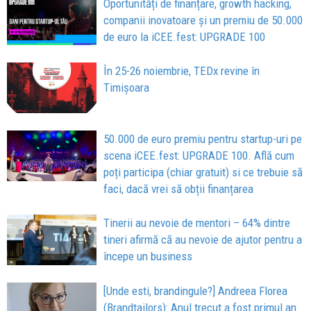
Oportunități de finanțare, growth hacking,
companii inovatoare și un premiu de 50.000
de euro la iCEE.fest: UPGRADE 100
În 25-26 noiembrie, TEDx revine în
Timișoara
50.000 de euro premiu pentru startup-uri pe
scena iCEE.fest: UPGRADE 100. Află cum
poți participa (chiar gratuit) si ce trebuie să
faci, dacă vrei să obții finanțarea
Tinerii au nevoie de mentori – 64% dintre
tineri afirmă că au nevoie de ajutor pentru a
începe un business
[Unde esti, brandingule?] Andreea Florea
(Brandtailors): Anul trecut a fost primul an