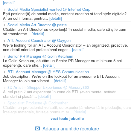
[detalii]
Social Media Specialist wanted @ Internet Corp
Ești pasionat(ă) de social media, content creation și tendințele digitale?
Ai un ochi format pentru...
[detalii]
Social Media Art Director @ pastel
Căutăm un Art Director cu experiență în social media, care să știe cum
să transforme...
[detalii]
ATL Account Coordinator @ Oxygen
We’re looking for an ATL Account Coordinator – an organized, proactive,
and detail-oriented professional eager...
[detalii]
Senior PR Manager @ Golin Ketchum
La Golin Ketchum, căutăm un Senior PR Manager cu minimum 5 ani
experiență, care știe...
[detalii]
BTL Account Manager @ YES Communication
Job description: We're on the lookout for an awesome BTL Account
Manager to join our vibrant...
[detalii]
3D Artist – Shopper Experience @ Mercury360
Ai cel puțin 7 ani experiență în zona de BTL (evenimente, activări,
standuri și plasări...
[detalii]
Specialist Productie @ Godmother
Căutăm un profesionist versatil, cu experiență relevantă în producție, care
înțelege materiale, finisaje premium și...
[detalii]
vezi toate joburile
Adauga anunt de recrutare