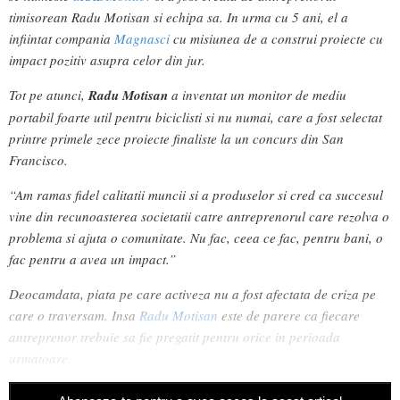
timisorean Radu Motisan si echipa sa. In urma cu 5 ani, el a
infiintat compania
Magnasci
cu misiunea de a construi proiecte cu
impact pozitiv asupra celor din jur.
Tot pe atunci,
Radu Motisan
a inventat un monitor de mediu
portabil foarte util pentru biciclisti si nu numai, care a fost selectat
printre primele zece proiecte finaliste la un concurs din San
Francisco.
“Am ramas fidel calitatii muncii si a produselor si cred ca succesul
vine din recunoasterea societatii catre antreprenorul care rezolva o
problema si ajuta o comunitate. Nu fac, ceea ce fac, pentru bani, o
fac pentru a avea un impact.”
Deocamdata, piata pe care activeza nu a fost afectata de criza pe
care o traversam. Insa
Radu Motisan
este de parere ca fiecare
antreprenor trebuie sa fie pregatit pentru orice in perioada
urmatoare.