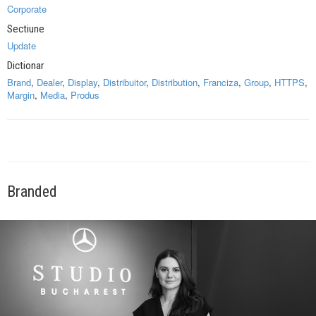
Corporate
Sectiune
Update
Dictionar
Brand
,
Dealer
,
Display
,
Distribuitor
,
Distribution
,
Franciza
,
Group
,
HTTPS
,
Margin
,
Media
,
Produs
Branded