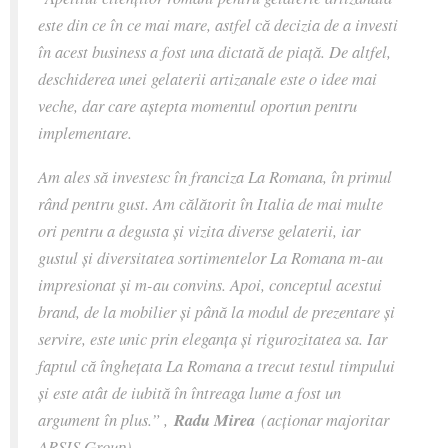
este din ce în ce mai mare, astfel că decizia de a investi
în acest business a fost una dictată de piață. De altfel,
deschiderea unei gelaterii artizanale este o idee mai
veche, dar care aștepta momentul oportun pentru
implementare.
Am ales să investesc în franciza La Romana, în primul
rând pentru gust. Am călătorit în Italia de mai multe
ori pentru a degusta și vizita diverse gelaterii, iar
gustul și diversitatea sortimentelor La Romana m-au
impresionat și m-au convins. Apoi, conceptul acestui
brand, de la mobilier și până la modul de prezentare și
servire, este unic prin eleganța și rigurozitatea sa. Iar
faptul că înghețata La Romana a trecut testul timpului
și este atât de iubită în întreaga lume a fost un
argument în plus.” ,
Radu Mirea
(acționar majoritar
ARSIS Group).