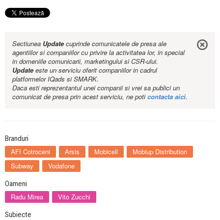
Sectiunea
Update
cuprinde comunicatele de presa ale
agentiilor si companiilor cu privire la activitatea lor, in special
in domeniile comunicarii, marketingului si CSR-ului.
Update
este un serviciu oferit companiilor in cadrul
platformelor IQads si SMARK.
Daca esti reprezentantul unei companii si vrei sa publici un
comunicat de presa prin acest serviciu, ne poti
contacta aici
.
Branduri
AFI Cotroceni
Arsis
Mobicell
Mobiup Distribution
Subway
Vodafone
Oameni
Radu Mirea
Vito Zucchi
Subiecte