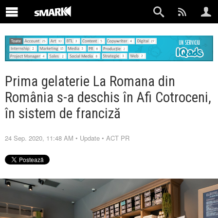
Prima gelaterie La Romana din
România s-a deschis în Afi Cotroceni,
în sistem de franciză
24 Sep. 2020, 11:48 AM
•
Update
•
ACT PR