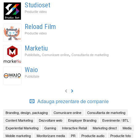
Studioset
Productie video
Reload Film
Productie video
Marketiu
,
,
Publicitate
Comunicare online
Consultanta de marketing
Waio
Publicitate
Adauga prezentare de companie
Branding, design, packaging
Comunicare online
Consultanta de marketing
Content Marketing
Dezvoltare web
Employer Branding
Evenimente / BTL
Experiential Marketing
Gaming
Interactive Retail
Marketing direct
Media
Mobile marketing
Monitorizare media
PR
Productie audio
Productie foto