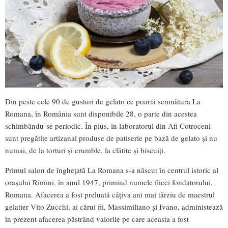
Din peste cele 90 de gusturi de gelato ce poartă semnătura La
Romana, în România sunt disponibile 28, o parte din acestea
schimbându-se periodic. În plus, în laboratorul din Afi Cotroceni
sunt pregătite artizanal produse de patiserie pe bază de gelato și nu
numai, de la torturi și crumble, la clătite și biscuiți.
Primul salon de înghețată La Romana s-a născut în centrul istoric al
orașului Rimini, în anul 1947, primind numele fiicei fondatorului,
Romana. Afacerea a fost preluată câțiva ani mai târziu de maestrul
gelatier Vito Zucchi, ai cărui fii, Massimiliano și Ivano, administează
în prezent afacerea păstrând valorile pe care aceasta a fost