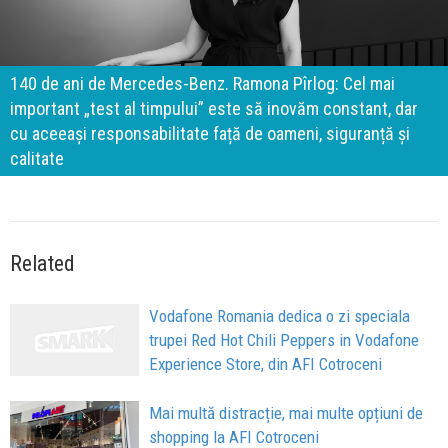
140 de ani de Mercedes-Benz. Ramona Pîrlog: Cel mai
important „test al timpului” este să inovăm constant, dar
cu aceeași responsabilitate față de oameni, siguranță și
calitate
Related
Vodafone Romania dedica o zi speciala
trupei Red Hot Chili Peppers in Vodafone
Experience Store, din AFI Cotroceni
Mai multă distracție, mai multe opțiuni de
shopping la AFI Cotroceni