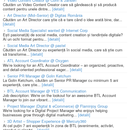
Video Content Creator @ Cohn & Jansen
Căutăm un Video Content Creator care să gândească și să producă
content pentru unele dintre...
[detalii]
Art Director (Mid–Senior) @ Digitas România
Căutăm un Art Director care știe că e tare când o idee arată bine, dar...
[detalii]
Social Media Specialist wanted @ Internet Corp
Ești pasionat(ă) de social media, content creation și tendințele digitale?
Ai un ochi format pentru...
[detalii]
Social Media Art Director @ pastel
Căutăm un Art Director cu experiență în social media, care să știe cum
să transforme...
[detalii]
ATL Account Coordinator @ Oxygen
We’re looking for an ATL Account Coordinator – an organized, proactive,
and detail-oriented professional eager...
[detalii]
Senior PR Manager @ Golin Ketchum
La Golin Ketchum, căutăm un Senior PR Manager cu minimum 5 ani
experiență, care știe...
[detalii]
BTL Account Manager @ YES Communication
Job description: We're on the lookout for an awesome BTL Account
Manager to join our vibrant...
[detalii]
Project Manager (Digital & eCommerce) @ Flaminjoy Group
We're looking for a Digital Project Manager who enjoys helping
businesses grow through digital marketing...
[detalii]
3D Artist – Shopper Experience @ Mercury360
Ai cel puțin 7 ani experiență în zona de BTL (evenimente, activări,
standuri și plasări...
[detalii]