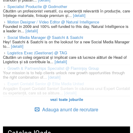
Specialist Productie @ Godmother
Căutăm un profesionist versatil, cu experiență relevantă în producție, care
înțelege materiale, finisaje premium și...
[detalii]
Motion Designer / Video Editor @ Natural Intelligence
Founded in 2009 and 100% self-funded to this day, Natural Intelligence is
a leader in...
[detalii]
Social Media Manager @ Saatchi & Saatchi
Hey! Saatchi & Saatchi is on the lookout for a new Social Media Manager
to...
[detalii]
Logistics Exec (Gestionar) @ TAG
Căutăm un coleg organizat și implicat care să lucreze alături de Head of
Logistics și să contribuie la...
[detalii]
Growth & Partnerships Specialist @ Flaminjoy Group
Your mission is to help clients unlock new growth opportunities through
the right combination of...
[detalii]
Expert Contabil Senior @ Elite Media United
Angajăm Expert Contabil Senior! Suntem în căutarea unui Expert Contabil
cu experiență, care să se alăture...
[detalii]
vezi toate joburile
Adauga anunt de recrutare