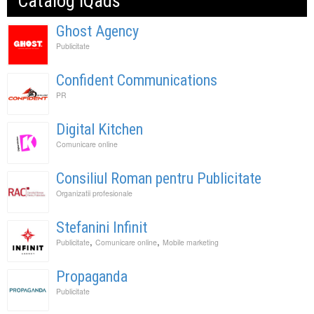
Catalog IQads
Ghost Agency
Publicitate
Confident Communications
PR
Digital Kitchen
Comunicare online
Consiliul Roman pentru Publicitate
Organizatii profesionale
Stefanini Infinit
,
,
Publicitate
Comunicare online
Mobile marketing
Propaganda
Publicitate