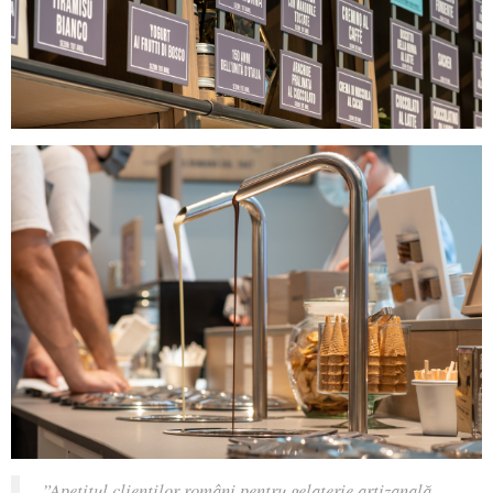
”
Apetitul clienților români pentru gelaterie artizanală