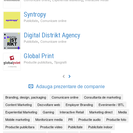
Syntropy
,
Publicitate
Comunicare online
Digital Distrikt Agency
,
Publicitate
Comunicare online
Global Print
,
Productie publicitara
Tipografii
Adauga prezentare de companie
Branding, design, packaging
Comunicare online
Consultanta de marketing
Content Marketing
Dezvoltare web
Employer Branding
Evenimente / BTL
Experiential Marketing
Gaming
Interactive Retail
Marketing direct
Media
Mobile marketing
Monitorizare media
PR
Productie audio
Productie foto
Productie publicitara
Productie video
Publicitate
Publicitate indoor