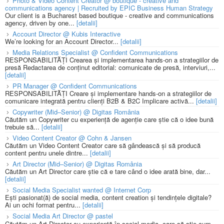
Photo & Video Content Creator @ boutique - creative and
communications agency | Recruited by EPIC Business Human Strategy
Our client is a Bucharest based boutique - creative and communications
agency, driven by one...
[detalii]
Account Director @ Kubis Interactive
We’re looking for an Account Director...
[detalii]
Media Relations Specialist @ Confident Communications
RESPONSABILITĂȚI Crearea și implementarea hands-on a strategiilor de
presă Redactarea de conținut editorial: comunicate de presă, interviuri,...
[detalii]
PR Manager @ Confident Communications
RESPONSABILITĂȚI Creare și implementare hands-on a strategiilor de
comunicare integrată pentru clienți B2B & B2C Implicare activă...
[detalii]
Copywriter (Mid–Senior) @ Digitas România
Căutăm un Copywriter cu experiență de agenție care știe că o idee bună
trebuie să...
[detalii]
Video Content Creator @ Cohn & Jansen
Căutăm un Video Content Creator care să gândească și să producă
content pentru unele dintre...
[detalii]
Art Director (Mid–Senior) @ Digitas România
Căutăm un Art Director care știe că e tare când o idee arată bine, dar...
[detalii]
Social Media Specialist wanted @ Internet Corp
Ești pasionat(ă) de social media, content creation și tendințele digitale?
Ai un ochi format pentru...
[detalii]
Social Media Art Director @ pastel
Căutăm un Art Director cu experiență în social media, care să știe cum