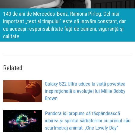
140 de ani de Mercedes-Benz. Ramona Pîrlog: Cel mai
important „test al timpului” este să inovăm constant, dar
cu aceeași responsabilitate față de oameni, siguranță și
calitate
Related
Galaxy S22 Ultra aduce la viață povestea
inspirațională a evoluției lui Millie Bobby
Brown
Pandora își propune să răspândească
iubirea și spiritul sărbătorilor cu primul său
scurtmetraj animat: „One Lovely Day”