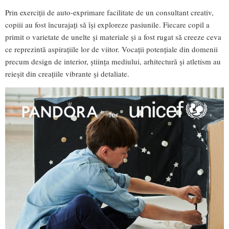
Prin exerciții de auto-exprimare facilitate de un consultant creativ,
copiii au fost încurajați să își exploreze pasiunile. Fiecare copil a
primit o varietate de unelte și materiale și a fost rugat să creeze ceva
ce reprezintă aspirațiile lor de viitor. Vocații potențiale din domenii
precum design de interior, știința mediului, arhitectură și atletism au
reieșit din creațiile vibrante și detaliate.