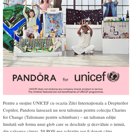
Pentru a susține UNICEF cu ocazia Zilei Internaționala a Drepturilor
Copiilor, Pandora lansează un nou talisman pentru colecția Charms
for Change (Talismane pentru schimbare) – un talisman ediție
limitată sub forma unui glob care se deschide și dezvăluie o inimă,
din valoarea căruia, 59 RON per achiziție vor fi donați către