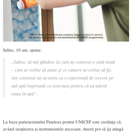
Julius, 10 ani, spune:
„Iubesc să mă gândesc la cum aș construi o casă nouă
– cum ar trebui să arate și ce camere ar trebui să fie.
Am construit un acvariu cu o experiență de trecere pe
sub apă împreună cu sora mea pentru că ea adoră
viața în apă”.
La baza parteneriatului Pandora pentru UNICEF este credința că,
având susținerea și instrumentele necesare, tinerii pot să își atingă