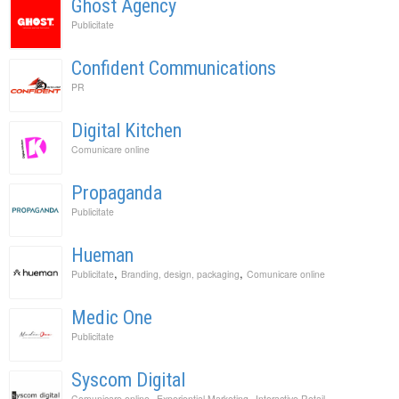
Ghost Agency
Publicitate
Confident Communications
PR
Digital Kitchen
Comunicare online
Propaganda
Publicitate
Hueman
,
,
Publicitate
Branding, design, packaging
Comunicare online
Medic One
Publicitate
Syscom Digital
,
,
Comunicare online
Experiential Marketing
Interactive Retail