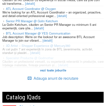
să transforme...
[detalii]
ATL Account Coordinator @ Oxygen
We’re looking for an ATL Account Coordinator – an organized, proactive,
and detail-oriented professional eager...
[detalii]
Senior PR Manager @ Golin Ketchum
La Golin Ketchum, căutăm un Senior PR Manager cu minimum 5 ani
experiență, care știe...
[detalii]
BTL Account Manager @ YES Communication
Job description: We're on the lookout for an awesome BTL Account
Manager to join our vibrant...
[detalii]
3D Artist – Shopper Experience @ Mercury360
Ai cel puțin 7 ani experiență în zona de BTL (evenimente, activări,
standuri și plasări...
[detalii]
Specialist Productie @ Godmother
Căutăm un profesionist versatil, cu experiență relevantă în producție, care
înțelege materiale, finisaje premium și...
[detalii]
vezi toate joburile
Adauga anunt de recrutare
Catalog IQads