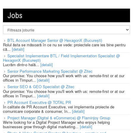
Jobs
BTL Account Manager Senior @ HexagonX (București)
Rolul ăsta se măsoară în ce nu se vede: proiectele care ies bine pentru
că...
[detalii]
Specialist Implementare BTL / Field Implementation Specialist @
HexagonX (București)
Lucrăm dintr-o hală...
[detalii]
Senior Performance Marketing Specialist @ Zitec
Our promise: You choose how you'll work with us: remote-first or at our
offices in Timpuri...
[detalii]
Senior SEO & GEO Specialist @ Zitec
Our promise: You choose how you'll work with us: remote-first or at our
offices in Timpuri...
[detalii]
PR Account Executive @ TOTAL PR
În calitate de PR Account Executive, vei implementa proiecte de
comunicare corporate & consumer, în...
[detalii]
Project Manager (Digital & eCommerce) @ Flaminjoy Group
We're looking for a Digital Project Manager who enjoys helping
businesses grow through digital marketing...
[detalii]