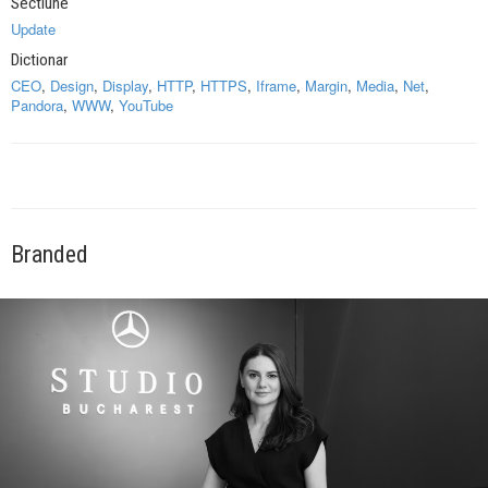
Sectiune
Update
Dictionar
CEO
,
Design
,
Display
,
HTTP
,
HTTPS
,
Iframe
,
Margin
,
Media
,
Net
,
Pandora
,
WWW
,
YouTube
Branded