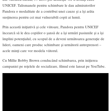
UNICEF. Talismanele pentru schimbare le dau admiratorilor
Pandora o modalitate de a contribui unei cauze și a își arăta
susținerea pentru cei mai vulnerabili copii ai lumii.
Prin această inițiativă și cele viitoare, Pandora pentru UNICEF
încearcă să le dea copiilor o șansă de a își urmări pasiunile și a își
împlini potențialul, cu scopul de a deveni următoarea generație de
lideri, oameni care produc schimbare și următorii antreprenori –
acele minți care vor modela viitorul.
Cu Millie Bobby Brown conducând schimbarea, prin inițierea
campaniei pe rețelele de socializare, filmul este lansat pe YouTube.