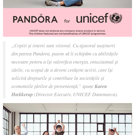
„Copiii și tinerii sunt viitorul. Cu ajutorul susținerii
din partea Pandora, putem să îi echipăm cu abilitățile
necesare pentru a își valorifica energia, entuziasmul și
ideile, cu scopul de a deveni cetățeni activi, care își
solicită drepturile și contribuie la societățile și
economiile țărilor de proveniență,” spune
Karen
Hækkerup
(Director Executiv, UNICEF Danemarca).