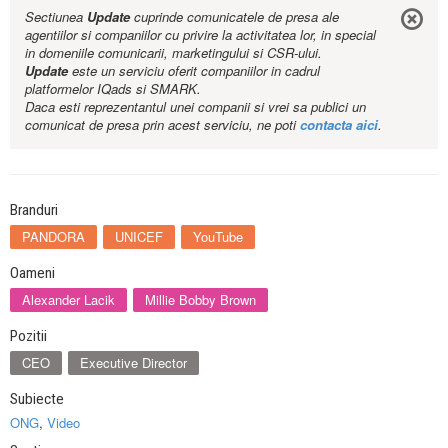
Sectiunea
Update
cuprinde comunicatele de presa ale
agentiilor si companiilor cu privire la activitatea lor, in special
in domeniile comunicarii, marketingului si CSR-ului.
Update
este un serviciu oferit companiilor in cadrul
platformelor IQads si SMARK.
Daca esti reprezentantul unei companii si vrei sa publici un
comunicat de presa prin acest serviciu, ne poti
contacta aici
.
Branduri
PANDORA
UNICEF
YouTube
Oameni
Alexander Lacik
Millie Bobby Brown
Pozitii
CEO
Executive Director
Subiecte
ONG
,
Video