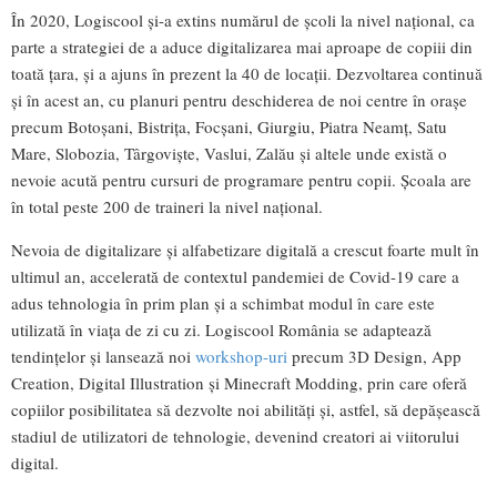
În 2020, Logiscool și-a extins numărul de școli la nivel național, ca
parte a strategiei de a aduce digitalizarea mai aproape de copiii din
toată țara, și a ajuns în prezent la 40 de locații. Dezvoltarea continuă
și în acest an, cu planuri pentru deschiderea de noi centre în orașe
precum Botoșani, Bistrița, Focșani, Giurgiu, Piatra Neamț, Satu
Mare, Slobozia, Târgoviște, Vaslui, Zalău și altele unde există o
nevoie acută pentru cursuri de programare pentru copii. Școala are
în total peste 200 de traineri la nivel național.
Nevoia de digitalizare și alfabetizare digitală a crescut foarte mult în
ultimul an, accelerată de contextul pandemiei de Covid-19 care a
adus tehnologia în prim plan și a schimbat modul în care este
utilizată în viața de zi cu zi. Logiscool România se adaptează
tendințelor și lansează noi
workshop-uri
precum 3D Design, App
Creation, Digital Illustration și Minecraft Modding, prin care oferă
copiilor posibilitatea să dezvolte noi abilități și, astfel, să depășească
stadiul de utilizatori de tehnologie, devenind creatori ai viitorului
digital.