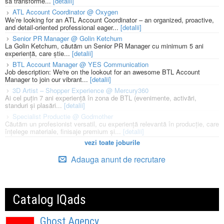
să transforme...
[detalii]
ATL Account Coordinator @ Oxygen
We’re looking for an ATL Account Coordinator – an organized, proactive,
and detail-oriented professional eager...
[detalii]
Senior PR Manager @ Golin Ketchum
La Golin Ketchum, căutăm un Senior PR Manager cu minimum 5 ani
experiență, care știe...
[detalii]
BTL Account Manager @ YES Communication
Job description: We're on the lookout for an awesome BTL Account
Manager to join our vibrant...
[detalii]
3D Artist – Shopper Experience @ Mercury360
Ai cel puțin 7 ani experiență în zona de BTL (evenimente, activări,
standuri și plasări...
[detalii]
Specialist Productie @ Godmother
Căutăm un profesionist versatil, cu experiență relevantă în producție, care
înțelege materiale, finisaje premium și...
[detalii]
vezi toate joburile
Adauga anunt de recrutare
Catalog IQads
Ghost Agency