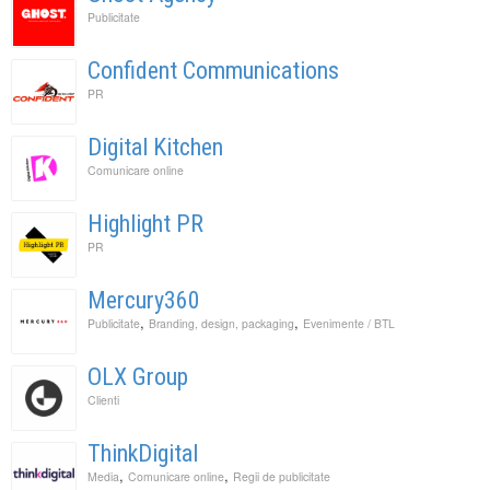
Publicitate
Confident Communications
PR
Digital Kitchen
Comunicare online
Highlight PR
PR
Mercury360
,
,
Publicitate
Branding, design, packaging
Evenimente / BTL
OLX Group
Clienti
ThinkDigital
,
,
Media
Comunicare online
Regii de publicitate