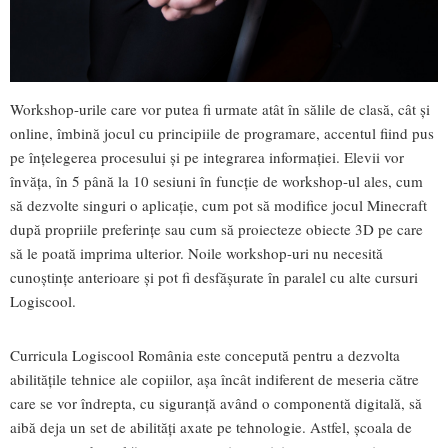
Workshop-urile care vor putea fi urmate atât în sălile de clasă, cât și
online, îmbină jocul cu principiile de programare, accentul fiind pus
pe înțelegerea procesului și pe integrarea informației. Elevii vor
învăța, în 5 până la 10 sesiuni în funcție de workshop-ul ales, cum
să dezvolte singuri o aplicație, cum pot să modifice jocul Minecraft
după propriile preferințe sau cum să proiecteze obiecte 3D pe care
să le poată imprima ulterior. Noile workshop-uri nu necesită
cunoștințe anterioare și pot fi desfășurate în paralel cu alte cursuri
Logiscool.
Curricula Logiscool România este concepută pentru a dezvolta
abilitățile tehnice ale copiilor, așa încât indiferent de meseria către
care se vor îndrepta, cu siguranță având o componentă digitală, să
aibă deja un set de abilități axate pe tehnologie. Astfel, școala de