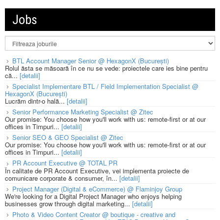
Jobs
BTL Account Manager Senior @ HexagonX (București)
Rolul ăsta se măsoară în ce nu se vede: proiectele care ies bine pentru
că...
[detalii]
Specialist Implementare BTL / Field Implementation Specialist @
HexagonX (București)
Lucrăm dintr-o hală...
[detalii]
Senior Performance Marketing Specialist @ Zitec
Our promise: You choose how you'll work with us: remote-first or at our
offices in Timpuri...
[detalii]
Senior SEO & GEO Specialist @ Zitec
Our promise: You choose how you'll work with us: remote-first or at our
offices in Timpuri...
[detalii]
PR Account Executive @ TOTAL PR
În calitate de PR Account Executive, vei implementa proiecte de
comunicare corporate & consumer, în...
[detalii]
Project Manager (Digital & eCommerce) @ Flaminjoy Group
We're looking for a Digital Project Manager who enjoys helping
businesses grow through digital marketing...
[detalii]
Photo & Video Content Creator @ boutique - creative and