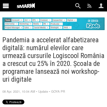
Pandemia a accelerat alfabetizarea
digitală: numărul elevilor care
urmează cursurile Logiscool România
a crescut cu 25% în 2020. Școala de
programare lansează noi workshop-
uri digitale
08 Apr. 2021, 10:04 AM
•
Update
•
GOYA PR