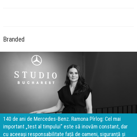
Branded
140 de ani de Mercedes-Benz. Ramona Pîrlog: Cel mai
important „test al timpului” este să inovăm constant, dar
cu aceeași responsabilitate față de oameni, siguranță și