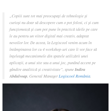
„Copiii sunt tot mai preocupați de tehnologie și
curioși nu doar să descopere cum o pot folosi, ci și cum
funcționează și cum pot pune în practică ideile pe care
le au pentru un viitor digital mai creativ, adaptat
nevoilor lor. De aceea, la Logiscool venim acum în
întâmpinarea lor cu 4 workshop-uri care îi vor face să
înțeleagă mecanismele din spatele utilizării unei
aplicații, a unui site sau a unui joc, punând accent pe
gândire analitică și creativitate”, spune
Indira
Abdulvoap
, General Manager
Logiscool România
.