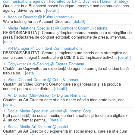
communications agency | Recruited by EPIC Business Human Strategy
Our client is a Bucharest based boutique - creative and communications
agency, driven by one...
[detalii]
Account Director @ Kubis Interactive
We’re looking for an Account Director...
[detalii]
Media Relations Specialist @ Confident Communications
RESPONSABILITĂȚI Crearea și implementarea hands-on a strategiilor de
presă Redactarea de conținut editorial: comunicate de presă, interviuri,...
[detalii]
PR Manager @ Confident Communications
RESPONSABILITĂȚI Creare și implementare hands-on a strategiilor de
comunicare integrată pentru clienți B2B & B2C Implicare activă...
[detalii]
Copywriter (Mid–Senior) @ Digitas România
Căutăm un Copywriter cu experiență de agenție care știe că o idee bună
trebuie să...
[detalii]
Video Content Creator @ Cohn & Jansen
Căutăm un Video Content Creator care să gândească și să producă
content pentru unele dintre...
[detalii]
Art Director (Mid–Senior) @ Digitas România
Căutăm un Art Director care știe că e tare când o idee arată bine, dar...
[detalii]
Social Media Specialist wanted @ Internet Corp
Ești pasionat(ă) de social media, content creation și tendințele digitale?
Ai un ochi format pentru...
[detalii]
Social Media Art Director @ pastel
Căutăm un Art Director cu experiență în social media, care să știe cum