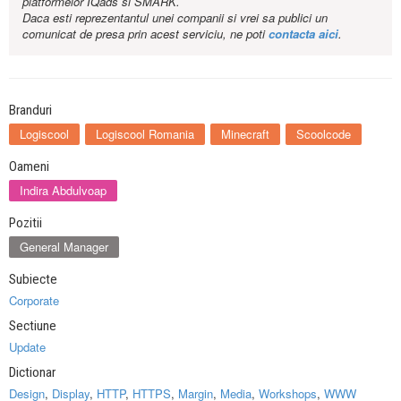
platformelor IQads si SMARK.
Daca esti reprezentantul unei companii si vrei sa publici un
comunicat de presa prin acest serviciu, ne poti
contacta aici
.
Branduri
Logiscool
Logiscool Romania
Minecraft
Scoolcode
Oameni
Indira Abdulvoap
Pozitii
General Manager
Subiecte
Corporate
Sectiune
Update
Dictionar
Design
,
Display
,
HTTP
,
HTTPS
,
Margin
,
Media
,
Workshops
,
WWW