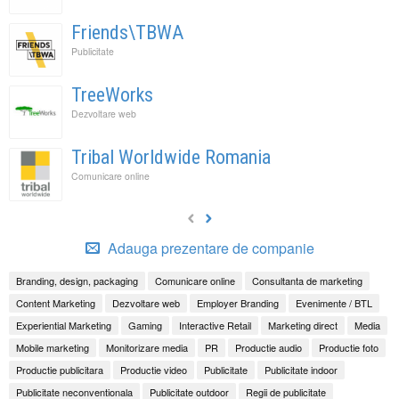
Friends\TBWA
Publicitate
TreeWorks
Dezvoltare web
Tribal Worldwide Romania
Comunicare online
Adauga prezentare de companie
Branding, design, packaging
Comunicare online
Consultanta de marketing
Content Marketing
Dezvoltare web
Employer Branding
Evenimente / BTL
Experiential Marketing
Gaming
Interactive Retail
Marketing direct
Media
Mobile marketing
Monitorizare media
PR
Productie audio
Productie foto
Productie publicitara
Productie video
Publicitate
Publicitate indoor
Publicitate neconventionala
Publicitate outdoor
Regii de publicitate