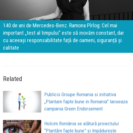
140 de ani de Mercedes-Benz. Ramona Pîrlog: Cel mai
important „test al timpului” este să inovăm constant, dar
cu aceeași responsabilitate față de oameni, siguranță și
calitate
Related
Publicis Groupe Romania si initiativa
„Plantam fapte bune in Romania” lanseaza
campania Green Endorsement
Holcim România se alătură proiectului
“Plantăm fapte bune” și împădurește