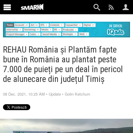
REHAU România și Plantăm fapte
bune în România au plantat peste
7.000 de puieți pe un deal în pericol
de alunecare din județul Timiș
08 Dec. 2021, 10:25 AM
•
Update
•
Golin Ketchum