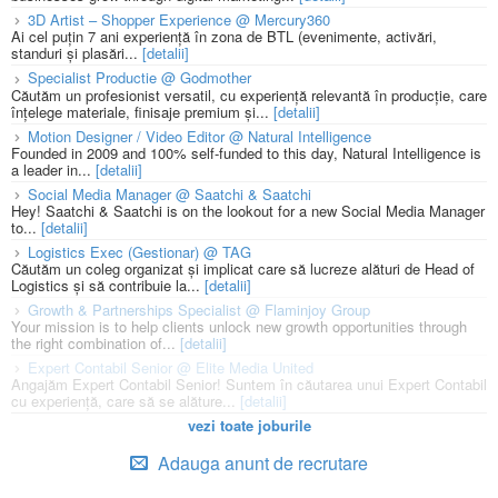
3D Artist – Shopper Experience @ Mercury360
Ai cel puțin 7 ani experiență în zona de BTL (evenimente, activări,
standuri și plasări...
[detalii]
Specialist Productie @ Godmother
Căutăm un profesionist versatil, cu experiență relevantă în producție, care
înțelege materiale, finisaje premium și...
[detalii]
Motion Designer / Video Editor @ Natural Intelligence
Founded in 2009 and 100% self-funded to this day, Natural Intelligence is
a leader in...
[detalii]
Social Media Manager @ Saatchi & Saatchi
Hey! Saatchi & Saatchi is on the lookout for a new Social Media Manager
to...
[detalii]
Logistics Exec (Gestionar) @ TAG
Căutăm un coleg organizat și implicat care să lucreze alături de Head of
Logistics și să contribuie la...
[detalii]
Growth & Partnerships Specialist @ Flaminjoy Group
Your mission is to help clients unlock new growth opportunities through
the right combination of...
[detalii]
Expert Contabil Senior @ Elite Media United
Angajăm Expert Contabil Senior! Suntem în căutarea unui Expert Contabil
cu experiență, care să se alăture...
[detalii]
vezi toate joburile
Adauga anunt de recrutare