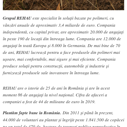
Grupul REHAU
este specialist în soluții bazate pe polimeri, cu
vânzări anuale de aproximativ 3,4 miliarde de euro. Compania
independentă, cu capital privat, are aproximativ 20.000 de angajați
în peste 190 de locații din întreaga lume. Compania are 12.000 de
angajați în toată Europa și 8.000 în Germania. De mai bine de 70
de ani, REHAU lucrează pentru a face produsele din polimeri mai
ușoare, mai confortabile, mai sigure și mai eficiente. Compania
produce soluții pentru construcții, automobile și industrie și
furnizează produsele sale inovatoare în întreaga lume.
REHAU are o istorie de 25 de ani în România și are în acest
moment 86 de angajați la nivel național. Cifra de afaceri a
companiei a fost de 44 de milioane de euro în 2019.
Plantăm fapte bune în România.
Din 2011 și până în prezent,
44.000 de voluntari au plantat și îngrijit peste 1.841.500 de copăcei
pe un total de 470 de hectare de terenuri publice neproductive în