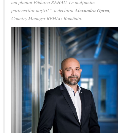
am plantat Pădurea REHAU. Le mulțumim
partenerilor noștri!”
, a declarat
Alexandru Oprea
,
Country Manager REHAU România.