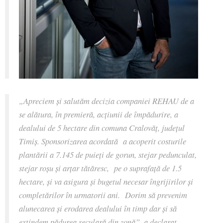
„Apreciem și salutăm decizia companiei REHAU de a
se alătura, în premieră, acțiunii de împădurire, a
dealului de 5 hectare din comuna Cralovăț, județul
Timiș. Sponsorizarea acordată a acoperit costurile
plantării a 7.145 de puieți de gorun, stejar pedunculat,
stejar roșu și arțar tătăresc, pe o suprafață de 1.5
hectare, și va asigura și bugetul necesar îngrijirilor și
completărilor în urmatorii ani. Dorim să prevenim
alunecarea și erodarea dealului în timp dar și să
extindem pădurea seculară din zonă”,
a declarat