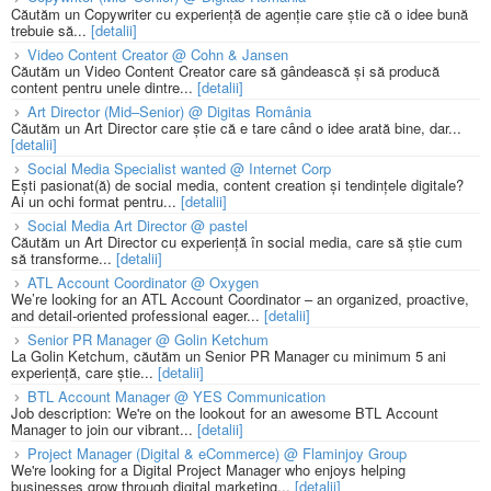
Căutăm un Copywriter cu experiență de agenție care știe că o idee bună
trebuie să...
[detalii]
Video Content Creator @ Cohn & Jansen
Căutăm un Video Content Creator care să gândească și să producă
content pentru unele dintre...
[detalii]
Art Director (Mid–Senior) @ Digitas România
Căutăm un Art Director care știe că e tare când o idee arată bine, dar...
[detalii]
Social Media Specialist wanted @ Internet Corp
Ești pasionat(ă) de social media, content creation și tendințele digitale?
Ai un ochi format pentru...
[detalii]
Social Media Art Director @ pastel
Căutăm un Art Director cu experiență în social media, care să știe cum
să transforme...
[detalii]
ATL Account Coordinator @ Oxygen
We’re looking for an ATL Account Coordinator – an organized, proactive,
and detail-oriented professional eager...
[detalii]
Senior PR Manager @ Golin Ketchum
La Golin Ketchum, căutăm un Senior PR Manager cu minimum 5 ani
experiență, care știe...
[detalii]
BTL Account Manager @ YES Communication
Job description: We're on the lookout for an awesome BTL Account
Manager to join our vibrant...
[detalii]
Project Manager (Digital & eCommerce) @ Flaminjoy Group
We're looking for a Digital Project Manager who enjoys helping
businesses grow through digital marketing...
[detalii]