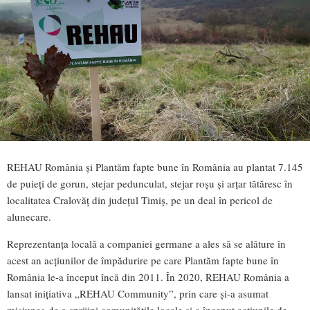
REHAU România și Plantăm fapte bune în România au plantat 7.145
de puieți de gorun, stejar pedunculat, stejar roșu și arțar tătăresc în
localitatea Cralovăț din județul Timiș, pe un deal în pericol de
alunecare.
Reprezentanța locală a companiei germane a ales să se alăture în
acest an acțiunilor de împădurire pe care Plantăm fapte bune în
România le-a început încă din 2011. În 2020, REHAU România a
lansat inițiativa „REHAU Community”, prin care și-a asumat
misiunea de a sprijini comunitățile locale și a început acțiunile de