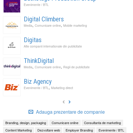
Evenimente / BTL
Digital Climbers
,
,
Media
Comunicare online
Mobile marketing
Digitas
Alte companii internationale din publicitate
ThinkDigital
,
,
Media
Comunicare online
Regii de publicitate
Biz Agency
,
Evenimente / BTL
Marketing direct
Adauga prezentare de companie
Branding, design, packaging
Comunicare online
Consultanta de marketing
Content Marketing
Dezvoltare web
Employer Branding
Evenimente / BTL