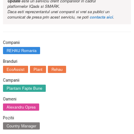
Update
este un serviciu oferit companiilor in cadrul
platformelor IQads si SMARK.
Daca esti reprezentantul unei companii si vrei sa publici un
comunicat de presa prin acest serviciu, ne poti
contacta aici
.
Companii
REHAU Romania
Branduri
EcoAssist
Plant
Rehau
Campanii
Plantam Fapte Bune
Oameni
Alexandru Oprea
Pozitii
Country Manager