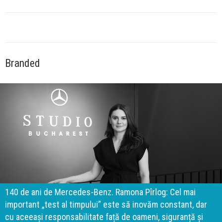
Branded
140 de ani de Mercedes-Benz. Ramona Pîrlog: Cel mai
important „test al timpului” este să inovăm constant, dar
cu aceeași responsabilitate față de oameni, siguranță și