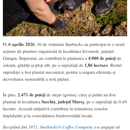
6 aprilie 2026
Pe
, 30 de voluntari Starbucks au participat la o nouă
acțiune de plantare organizată în localitatea Izvoarele, județul
4.000 de puieți
Giurgiu. Împreună, au contribuit la plantarea a
de
1,86 hectare
salcâm, glădiță și plop alb, pe o suprafață de
. Restul
suprafeței a fost plantat mecanizat, pentru a asigura eficiența și
dezvoltarea sustenabilă a noii păduri.
2.471 de puieți
În plus,
de stejar (gorun), cireș și paltin au fost
Saschiz, județul Mureș
plantați în localitatea
, pe o suprafață de 0,49
hectare. Această inițiativă contribuie la extinderea zonelor
împădurite și la consolidarea biodiversității locale.
Începând din 1971,
Starbucks® Coffee Company
s-a angajat să