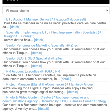
BTL Account Manager Senior @ HexagonX (București)
Rolul ăsta se măsoară în ce nu se vede: proiectele care ies bine pentru
că...
[detalii]
Specialist Implementare BTL / Field Implementation Specialist @
HexagonX (București)
Lucrăm dintr-o hală...
[detalii]
Senior Performance Marketing Specialist @ Zitec
Our promise: You choose how you'll work with us: remote-first or at our
offices in Timpuri...
[detalii]
Senior SEO & GEO Specialist @ Zitec
Our promise: You choose how you'll work with us: remote-first or at our
offices in Timpuri...
[detalii]
PR Account Executive @ TOTAL PR
În calitate de PR Account Executive, vei implementa proiecte de
comunicare corporate & consumer, în...
[detalii]
Project Manager (Digital & eCommerce) @ Flaminjoy Group
We're looking for a Digital Project Manager who enjoys helping
businesses grow through digital marketing...
[detalii]
Photo & Video Content Creator @ boutique - creative and
communications agency | Recruited by EPIC Business Human Strategy
Our client is a Bucharest based boutique - creative and communications
agency, driven by one...
[detalii]