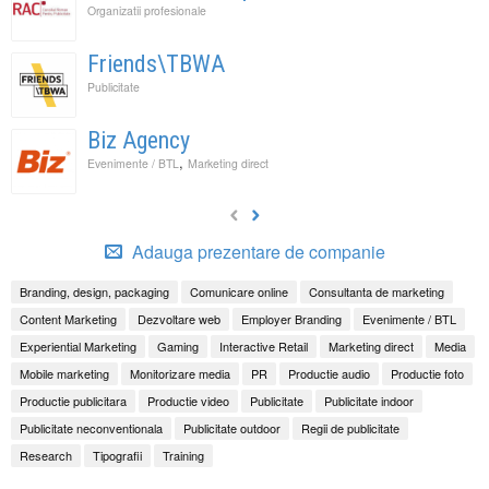
Organizatii profesionale
Friends\TBWA
Publicitate
Biz Agency
,
Evenimente / BTL
Marketing direct
Adauga prezentare de companie
Branding, design, packaging
Comunicare online
Consultanta de marketing
Content Marketing
Dezvoltare web
Employer Branding
Evenimente / BTL
Experiential Marketing
Gaming
Interactive Retail
Marketing direct
Media
Mobile marketing
Monitorizare media
PR
Productie audio
Productie foto
Productie publicitara
Productie video
Publicitate
Publicitate indoor
Publicitate neconventionala
Publicitate outdoor
Regii de publicitate
Research
Tipografii
Training