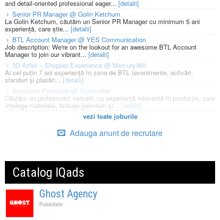
and detail-oriented professional eager...
[detalii]
Senior PR Manager @ Golin Ketchum
La Golin Ketchum, căutăm un Senior PR Manager cu minimum 5 ani
experiență, care știe...
[detalii]
BTL Account Manager @ YES Communication
Job description: We're on the lookout for an awesome BTL Account
Manager to join our vibrant...
[detalii]
3D Artist – Shopper Experience @ Mercury360
Ai cel puțin 7 ani experiență în zona de BTL (evenimente, activări,
standuri și plasări...
[detalii]
Specialist Productie @ Godmother
Căutăm un profesionist versatil, cu experiență relevantă în producție, care
înțelege materiale, finisaje premium și...
[detalii]
vezi toate joburile
Adauga anunt de recrutare
Catalog IQads
Ghost Agency
Publicitate