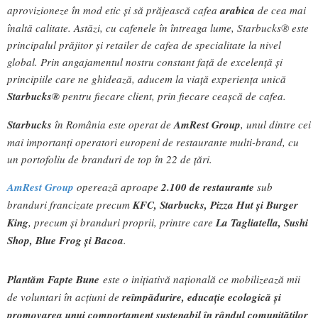
aprovizioneze în mod etic și să prăjească cafea
arabica
de cea mai
înaltă calitate. Astăzi, cu cafenele în întreaga lume, Starbucks® este
principalul prăjitor și retailer de cafea de specialitate la nivel
global. Prin angajamentul nostru constant față de excelență și
principiile care ne ghidează, aducem la viață experiența unică
Starbucks®
pentru fiecare client, prin fiecare ceașcă de cafea.
Starbucks
în România este operat de
AmRest Group
, unul dintre cei
mai importanți operatori europeni de restaurante multi-brand, cu
un portofoliu de branduri de top în 22 de țări.
AmRest Group
operează aproape
2.100 de restaurante
sub
branduri francizate precum
KFC, Starbucks, Pizza Hut și Burger
King
, precum și branduri proprii, printre care
La Tagliatella, Sushi
Shop, Blue Frog și Bacoa
.
Plantăm Fapte Bune
este o inițiativă națională ce mobilizează mii
de voluntari în acțiuni de
reîmpădurire, educație ecologică și
promovarea unui comportament sustenabil în rândul comunităților