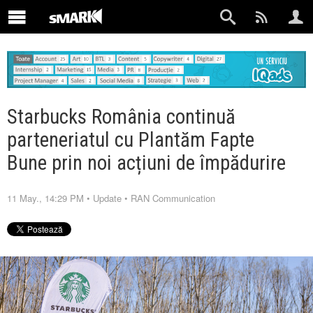
Starbucks România continuă
parteneriatul cu Plantăm Fapte
Bune prin noi acțiuni de împădurire
11 May., 14:29 PM
•
Update
•
RAN Communication