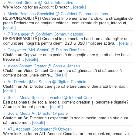
Account Director @ Kubis Interactive
We’re looking for an Account Director...
[detalii]
Media Relations Specialist @ Confident Communications
RESPONSABILITĂȚI Crearea și implementarea hands-on a strategiilor de
presă Redactarea de conținut editorial: comunicate de presă, interviuri,...
[detalii]
PR Manager @ Confident Communications
RESPONSABILITĂȚI Creare și implementare hands-on a strategiilor de
comunicare integrată pentru clienți B2B & B2C Implicare activă...
[detalii]
Copywriter (Mid–Senior) @ Digitas România
Căutăm un Copywriter cu experiență de agenție care știe că o idee bună
trebuie să...
[detalii]
Video Content Creator @ Cohn & Jansen
Căutăm un Video Content Creator care să gândească și să producă
content pentru unele dintre...
[detalii]
Art Director (Mid–Senior) @ Digitas România
Căutăm un Art Director care știe că e tare când o idee arată bine, dar...
[detalii]
Social Media Specialist wanted @ Internet Corp
Ești pasionat(ă) de social media, content creation și tendințele digitale?
Ai un ochi format pentru...
[detalii]
Social Media Art Director @ pastel
Căutăm un Art Director cu experiență în social media, care să știe cum
să transforme...
[detalii]
ATL Account Coordinator @ Oxygen
We’re looking for an ATL Account Coordinator – an organized, proactive,