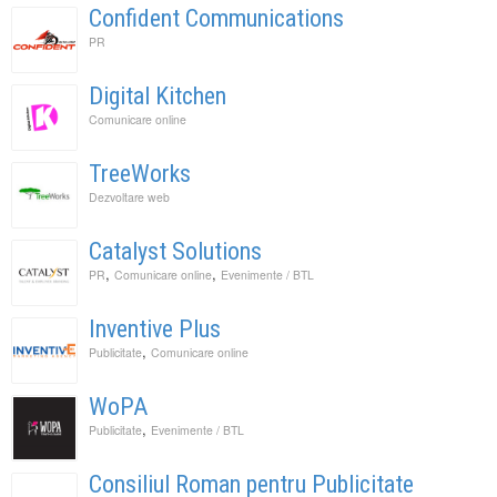
Confident Communications
PR
Digital Kitchen
Comunicare online
TreeWorks
Dezvoltare web
Catalyst Solutions
,
,
PR
Comunicare online
Evenimente / BTL
Inventive Plus
,
Publicitate
Comunicare online
WoPA
,
Publicitate
Evenimente / BTL
Consiliul Roman pentru Publicitate