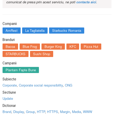
comunicat de presa prin acest serviciu, ne poti
contacta aici
.
Companii
AmRest
La Tagliatella
Starbucks Romania
Branduri
Bacoa
Blue Frog
Burger King
KFC
Pizza Hut
STARBUCKS
Sushi Shop
Campanii
Plantam Fapte Bune
Subiecte
Corporate
,
Corporate social responsibility
,
ONG
Sectiune
Update
Dictionar
Brand
,
Display
,
Group
,
HTTP
,
HTTPS
,
Margin
,
Media
,
WWW