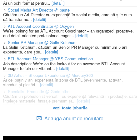
Ai un ochi format pentru...
[detalii]
Social Media Art Director @ pastel
Căutăm un Art Director cu experiență în social media, care să știe cum
să transforme...
[detalii]
ATL Account Coordinator @ Oxygen
We’re looking for an ATL Account Coordinator – an organized, proactive,
and detail-oriented professional eager...
[detalii]
Senior PR Manager @ Golin Ketchum
La Golin Ketchum, căutăm un Senior PR Manager cu minimum 5 ani
experiență, care știe...
[detalii]
BTL Account Manager @ YES Communication
Job description: We're on the lookout for an awesome BTL Account
Manager to join our vibrant...
[detalii]
3D Artist – Shopper Experience @ Mercury360
Ai cel puțin 7 ani experiență în zona de BTL (evenimente, activări,
standuri și plasări...
[detalii]
Specialist Productie @ Godmother
Căutăm un profesionist versatil, cu experiență relevantă în producție, care
înțelege materiale, finisaje premium și...
[detalii]
vezi toate joburile
Adauga anunt de recrutare