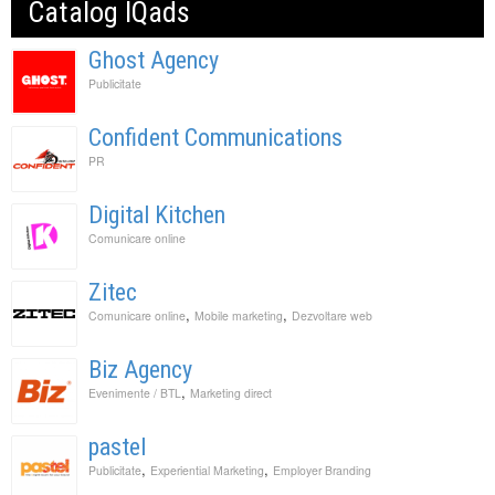
Catalog IQads
Ghost Agency
Publicitate
Confident Communications
PR
Digital Kitchen
Comunicare online
Zitec
,
,
Comunicare online
Mobile marketing
Dezvoltare web
Biz Agency
,
Evenimente / BTL
Marketing direct
pastel
,
,
Publicitate
Experiential Marketing
Employer Branding