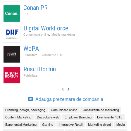
Conan PR
PR
Digital WorkForce
,
Comunicare online
Mobile marketing
WoPA
,
Publicitate
Evenimente / BTL
Rusu+Bortun
Publicitate
Adauga prezentare de companie
Branding, design, packaging
Comunicare online
Consultanta de marketing
Content Marketing
Dezvoltare web
Employer Branding
Evenimente / BTL
Experiential Marketing
Gaming
Interactive Retail
Marketing direct
Media