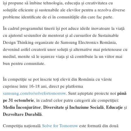
își propune să îmbine tehnologia, educația și creativitatea cu
soluțiile eficiente și sustenabile ale elevilor pentru a rezolva diverse
probleme identificate de ei în comunitățile din care fac parte.
În cadrul programului tinerii își pot aduce ideile inovatoare la viață
cu ajutorul sesiunilor de mentorat și al cursurilor de Sustainable
Design Thinking organizate de Samsung Electronics România,
devenind astfel creatorii unor soluții și alternative mai prietenoase cu
mediul, menite să le ușureze viața și să contribuie la un viitor mai
bun pentru comunitate.
În competiție se pot înscrie toți elevii din România cu vârste
cuprinse între 16-18 ani, direct pe platforma
până
samsung.com/ro/solvefortomorrow
. Sunt așteptate proiecte noi
pe 31 octombrie
, în cadrul celor patru categorii ale competiției:
Mediu Înconjurător
Diversitate și Incluziune Socială
Educație
,
,
și
Dezvoltare Durabilă
.
Competiția națională
Solve for Tomorrow
este formată din două