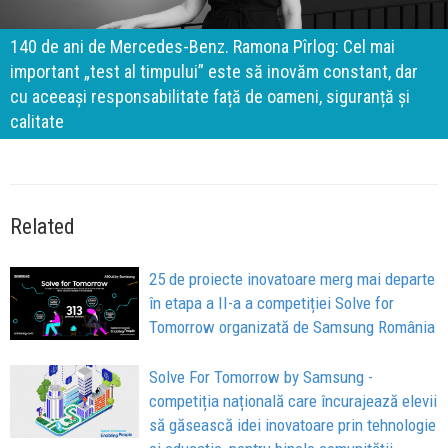
140 de ani de Mercedes-Benz. Ramona Pîrlog: Cel mai
important „test al timpului” este să inovăm constant, dar
cu aceeași responsabilitate față de oameni, siguranță și
calitate
Related
25 de proiecte inovatoare merg mai departe
în etapa a II-a a competiției Solve for
Tomorrow organizată de Samsung România
Solve For Tomorrow by Samsung -
competiția națională care încurajează elevii
să găsească idei inovatoare prin tehnologie