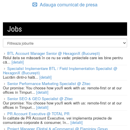
Adauga comunicat de presa
Jobs
BTL Account Manager Senior @ HexagonX (București)
Rolul ăsta se măsoară în ce nu se vede: proiectele care ies bine pentru
că...
[detalii]
Specialist Implementare BTL / Field Implementation Specialist @
HexagonX (București)
Lucrăm dintr-o hală...
[detalii]
Senior Performance Marketing Specialist @ Zitec
Our promise: You choose how you'll work with us: remote-first or at our
offices in Timpuri...
[detalii]
Senior SEO & GEO Specialist @ Zitec
Our promise: You choose how you'll work with us: remote-first or at our
offices in Timpuri...
[detalii]
PR Account Executive @ TOTAL PR
În calitate de PR Account Executive, vei implementa proiecte de
comunicare corporate & consumer, în...
[detalii]
Project Manager (Digital & eCommerce) @ Flaminjoy Group