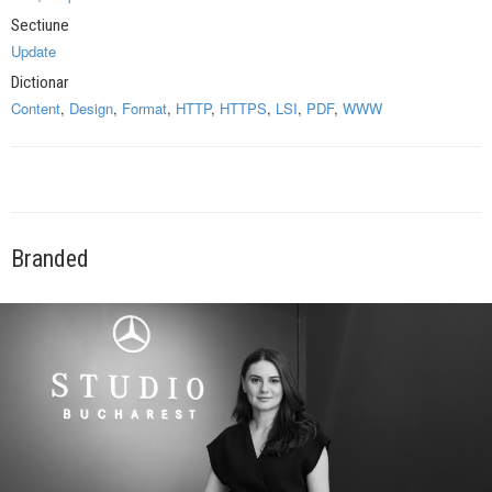
Sectiune
Update
Dictionar
Content
,
Design
,
Format
,
HTTP
,
HTTPS
,
LSI
,
PDF
,
WWW
Branded