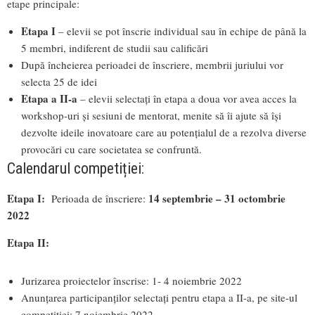
etape principale:
Etapa I
– elevii se pot înscrie individual sau în echipe de până la
5 membri, indiferent de studii sau calificări
După încheierea perioadei de înscriere, membrii juriului vor
selecta 25 de idei
Etapa a II-a
– elevii selectați în etapa a doua vor avea acces la
workshop-uri și sesiuni de mentorat, menite să îi ajute să își
dezvolte ideile inovatoare care au potențialul de a rezolva diverse
provocări cu care societatea se confruntă.
Calendarul competiției:
Etapa I:
14 septembrie – 31 octombrie
Perioada de înscriere:
2022
Etapa II:
Jurizarea proiectelor înscrise: 1- 4 noiembrie 2022
Anunțarea participanților selectați pentru etapa a II-a, pe site-ul
competiției: 7 noiembrie 2022