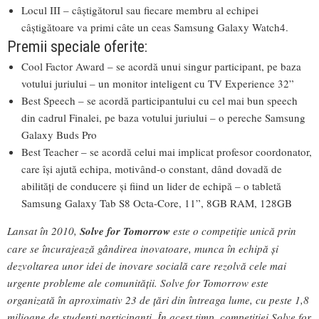
Locul III – câștigătorul sau fiecare membru al echipei
câștigătoare va primi câte un ceas Samsung Galaxy Watch4.
Premii speciale oferite:
Cool Factor Award – se acordă unui singur participant, pe baza
votului juriului – un monitor inteligent cu TV Experience 32”
Best Speech – se acordă participantului cu cel mai bun speech
din cadrul Finalei, pe baza votului juriului – o pereche Samsung
Galaxy Buds Pro
Best Teacher – se acordă celui mai implicat profesor coordonator,
care își ajută echipa, motivând-o constant, dând dovadă de
abilități de conducere și fiind un lider de echipă – o tabletă
Samsung Galaxy Tab S8 Octa-Core, 11”, 8GB RAM, 128GB
Lansat în 2010,
Solve for Tomorrow
este o competiție unică prin
care se încurajează gândirea inovatoare, munca în echipă și
dezvoltarea unor idei de inovare socială care rezolvă cele mai
urgente probleme ale comunității. Solve for Tomorrow este
organizată în aproximativ 23 de țări din întreaga lume, cu peste 1,8
milioane de studenți participanți. În acest timp, competiției Solve for