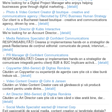
We're looking for a Digital Project Manager who enjoys helping
businesses grow through digital marketing...
[detalii]
Photo & Video Content Creator @ boutique - creative and
communications agency | Recruited by EPIC Business Human Strategy
Our client is a Bucharest based boutique - creative and communications
agency, driven by one...
[detalii]
Account Director @ Kubis Interactive
We’re looking for an Account Director...
[detalii]
Media Relations Specialist @ Confident Communications
RESPONSABILITĂȚI Crearea și implementarea hands-on a strategiilor de
presă Redactarea de conținut editorial: comunicate de presă, interviuri,...
[detalii]
PR Manager @ Confident Communications
RESPONSABILITĂȚI Creare și implementare hands-on a strategiilor de
comunicare integrată pentru clienți B2B & B2C Implicare activă...
[detalii]
Copywriter (Mid–Senior) @ Digitas România
Căutăm un Copywriter cu experiență de agenție care știe că o idee bună
trebuie să...
[detalii]
Video Content Creator @ Cohn & Jansen
Căutăm un Video Content Creator care să gândească și să producă
content pentru unele dintre...
[detalii]
Art Director (Mid–Senior) @ Digitas România
Căutăm un Art Director care știe că e tare când o idee arată bine, dar...
[detalii]
Social Media Specialist wanted @ Internet Corp
Ești pasionat(ă) de social media, content creation și tendințele digitale?