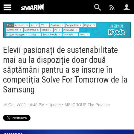
Elevii pasionați de sustenabilitate
mai au la dispoziție doar două
săptămâni pentru a se înscrie în
competiția Solve For Tomorrow de la
Samsung
19 Oct. 2022, 16:48 PM
•
Update
•
MSLGROUP The Practice