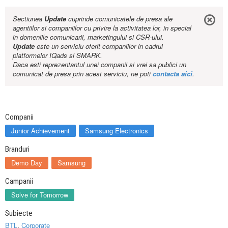
Sectiunea
Update
cuprinde comunicatele de presa ale
agentiilor si companiilor cu privire la activitatea lor, in special
in domeniile comunicarii, marketingului si CSR-ului.
Update
este un serviciu oferit companiilor in cadrul
platformelor IQads si SMARK.
Daca esti reprezentantul unei companii si vrei sa publici un
comunicat de presa prin acest serviciu, ne poti
contacta aici
.
Companii
Junior Achievement
Samsung Electronics
Branduri
Demo Day
Samsung
Campanii
Solve for Tomorrow
Subiecte
BTL
,
Corporate