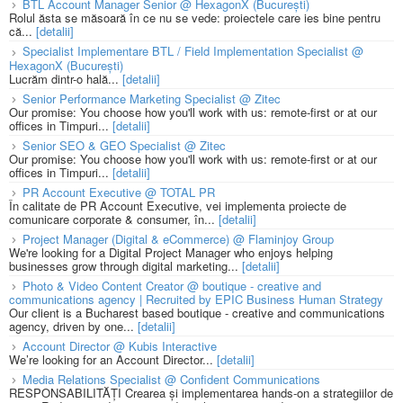
BTL Account Manager Senior @ HexagonX (București)
Rolul ăsta se măsoară în ce nu se vede: proiectele care ies bine pentru
că...
[detalii]
Specialist Implementare BTL / Field Implementation Specialist @
HexagonX (București)
Lucrăm dintr-o hală...
[detalii]
Senior Performance Marketing Specialist @ Zitec
Our promise: You choose how you'll work with us: remote-first or at our
offices in Timpuri...
[detalii]
Senior SEO & GEO Specialist @ Zitec
Our promise: You choose how you'll work with us: remote-first or at our
offices in Timpuri...
[detalii]
PR Account Executive @ TOTAL PR
În calitate de PR Account Executive, vei implementa proiecte de
comunicare corporate & consumer, în...
[detalii]
Project Manager (Digital & eCommerce) @ Flaminjoy Group
We're looking for a Digital Project Manager who enjoys helping
businesses grow through digital marketing...
[detalii]
Photo & Video Content Creator @ boutique - creative and
communications agency | Recruited by EPIC Business Human Strategy
Our client is a Bucharest based boutique - creative and communications
agency, driven by one...
[detalii]
Account Director @ Kubis Interactive
We’re looking for an Account Director...
[detalii]
Media Relations Specialist @ Confident Communications
RESPONSABILITĂȚI Crearea și implementarea hands-on a strategiilor de