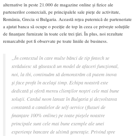
alternative în peste 21.000 de magazine online și fizice ale
partenerilor comerciali, pe principalele sale piețe de activitate,
România, Grecia si Bulgaria. Această rețea puternică de parteneriate
a ajutat banca să ocupe o poziție de top în ceea ce privește soluțiile
de finanțare furnizate în toate cele trei țări. În plus, noi rezultate
remarcabile pot fi observate pe toate liniile de business.
„În contextul în care multe bănci de tip fintech se
străduiesc să găsească un model de afaceri funcțional,
noi, la tbi, continuăm să demonstrăm că putem inova
și face profit în același timp. Echipa noastră este
dedicată și oferă mereu clienților noștri cele mai bune
soluții. Cardul neon lansat în Bulgaria și dezvoltarea
constantă a canalelor de self-service (fluxuri de
finanțare 100% online) pe toate piețele noastre
principale sunt cele mai bune exemple ale unei
experiențe bancare de ultimă generație. Privind spre