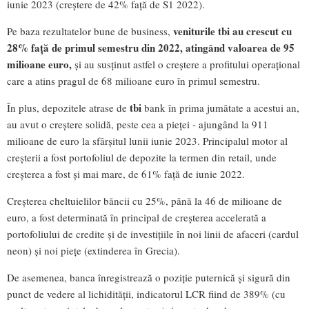
iunie 2023 (creștere de 42% față de S1 2022).
veniturile tbi au crescut cu
Pe baza rezultatelor bune de business,
28% față de primul semestru din 2022, atingând valoarea de 95
milioane euro,
și au susținut astfel o creștere a profitului operațional
care a atins pragul de 68 milioane euro în primul semestru.
tbi
În plus, depozitele atrase de
bank în prima jumătate a acestui an,
au avut o creștere solidă, peste cea a pieței - ajungând la 911
milioane de euro la sfârșitul lunii iunie 2023. Principalul motor al
creșterii a fost portofoliul de depozite la termen din retail, unde
creșterea a fost și mai mare, de 61% față de iunie 2022.
Creșterea cheltuielilor băncii cu 25%, până la 46 de milioane de
euro, a fost determinată în principal de creșterea accelerată a
portofoliului de credite și de investițiile în noi linii de afaceri (cardul
neon) și noi piețe (extinderea în Grecia).
De asemenea, banca înregistrează o poziție puternică și sigură din
punct de vedere al lichidității, indicatorul LCR fiind de 389% (cu