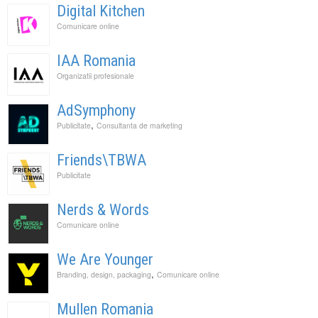
Digital Kitchen
Comunicare online
IAA Romania
Organizatii profesionale
AdSymphony
,
Publicitate
Consultanta de marketing
Friends\TBWA
Publicitate
Nerds & Words
Comunicare online
We Are Younger
,
Branding, design, packaging
Comunicare online
Mullen Romania