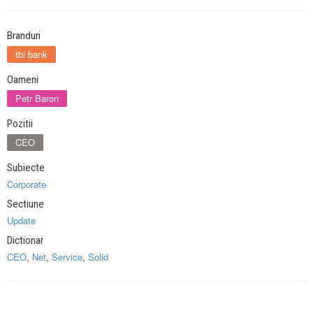
Branduri
tbi bank
Oameni
Petr Baron
Pozitii
CEO
Subiecte
Corporate
Sectiune
Update
Dictionar
CEO
,
Net
,
Service
,
Solid