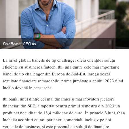
Petr Baron, CEO tbi
La nivel global, băncile de tip challenger oferă clienților soluții
eficiente cu susținerea fintech. tbi, una dintre cele mai importante
bănci de tip challenger din Europa de Sud-Est, înregistrează
rezultate financiare remarcabile, prima jumătate a anului 2023 fiind
încă o dovadă în acest sens.
tbi bank, unul dintre cei mai dinamici și mai inovatori jucători
financiari din SEE, a raportat pentru primul semestru din 2023 un
profit net neauditat de 18,4 milioane de euro. În primele 6 luni, tbi a
încheiat acorduri cu noi parteneri comerciali, inclusiv pe noi
verticale de business, și este prezentă cu soluții de finanțare