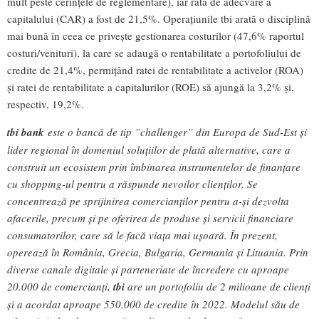
mult peste cerințele de reglementare), iar rata de adecvare a
capitalului (CAR) a fost de 21,5%. Operațiunile tbi arată o disciplină
mai bună în ceea ce privește gestionarea costurilor (47,6% raportul
costuri/venituri), la care se adaugă o rentabilitate a portofoliului de
credite de 21,4%, permițând ratei de rentabilitate a activelor (ROA)
și ratei de rentabilitate a capitalurilor (ROE) să ajungă la 3,2% și,
respectiv, 19,2%.
tbi bank
este o bancă de tip ”challenger” din Europa de Sud-Est și
lider regional în domeniul soluțiilor de plată alternative, care a
construit un ecosistem prin îmbinarea instrumentelor de finanțare
cu shopping-ul pentru a răspunde nevoilor clienților. Se
concentrează pe sprijinirea comercianților pentru a-și dezvolta
afacerile, precum și pe oferirea de produse și servicii financiare
consumatorilor, care să le facă viața mai ușoară. În prezent,
operează în România, Grecia, Bulgaria, Germania și Lituania. Prin
diverse canale digitale și parteneriate de încredere cu aproape
20.000 de comercianți,
tbi
are un portofoliu de 2 milioane de clienți
și a acordat aproape 550.000 de credite în 2022. Modelul său de