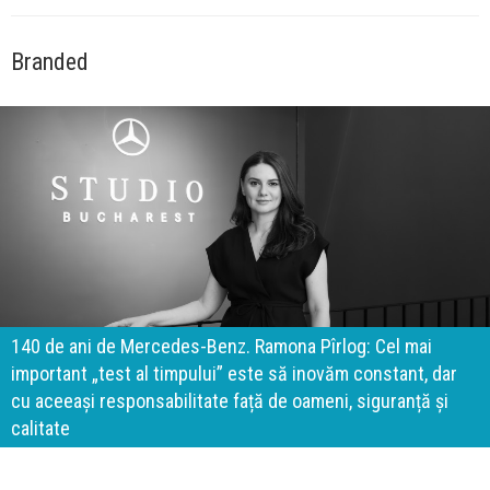
Branded
140 de ani de Mercedes-Benz. Ramona Pîrlog: Cel mai
important „test al timpului” este să inovăm constant, dar
cu aceeași responsabilitate față de oameni, siguranță și
calitate