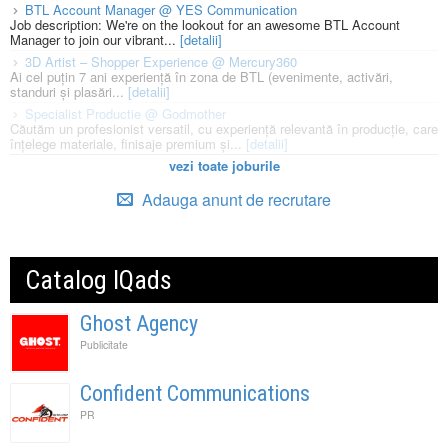
BTL Account Manager @ YES Communication
Job description: We're on the lookout for an awesome BTL Account
Manager to join our vibrant...
[detalii]
3D Artist – Shopper Experience @ Mercury360
Ai cel puțin 7 ani experiență în zona de BTL (evenimente, activări,
standuri și plasări...
[detalii]
Specialist Productie @ Godmother
Căutăm un profesionist versatil, cu experiență relevantă în producție, care
înțelege materiale, finisaje premium și...
[detalii]
vezi toate joburile
Adauga anunt de recrutare
Catalog IQads
Ghost Agency
Publicitate
Confident Communications
PR