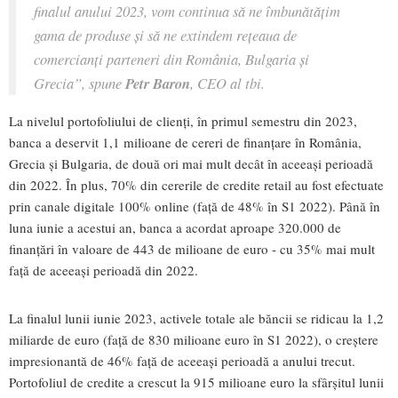
finalul anului 2023, vom continua să ne îmbunătățim
gama de produse și să ne extindem rețeaua de
comercianți parteneri din România, Bulgaria și
Grecia”, spune
Petr Baron
, CEO al tbi.
La nivelul portofoliului de clienți, în primul semestru din 2023,
banca a deservit 1,1 milioane de cereri de finanțare în România,
Grecia și Bulgaria, de două ori mai mult decât în aceeași perioadă
din 2022. În plus, 70% din cererile de credite retail au fost efectuate
prin canale digitale 100% online (față de 48% în S1 2022). Până în
luna iunie a acestui an, banca a acordat aproape 320.000 de
finanțări în valoare de 443 de milioane de euro - cu 35% mai mult
față de aceeași perioadă din 2022.
La finalul lunii iunie 2023, activele totale ale băncii se ridicau la 1,2
miliarde de euro (față de 830 milioane euro în S1 2022), o creștere
impresionantă de 46% față de aceeași perioadă a anului trecut.
Portofoliul de credite a crescut la 915 milioane euro la sfârșitul lunii