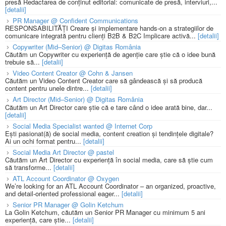
presă Redactarea de conținut editorial: comunicate de presă, interviuri,...
[detalii]
PR Manager @ Confident Communications
RESPONSABILITĂȚI Creare și implementare hands-on a strategiilor de
comunicare integrată pentru clienți B2B & B2C Implicare activă...
[detalii]
Copywriter (Mid–Senior) @ Digitas România
Căutăm un Copywriter cu experiență de agenție care știe că o idee bună
trebuie să...
[detalii]
Video Content Creator @ Cohn & Jansen
Căutăm un Video Content Creator care să gândească și să producă
content pentru unele dintre...
[detalii]
Art Director (Mid–Senior) @ Digitas România
Căutăm un Art Director care știe că e tare când o idee arată bine, dar...
[detalii]
Social Media Specialist wanted @ Internet Corp
Ești pasionat(ă) de social media, content creation și tendințele digitale?
Ai un ochi format pentru...
[detalii]
Social Media Art Director @ pastel
Căutăm un Art Director cu experiență în social media, care să știe cum
să transforme...
[detalii]
ATL Account Coordinator @ Oxygen
We’re looking for an ATL Account Coordinator – an organized, proactive,
and detail-oriented professional eager...
[detalii]
Senior PR Manager @ Golin Ketchum
La Golin Ketchum, căutăm un Senior PR Manager cu minimum 5 ani
experiență, care știe...
[detalii]