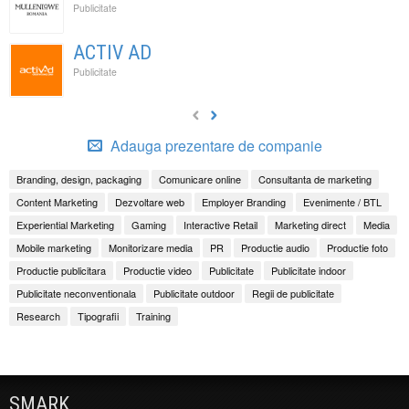
Publicitate
ACTIV AD
Publicitate
Adauga prezentare de companie
Branding, design, packaging
Comunicare online
Consultanta de marketing
Content Marketing
Dezvoltare web
Employer Branding
Evenimente / BTL
Experiential Marketing
Gaming
Interactive Retail
Marketing direct
Media
Mobile marketing
Monitorizare media
PR
Productie audio
Productie foto
Productie publicitara
Productie video
Publicitate
Publicitate indoor
Publicitate neconventionala
Publicitate outdoor
Regii de publicitate
Research
Tipografii
Training
SMARK