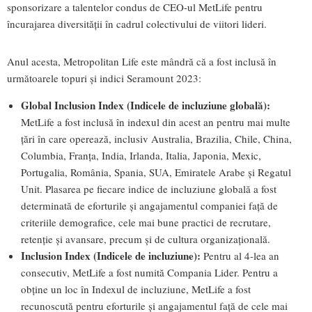
sponsorizare a talentelor condus de CEO-ul MetLife pentru
încurajarea diversității în cadrul colectivului de viitori lideri.
Anul acesta, Metropolitan Life este mândră că a fost inclusă în
următoarele topuri și indici Seramount 2023:
Global Inclusion Index (Indicele de incluziune globală):
MetLife a fost inclusă în indexul din acest an pentru mai multe
țări în care operează, inclusiv Australia, Brazilia, Chile, China,
Columbia, Franța, India, Irlanda, Italia, Japonia, Mexic,
Portugalia, România, Spania, SUA, Emiratele Arabe și Regatul
Unit. Plasarea pe fiecare indice de incluziune globală a fost
determinată de eforturile și angajamentul companiei față de
criteriile demografice, cele mai bune practici de recrutare,
retenție și avansare, precum și de cultura organizațională.
Inclusion Index (Indicele de incluziune):
Pentru al 4-lea an
consecutiv, MetLife a fost numită Compania Lider. Pentru a
obține un loc în Indexul de incluziune, MetLife a fost
recunoscută pentru eforturile și angajamentul față de cele mai