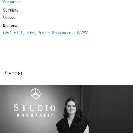
Corporate
Sectiune
Update
Dictionar
CEO
,
HTTP
,
Index
,
Private
,
Sponsorizare
,
WWW
Branded