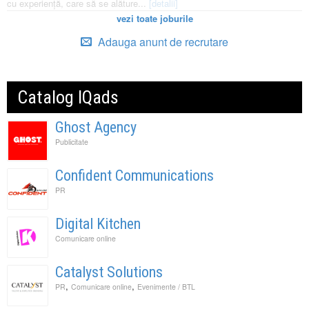
cu experiență, care să se alăture...
[detalii]
vezi toate joburile
Adauga anunt de recrutare
Catalog IQads
Ghost Agency
Publicitate
Confident Communications
PR
Digital Kitchen
Comunicare online
Catalyst Solutions
,
,
PR
Comunicare online
Evenimente / BTL