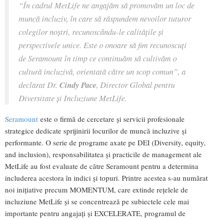
“În cadrul MetLife ne angajăm să promovăm un loc de
muncă incluziv, în care să răspundem nevoilor tuturor
colegilor noștri, recunoscându-le calitățile și
perspectivele unice. Este o onoare să fim recunoscuți
de Seramount în timp ce continuăm să cultivăm o
cultură incluzivă, orientată către un scop comun”
, a
declarat Dr.
Cindy Pace
, Director Global pentru
Diversitate și Incluziune MetLife.
Seramount
este o firmă de cercetare și servicii profesionale
strategice dedicate sprijinirii locurilor de muncă incluzive și
performante. O serie de programe axate pe DEI (Diversity, equity,
and inclusion), responsabilitatea și practicile de management ale
MetLife au fost evaluate de către Seramount pentru a determina
includerea acestora în indici și topuri. Printre acestea s-au numărat
noi inițiative precum MOMENTUM, care extinde rețelele de
incluziune MetLife și se concentrează pe subiectele cele mai
importante pentru angajați și EXCELERATE, programul de