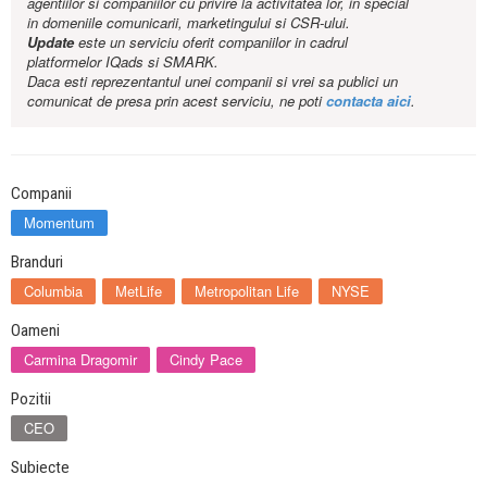
agentiilor si companiilor cu privire la activitatea lor, in special
in domeniile comunicarii, marketingului si CSR-ului.
Update
este un serviciu oferit companiilor in cadrul
platformelor IQads si SMARK.
Daca esti reprezentantul unei companii si vrei sa publici un
comunicat de presa prin acest serviciu, ne poti
contacta aici
.
Companii
Momentum
Branduri
Columbia
MetLife
Metropolitan Life
NYSE
Oameni
Carmina Dragomir
Cindy Pace
Pozitii
CEO
Subiecte