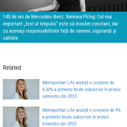
140 de ani de Mercedes-Benz. Ramona Pîrlog: Cel mai
important „test al timpului” este să inovăm constant, dar
cu aceeași responsabilitate față de oameni, siguranță și
calitate
Related
Metropolitan Life anunță o creștere de
4,50% a primelor brute subscrise în primul
semestru din 2023
Metropolitan Life anunță o creștere de 4%
a primelor brute subscrise în primul
trimestru din 2023