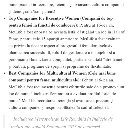
bune practici în recrutare, retenție și avansare, cultura companiei
și demografie/transparență.
Top Companies for Executive Women (Companii de top
pentru femei în funcții de conducere):
Pentru al 16-lea an,
MetLife a fost onorată pe această listă, câștigând un loc în Hall of
Fame, pentru cele 15 apariții anterioare. MetLife a fost evaluată
cu privire la fiecare aspect al progresului femeilor, inclusiv
planificarea succesiunii, roluri de gestionare a finanțelor și a
perfomanței financiare a companiei, paritate salarială între femei
și bărbați, programe de sprijin și programe de flexibilitate.
Best Companies for Multicultural Women (Cele mai bune
companii pentru femei multiculturale):
Pentru al 6-lea an,
MetLife a fost recunoscută pentru eforturile sale de a promova un
loc de muncă incluziv. Seramount a evaluat profilul forței de
muncă MetLife, recrutarea, retenția și avansarea, precum și
cultura companiei și responsabilitatea în cadrul selecției.
“Includerea Metropolitan Life România în Indicele de
incluziune globală Seramount 2023 ne onorează.