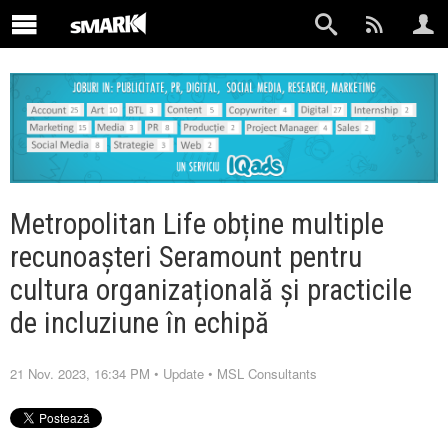
Metropolitan Life obține multiple
recunoașteri Seramount pentru
cultura organizațională și practicile
de incluziune în echipă
21 Nov. 2023, 16:34 PM
•
Update
•
MSL Consultants