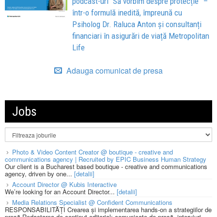
podcast-uri “Să vorbim despre protecție” –
într-o formulă inedită, împreună cu
Psiholog Dr. Raluca Anton și consultanți
financiari în asigurări de viață Metropolitan
Life
Adauga comunicat de presa
Jobs
Photo & Video Content Creator @ boutique - creative and
communications agency | Recruited by EPIC Business Human Strategy
Our client is a Bucharest based boutique - creative and communications
agency, driven by one...
[detalii]
Account Director @ Kubis Interactive
We’re looking for an Account Director...
[detalii]
Media Relations Specialist @ Confident Communications
RESPONSABILITĂȚI Crearea și implementarea hands-on a strategiilor de
presă Redactarea de conținut editorial: comunicate de presă, interviuri,...