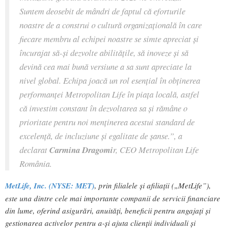
Suntem deosebit de mândri de faptul că eforturile
noastre de a construi o cultură organizațională în care
fiecare membru al echipei noastre se simte apreciat și
încurajat să-și dezvolte abilitățile, să inoveze și să
devină cea mai bună versiune a sa sunt apreciate la
nivel global. Echipa joacă un rol esențial în obținerea
performanței Metropolitan Life în piața locală, astfel
că investim constant în dezvoltarea sa și rămâne o
prioritate pentru noi menținerea acestui standard de
excelență, de incluziune și egalitate de șanse.”
, a
declarat
Carmina Dragomi
r, CEO Metropolitan Life
România.
MetLife, Inc. (NYSE: MET)
, prin filialele și afiliații („MetLife”),
este una dintre cele mai importante companii de servicii financiare
din lume, oferind asigurări, anuități, beneficii pentru angajați și
gestionarea activelor pentru a-și ajuta clienții individuali și