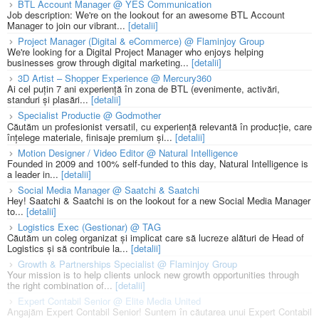
BTL Account Manager @ YES Communication
Job description: We're on the lookout for an awesome BTL Account
Manager to join our vibrant...
[detalii]
Project Manager (Digital & eCommerce) @ Flaminjoy Group
We're looking for a Digital Project Manager who enjoys helping
businesses grow through digital marketing...
[detalii]
3D Artist – Shopper Experience @ Mercury360
Ai cel puțin 7 ani experiență în zona de BTL (evenimente, activări,
standuri și plasări...
[detalii]
Specialist Productie @ Godmother
Căutăm un profesionist versatil, cu experiență relevantă în producție, care
înțelege materiale, finisaje premium și...
[detalii]
Motion Designer / Video Editor @ Natural Intelligence
Founded in 2009 and 100% self-funded to this day, Natural Intelligence is
a leader in...
[detalii]
Social Media Manager @ Saatchi & Saatchi
Hey! Saatchi & Saatchi is on the lookout for a new Social Media Manager
to...
[detalii]
Logistics Exec (Gestionar) @ TAG
Căutăm un coleg organizat și implicat care să lucreze alături de Head of
Logistics și să contribuie la...
[detalii]
Growth & Partnerships Specialist @ Flaminjoy Group
Your mission is to help clients unlock new growth opportunities through
the right combination of...
[detalii]
Expert Contabil Senior @ Elite Media United
Angajăm Expert Contabil Senior! Suntem în căutarea unui Expert Contabil