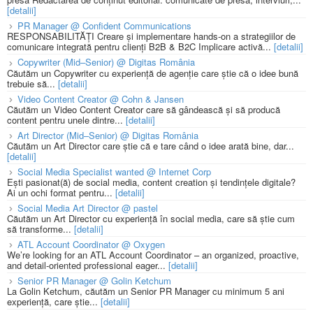
[detalii]
PR Manager @ Confident Communications
RESPONSABILITĂȚI Creare și implementare hands-on a strategiilor de
comunicare integrată pentru clienți B2B & B2C Implicare activă...
[detalii]
Copywriter (Mid–Senior) @ Digitas România
Căutăm un Copywriter cu experiență de agenție care știe că o idee bună
trebuie să...
[detalii]
Video Content Creator @ Cohn & Jansen
Căutăm un Video Content Creator care să gândească și să producă
content pentru unele dintre...
[detalii]
Art Director (Mid–Senior) @ Digitas România
Căutăm un Art Director care știe că e tare când o idee arată bine, dar...
[detalii]
Social Media Specialist wanted @ Internet Corp
Ești pasionat(ă) de social media, content creation și tendințele digitale?
Ai un ochi format pentru...
[detalii]
Social Media Art Director @ pastel
Căutăm un Art Director cu experiență în social media, care să știe cum
să transforme...
[detalii]
ATL Account Coordinator @ Oxygen
We’re looking for an ATL Account Coordinator – an organized, proactive,
and detail-oriented professional eager...
[detalii]
Senior PR Manager @ Golin Ketchum
La Golin Ketchum, căutăm un Senior PR Manager cu minimum 5 ani
experiență, care știe...
[detalii]