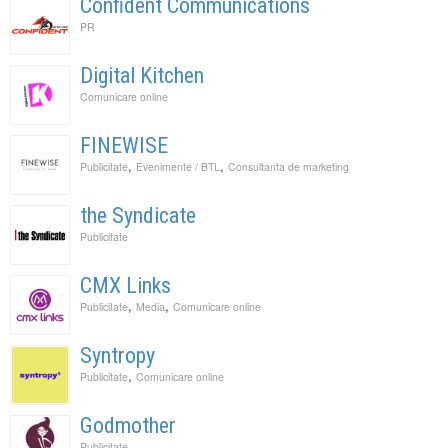
Confident Communications
PR
Digital Kitchen
Comunicare online
FINEWISE
,
,
Publicitate
Evenimente / BTL
Consultanta de marketing
the Syndicate
Publicitate
CMX Links
,
,
Publicitate
Media
Comunicare online
Syntropy
,
Publicitate
Comunicare online
Godmother
Publicitate