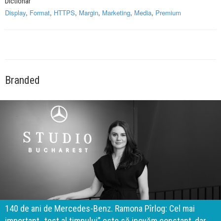
Dictionar
Display
,
Format
,
HTTPS
,
Margin
,
Marketing
,
Media
,
Premium
Branded
140 de ani de Mercedes-Benz. Ramona Pîrlog: Cel mai
important „test al timpului” este să inovăm constant, dar