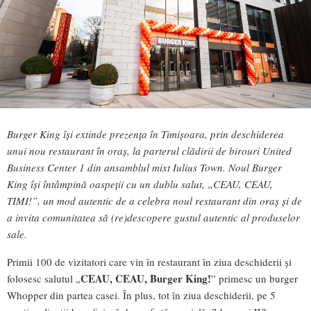
Burger King își extinde prezența în Timișoara, prin deschiderea
unui nou restaurant în oraş, la parterul clădirii de birouri United
Business Center 1 din ansamblul mixt Iulius Town. Noul Burger
King își întâmpină oaspeții cu un dublu salut, „CEAU, CEAU,
TIMI!”, un mod autentic de a celebra noul restaurant din oraș și de
a invita comunitatea să (re)descopere gustul autentic al produselor
sale.
Primii 100 de vizitatori care vin în restaurant în ziua deschiderii și
CEAU, CEAU, Burger King!
folosesc salutul „
” primesc un burger
Whopper din partea casei. În plus, tot în ziua deschiderii, pe 5