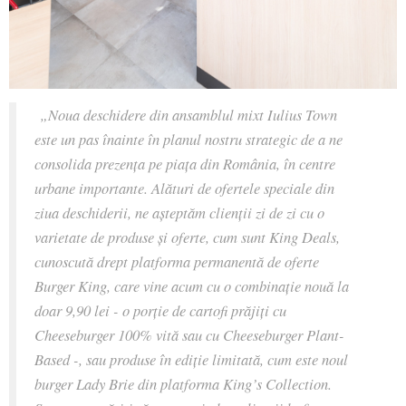
„Noua deschidere din ansamblul mixt Iulius Town
este un pas înainte în planul nostru strategic de a ne
consolida prezența pe piața din România, în centre
urbane importante. Alături de ofertele speciale din
ziua deschiderii, ne așteptăm clienții zi de zi cu o
varietate de produse și oferte, cum sunt King Deals,
cunoscută drept platforma permanentă de oferte
Burger King, care vine acum cu o combinație nouă la
doar 9,90 lei - o porție de cartofi prăjiți cu
Cheeseburger 100% vită sau cu Cheeseburger Plant-
Based -, sau produse în ediție limitată, cum este noul
burger Lady Brie din platforma King’s Collection.