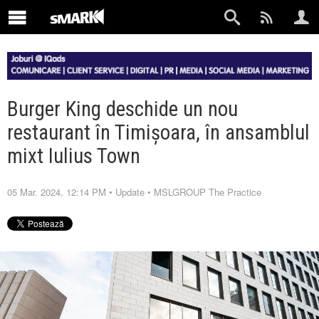
Burger King deschide un nou
restaurant în Timișoara, în ansamblul
mixt Iulius Town
05 Mar. 2024, 12:14 PM
•
Update
•
MSLGROUP The Practice