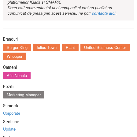
platformelor IQads si SMARK.
Daca esti reprezentantul unei companii si vrei sa publici un
comunicat de presa prin acest serviciu, ne poti
contacta aici
.
Branduri
Burger King
Iulius Town
Plant
United Business Center
Whopper
Oameni
Alin Nenciu
Pozitii
Marketing Manager
Subiecte
Corporate
Sectiune
Update