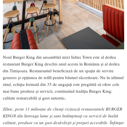
Noul Burger King din ansamblul mixt Iulius Town este al doilea
restaurant Burger King deschis anul acesta în România și al doilea
din Timișoara. Restaurantul beneficiază de un spațiu de servire
generos și opțiunea de refill pentru băuturi răcoritoare. Nu în ultimul
rând, echipa formată din 35 de angajați este pregătită să ofere cele
mai bune produse și servicii, continuând tradiția Burger King:
.
calitate remarcabilă și gust autentic
Zilnic, peste 11 milioane de clienți vizitează restaurantele BURGER
KING® din întreaga lume și sunt întâmpinați cu servicii de înaltă
calitate, produse cu un gust desăvârșit și prețuri accesibile. Înființat