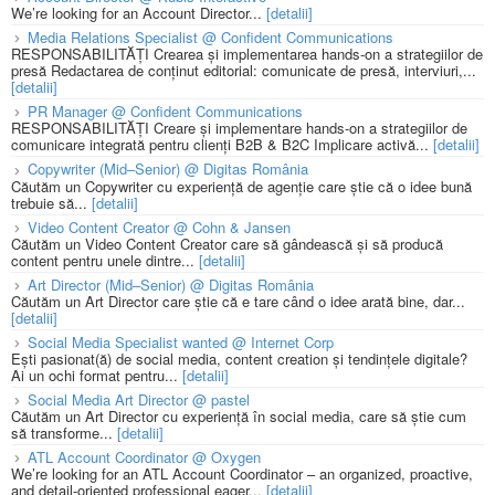
We’re looking for an Account Director...
[detalii]
Media Relations Specialist @ Confident Communications
RESPONSABILITĂȚI Crearea și implementarea hands-on a strategiilor de
presă Redactarea de conținut editorial: comunicate de presă, interviuri,...
[detalii]
PR Manager @ Confident Communications
RESPONSABILITĂȚI Creare și implementare hands-on a strategiilor de
comunicare integrată pentru clienți B2B & B2C Implicare activă...
[detalii]
Copywriter (Mid–Senior) @ Digitas România
Căutăm un Copywriter cu experiență de agenție care știe că o idee bună
trebuie să...
[detalii]
Video Content Creator @ Cohn & Jansen
Căutăm un Video Content Creator care să gândească și să producă
content pentru unele dintre...
[detalii]
Art Director (Mid–Senior) @ Digitas România
Căutăm un Art Director care știe că e tare când o idee arată bine, dar...
[detalii]
Social Media Specialist wanted @ Internet Corp
Ești pasionat(ă) de social media, content creation și tendințele digitale?
Ai un ochi format pentru...
[detalii]
Social Media Art Director @ pastel
Căutăm un Art Director cu experiență în social media, care să știe cum
să transforme...
[detalii]
ATL Account Coordinator @ Oxygen
We’re looking for an ATL Account Coordinator – an organized, proactive,
and detail-oriented professional eager...
[detalii]