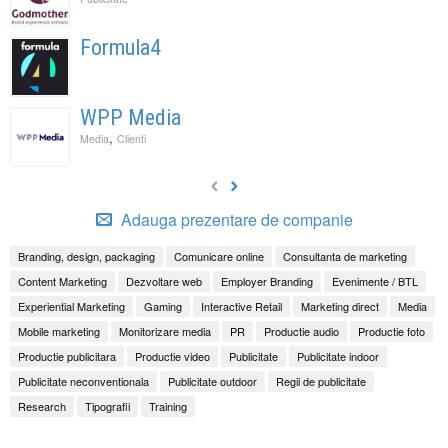
Formula4
WPP Media
,
Media
Clienti
Adauga prezentare de companie
Branding, design, packaging
Comunicare online
Consultanta de marketing
Content Marketing
Dezvoltare web
Employer Branding
Evenimente / BTL
Experiential Marketing
Gaming
Interactive Retail
Marketing direct
Media
Mobile marketing
Monitorizare media
PR
Productie audio
Productie foto
Productie publicitara
Productie video
Publicitate
Publicitate indoor
Publicitate neconventionala
Publicitate outdoor
Regii de publicitate
Research
Tipografii
Training