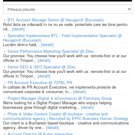
BTL Account Manager Senior @ HexagonX (București)
Rolul ăsta se măsoară în ce nu se vede: proiectele care ies bine pentru
că...
[detalii]
Specialist Implementare BTL / Field Implementation Specialist @
HexagonX (București)
Lucrăm dintr-o hală...
[detalii]
Senior Performance Marketing Specialist @ Zitec
Our promise: You choose how you'll work with us: remote-first or at our
offices in Timpuri...
[detalii]
Senior SEO & GEO Specialist @ Zitec
Our promise: You choose how you'll work with us: remote-first or at our
offices in Timpuri...
[detalii]
PR Account Executive @ TOTAL PR
În calitate de PR Account Executive, vei implementa proiecte de
comunicare corporate & consumer, în...
[detalii]
Project Manager (Digital & eCommerce) @ Flaminjoy Group
We're looking for a Digital Project Manager who enjoys helping
businesses grow through digital marketing...
[detalii]
Photo & Video Content Creator @ boutique - creative and
communications agency | Recruited by EPIC Business Human Strategy
Our client is a Bucharest based boutique - creative and communications
agency, driven by one...
[detalii]
Account Director @ Kubis Interactive