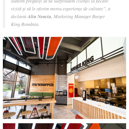
Suntem pregătiți să ne surprindem clienții la fiecare
vizită și să le oferim mereu experiențe de calitate”, a
declarat
Alin Nenciu
, Marketing Manager Burger
King România.