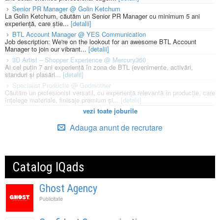
Senior PR Manager @ Golin Ketchum
La Golin Ketchum, căutăm un Senior PR Manager cu minimum 5 ani
experiență, care știe...
[detalii]
BTL Account Manager @ YES Communication
Job description: We're on the lookout for an awesome BTL Account
Manager to join our vibrant...
[detalii]
3D Artist – Shopper Experience @ Mercury360
Ai cel puțin 7 ani experiență în zona de BTL (evenimente, activări,
standuri și plasări...
[detalii]
Specialist Productie @ Godmother
Căutăm un profesionist versatil, cu experiență relevantă în producție, care
înțelege materiale, finisaje premium și...
[detalii]
vezi toate joburile
Adauga anunt de recrutare
Catalog IQads
Ghost Agency
Publicitate