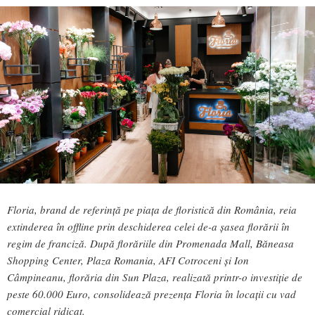
Floria, brand de referință pe piața de floristică din România, reia
extinderea în offline prin deschiderea celei de-a șasea florării în
regim de franciză. După florăriile din Promenada Mall, Băneasa
Shopping Center, Plaza Romania, AFI Cotroceni și Ion
Câmpineanu, florăria din Sun Plaza, realizată printr-o investiție de
peste 60.000 Euro, consolidează prezența Floria în locații cu vad
comercial ridicat.