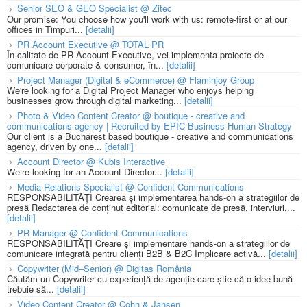
Senior SEO & GEO Specialist @ Zitec
Our promise: You choose how you'll work with us: remote-first or at our
offices in Timpuri...
[detalii]
PR Account Executive @ TOTAL PR
În calitate de PR Account Executive, vei implementa proiecte de
comunicare corporate & consumer, în...
[detalii]
Project Manager (Digital & eCommerce) @ Flaminjoy Group
We're looking for a Digital Project Manager who enjoys helping
businesses grow through digital marketing...
[detalii]
Photo & Video Content Creator @ boutique - creative and
communications agency | Recruited by EPIC Business Human Strategy
Our client is a Bucharest based boutique - creative and communications
agency, driven by one...
[detalii]
Account Director @ Kubis Interactive
We’re looking for an Account Director...
[detalii]
Media Relations Specialist @ Confident Communications
RESPONSABILITĂȚI Crearea și implementarea hands-on a strategiilor de
presă Redactarea de conținut editorial: comunicate de presă, interviuri,...
[detalii]
PR Manager @ Confident Communications
RESPONSABILITĂȚI Creare și implementare hands-on a strategiilor de
comunicare integrată pentru clienți B2B & B2C Implicare activă...
[detalii]
Copywriter (Mid–Senior) @ Digitas România
Căutăm un Copywriter cu experiență de agenție care știe că o idee bună
trebuie să...
[detalii]
Video Content Creator @ Cohn & Jansen