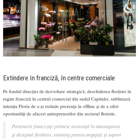
Extindere în franciză, în centre comerciale
Pe fondul direcției de dezvoltare strategică, deschiderea florăriei în
regim franciză în centrul comercial din sudul Capitalei, subliniază
intenția Floria de a-și extinde prezența în offline și de a oferi
oportunități de afaceri antreprenorilor din sectorul floristic.
Partenerii francizați primesc asistență în amenajarea
și designul florăriei, training pentru angajați și suport