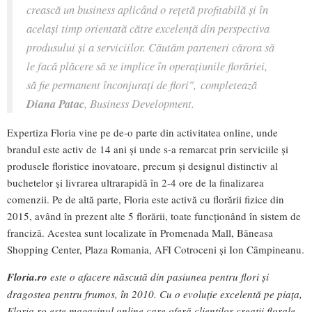
crească un business aplicând o rețetă profitabilă și în
același timp orientată către excelență din perspectiva
produsului și a serviciilor. Căutăm parteneri cărora să
le facă plăcere să se implice în operațiunile florăriei,
să fie permanent înconjurați de flori",
completează
Diana Patac
, Business Development.
Expertiza Floria vine pe de-o parte din activitatea online, unde
brandul este activ de 14 ani și unde s-a remarcat prin serviciile și
produsele floristice inovatoare, precum și designul distinctiv al
buchetelor și livrarea ultrarapidă în 2-4 ore de la finalizarea
comenzii. Pe de altă parte, Floria este activă cu florării fizice din
2015, având în prezent alte 5 florării, toate funcționând în sistem de
franciză. Acestea sunt localizate în Promenada Mall, Băneasa
Shopping Center, Plaza Romania, AFI Cotroceni și Ion Câmpineanu.
Floria.ro
este o afacere născută din pasiunea pentru flori și
dragostea pentru frumos, în 2010. Cu o evoluție excelentă pe piața,
Floria.ro este magazinul online care oferă clienților creații florale