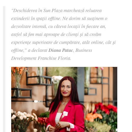
"Deschiderea în Sun Plaza marchează reluarea
extinderii în spații offline. Ne dorim să susținem o
dezvoltare intensă, cu câteva locații în fiecare an,
astfel să fim mai aproape de clienți și să creăm
experiențe superioare de cumpărare, atât online, cât și
offline
,” a declarat
Diana Patac
, Business
Development Franchise Floria.