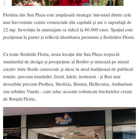
Florăria din Sun Plaza este amplasată strategic într-unul dintre cele
mai frecventate centre comerciale din capitală și are o suprafață de
22 mp. Investiția în amenajare se ridică la 60.000 euro. Spațiul este
poziționat la parter și reflectă identitatea premium a florăriilor Floria.
Ca toate florăriile Floria, noua locație din Sun Plaza respectă
standardul de design și prospețime al florilor și mizează pe mixul
creativ între florile cunoscute și alese în mod tradițional de publicul
român -precum trandafiri, frezii, lalele, hortensii - și flori mai
deosebite precum Prothea, Strelizia, Brunia, Helliconia, Anthurium
sau orhidee Vanda - care aduc accente sofisticate buchetelor create
de floriștii Floria.