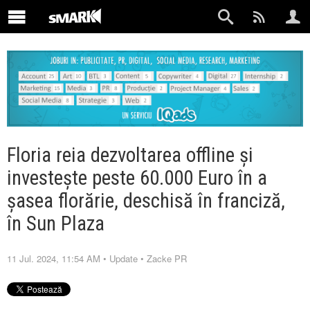
Floria reia dezvoltarea offline și
investește peste 60.000 Euro în a
șasea florărie, deschisă în franciză,
în Sun Plaza
11 Jul. 2024, 11:54 AM
•
Update
•
Zacke PR