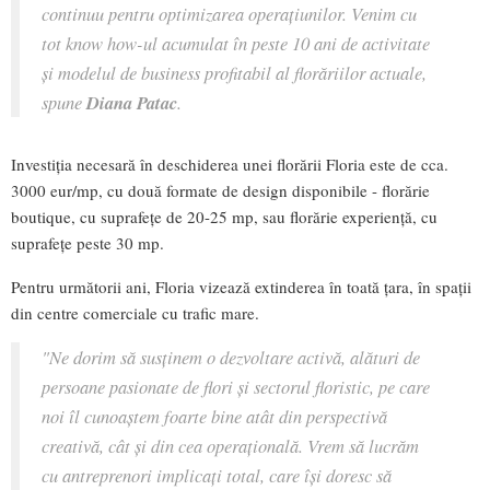
continuu pentru optimizarea operațiunilor. Venim cu
tot know how-ul acumulat în peste 10 ani de activitate
și modelul de business profitabil al florăriilor actuale,
spune
Diana Patac
.
Investiția necesară în deschiderea unei florării Floria este de cca.
3000 eur/mp, cu două formate de design disponibile - florărie
boutique, cu suprafețe de 20-25 mp, sau florărie experiență, cu
suprafețe peste 30 mp.
Pentru următorii ani, Floria vizează extinderea în toată țara, în spații
din centre comerciale cu trafic mare.
"Ne dorim să susținem o dezvoltare activă, alături de
persoane pasionate de flori și sectorul floristic, pe care
noi îl cunoaștem foarte bine atât din perspectivă
creativă, cât și din cea operațională. Vrem să lucrăm
cu antreprenori implicați total, care își doresc să