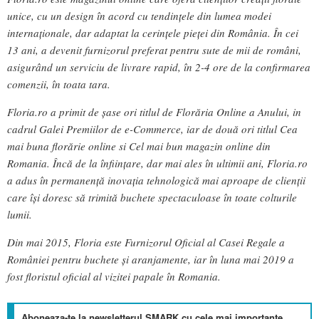
unice, cu un design în acord cu tendințele din lumea modei
internaționale, dar adaptat la cerințele pieței din România. În cei
13 ani, a devenit furnizorul preferat pentru sute de mii de români,
asigurând un serviciu de livrare rapid, în 2-4 ore de la confirmarea
comenzii, în toata tara.
Floria.ro a primit de șase ori titlul de Florăria Online a Anului, in
cadrul Galei Premiilor de e-Commerce, iar de două ori titlul Cea
mai buna florărie online si Cel mai bun magazin online din
Romania. Încă de la înființare, dar mai ales în ultimii ani, Floria.ro
a adus în permanență inovația tehnologică mai aproape de clienții
care își doresc să trimită buchete spectaculoase în toate colturile
lumii.
Din mai 2015, Floria este Furnizorul Oficial al Casei Regale a
României pentru buchete și aranjamente, iar în luna mai 2019 a
fost floristul oficial al vizitei papale în Romania.
Aboneaza-te la newsletterul SMARK cu cele mai importante