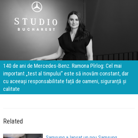
140 de ani de Mercedes-Benz. Ramona Pîrlog: Cel mai
important „test al timpului” este să inovăm constant, dar
cu aceeași responsabilitate față de oameni, siguranță și
calitate
Related
Samsung a lansat un nou Samsung