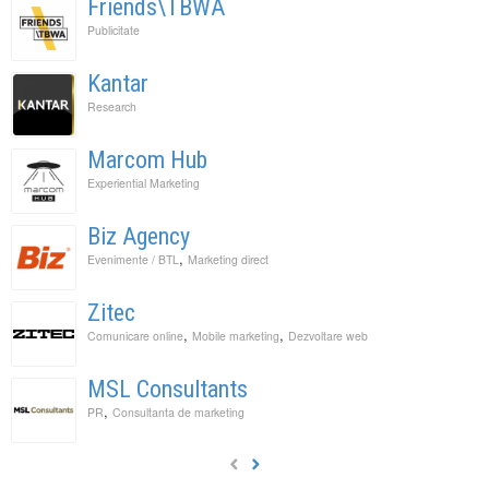
Friends\TBWA
Publicitate
Kantar
Research
Marcom Hub
Experiential Marketing
Biz Agency
,
Evenimente / BTL
Marketing direct
Zitec
,
,
Comunicare online
Mobile marketing
Dezvoltare web
MSL Consultants
,
PR
Consultanta de marketing