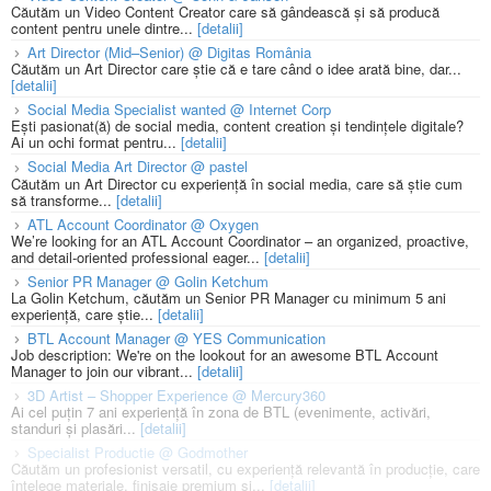
Căutăm un Video Content Creator care să gândească și să producă
content pentru unele dintre...
[detalii]
Art Director (Mid–Senior) @ Digitas România
Căutăm un Art Director care știe că e tare când o idee arată bine, dar...
[detalii]
Social Media Specialist wanted @ Internet Corp
Ești pasionat(ă) de social media, content creation și tendințele digitale?
Ai un ochi format pentru...
[detalii]
Social Media Art Director @ pastel
Căutăm un Art Director cu experiență în social media, care să știe cum
să transforme...
[detalii]
ATL Account Coordinator @ Oxygen
We’re looking for an ATL Account Coordinator – an organized, proactive,
and detail-oriented professional eager...
[detalii]
Senior PR Manager @ Golin Ketchum
La Golin Ketchum, căutăm un Senior PR Manager cu minimum 5 ani
experiență, care știe...
[detalii]
BTL Account Manager @ YES Communication
Job description: We're on the lookout for an awesome BTL Account
Manager to join our vibrant...
[detalii]
3D Artist – Shopper Experience @ Mercury360
Ai cel puțin 7 ani experiență în zona de BTL (evenimente, activări,
standuri și plasări...
[detalii]
Specialist Productie @ Godmother
Căutăm un profesionist versatil, cu experiență relevantă în producție, care
înțelege materiale, finisaje premium și...
[detalii]