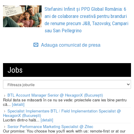
Stefanini Infinit și PPD Global România: 6
ani de colaborare creativă pentru branduri
de renume precum J&B, Tazovsky, Campari
sau San Pellegrino
Adauga comunicat de presa
Jobs
BTL Account Manager Senior @ HexagonX (București)
Rolul ăsta se măsoară în ce nu se vede: proiectele care ies bine pentru
că...
[detalii]
Specialist Implementare BTL / Field Implementation Specialist @
HexagonX (București)
Lucrăm dintr-o hală...
[detalii]
Senior Performance Marketing Specialist @ Zitec
Our promise: You choose how you'll work with us: remote-first or at our