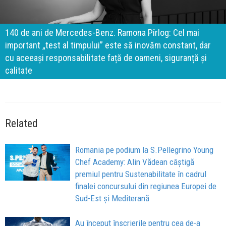
140 de ani de Mercedes-Benz. Ramona Pîrlog: Cel mai
important „test al timpului” este să inovăm constant, dar
cu aceeași responsabilitate față de oameni, siguranță și
calitate
Related
Romania pe podium la S.Pellegrino Young
Chef Academy: Alin Vădean câștigă
premiul pentru Sustenabilitate în cadrul
finalei concursului din regiunea Europei de
Sud-Est și Mediterană
Au început înscrierile pentru cea de-a