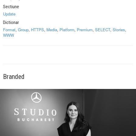
Sectiune
Update
Dictionar
Format
,
Group
,
HTTPS
,
Media
,
Platform
,
Premium
,
SELECT
,
Stories
,
WWW
Branded