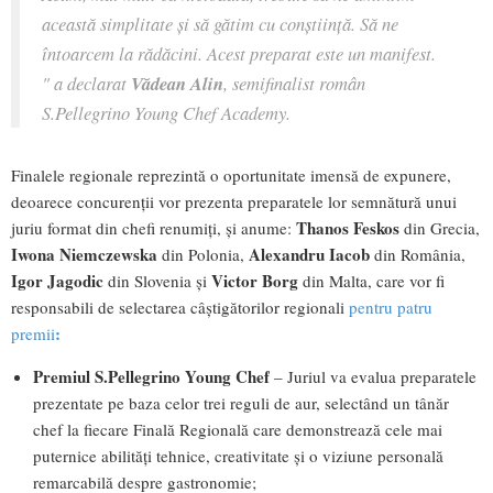
această simplitate și să gătim cu conștiință. Să ne
întoarcem la rădăcini. Acest preparat este un manifest.
" a declarat
Vădean Alin
, semifinalist român
S.Pellegrino Young Chef Academy.
Finalele regionale reprezintă o oportunitate imensă de expunere,
deoarece concurenții vor prezenta preparatele lor semnătură unui
Thanos Feskos
juriu format din chefi renumiți, și anume:
din Grecia,
Iwona Niemczewska
Alexandru Iacob
din Polonia,
din România,
Igor Jagodic
Victor Borg
din Slovenia și
din Malta, care vor fi
responsabili de selectarea câștigătorilor regionali
pentru patru
:
premii
Premiul S.Pellegrino Young Chef
– Juriul va evalua preparatele
prezentate pe baza celor trei reguli de aur, selectând un tânăr
chef la fiecare Finală Regională care demonstrează cele mai
puternice abilități tehnice, creativitate și o viziune personală
remarcabilă despre gastronomie;