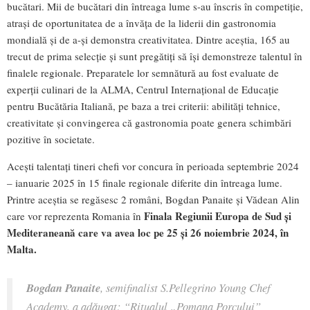
bucătari. Mii de bucătari din întreaga lume s-au înscris în competiție,
atrași de oportunitatea de a învăța de la liderii din gastronomia
mondială și de a-și demonstra creativitatea. Dintre aceștia, 165 au
trecut de prima selecție și sunt pregătiți să își demonstreze talentul în
finalele regionale. Preparatele lor semnătură au fost evaluate de
experții culinari de la ALMA, Centrul Internațional de Educație
pentru Bucătăria Italiană, pe baza a trei criterii: abilități tehnice,
creativitate și convingerea că gastronomia poate genera schimbări
pozitive în societate.
Acești talentați tineri chefi vor concura în perioada septembrie 2024
– ianuarie 2025 în 15 finale regionale diferite din întreaga lume.
Printre aceștia se regăsesc 2 români, Bogdan Panaite și Vădean Alin
Finala
Regiunii Europa de Sud și
care vor reprezenta Romania în
Mediteraneană care va avea loc pe 25 și 26 noiembrie 2024, în
Malta.
Bogdan Panaite
, semifinalist S.Pellegrino Young Chef
Academy, a adăugat:
“Ritualul „Pomana Porcului”