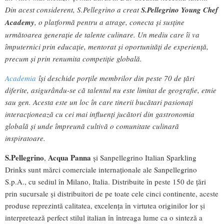
Din acest considerent, S.Pellegrino a creat
S.Pellegrino Young Chef
Academy
, o platformă pentru a atrage, conecta și susține
următoarea generație de talente culinare. Un mediu care îi va
împuternici prin educație, mentorat și oportunități de experiență,
precum și prin renumita competiție globală.
Academia
își deschide porțile membrilor din peste 70 de țări
diferite, asigurându-se că talentul nu este limitat de geografie, etnie
sau gen. Acesta este un loc în care tinerii bucătari pasionați
interacționează cu cei mai influenți jucători din gastronomia
globală și unde împreună cultivă o comunitate culinară
inspiratoare.
S.Pellegrino
Acqua Panna
,
și Sanpellegrino Italian Sparkling
Drinks sunt mărci comerciale internaționale ale Sanpellegrino
S.p.A., cu sediul în Milano, Italia. Distribuite în peste 150 de țări
prin sucursale și distribuitori de pe toate cele cinci continente, aceste
produse reprezintă calitatea, excelența în virtutea originilor lor și
interpretează perfect stilul italian în întreaga lume ca o sinteză a