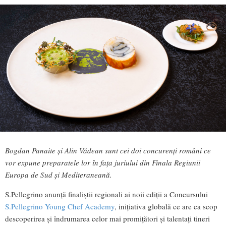
Bogdan Panaite și Alin Vădean sunt cei doi concurenți români ce
vor expune preparatele lor în fața juriului din Finala Regiunii
Europa de Sud și Mediteraneană.
S.Pellegrino anunță finaliștii regionali ai noii ediții a Concursului
S.Pellegrino Young Chef Academy
, inițiativa globală ce are ca scop
descoperirea și îndrumarea celor mai promițători și talentați tineri