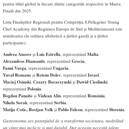
pentru titlul global la fiecare dintre categoriile respective în Marea
Finală din 2025.
Lista Finaliștilor Regionali pentru Competiția S.Pellegrino Young
Chef Academy din Regiunea Europa de Sud și Mediteraneană este
următoarea (în ordinea alfabetică a țărilor gazdă și a țărilor
participante):
Andrea Amore
Luis Estrella
Malta
și
, reprezentând
,
Alexandros Diamantis
Grecia
, reprezentând
,
Fanni Varga
Ungaria
, reprezentând
,
Yuval Romano
Rotem Dolev
Israel
și
, reprezentând
,
Maciej Osinski
Cezary Boraczynski
Dawid Cieslinski
,
și
,
Polonia
reprezentând
,
Bogdan Panaite
Vădean Alin
România
și
, reprezentând
,
Nikola Sorak
Serbia
, reprezentând
,
Matija Cotic,
Bostjan Volk
Pablo Falcon
Slovenia
și
, reprezentând
.
Gastronomia are potențialul de a transforma societatea, modelând
un viitor mai incluziv și mai durabil. Dar aceasta necesită talent.