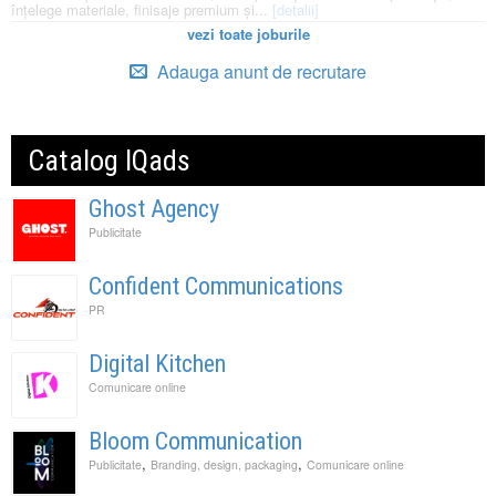
înțelege materiale, finisaje premium și...
[detalii]
vezi toate joburile
Adauga anunt de recrutare
Catalog IQads
Ghost Agency
Publicitate
Confident Communications
PR
Digital Kitchen
Comunicare online
Bloom Communication
,
,
Publicitate
Branding, design, packaging
Comunicare online