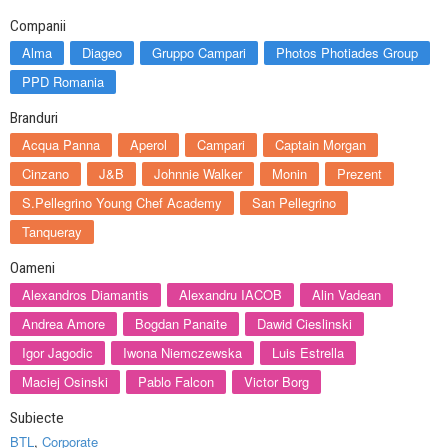
Companii
Alma
Diageo
Gruppo Campari
Photos Photiades Group
PPD Romania
Branduri
Acqua Panna
Aperol
Campari
Captain Morgan
Cinzano
J&B
Johnnie Walker
Monin
Prezent
S.Pellegrino Young Chef Academy
San Pellegrino
Tanqueray
Oameni
Alexandros Diamantis
Alexandru IACOB
Alin Vadean
Andrea Amore
Bogdan Panaite
Dawid Cieslinski
Igor Jagodic
Iwona Niemczewska
Luis Estrella
Maciej Osinski
Pablo Falcon
Victor Borg
Subiecte
BTL
,
Corporate