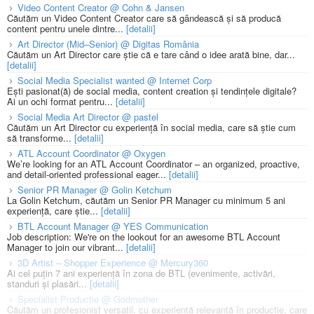
Video Content Creator @ Cohn & Jansen
Căutăm un Video Content Creator care să gândească și să producă
content pentru unele dintre...
[detalii]
Art Director (Mid–Senior) @ Digitas România
Căutăm un Art Director care știe că e tare când o idee arată bine, dar...
[detalii]
Social Media Specialist wanted @ Internet Corp
Ești pasionat(ă) de social media, content creation și tendințele digitale?
Ai un ochi format pentru...
[detalii]
Social Media Art Director @ pastel
Căutăm un Art Director cu experiență în social media, care să știe cum
să transforme...
[detalii]
ATL Account Coordinator @ Oxygen
We’re looking for an ATL Account Coordinator – an organized, proactive,
and detail-oriented professional eager...
[detalii]
Senior PR Manager @ Golin Ketchum
La Golin Ketchum, căutăm un Senior PR Manager cu minimum 5 ani
experiență, care știe...
[detalii]
BTL Account Manager @ YES Communication
Job description: We're on the lookout for an awesome BTL Account
Manager to join our vibrant...
[detalii]
3D Artist – Shopper Experience @ Mercury360
Ai cel puțin 7 ani experiență în zona de BTL (evenimente, activări,
standuri și plasări...
[detalii]
Specialist Productie @ Godmother
Căutăm un profesionist versatil, cu experiență relevantă în producție, care