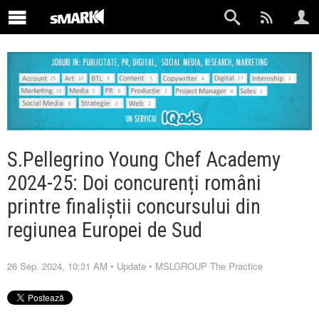
S.Pellegrino Young Chef Academy
2024-25: Doi concurenți români
printre finaliștii concursului din
regiunea Europei de Sud
26 Sep. 2024, 10:31 AM
•
Update
•
MSLGROUP The Practice