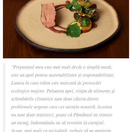
"Preparatul meu este mai mult decât o simplă masă;
este un apel pentru sustenabilitate și responsabilitate.
Lumea în care trăim este marcată de provocări
ecologice majore. Poluarea apei, risipa de alimente și
schimbările climatice sunt doar câteva dintre
problemele urgente care cer atenția noastră. Acestea
nu sunt doar statistici; poate că Pământul ne trimite
un mesaj, îndemnându-ne să revenim la esențial.
Acum, mai mult ca niciodată, trebuie să ne amintim