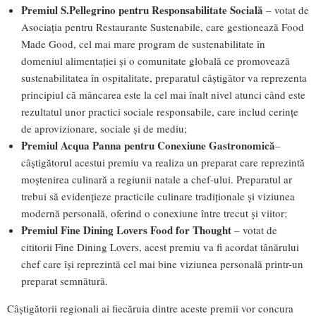
Premiul S.Pellegrino pentru Responsabilitate Socială
– votat de
Asociația pentru Restaurante Sustenabile, care gestionează Food
Made Good, cel mai mare program de sustenabilitate în
domeniul alimentației și o comunitate globală ce promovează
sustenabilitatea în ospitalitate, preparatul câștigător va reprezenta
principiul că mâncarea este la cel mai înalt nivel atunci când este
rezultatul unor practici sociale responsabile, care includ cerințe
de aprovizionare, sociale și de mediu;
Premiul Acqua Panna pentru Conexiune Gastronomică
–
câștigătorul acestui premiu va realiza un preparat care reprezintă
moștenirea culinară a regiunii natale a chef-ului. Preparatul ar
trebui să evidențieze practicile culinare tradiționale și viziunea
modernă personală, oferind o conexiune între trecut și viitor;
Premiul Fine Dining Lovers Food for Thought
– votat de
cititorii Fine Dining Lovers, acest premiu va fi acordat tânărului
chef care își reprezintă cel mai bine viziunea personală printr-un
preparat semnătură.
Câștigătorii regionali ai fiecăruia dintre aceste premii vor concura