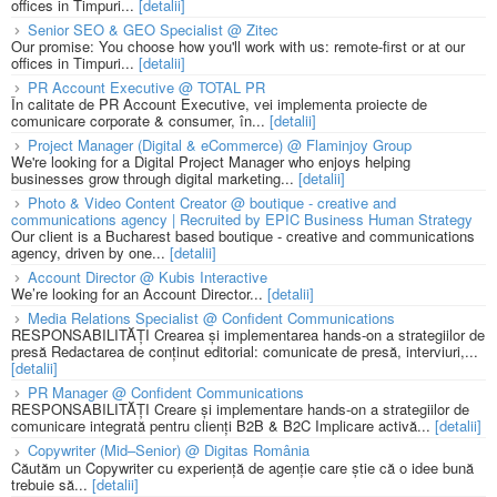
offices in Timpuri...
[detalii]
Senior SEO & GEO Specialist @ Zitec
Our promise: You choose how you'll work with us: remote-first or at our
offices in Timpuri...
[detalii]
PR Account Executive @ TOTAL PR
În calitate de PR Account Executive, vei implementa proiecte de
comunicare corporate & consumer, în...
[detalii]
Project Manager (Digital & eCommerce) @ Flaminjoy Group
We're looking for a Digital Project Manager who enjoys helping
businesses grow through digital marketing...
[detalii]
Photo & Video Content Creator @ boutique - creative and
communications agency | Recruited by EPIC Business Human Strategy
Our client is a Bucharest based boutique - creative and communications
agency, driven by one...
[detalii]
Account Director @ Kubis Interactive
We’re looking for an Account Director...
[detalii]
Media Relations Specialist @ Confident Communications
RESPONSABILITĂȚI Crearea și implementarea hands-on a strategiilor de
presă Redactarea de conținut editorial: comunicate de presă, interviuri,...
[detalii]
PR Manager @ Confident Communications
RESPONSABILITĂȚI Creare și implementare hands-on a strategiilor de
comunicare integrată pentru clienți B2B & B2C Implicare activă...
[detalii]
Copywriter (Mid–Senior) @ Digitas România
Căutăm un Copywriter cu experiență de agenție care știe că o idee bună
trebuie să...
[detalii]