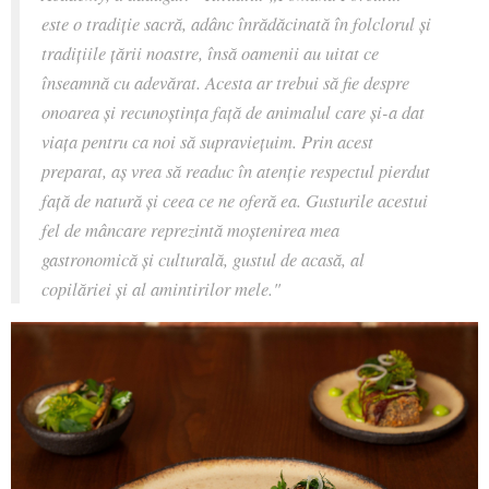
este o tradiție sacră, adânc înrădăcinată în folclorul și
tradițiile țării noastre, însă oamenii au uitat ce
înseamnă cu adevărat. Acesta ar trebui să fie despre
onoarea și recunoștința față de animalul care și-a dat
viața pentru ca noi să supraviețuim. Prin acest
preparat, aș vrea să readuc în atenție respectul pierdut
față de natură și ceea ce ne oferă ea. Gusturile acestui
fel de mâncare reprezintă moștenirea mea
gastronomică și culturală, gustul de acasă, al
copilăriei și al amintirilor mele."