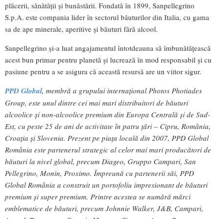
plăcerii, sănătății și bunăstării. Fondată în 1899, Sanpellegrino
S.p.A. este compania lider în sectorul băuturilor din Italia, cu gama
sa de ape minerale, aperitive și băuturi fără alcool.
Sanpellegrino și-a luat angajamentul întotdeauna să îmbunătățească
acest bun primar pentru planetă și lucrează în mod responsabil și cu
pasiune pentru a se asigura că această resursă are un viitor sigur.
PPD Global
, membră a grupului internațional Photos Photiades
Group, este unul dintre cei mai mari distribuitori de băuturi
alcoolice și non-alcoolice premium din Europa Centrală și de Sud-
Est, cu peste 25 de ani de activitate în patru țări – Cipru, România,
Croația și Slovenia. Prezent pe piața locală din 2007, PPD Global
România este partenerul strategic al celor mai mari producători de
băuturi la nivel global, precum Diageo, Gruppo Campari, San
Pellegrino, Monin, Proximo. Împreună cu partenerii săi, PPD
Global România a construit un portofoliu impresionant de băuturi
premium şi super premium. Printre acestea se numără mărci
emblematice de băuturi, precum Johnnie Walker, J&B, Campari,