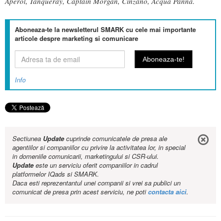
Aperol, Tanqueray, Captain Morgan, Cinzano, Acqua Panna.
Aboneaza-te la newsletterul SMARK cu cele mai importante
articole despre marketing si comunicare
Info
Sectiunea
Update
cuprinde comunicatele de presa ale
agentiilor si companiilor cu privire la activitatea lor, in special
in domeniile comunicarii, marketingului si CSR-ului.
Update
este un serviciu oferit companiilor in cadrul
platformelor IQads si SMARK.
Daca esti reprezentantul unei companii si vrei sa publici un
comunicat de presa prin acest serviciu, ne poti
contacta aici
.