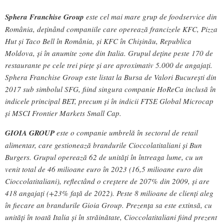
Sphera Franchise Group
este cel mai mare grup de foodservice din
România, deținând companiile care operează francizele KFC, Pizza
Hut și Taco Bell în România, și KFC în Chișinău, Republica
Moldova, și în anumite zone din Italia. Grupul deține peste 170 de
restaurante pe cele trei piețe și are aproximativ 5.000 de angajați.
Sphera Franchise Group este listat la Bursa de Valori București din
2017 sub simbolul SFG, fiind singura companie HoReCa inclusă în
indicele principal BET, precum și în indicii FTSE Global Microcap
și MSCI Frontier Markets Small Cap.
GIOIA GROUP
este o companie umbrelă în sectorul de retail
alimentar, care gestionează brandurile Cioccolatitaliani și Bun
Burgers. Grupul operează 62 de unități în întreaga lume, cu un
venit total de 46 milioane euro în 2023 (16,5 milioane euro din
Cioccolatitaliani), reflectând o creștere de 207% din 2009, și are
418 angajați (+23% față de 2022). Peste 8 milioane de clienți aleg
în fiecare an brandurile Gioia Group. Prezența sa este extinsă, cu
unități în toată Italia și în străinătate, Cioccolatitaliani fiind prezent