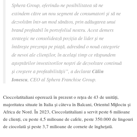
Sphera Group, oferindu-ne posibilitatea să ne
extindem către un nou segment de consumatori și să ne
dezvoltăm într-un mod sănătos, prin adăugarea unui
brand profitabil în portofoliul nostru. Acest demers
strategic ne consolidează poziția de lider și ne
întărește prezența pe piață, adresând o nouă categorie
de nevoi ale clienților, în același timp ce răspundem
așteptărilor investitorilor noștri de dezvoltare continuă
și creștere a profitabilității
”, a declarat
Călin
Ionescu
, CEO al Sphera Franchise Group.
Cioccolatitaliani operează în prezent o rețea de 43 de unități,
majoritatea situate în Italia și câteva în Balcani, Orientul Mijlociu și
Africa de Nord. În 2023, Cioccolatitaliani a servit peste 6 milioane
de clienți, cu peste 4,5 milioane de cafele, peste 350.000 de lingouri
de ciocolată și peste 3,7 milioane de cornete de înghețată.