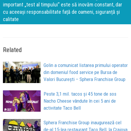
important „test al timpului” este să inovăm constant, dar
cu aceeași responsabilitate față de oameni, siguranță și
calitate
Related
Golin a comunicat listarea primului operator
din domeniul food service pe Bursa de
Valori București – Sphera Franchise Group
Peste 3,1 mil. tacos și 45 tone de sos
Nacho Cheese vândute în cei 5 ani de
activitate Taco Bell
Sphera Franchise Group inaugurează cel
de-al 15-lea restaurant Taco Bell, la Craiova