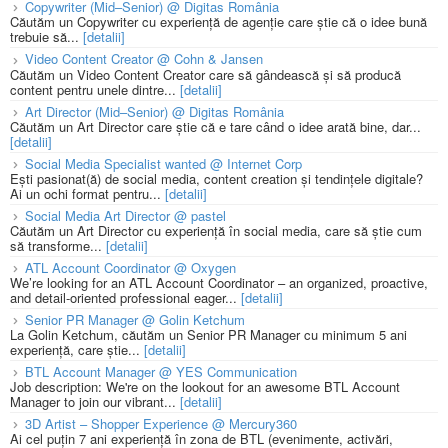
Copywriter (Mid–Senior) @ Digitas România
Căutăm un Copywriter cu experiență de agenție care știe că o idee bună
trebuie să...
[detalii]
Video Content Creator @ Cohn & Jansen
Căutăm un Video Content Creator care să gândească și să producă
content pentru unele dintre...
[detalii]
Art Director (Mid–Senior) @ Digitas România
Căutăm un Art Director care știe că e tare când o idee arată bine, dar...
[detalii]
Social Media Specialist wanted @ Internet Corp
Ești pasionat(ă) de social media, content creation și tendințele digitale?
Ai un ochi format pentru...
[detalii]
Social Media Art Director @ pastel
Căutăm un Art Director cu experiență în social media, care să știe cum
să transforme...
[detalii]
ATL Account Coordinator @ Oxygen
We’re looking for an ATL Account Coordinator – an organized, proactive,
and detail-oriented professional eager...
[detalii]
Senior PR Manager @ Golin Ketchum
La Golin Ketchum, căutăm un Senior PR Manager cu minimum 5 ani
experiență, care știe...
[detalii]
BTL Account Manager @ YES Communication
Job description: We're on the lookout for an awesome BTL Account
Manager to join our vibrant...
[detalii]
3D Artist – Shopper Experience @ Mercury360
Ai cel puțin 7 ani experiență în zona de BTL (evenimente, activări,