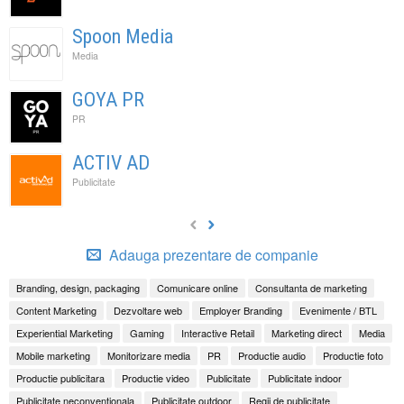
Spoon Media
Media
GOYA PR
PR
ACTIV AD
Publicitate
Adauga prezentare de companie
Branding, design, packaging
Comunicare online
Consultanta de marketing
Content Marketing
Dezvoltare web
Employer Branding
Evenimente / BTL
Experiential Marketing
Gaming
Interactive Retail
Marketing direct
Media
Mobile marketing
Monitorizare media
PR
Productie audio
Productie foto
Productie publicitara
Productie video
Publicitate
Publicitate indoor
Publicitate neconventionala
Publicitate outdoor
Regii de publicitate