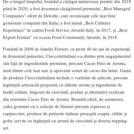
De-a lungul timpului, brandul a câștigat numeroase premii: din 2018
până în 2020, a fost desemnat câștigătorul premiului „Best Managed
Companies” oferit de Deloitte, care recunoaște cele mai bine
gestionate companii din Italia; a fost numit „Best Culinary
Experience” în cadrul Food Service Awards Italy, în 2017, și „Best
Export Format” cu ocazia Food Community Awards, în 2018.
Fondată în 2009 de familia Ferrieri, cu peste 40 de ani de experiență
în domeniul patiseriei, Cioccolatitaliani s-a distins prin angajamentul
său față de ingredientele premium, precum Cacao Fino de Aroma,
unul dintre cele mai rare și apreciate soiuri de cacao din lume. Gama
de produse Cioccolatitaliani include o varietate de articole, precum
înghețată artizanală preparată cu diferite arome și ingrediente de
înaltă calitate, lingouri de ciocolată, praline și alternative realizate
din renumita Cacao Fino de Aroma. Brandul oferă, de asemenea,
cafea gourmet cu o selecție de băuturi precum espresso și
cappuccino, produse de patiserie italiene proaspăt coapte, clătite și
gofre servite cu înghețată cu aromă de ciocolată și diverse topping-
uri.