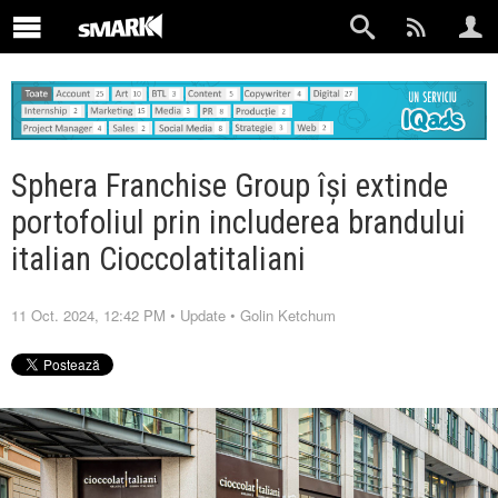
Sphera Franchise Group își extinde
portofoliul prin includerea brandului
italian Cioccolatitaliani
11 Oct. 2024, 12:42 PM
•
Update
•
Golin Ketchum