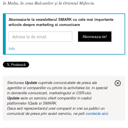
în Malta, în zona Balcanilor și în Orientul Mijlociu.
Aboneaza-te la newsletterul SMARK cu cele mai importante
articole despre marketing si comunicare
Info
Sectiunea
Update
cuprinde comunicatele de presa ale
agentiilor si companiilor cu privire la activitatea lor, in special
in domeniile comunicarii, marketingului si CSR-ului.
Update
este un serviciu oferit companiilor in cadrul
platformelor IQads si SMARK.
Daca esti reprezentantul unei companii si vrei sa publici un
comunicat de presa prin acest serviciu, ne poti
contacta aici
.