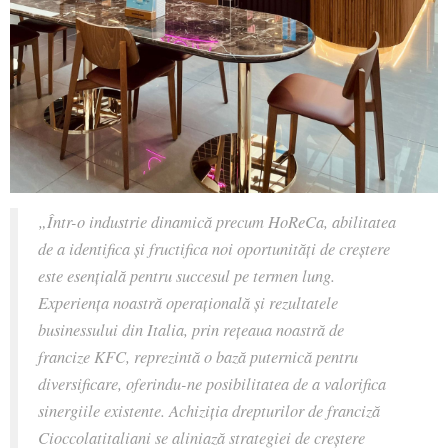
„
Într-o industrie dinamică precum HoReCa, abilitatea
de a identifica și fructifica noi oportunități de creștere
este esențială pentru succesul pe termen lung.
Experiența noastră operațională și rezultatele
businessului din Italia, prin rețeaua noastră de
francize KFC, reprezintă o bază puternică pentru
diversificare, oferindu-ne posibilitatea de a valorifica
sinergiile existente. Achiziția drepturilor de franciză
Cioccolatitaliani se aliniază strategiei de creștere