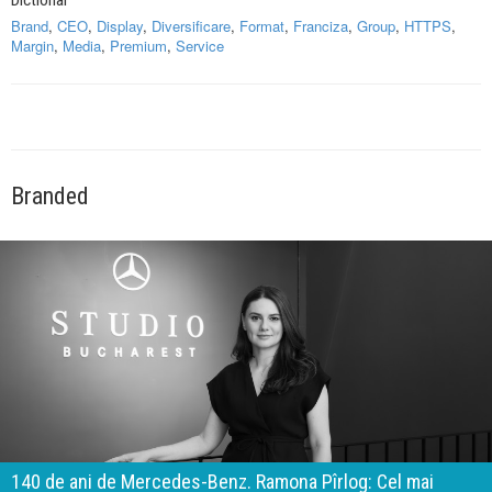
Brand
,
CEO
,
Display
,
Diversificare
,
Format
,
Franciza
,
Group
,
HTTPS
,
Margin
,
Media
,
Premium
,
Service
Branded
140 de ani de Mercedes-Benz. Ramona Pîrlog: Cel mai