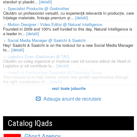
standuri și plasări...
[detalii]
Specialist Productie @ Godmother
Căutăm un profesionist versatil, cu experiență relevantă în producție, care
înțelege materiale, finisaje premium și...
[detalii]
Motion Designer / Video Editor @ Natural Intelligence
Founded in 2009 and 100% self-funded to this day, Natural Intelligence is
a leader in...
[detalii]
Social Media Manager @ Saatchi & Saatchi
Hey! Saatchi & Saatchi is on the lookout for a new Social Media Manager
to...
[detalii]
Logistics Exec (Gestionar) @ TAG
Căutăm un coleg organizat și implicat care să lucreze alături de Head of
Logistics și să contribuie la...
[detalii]
Growth & Partnerships Specialist @ Flaminjoy Group
Your mission is to help clients unlock new growth opportunities through
the right combination of...
[detalii]
vezi toate joburile
Adauga anunt de recrutare
Catalog IQads
Ghost Agency