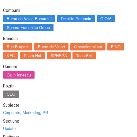
Companii
Bursa de Valori Bucuresti
Deloitte Romania
GIOIA
Sphera Franchise Group
Branduri
Bun Burgers
Bursa de Valori
Cioccolatitaliani
FINO
KFC
Pizza Hut
SPHERA
Taco Bell
Oameni
Calin Ionescu
Pozitii
CEO
Subiecte
Corporate
,
Marketing
,
PR
Sectiune
Update
Dictionar