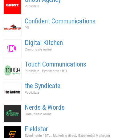
Publicitate
Confident Communications
PR
Digital Kitchen
Comunicare online
Touch Communications
,
Publicitate
Evenimente / BTL
the Syndicate
Publicitate
Nerds & Words
Comunicare online
Fieldstar
,
,
Evenimente / BTL
Marketing direct
Experiential Marketing