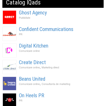
Catalog IQads
Ghost Agency
Publicitate
Confident Communications
PR
Digital Kitchen
Comunicare online
Create Direct
,
Comunicare online
Marketing direct
Beans United
,
Comunicare online
Consultanta de marketing
On Heels PR
PR