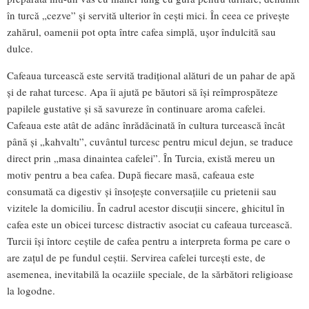
în turcă „cezve” și servită ulterior în cești mici. În ceea ce privește
zahărul, oamenii pot opta între cafea simplă, ușor îndulcită sau
dulce.
Cafeaua turcească este servită tradițional alături de un pahar de apă
și de rahat turcesc. Apa îi ajută pe băutori să își reîmprospăteze
papilele gustative și să savureze în continuare aroma cafelei.
Cafeaua este atât de adânc înrădăcinată în cultura turcească încât
până și „kahvaltı”, cuvântul turcesc pentru micul dejun, se traduce
direct prin „masa dinaintea cafelei”. În Turcia, există mereu un
motiv pentru a bea cafea. După fiecare masă, cafeaua este
consumată ca digestiv și însoțește conversațiile cu prietenii sau
vizitele la domiciliu. În cadrul acestor discuții sincere, ghicitul în
cafea este un obicei turcesc distractiv asociat cu cafeaua turcească.
Turcii își întorc ceștile de cafea pentru a interpreta forma pe care o
are zațul de pe fundul ceștii. Servirea cafelei turcești este, de
asemenea, inevitabilă la ocaziile speciale, de la sărbători religioase
la logodne.