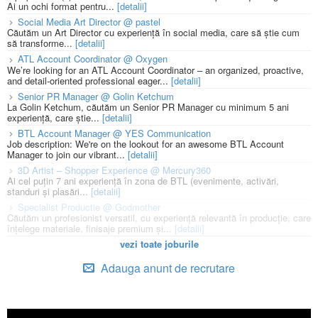
Ai un ochi format pentru...
[detalii]
Social Media Art Director @ pastel
Căutăm un Art Director cu experiență în social media, care să știe cum
să transforme...
[detalii]
ATL Account Coordinator @ Oxygen
We’re looking for an ATL Account Coordinator – an organized, proactive,
and detail-oriented professional eager...
[detalii]
Senior PR Manager @ Golin Ketchum
La Golin Ketchum, căutăm un Senior PR Manager cu minimum 5 ani
experiență, care știe...
[detalii]
BTL Account Manager @ YES Communication
Job description: We're on the lookout for an awesome BTL Account
Manager to join our vibrant...
[detalii]
3D Artist – Shopper Experience @ Mercury360
Ai cel puțin 7 ani experiență în zona de BTL (evenimente, activări,
standuri și plasări...
[detalii]
Specialist Productie @ Godmother
Căutăm un profesionist versatil, cu experiență relevantă în producție, care
înțelege materiale, finisaje premium și...
[detalii]
vezi toate joburile
Adauga anunt de recrutare