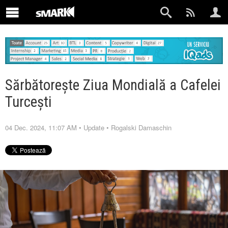
Sărbătorește Ziua Mondială a Cafelei
Turcești
04 Dec. 2024, 11:07 AM
•
Update
•
Rogalski Damaschin