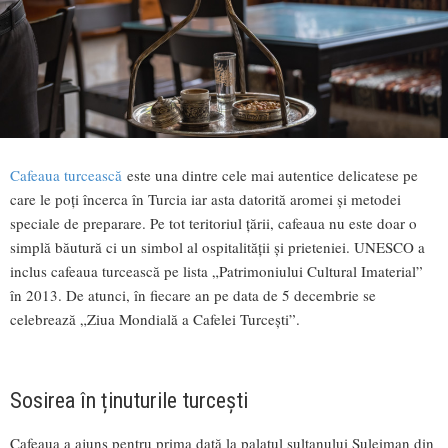
Cafeaua turcească
este una dintre cele mai autentice delicatese pe
care le poți încerca în Turcia iar asta datorită aromei și metodei
speciale de preparare. Pe tot teritoriul țării, cafeaua nu este doar o
simplă băutură ci un simbol al ospitalității și prieteniei. UNESCO a
inclus cafeaua turcească pe lista „Patrimoniului Cultural Imaterial”
în 2013. De atunci, în fiecare an pe data de 5 decembrie se
celebrează „Ziua Mondială a Cafelei Turcești”.
Sosirea în ținuturile turcești
Cafeaua a ajuns pentru prima dată la palatul sultanului Suleiman din