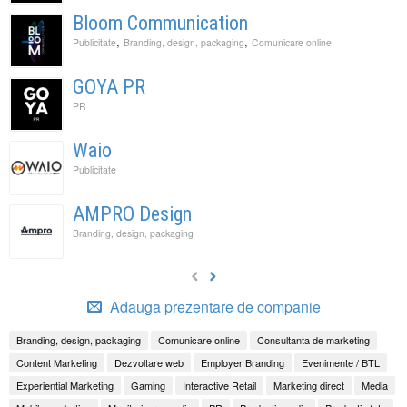
Bloom Communication
,
,
Publicitate
Branding, design, packaging
Comunicare online
GOYA PR
PR
Waio
Publicitate
AMPRO Design
Branding, design, packaging
Adauga prezentare de companie
Branding, design, packaging
Comunicare online
Consultanta de marketing
Content Marketing
Dezvoltare web
Employer Branding
Evenimente / BTL
Experiential Marketing
Gaming
Interactive Retail
Marketing direct
Media