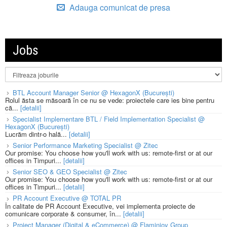
Adauga comunicat de presa
Jobs
BTL Account Manager Senior @ HexagonX (București)
Rolul ăsta se măsoară în ce nu se vede: proiectele care ies bine pentru
că...
[detalii]
Specialist Implementare BTL / Field Implementation Specialist @
HexagonX (București)
Lucrăm dintr-o hală...
[detalii]
Senior Performance Marketing Specialist @ Zitec
Our promise: You choose how you'll work with us: remote-first or at our
offices in Timpuri...
[detalii]
Senior SEO & GEO Specialist @ Zitec
Our promise: You choose how you'll work with us: remote-first or at our
offices in Timpuri...
[detalii]
PR Account Executive @ TOTAL PR
În calitate de PR Account Executive, vei implementa proiecte de
comunicare corporate & consumer, în...
[detalii]
Project Manager (Digital & eCommerce) @ Flaminjoy Group