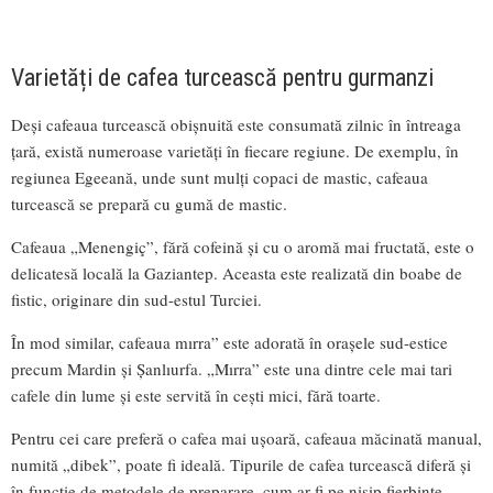
Varietăți de cafea turcească pentru gurmanzi
Deși cafeaua turcească obișnuită este consumată zilnic în întreaga
țară, există numeroase varietăți în fiecare regiune. De exemplu, în
regiunea Egeeană, unde sunt mulți copaci de mastic, cafeaua
turcească se prepară cu gumă de mastic.
Cafeaua „Menengiç”, fără cofeină și cu o aromă mai fructată, este o
delicatesă locală la Gaziantep. Aceasta este realizată din boabe de
fistic, originare din sud-estul Turciei.
În mod similar, cafeaua mırra” este adorată în orașele sud-estice
precum Mardin și Șanlıurfa. „Mırra” este una dintre cele mai tari
cafele din lume și este servită în cești mici, fără toarte.
Pentru cei care preferă o cafea mai ușoară, cafeaua măcinată manual,
numită „dibek”, poate fi ideală. Tipurile de cafea turcească diferă și
în funcție de metodele de preparare, cum ar fi pe nisip fierbinte,