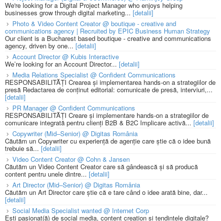
We're looking for a Digital Project Manager who enjoys helping
businesses grow through digital marketing...
[detalii]
Photo & Video Content Creator @ boutique - creative and
communications agency | Recruited by EPIC Business Human Strategy
Our client is a Bucharest based boutique - creative and communications
agency, driven by one...
[detalii]
Account Director @ Kubis Interactive
We’re looking for an Account Director...
[detalii]
Media Relations Specialist @ Confident Communications
RESPONSABILITĂȚI Crearea și implementarea hands-on a strategiilor de
presă Redactarea de conținut editorial: comunicate de presă, interviuri,...
[detalii]
PR Manager @ Confident Communications
RESPONSABILITĂȚI Creare și implementare hands-on a strategiilor de
comunicare integrată pentru clienți B2B & B2C Implicare activă...
[detalii]
Copywriter (Mid–Senior) @ Digitas România
Căutăm un Copywriter cu experiență de agenție care știe că o idee bună
trebuie să...
[detalii]
Video Content Creator @ Cohn & Jansen
Căutăm un Video Content Creator care să gândească și să producă
content pentru unele dintre...
[detalii]
Art Director (Mid–Senior) @ Digitas România
Căutăm un Art Director care știe că e tare când o idee arată bine, dar...
[detalii]
Social Media Specialist wanted @ Internet Corp
Ești pasionat(ă) de social media, content creation și tendințele digitale?