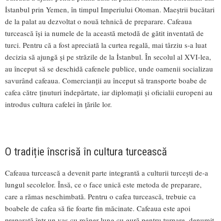
İstanbul prin Yemen, în timpul Imperiului Otoman. Maeștrii bucătari
de la palat au dezvoltat o nouă tehnică de preparare. Cafeaua
turcească își ia numele de la această metodă de gătit inventată de
turci. Pentru că a fost apreciată la curtea regală, mai târziu s-a luat
decizia să ajungă și pe străzile de la İstanbul. În secolul al XVI-lea,
au început să se deschidă cafenele publice, unde oamenii socializau
savurând cafeaua. Comercianții au început să transporte boabe de
cafea către ținuturi îndepărtate, iar diplomații și oficialii europeni au
introdus cultura cafelei în țările lor.
O tradiție înscrisă în cultura turcească
Cafeaua turcească a devenit parte integrantă a culturii turcești de-a
lungul secolelor. Însă, ce o face unică este metoda de preparare,
care a rămas neschimbată. Pentru o cafea turcească, trebuie ca
boabele de cafea să fie foarte fin măcinate. Cafeaua este apoi
preparată într-un vas cu mâner lung cu gură pentru turnare, denumit