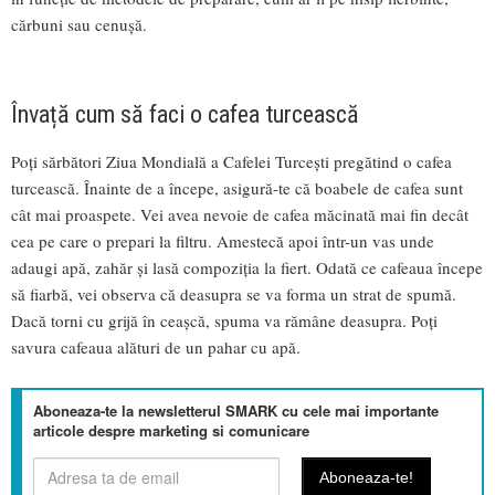
cărbuni sau cenușă.
Învață cum să faci o cafea turcească
Poți sărbători Ziua Mondială a Cafelei Turcești pregătind o cafea
turcească. Înainte de a începe, asigură-te că boabele de cafea sunt
cât mai proaspete. Vei avea nevoie de cafea măcinată mai fin decât
cea pe care o prepari la filtru. Amestecă apoi într-un vas unde
adaugi apă, zahăr și lasă compoziția la fiert. Odată ce cafeaua începe
să fiarbă, vei observa că deasupra se va forma un strat de spumă.
Dacă torni cu grijă în ceașcă, spuma va rămâne deasupra. Poți
savura cafeaua alături de un pahar cu apă.
Aboneaza-te la newsletterul SMARK cu cele mai importante
articole despre marketing si comunicare