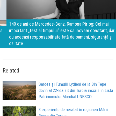
140 de ani de Mercedes-Benz. Ramona Pîrlog: Cel mai
important „test al timpului” este să inovăm constant, dar
cu aceeași responsabilitate față de oameni, siguranță și
calitate
Related
Sardes și Tumulii Lydieni de la Bin Tepe
devin al 22-lea sit din Turcia înscris în Lista
Patrimoniului Mondial UNESCO
3 experiențe de neratat în regiunea Mării
Negre din Turcia