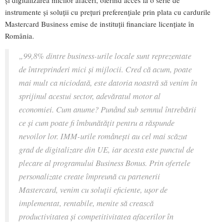
și digitalizarea micilor afaceri, oferind acces la o serie de
instrumente și soluții cu prețuri preferențiale prin plata cu cardurile
Mastercard Business emise de instituții financiare licențiate în
România.
„99,8% dintre business-urile locale sunt reprezentate
de întreprinderi mici și mijlocii. Cred că acum, poate
mai mult ca niciodată, este datoria noastră să venim în
sprijinul acestui sector, adevăratul motor al
economiei. Cum anume? Punând sub semnul întrebării
ce și cum poate fi îmbunătățit pentru a răspunde
nevoilor lor. IMM-urile românești au cel mai scăzut
grad de digitalizare din UE, iar acesta este punctul de
plecare al programului Business Bonus. Prin ofertele
personalizate create împreună cu partenerii
Mastercard, venim cu soluții eficiente, ușor de
implementat, rentabile, menite să crească
productivitatea și competitivitatea afacerilor în