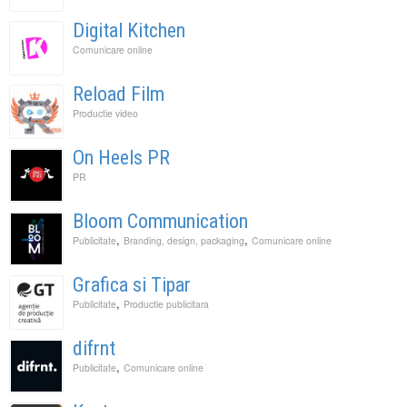
Digital Kitchen
Comunicare online
Reload Film
Productie video
On Heels PR
PR
Bloom Communication
,
,
Publicitate
Branding, design, packaging
Comunicare online
Grafica si Tipar
,
Publicitate
Productie publicitara
difrnt
,
Publicitate
Comunicare online