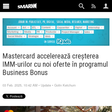
Mastercard accelerează creșterea
IMM-urilor cu noi oferte în programul
Business Bonus
03 Feb. 2025, 10:42 AM
•
Update
•
Golin Ketchum