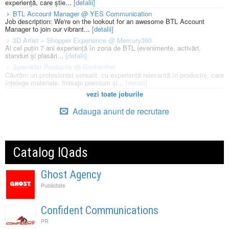
experiență, care știe...
[detalii]
BTL Account Manager @ YES Communication
Job description: We're on the lookout for an awesome BTL Account
Manager to join our vibrant...
[detalii]
3D Artist – Shopper Experience @ Mercury360
Ai cel puțin 7 ani experiență în zona de BTL (evenimente, activări,
standuri și plasări...
[detalii]
Specialist Productie @ Godmother
Căutăm un profesionist versatil, cu experiență relevantă în producție, care
înțelege materiale, finisaje premium și...
[detalii]
vezi toate joburile
Adauga anunt de recrutare
Catalog IQads
Ghost Agency
Publicitate
Confident Communications
PR