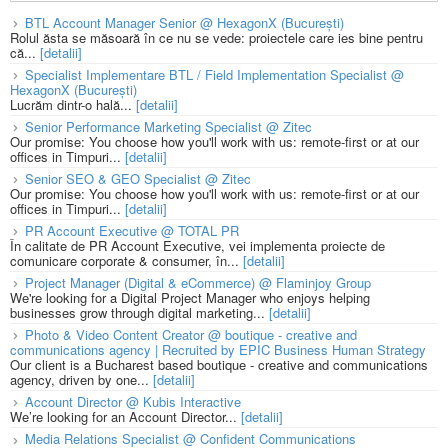
BTL Account Manager Senior @ HexagonX (București)
Rolul ăsta se măsoară în ce nu se vede: proiectele care ies bine pentru
că...
[detalii]
Specialist Implementare BTL / Field Implementation Specialist @
HexagonX (București)
Lucrăm dintr-o hală...
[detalii]
Senior Performance Marketing Specialist @ Zitec
Our promise: You choose how you'll work with us: remote-first or at our
offices in Timpuri...
[detalii]
Senior SEO & GEO Specialist @ Zitec
Our promise: You choose how you'll work with us: remote-first or at our
offices in Timpuri...
[detalii]
PR Account Executive @ TOTAL PR
În calitate de PR Account Executive, vei implementa proiecte de
comunicare corporate & consumer, în...
[detalii]
Project Manager (Digital & eCommerce) @ Flaminjoy Group
We're looking for a Digital Project Manager who enjoys helping
businesses grow through digital marketing...
[detalii]
Photo & Video Content Creator @ boutique - creative and
communications agency | Recruited by EPIC Business Human Strategy
Our client is a Bucharest based boutique - creative and communications
agency, driven by one...
[detalii]
Account Director @ Kubis Interactive
We’re looking for an Account Director...
[detalii]
Media Relations Specialist @ Confident Communications