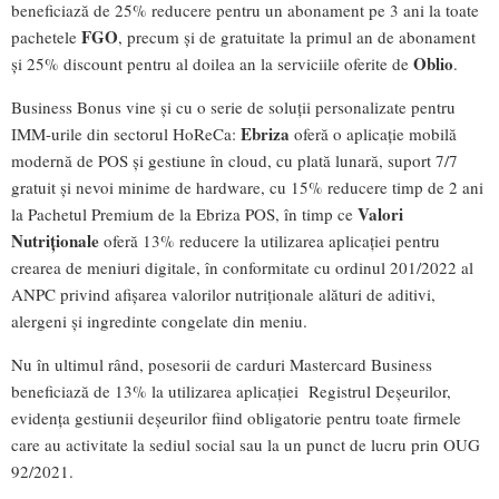
beneficiază de 25% reducere pentru un abonament pe 3 ani la toate
FGO
pachetele
, precum și de gratuitate la primul an de abonament
Oblio
și 25% discount pentru al doilea an la serviciile oferite de
.
Business Bonus vine și cu o serie de soluții personalizate pentru
Ebriza
IMM-urile din sectorul HoReCa:
oferă o aplicație mobilă
modernă de POS și gestiune în cloud, cu plată lunară, suport 7/7
gratuit și nevoi minime de hardware, cu 15% reducere timp de 2 ani
Valori
la Pachetul Premium de la Ebriza POS, în timp ce
Nutriționale
oferă 13% reducere la utilizarea aplicației pentru
crearea de meniuri digitale, în conformitate cu ordinul 201/2022 al
ANPC privind afișarea valorilor nutriționale alături de aditivi,
alergeni și ingredinte congelate din meniu.
Nu în ultimul rând, posesorii de carduri Mastercard Business
beneficiază de 13% la utilizarea aplicației Registrul Deșeurilor,
evidența gestiunii deșeurilor fiind obligatorie pentru toate firmele
care au activitate la sediul social sau la un punct de lucru prin OUG
92/2021.