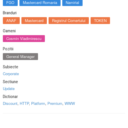
FGO
Mastercard Romania
Namirial
Branduri
ANAF
Mastercard
Registrul Comertului
TOKEN
Oameni
Cosmin Vladimirescu
Pozitii
General Manager
Subiecte
Corporate
Sectiune
Update
Dictionar
Discount
,
HTTP
,
Platform
,
Premium
,
WWW