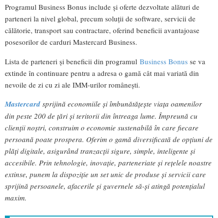
Programul Business Bonus include și oferte dezvoltate alături de
parteneri la nivel global, precum soluții de software, servicii de
călătorie, transport sau contractare, oferind beneficii avantajoase
posesorilor de carduri Mastercard Business.
Lista de parteneri și beneficii din programul
Business Bonus
se va
extinde în continuare pentru a adresa o gamă cât mai variată din
nevoile de zi cu zi ale IMM-urilor românești.
Mastercard
sprijină economiile și îmbunătățește viața oamenilor
din peste 200 de țări și teritorii din întreaga lume. Împreună cu
clienții noștri, construim o economie sustenabilă în care fiecare
persoană poate prospera. Oferim o gamă diversificată de opțiuni de
plăți digitale, asigurând tranzacții sigure, simple, inteligente și
accesibile. Prin tehnologie, inovație, parteneriate și rețelele noastre
extinse, punem la dispoziție un set unic de produse și servicii care
sprijină persoanele, afacerile și guvernele să-și atingă potențialul
maxim.