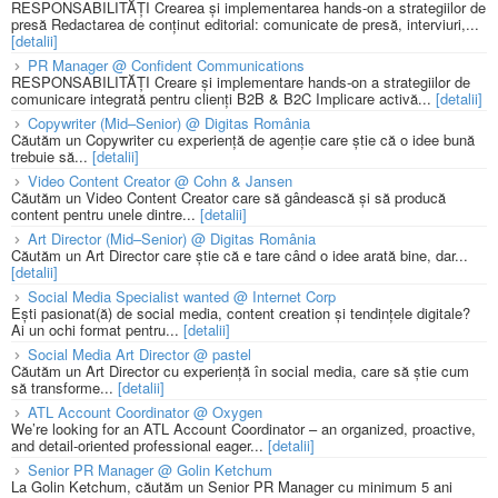
RESPONSABILITĂȚI Crearea și implementarea hands-on a strategiilor de
presă Redactarea de conținut editorial: comunicate de presă, interviuri,...
[detalii]
PR Manager @ Confident Communications
RESPONSABILITĂȚI Creare și implementare hands-on a strategiilor de
comunicare integrată pentru clienți B2B & B2C Implicare activă...
[detalii]
Copywriter (Mid–Senior) @ Digitas România
Căutăm un Copywriter cu experiență de agenție care știe că o idee bună
trebuie să...
[detalii]
Video Content Creator @ Cohn & Jansen
Căutăm un Video Content Creator care să gândească și să producă
content pentru unele dintre...
[detalii]
Art Director (Mid–Senior) @ Digitas România
Căutăm un Art Director care știe că e tare când o idee arată bine, dar...
[detalii]
Social Media Specialist wanted @ Internet Corp
Ești pasionat(ă) de social media, content creation și tendințele digitale?
Ai un ochi format pentru...
[detalii]
Social Media Art Director @ pastel
Căutăm un Art Director cu experiență în social media, care să știe cum
să transforme...
[detalii]
ATL Account Coordinator @ Oxygen
We’re looking for an ATL Account Coordinator – an organized, proactive,
and detail-oriented professional eager...
[detalii]
Senior PR Manager @ Golin Ketchum
La Golin Ketchum, căutăm un Senior PR Manager cu minimum 5 ani