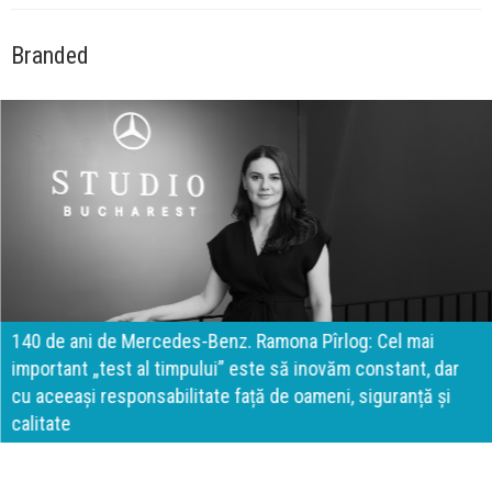
Branded
140 de ani de Mercedes-Benz. Ramona Pîrlog: Cel mai
important „test al timpului” este să inovăm constant, dar
cu aceeași responsabilitate față de oameni, siguranță și
calitate