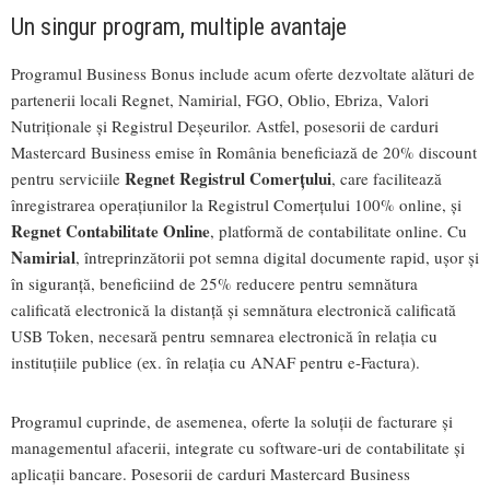
Un singur program, multiple avantaje
Programul Business Bonus include acum oferte dezvoltate alături de
partenerii locali Regnet, Namirial, FGO, Oblio, Ebriza, Valori
Nutriționale și Registrul Deșeurilor. Astfel, posesorii de carduri
Mastercard Business emise în România beneficiază de 20% discount
Regnet
Registrul Comerțului
pentru serviciile
, care facilitează
înregistrarea operațiunilor la Registrul Comerțului 100% online, și
Regnet Contabilitate Online
, platformă de contabilitate online. Cu
Namirial
, întreprinzătorii pot semna digital documente rapid, ușor și
în siguranță, beneficiind de 25% reducere pentru semnătura
calificată electronică la distanță și semnătura electronică calificată
USB Token, necesară pentru semnarea electronică în relația cu
instituțiile publice (ex. în relația cu ANAF pentru e-Factura).
Programul cuprinde, de asemenea, oferte la soluții de facturare și
managementul afacerii, integrate cu software-uri de contabilitate și
aplicații bancare. Posesorii de carduri Mastercard Business