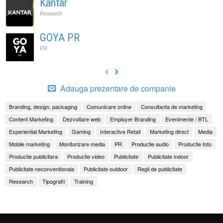
Kantar
Research
GOYA PR
PR
Adauga prezentare de companie
Branding, design, packaging
Comunicare online
Consultanta de marketing
Content Marketing
Dezvoltare web
Employer Branding
Evenimente / BTL
Experiential Marketing
Gaming
Interactive Retail
Marketing direct
Media
Mobile marketing
Monitorizare media
PR
Productie audio
Productie foto
Productie publicitara
Productie video
Publicitate
Publicitate indoor
Publicitate neconventionala
Publicitate outdoor
Regii de publicitate
Research
Tipografii
Training