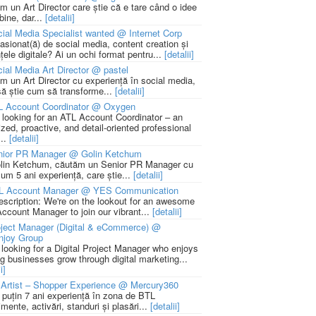
m un Art Director care știe că e tare când o idee
bine, dar...
[detalii]
ial Media Specialist wanted @ Internet Corp
pasionat(ă) de social media, content creation și
țele digitale? Ai un ochi format pentru...
[detalii]
ial Media Art Director @ pastel
m un Art Director cu experiență în social media,
să știe cum să transforme...
[detalii]
L Account Coordinator @ Oxygen
 looking for an ATL Account Coordinator – an
zed, proactive, and detail-oriented professional
...
[detalii]
nior PR Manager @ Golin Ketchum
lin Ketchum, căutăm un Senior PR Manager cu
um 5 ani experiență, care știe...
[detalii]
L Account Manager @ YES Communication
escription: We're on the lookout for an awesome
ccount Manager to join our vibrant...
[detalii]
ject Manager (Digital & eCommerce) @
njoy Group
 looking for a Digital Project Manager who enjoys
ng businesses grow through digital marketing...
i]
Artist – Shopper Experience @ Mercury360
l puțin 7 ani experiență în zona de BTL
mente, activări, standuri și plasări...
[detalii]