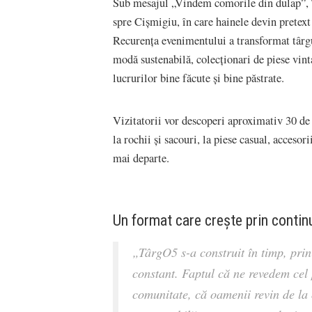
Sub mesajul „Vindem comorile din dulap”,
spre Cișmigiu, în care hainele devin pretext 
Recurența evenimentului a transformat târgul
modă sustenabilă, colecționari de piese vint
lucrurilor bine făcute și bine păstrate.
Vizitatorii vor descoperi aproximativ 30 de s
la rochii și sacouri, la piese casual, accesor
mai departe.
Un format care crește prin contin
„TârgO5 s-a construit în timp, prin 
constant. Faptul că ne revedem cel 
comunitate, că oamenii revin de la 