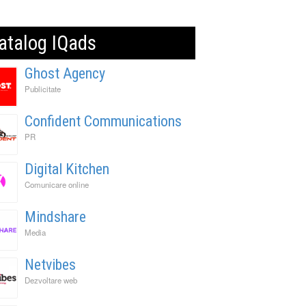
atalog IQads
Ghost Agency
Publicitate
Confident Communications
PR
Digital Kitchen
Comunicare online
Mindshare
Media
Netvibes
Dezvoltare web