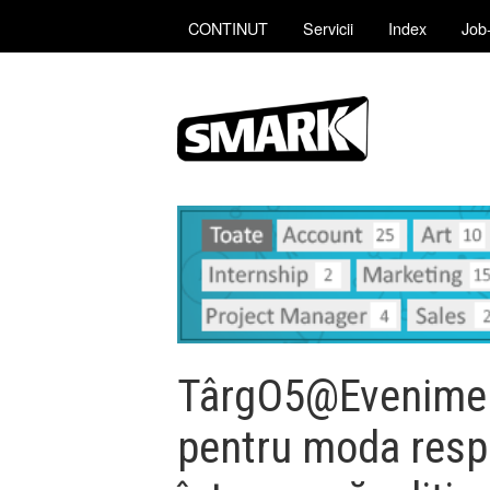
CONTINUT
Servicii
Index
Job-
TârgO5@Eveniment
pentru moda resp