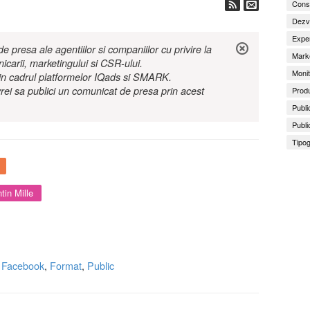
Consu
Dezv
Exper
 presa ale agentiilor si companiilor cu privire la
Marke
nicarii, marketingului si CSR-ului.
Monit
r in cadrul platformelor IQads si SMARK.
rei sa publici un comunicat de presa prin acest
Produ
Publi
Publi
Tipog
tin Mille
,
Facebook
,
Format
,
Public