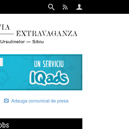
Adauga comunicat de presa
obs