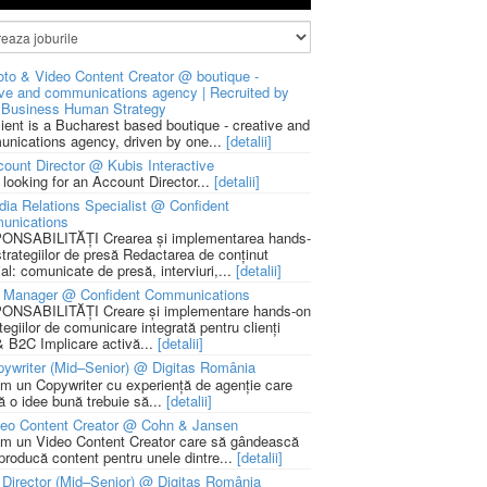
to & Video Content Creator @ boutique -
ive and communications agency | Recruited by
Business Human Strategy
lient is a Bucharest based boutique - creative and
nications agency, driven by one...
[detalii]
ount Director @ Kubis Interactive
 looking for an Account Director...
[detalii]
ia Relations Specialist @ Confident
unications
NSABILITĂȚI Crearea și implementarea hands-
strategiilor de presă Redactarea de conținut
ial: comunicate de presă, interviuri,...
[detalii]
 Manager @ Confident Communications
NSABILITĂȚI Creare și implementare hands-on
tegiilor de comunicare integrată pentru clienți
 B2C Implicare activă...
[detalii]
ywriter (Mid–Senior) @ Digitas România
m un Copywriter cu experiență de agenție care
ă o idee bună trebuie să...
[detalii]
deo Content Creator @ Cohn & Jansen
m un Video Content Creator care să gândească
 producă content pentru unele dintre...
[detalii]
 Director (Mid–Senior) @ Digitas România