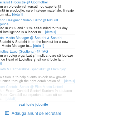
cialist Productie @ Godmother
m un profesionist versatil, cu experiență
ntă în producție, care înțelege materiale, finisaje
um și...
[detalii]
ion Designer / Video Editor @ Natural
igence
ed in 2009 and 100% self-funded to this day,
l Intelligence is a leader in...
[detalii]
cial Media Manager @ Saatchi & Saatchi
Saatchi & Saatchi is on the lookout for a new
l Media Manager to...
[detalii]
istics Exec (Gestionar) @ TAG
m un coleg organizat și implicat care să lucreze
i de Head of Logistics și să contribuie la...
i]
wth & Partnerships Specialist @ Flaminjoy
p
mission is to help clients unlock new growth
unities through the right combination of...
[detalii]
ert Contabil Senior @ Elite Media United
ăm Expert Contabil Senior! Suntem în căutarea
Expert Contabil cu experiență, care să se
e...
[detalii]
vezi toate joburile
Adauga anunt de recrutare