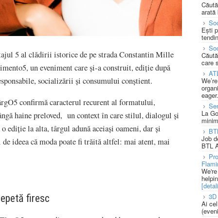
Căută
arată 
Soc
Ești 
tendin
Soc
ajul 5 al clădirii istorice de pe strada Constantin Mille
Căută
care 
imento5, un eveniment care și-a construit, ediție după
AT
esponsabile, socializării și consumului conștient.
We’re
organi
eager
TârgO5 confirmă caracterul recurent al formatului,
Se
La Go
ngă haine preloved, un context în care stilul, dialogul și
minim
 o ediție la alta, târgul adună aceiași oameni, dar și
BT
Job d
i de ideea că moda poate fi trăită altfel: mai atent, mai
BTL A
Pro
Flami
We're
helpi
[detali
3D 
repetă firesc
Ai ce
(eveni