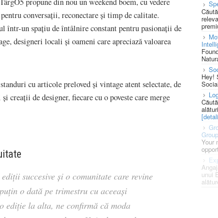
 TârgO5 propune din nou un weekend boem, cu vedere
Spe
Căută
pentru conversații, reconectare și timp de calitate.
releva
premi
 într-un spațiu de întâlnire constant pentru pasionații de
Mot
age, designeri locali și oameni care apreciază valoarea
Intell
Found
Natura
So
Hey! 
tanduri cu articole preloved și vintage atent selectate, de
Socia
Log
ii și creații de designer, fiecare cu o poveste care merge
Căută
alătur
[detali
Gro
Grou
Your 
opport
uitate
Exp
Angaj
unui 
ediții succesive și o comunitate care revine
alătur
puțin o dată pe trimestru cu aceeași
o ediție la alta, ne confirmă că moda