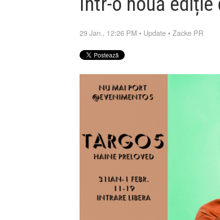
într-o nouă ediți
29 Jan., 12:26 PM
•
Update
•
Zacke PR