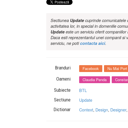
Sectiunea
Update
cuprinde comunicatele de
activitatea lor, in special in domeniile comu
Update
este un serviciu oferit companiilo
Daca esti reprezentantul unei companii si v
serviciu, ne poti
contacta aici
.
Branduri
Facebook
Nu Mai Port
Oameni
Claudia Penda
Constan
Subiecte
BTL
Sectiune
Update
Dictionar
Context
,
Design
,
Designer