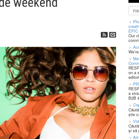
e de weekend
Pho
creat
EPIC 
Our c
commu
Acc
We’re
Med
Comm
RESPO
on a 
editor
PR
RESPO
a stra
B2B &
Cop
Căută
știe c
Vi
Căută
și să
Art