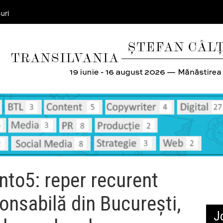
uri
o5: reper recurent
onsabilă din București,
J