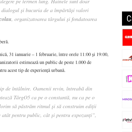
 alegere pe termen lung. Hainele sunt doar
 dialogul și bucuria de a împărtăși valori
C
colau
, organizatoarea târgului și fondatoarea
beră.
ă, 31 ianuarie – 1 februarie, între orele 11:00 și 19:00,
ganizatorii estimează un public de peste 1.000 de
tru acest tip de experiență urbană.
ip de întâlnire. Oamenii revin, întreabă din
ratează TârgO5 ca pe o constantă, nu ca pe o
orim să păstrăm ritmul și să construim ediții
e atât pentru public, cât și pentru expozanți”,