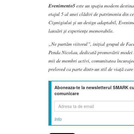
Evenimento5
este un spațiu modern destinat
etajul 5 al unei clădiri de patrimoniu din c
Cișmigiului și un design adaptabil, Evenimen
lansări și experiențe memorabile.
„Ne purtăm viitorul”, inițial grupul de Fa
Penda Nicolau, dedicată promovării modei s
mii de membri activi, comunitatea încurajea
preloved ca parte dintr-un stil de viață care
Aboneaza-te la newsletterul SMARK cu 
comunicare
Info