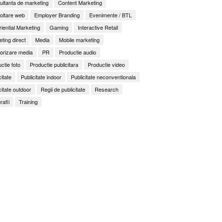
ltanta de marketing
Content Marketing
oltare web
Employer Branding
Evenimente / BTL
iential Marketing
Gaming
Interactive Retail
ting direct
Media
Mobile marketing
orizare media
PR
Productie audio
ctie foto
Productie publicitara
Productie video
citate
Publicitate indoor
Publicitate neconventionala
citate outdoor
Regii de publicitate
Research
rafii
Training