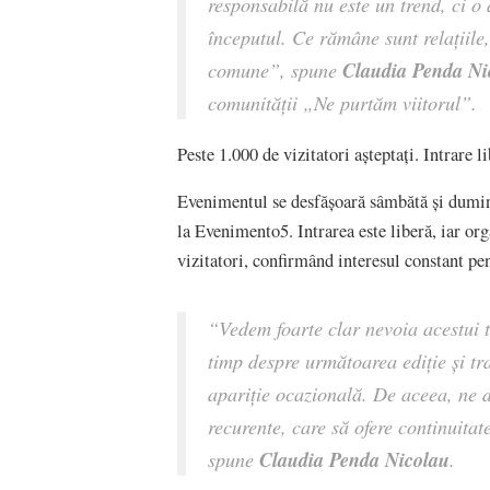
responsabilă nu este un trend, ci o
începutul. Ce rămâne sunt relațiile,
Claudia Penda Ni
comune”, spune
comunității „Ne purtăm viitorul”.
Peste 1.000 de vizitatori așteptați. Intrare li
Evenimentul se desfășoară sâmbătă și duminic
la Evenimento5. Intrarea este liberă, iar or
vizitatori, confirmând interesul constant pen
“Vedem foarte clar nevoia acestui t
timp despre următoarea ediție și t
apariție ocazională. De aceea, ne d
recurente, care să ofere continuitat
Claudia Penda Nicolau
spune
.