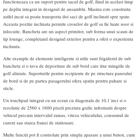
functioneaza ca un suport pentru sacul de golf, fiind in acelasi timp
pe deplin integrat in designul de ansamblu. Masina este construita
astfel incat sa poata transporta doi saci de golf inclinati spre spate.
Aceasta pozitie inclinata permite croselor de golf sa fie luate usor si
inlocuite. Bancheta are un aspect primitor, sub forma unui scaun de
tip lounge, completand designul exterior pentru a oferi o experienta
incitanta.
Alte exemple de elemente inteligente si utile sunt frigiderul de sub
bancheta si o tava de depozitare de sub bord care tine mingiile de
golf aliniate. Suporturile pentru recipiente de pe structura panoului
de bord si de pe partea pasagerului ofera spatiu pentru pahare si
sticle.
Un touchpad integrat cu un ecran cu diagonala de 10,1 inci si o
rezolutie de 2560 x 1600 pixeli prezinta grafic informatii despre
vehicul precum intervalul ramas, viteza vehiculului, consumul de
curent sau starea franei de stationare.
Multe functii pot fi controlate prin simpla apasare a unui buton, cum