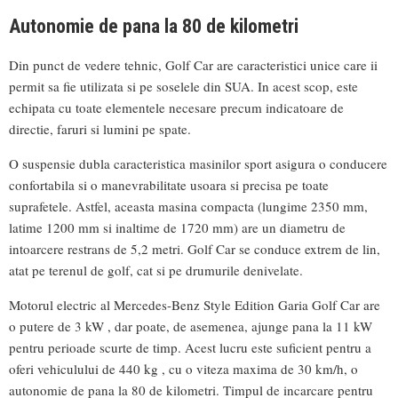
Autonomie de pana la 80 de kilometri
Din punct de vedere tehnic, Golf Car are caracteristici unice care ii
permit sa fie utilizata si pe soselele din SUA. In acest scop, este
echipata cu toate elementele necesare precum indicatoare de
directie, faruri si lumini pe spate.
O suspensie dubla caracteristica masinilor sport asigura o conducere
confortabila si o manevrabilitate usoara si precisa pe toate
suprafetele. Astfel, aceasta masina compacta (lungime 2350 mm,
latime 1200 mm si inaltime de 1720 mm) are un diametru de
intoarcere restrans de 5,2 metri. Golf Car se conduce extrem de lin,
atat pe terenul de golf, cat si pe drumurile denivelate.
Motorul electric al Mercedes-Benz Style Edition Garia Golf Car are
o putere de 3 kW , dar poate, de asemenea, ajunge pana la 11 kW
pentru perioade scurte de timp. Acest lucru este suficient pentru a
oferi vehiculului de 440 kg , cu o viteza maxima de 30 km/h, o
autonomie de pana la 80 de kilometri. Timpul de incarcare pentru