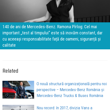
140 de ani de Mercedes-Benz. Ramona Pîrlog: Cel mai
important „test al timpului” este să inovăm constant, dar
cu aceeași responsabilitate față de oameni, siguranță și
calitate
Related
O nouă structură organizațională pentru noi
perspective – Mercedes-Benz România și
Mercedes-Benz Trucks & Buses România
Nou record: în 2017, divizia Vans a