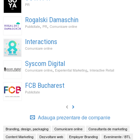
PR
Rogalski Damaschin
,
,
Publicitate
PR
Comunicare online
Interactions
Comunicare online
Syscom Digital
,
,
Comunicare online
Experiential Marketing
Interactive Retail
FCB Bucharest
Publicitate
Adauga prezentare de companie
Branding, design, packaging
Comunicare online
Consultanta de marketing
Content Marketing
Dezvoltare web
Employer Branding
Evenimente / BTL