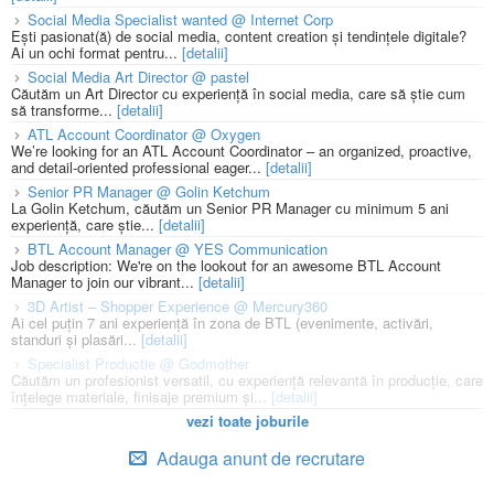
Social Media Specialist wanted @ Internet Corp
Ești pasionat(ă) de social media, content creation și tendințele digitale?
Ai un ochi format pentru...
[detalii]
Social Media Art Director @ pastel
Căutăm un Art Director cu experiență în social media, care să știe cum
să transforme...
[detalii]
ATL Account Coordinator @ Oxygen
We’re looking for an ATL Account Coordinator – an organized, proactive,
and detail-oriented professional eager...
[detalii]
Senior PR Manager @ Golin Ketchum
La Golin Ketchum, căutăm un Senior PR Manager cu minimum 5 ani
experiență, care știe...
[detalii]
BTL Account Manager @ YES Communication
Job description: We're on the lookout for an awesome BTL Account
Manager to join our vibrant...
[detalii]
3D Artist – Shopper Experience @ Mercury360
Ai cel puțin 7 ani experiență în zona de BTL (evenimente, activări,
standuri și plasări...
[detalii]
Specialist Productie @ Godmother
Căutăm un profesionist versatil, cu experiență relevantă în producție, care
înțelege materiale, finisaje premium și...
[detalii]
vezi toate joburile
Adauga anunt de recrutare