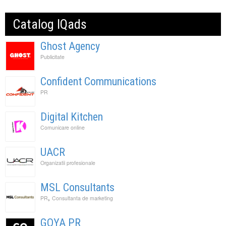
Catalog IQads
Ghost Agency
Publicitate
Confident Communications
PR
Digital Kitchen
Comunicare online
UACR
Organizatii profesionale
MSL Consultants
,
PR
Consultanta de marketing
GOYA PR