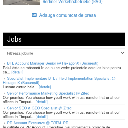
Berliner Verkehrsbetriebe (BVG)
Adauga comunicat de presa
Jobs
BTL Account Manager Senior @ HexagonX (București)
Rolul ăsta se măsoară în ce nu se vede: proiectele care ies bine pentru
că...
[detalii]
Specialist Implementare BTL / Field Implementation Specialist @
HexagonX (București)
Lucrăm dintr-o hală...
[detalii]
Senior Performance Marketing Specialist @ Zitec
Our promise: You choose how you'll work with us: remote-first or at our
offices in Timpuri...
[detalii]
Senior SEO & GEO Specialist @ Zitec
Our promise: You choose how you'll work with us: remote-first or at our
offices in Timpuri...
[detalii]
PR Account Executive @ TOTAL PR
În calitate de PR Account Executive, vei implementa proiecte de