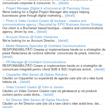
comunicare corporate & consumer, în...
[detalii]
Project Manager (Digital & eCommerce) @ Flaminjoy Group
We're looking for a Digital Project Manager who enjoys helping
businesses grow through digital marketing...
[detalii]
Photo & Video Content Creator @ boutique - creative and
communications agency | Recruited by EPIC Business Human Strategy
Our client is a Bucharest based boutique - creative and communications
agency, driven by one...
[detalii]
Account Director @ Kubis Interactive
We’re looking for an Account Director...
[detalii]
Media Relations Specialist @ Confident Communications
RESPONSABILITĂȚI Crearea și implementarea hands-on a strategiilor de
presă Redactarea de conținut editorial: comunicate de presă, interviuri,...
[detalii]
PR Manager @ Confident Communications
RESPONSABILITĂȚI Creare și implementare hands-on a strategiilor de
comunicare integrată pentru clienți B2B & B2C Implicare activă...
[detalii]
Copywriter (Mid–Senior) @ Digitas România
Căutăm un Copywriter cu experiență de agenție care știe că o idee bună
trebuie să...
[detalii]
Video Content Creator @ Cohn & Jansen
Căutăm un Video Content Creator care să gândească și să producă
content pentru unele dintre...
[detalii]
Art Director (Mid–Senior) @ Digitas România
Căutăm un Art Director care știe că e tare când o idee arată bine, dar...
[detalii]