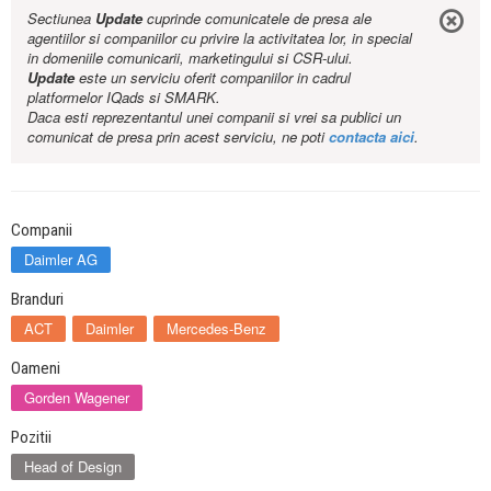
Sectiunea
Update
cuprinde comunicatele de presa ale
agentiilor si companiilor cu privire la activitatea lor, in special
in domeniile comunicarii, marketingului si CSR-ului.
Update
este un serviciu oferit companiilor in cadrul
platformelor IQads si SMARK.
Daca esti reprezentantul unei companii si vrei sa publici un
comunicat de presa prin acest serviciu, ne poti
contacta aici
.
Companii
Daimler AG
Branduri
ACT
Daimler
Mercedes-Benz
Oameni
Gorden Wagener
Pozitii
Head of Design